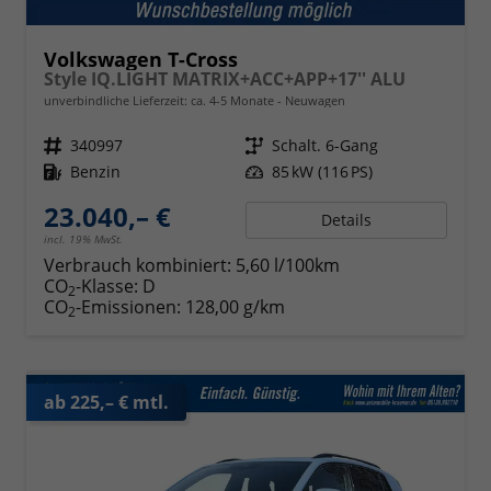
Volkswagen T-Cross
Style IQ.LIGHT MATRIX+ACC+APP+17'' ALU
unverbindliche Lieferzeit: ca. 4-5 Monate
Neuwagen
Fahrzeugnr.
340997
Getriebe
Schalt. 6-Gang
Kraftstoff
Benzin
Leistung
85 kW (116 PS)
23.040,– €
Details
incl. 19% MwSt.
Verbrauch kombiniert:
5,60 l/100km
CO
-Klasse:
D
2
CO
-Emissionen:
128,00 g/km
2
ab 225,– € mtl.