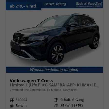
ab 219,– € mtl.
Volkswagen T-Cross
Limited L (Life Plus) KAMERA+APP+KLIMA+LED+17'' ALU
unverbindliche Lieferzeit: ca. 4-5 Monate
Neuwagen
Fahrzeugnr.
340994
Getriebe
Schalt. 6-Gang
Kraftstoff
Benzin
Leistung
85 kW (116 PS)