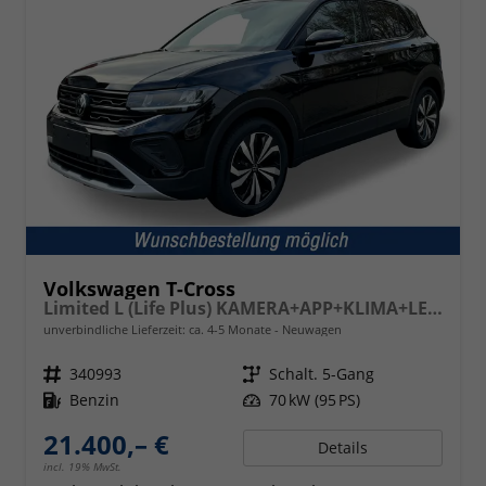
Volkswagen T-Cross
Limited L (Life Plus) KAMERA+APP+KLIMA+LED+17'' ALU
unverbindliche Lieferzeit: ca. 4-5 Monate
Neuwagen
Fahrzeugnr.
340993
Getriebe
Schalt. 5-Gang
Kraftstoff
Benzin
Leistung
70 kW (95 PS)
21.400,– €
Details
incl. 19% MwSt.