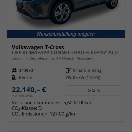
Volkswagen T-Cross
LIFE KLIMA+APP-CONNECT+PDC+LED+16'' ALU
unverbindliche Lieferzeit: ca. 4-5 Monate
Neuwagen
Fahrzeugnr.
340990
Getriebe
Schalt. 6-Gang
Kraftstoff
Benzin
Leistung
85 kW (116 PS)
22.140,– €
Details
incl. 19% MwSt.
Verbrauch kombiniert:
5,60 l/100km
CO
-Klasse:
D
2
CO
-Emissionen:
127,00 g/km
2