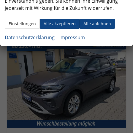
Einverständnis geben. Sie können Ihre Einwilligung
incl. 19% MwSt.
jederzeit mit Wirkung für die Zukunft widerrufen.
Verbrauch kombiniert:
5,60 l/100km
CO
-Klasse:
D
2
CO
-Emissionen:
127,00 g/km
2
Einstellungen
Alle akzeptieren
Alle ablehnen
Datenschutzerklärung
Impressum
ab 236,– mtl.