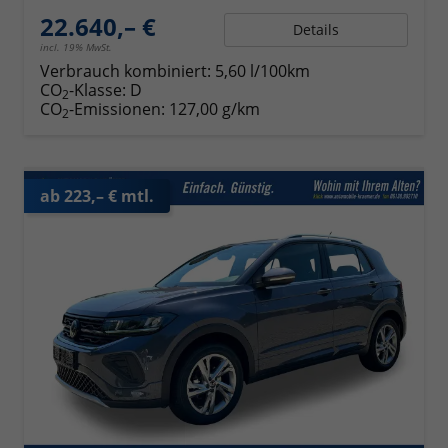
22.640,– €
Details
incl. 19% MwSt.
Verbrauch kombiniert:
5,60 l/100km
CO
-Klasse:
D
2
CO
-Emissionen:
127,00 g/km
2
ab 223,– € mtl.