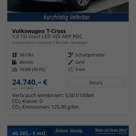
Volkswagen T-Cross
1.0 TSI Start LED VZE APP PDC
unverbindliche Lieferzeit:
6 Wochen
Neuwagen
Fahrzeugnr.
361761
Getriebe
Schaltgetriebe
Kraftstoff
Benzin
Außenfarbe
Geld
Leistung
70 kW (95 PS)
Kilometerstand
9 km
24.740,– €
Details
incl. 19% MwSt.
Verbrauch kombiniert:
5,50 l/100km
CO
-Klasse:
D
2
CO
-Emissionen:
125,00 g/km
2
ab 243,– € mtl.