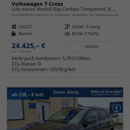
Volkswagen T-Cross
Life neues Modell Dig.Cockpit Tempomat 3J Garantie
unverbindliche Lieferzeit: 4 - 6 Monate
Neuwagen mit Tageszulassung
Fahrzeugnr.
335227
Getriebe
Schalt. 6-Gang
Kraftstoff
Benzin
Leistung
85 kW (116 PS)
24.425,– €
Details
incl. 19% MwSt.
Verbrauch kombiniert:
5,70 l/100km
CO
-Klasse:
D
2
CO
-Emissionen:
129,00 g/km
2
ab 238,– € mtl.