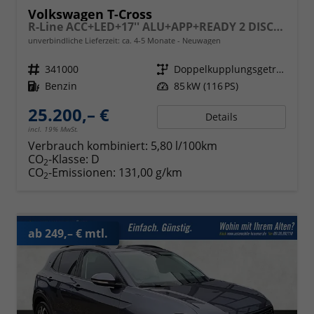
Volkswagen T-Cross
R-Line ACC+LED+17'' ALU+APP+READY 2 DISCOVER
unverbindliche Lieferzeit: ca. 4-5 Monate
Neuwagen
Fahrzeugnr.
341000
Getriebe
Doppelkupplungsgetriebe (DSG)
Kraftstoff
Benzin
Leistung
85 kW (116 PS)
25.200,– €
Details
incl. 19% MwSt.
Verbrauch kombiniert:
5,80 l/100km
CO
-Klasse:
D
2
CO
-Emissionen:
131,00 g/km
2
ab 249,– € mtl.