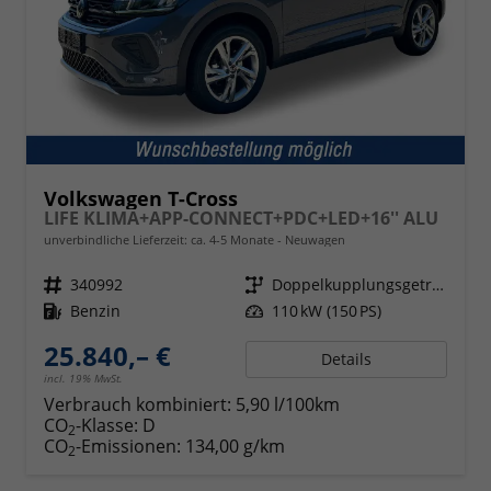
Volkswagen T-Cross
LIFE KLIMA+APP-CONNECT+PDC+LED+16'' ALU
unverbindliche Lieferzeit: ca. 4-5 Monate
Neuwagen
Fahrzeugnr.
340992
Getriebe
Doppelkupplungsgetriebe (DSG)
Kraftstoff
Benzin
Leistung
110 kW (150 PS)
25.840,– €
Details
incl. 19% MwSt.
Verbrauch kombiniert:
5,90 l/100km
CO
-Klasse:
D
2
CO
-Emissionen:
134,00 g/km
2