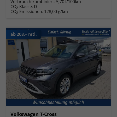
Verbrauch kombiniert:
5,70 l/100km
CO
-Klasse:
D
2
CO
-Emissionen:
128,00 g/km
2
ab 208,– mtl.
Volkswagen T-Cross