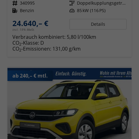
Fahrzeugnr.
340995
Getriebe
Doppelkupplungsgetriebe (DSG)
Kraftstoff
Benzin
Leistung
85 kW (116 PS)
24.640,– €
Details
incl. 19% MwSt.
Verbrauch kombiniert:
5,80 l/100km
CO
-Klasse:
D
2
CO
-Emissionen:
131,00 g/km
2
ab 240,– € mtl.