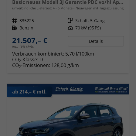
Basic neues Modell 3J Garantie PDC vo/hi AppConnect Dig.Cockpit
unverbindliche Lieferzeit: 4 - 6 Monate
Neuwagen mit Tageszulassung
Fahrzeugnr.
335225
Getriebe
Schalt. 5-Gang
Kraftstoff
Benzin
Leistung
70 kW (95 PS)
21.507,– €
Details
incl. 19% MwSt.
Verbrauch kombiniert:
5,70 l/100km
CO
-Klasse:
D
2
CO
-Emissionen:
128,00 g/km
2
ab 214,– € mtl.