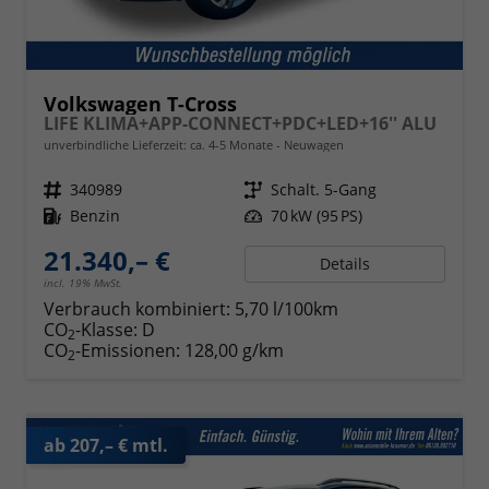
Volkswagen T-Cross
LIFE KLIMA+APP-CONNECT+PDC+LED+16'' ALU
unverbindliche Lieferzeit: ca. 4-5 Monate
Neuwagen
Fahrzeugnr.
340989
Getriebe
Schalt. 5-Gang
Kraftstoff
Benzin
Leistung
70 kW (95 PS)
21.340,– €
Details
incl. 19% MwSt.
Verbrauch kombiniert:
5,70 l/100km
CO
-Klasse:
D
2
CO
-Emissionen:
128,00 g/km
2
ab 207,– € mtl.