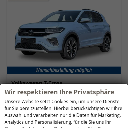
Volkswagen T-Cross
R-Line Limited IQ.LIGHT MATRIX+ACC+KAMERA+18'' ALU
Wir respektieren Ihre Privatsphäre
unverbindliche Lieferzeit: ca. 4-5 Monate
Neuwagen
Unsere Website setzt Cookies ein, um unsere Dienste
Fahrzeugnr.
341003
Getriebe
Schalt. 6-Gang
für Sie bereitzustellen. Hierbei berücksichtigen wir Ihre
Kraftstoff
Benzin
Leistung
85 kW (116 PS)
Auswahl und verarbeiten nur die Daten für Marketing,
Analytics und Personalisierung, für die Sie uns Ihr
24.200,– €
Details