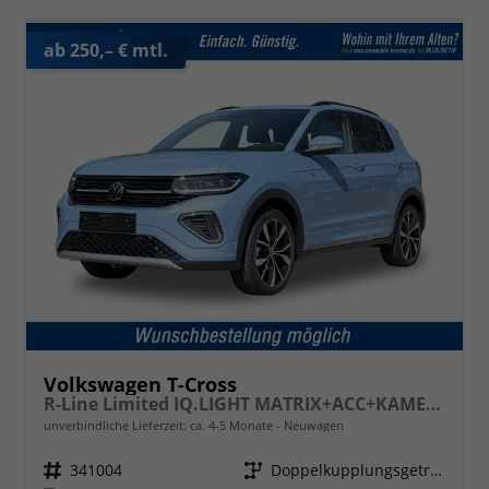
ab 250,– € mtl.
Volkswagen T-Cross
R-Line Limited IQ.LIGHT MATRIX+ACC+KAMERA+18'' ALU
unverbindliche Lieferzeit: ca. 4-5 Monate
Neuwagen
Fahrzeugnr.
341004
Getriebe
Doppelkupplungsgetriebe (DSG)