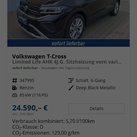
Volkswagen T-Cross
Limited Life AHK 4J.G. Sitzheizung vorn variabler Ladeboden PDC Radio 17 Zoll LM
sofort lieferbar
Neuwagen mit Tageszulassung
Fahrzeugnr.
347995
Getriebe
Schalt. 6-Gang
Kraftstoff
Benzin
Außenfarbe
Deep Black Metallic
Leistung
85 kW (116 PS)
24.590,– €
Details
incl. 19% MwSt.
Verbrauch kombiniert:
5,70 l/100km
CO
-Klasse:
D
2
CO
-Emissionen:
129,00 g/km
2