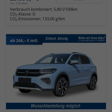
incl. 19% MwSt.
Verbrauch kombiniert:
5,80 l/100km
CO
-Klasse:
D
2
CO
-Emissionen:
133,00 g/km
2
ab 244,– € mtl.