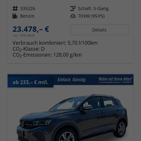
Fahrzeugnr.
335226
Getriebe
Schalt. 5-Gang
Kraftstoff
Benzin
Leistung
70 kW (95 PS)
23.478,– €
Details
incl. 19% MwSt.
Verbrauch kombiniert:
5,70 l/100km
CO
-Klasse:
D
2
CO
-Emissionen:
128,00 g/km
2
ab 233,– € mtl.