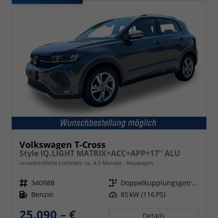
Volkswagen T-Cross
Style IQ.LIGHT MATRIX+ACC+APP+17'' ALU
unverbindliche Lieferzeit: ca. 4-5 Monate
Neuwagen
Fahrzeugnr.
340988
Getriebe
Doppelkupplungsgetriebe (DSG)
Kraftstoff
Benzin
Leistung
85 kW (116 PS)
25.090,– €
Details