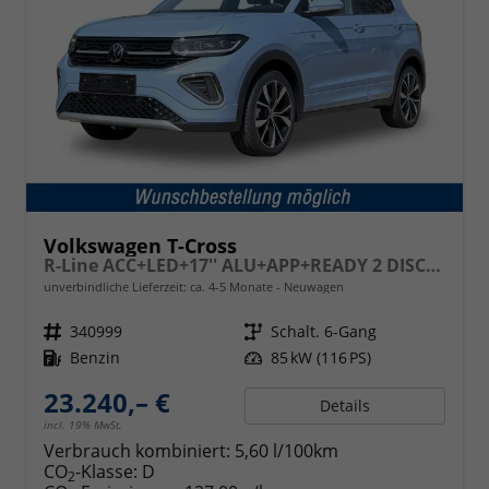
Volkswagen T-Cross
R-Line ACC+LED+17'' ALU+APP+READY 2 DISCOVER
unverbindliche Lieferzeit: ca. 4-5 Monate
Neuwagen
Fahrzeugnr.
340999
Getriebe
Schalt. 6-Gang
Kraftstoff
Benzin
Leistung
85 kW (116 PS)
23.240,– €
Details
incl. 19% MwSt.
Verbrauch kombiniert:
5,60 l/100km
CO
-Klasse:
D
2