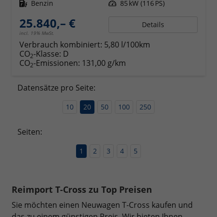
Kraftstoff
Benzin
Leistung
85 kW (116 PS)
25.840,– €
Details
incl. 19% MwSt.
Verbrauch kombiniert:
5,80 l/100km
CO
-Klasse:
D
2
CO
-Emissionen:
131,00 g/km
2
Datensätze pro Seite:
10
20
50
100
250
Seiten:
1
2
3
4
5
Reimport T-Cross zu Top Preisen
Sie möchten einen Neuwagen T-Cross kaufen und
das zu einem günstigen Preis. Wir bieten Ihnen