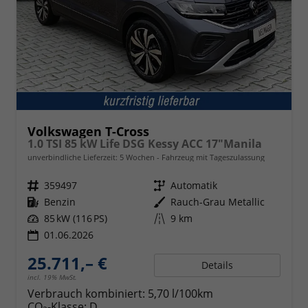
Volkswagen T-Cross
1.0 TSI 85 kW Life DSG Kessy ACC 17"Manila
unverbindliche Lieferzeit:
5 Wochen
Fahrzeug mit Tageszulassung
Fahrzeugnr.
359497
Getriebe
Automatik
Kraftstoff
Benzin
Außenfarbe
Rauch-Grau Metallic
Leistung
85 kW (116 PS)
Kilometerstand
9 km
01.06.2026
25.711,– €
Details
incl. 19% MwSt.
Verbrauch kombiniert:
5,70 l/100km
CO
-Klasse:
D