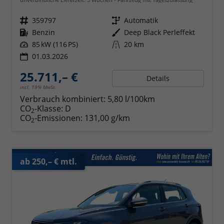
Fahrzeugnr.
359797
Getriebe
Automatik
Kraftstoff
Benzin
Außenfarbe
Deep Black Perleffekt
Leistung
85 kW (116 PS)
Kilometerstand
20 km
01.03.2026
25.711,– €
Details
incl. 19% MwSt.
Verbrauch kombiniert:
5,80 l/100km
CO
-Klasse:
D
2
CO
-Emissionen:
131,00 g/km
2
ab 250,– € mtl.