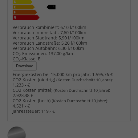
Verbrauch kombiniert:
6,10 l/100km
Verbrauch Innenstadt:
7,60 l/100km
Verbrauch Stadtrand:
5,90 l/100km
Verbrauch Landstraße:
5,20 l/100km
Verbrauch Autobahn:
6,30 l/100km
CO
-Emissionen:
137,00 g/km
2
CO
-Klasse:
E
2
Download
Energiekosten bei 15.000 km pro Jahr:
1.595,76 €
CO2 Kosten (niedrig)
:
(Kosten Durchschnitt 10 Jahre)
1.233,- €
CO2 Kosten (mittel)
:
(Kosten Durchschnitt 10 Jahre)
2.928,38 €
CO2 Kosten (hoch)
:
(Kosten Durchschnitt 10 Jahre)
4.521,- €
Jahressteuer:
119,- €