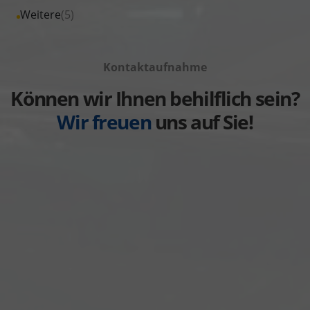
von
Fahrzeuge
Alle
Weitere
(5)
anzeigen
Volkswagen
von
Fahrzeuge
anzeigen
Volvo
von
anzeigen
Kontaktaufnahme
Weitere
anzeigen
Können wir Ihnen behilflich sein?
Wir freuen
uns auf Sie!