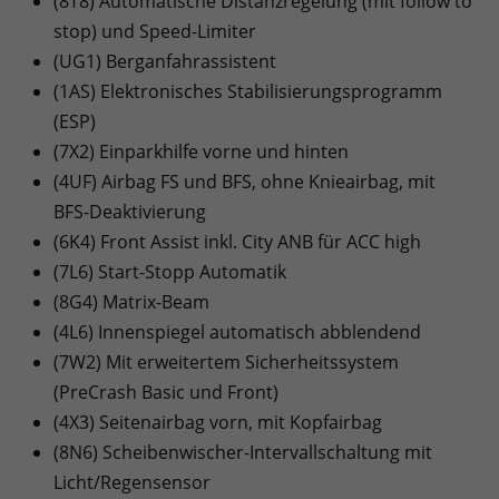
(8T8) Automatische Distanzregelung (mit follow to
stop) und Speed-Limiter
(UG1) Berganfahrassistent
(1AS) Elektronisches Stabilisierungsprogramm
(ESP)
(7X2) Einparkhilfe vorne und hinten
(4UF) Airbag FS und BFS, ohne Knieairbag, mit
BFS-Deaktivierung
(6K4) Front Assist inkl. City ANB für ACC high
(7L6) Start-Stopp Automatik
(8G4) Matrix-Beam
(4L6) Innenspiegel automatisch abblendend
(7W2) Mit erweitertem Sicherheitssystem
(PreCrash Basic und Front)
(4X3) Seitenairbag vorn, mit Kopfairbag
(8N6) Scheibenwischer-Intervallschaltung mit
Licht/Regensensor