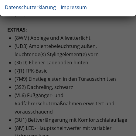
Vordersitzlehnen
Datenschutzerklärung
Impressum
(6E3) Mittelarmlehne vorne
EXTRAS:
(8WM) Abbiege und Allwetterlicht
(UD3) Ambientebeleuchtung außen,
leuchtende(s) Stylingelement(e) vorn
(3GD) Ebener Ladeboden hinten
(7J1) FPK-Basic
(7M9) Einstiegleisten in den Türausschnitten
(3S2) Dachreling, schwarz
(VL6) Fußgänger- und
Radfahrerschutzmaßnahmen erweitert und
vorausschauend
(3U1) Bettverlängerung mit Komfortschlafauflage
(8IV) LED- Hauptscheinwerfer mit variabler