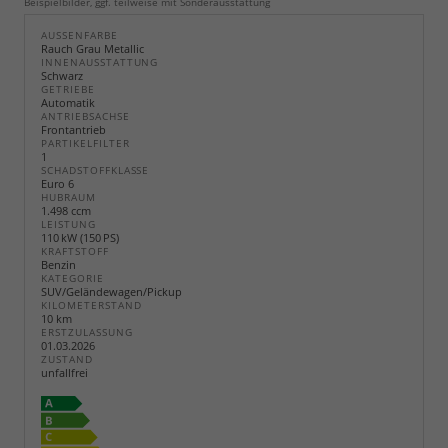
Beispielbilder, ggf. teilweise mit Sonderausstattung
AUSSENFARBE
Rauch Grau Metallic
INNENAUSSTATTUNG
Schwarz
GETRIEBE
Automatik
ANTRIEBSACHSE
Frontantrieb
PARTIKELFILTER
1
SCHADSTOFFKLASSE
Euro 6
HUBRAUM
1.498 ccm
LEISTUNG
110 kW (150 PS)
KRAFTSTOFF
Benzin
KATEGORIE
SUV/Geländewagen/Pickup
KILOMETERSTAND
10 km
ERSTZULASSUNG
01.03.2026
ZUSTAND
unfallfrei