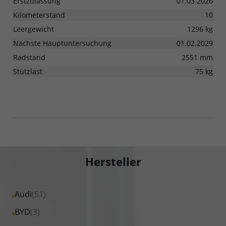
Erstzulassung
01.03.2026
Kilometerstand
10
Leergewicht
1296 kg
Nächste Hauptuntersuchung
01.02.2029
Radstand
2551 mm
Stützlast
75 kg
Hersteller
Alle
Audi
(51)
Fahrzeuge
Alle
BYD
(3)
von
Fahrzeuge