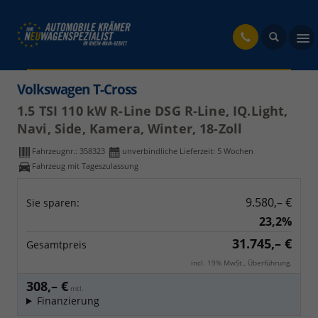
fahrzeug
Volkswagen T-Cross
1.5 TSI 110 kW R-Line DSG R-Line, IQ.Light,
Navi, Side, Kamera, Winter, 18-Zoll
Fahrzeugnr.:
358323
unverbindliche Lieferzeit:
5 Wochen
Fahrzeug mit Tageszulassung
9.580,– €
Sie sparen:
23,2%
31.745,– €
Gesamtpreis
incl. 19% MwSt., Überführung.
308,– €
mtl.
Finanzierung