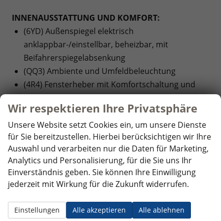
INNENAUSSTATTUNG UND KOMFORT:
(6YD) Außenspiegel elektrisch
anklappbar-/einstellbar, beheizbar, mit
Beifahrerspiegelabsenkung
(QQ3) Ambiente und Umfeldbeleuchtung
(4R4) Fensterheber mit Komfortschaltung und
Abschaltsicherung, elektrisch
Wir respektieren Ihre Privatsphäre
(3L3) Höheneinstellung,manuell,für Vordersitze
(3A2) Kindersitzverankerung für Kindersitzsystem
Unsere Website setzt Cookies ein, um unsere Dienste
für Sie bereitzustellen. Hierbei berücksichtigen wir Ihre
I-Size, 2 x top tether und Kindersitzverankerung
Auswahl und verarbeiten nur die Daten für Marketing,
vorn BF-Seite
Analytics und Personalisierung, für die Sie uns Ihr
(3H2) Lehnenentriegelung für rechten Vorder- sitz
Einverständnis geben. Sie können Ihre Einwilligung
(2FE) Ledermultifunktionslenkrad mit Tiptronic
jederzeit mit Wirkung für die Zukunft widerrufen.
(4I3) Zentralverriegelung ""Keyless-Entry"" ohne
Safesicherung
Einstellungen
Alle akzeptieren
Alle ablehnen
(7P4) Lendenwirbelstütze, manuell einstellbar in