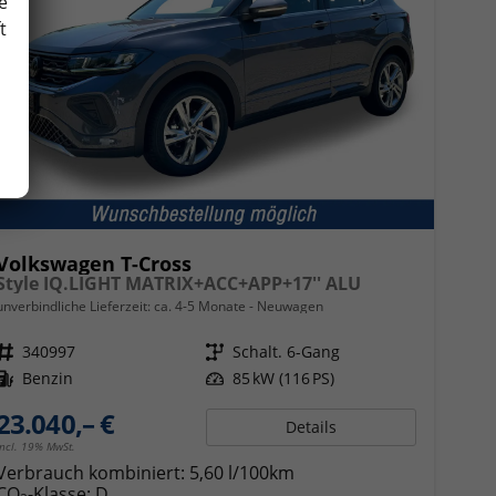
e
t
Volkswagen T-Cross
Style IQ.LIGHT MATRIX+ACC+APP+17'' ALU
unverbindliche Lieferzeit: ca. 4-5 Monate
Neuwagen
Fahrzeugnr.
340997
Getriebe
Schalt. 6-Gang
Kraftstoff
Benzin
Leistung
85 kW (116 PS)
23.040,– €
Details
incl. 19% MwSt.
Verbrauch kombiniert:
5,60 l/100km
CO
-Klasse:
D