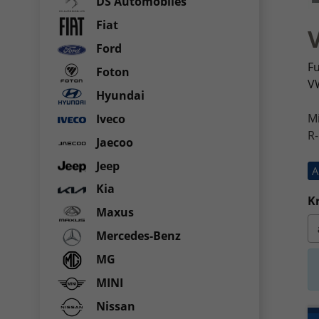
DS Automobiles
Fiat
Ford
Fu
Foton
VW
Hyundai
M
Iveco
R-
Jaecoo
Jeep
A
Kia
Kr
Maxus
Mercedes-Benz
MG
MINI
Nissan