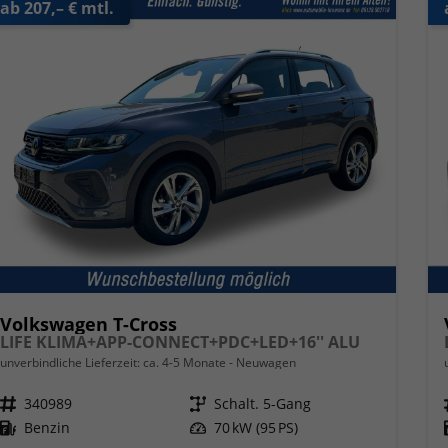
ab 207,– € mtl.
Volkswagen T-Cross
LIFE KLIMA+APP-CONNECT+PDC+LED+16'' ALU
unverbindliche Lieferzeit: ca. 4-5 Monate
Neuwagen
Fahrzeugnr.
340989
Getriebe
Schalt. 5-Gang
Kraftstoff
Benzin
Leistung
70 kW (95 PS)