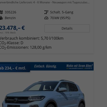
unverbindliche Lieferzeit: 4 - 6 Monate
Neuwagen mit Tageszulassung
Fahrzeugnr.
335226
Getriebe
Schalt. 5-Gang
Kraftstoff
Benzin
Leistung
70 kW (95 PS)
23.478,– €
Details
incl. 19% MwSt.
Verbrauch kombiniert:
5,70 l/100km
CO
-Klasse:
D
2
CO
-Emissionen:
128,00 g/km
2
ab 234,– € mtl.