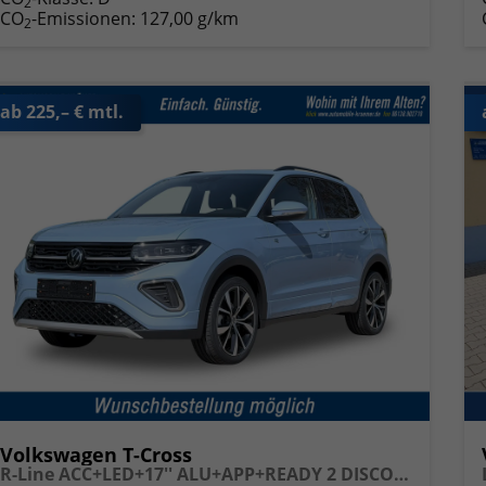
2
CO
-Emissionen:
127,00 g/km
2
ab 225,– € mtl.
Volkswagen T-Cross
R-Line ACC+LED+17'' ALU+APP+READY 2 DISCOVER