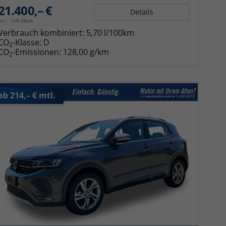
21.400,– €
Details
incl. 19% MwSt.
Verbrauch kombiniert:
5,70 l/100km
CO
-Klasse:
D
2
CO
-Emissionen:
128,00 g/km
2
ab 214,– € mtl.