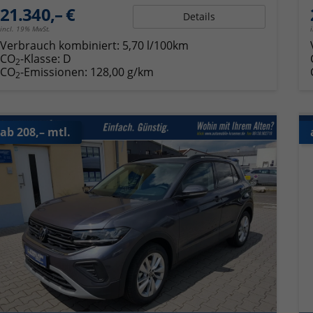
21.340,– €
Details
incl. 19% MwSt.
Verbrauch kombiniert:
5,70 l/100km
CO
-Klasse:
D
2
CO
-Emissionen:
128,00 g/km
2
ab 208,– mtl.