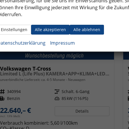
ersonalisierung, für die Sie uns Ihr Einverständnis geben. Si
önnen Ihre Einwilligung jederzeit mit Wirkung für die Zukunf
iderrufen.
Einstellungen
Alle akzeptieren
Alle ablehnen
atenschutzerklärung
Impressum
Volkswagen T-Cross
Limited L (Life Plus) KAMERA+APP+KLIMA+LED+17'' ALU
unverbindliche Lieferzeit: ca. 4-5 Monate
Neuwagen
Fahrzeugnr.
340994
Getriebe
Schalt. 6-Gang
Kraftstoff
Benzin
Leistung
85 kW (116 PS)
22.640,– €
Details
incl. 19% MwSt.
Verbrauch kombiniert:
5,60 l/100km
CO
-Klasse:
D