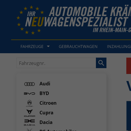
FAHRZEUGE
GEBRAUCHTWAGEN
INZAHLUN
Fahrzeugnr.
Audi
BYD
Citroen
Cupra
Dacia