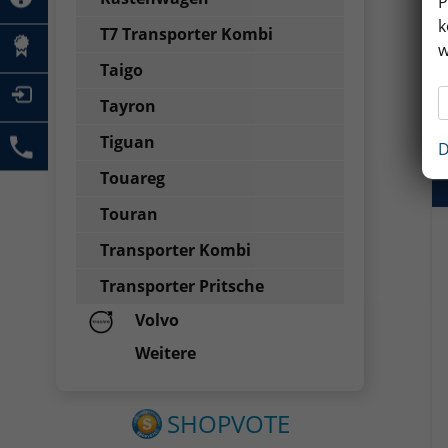
P
k
T7 Transporter Kombi
w
Taigo
Tayron
Tiguan
D
Touareg
Touran
Transporter Kombi
Transporter Pritsche
Volvo
Weitere