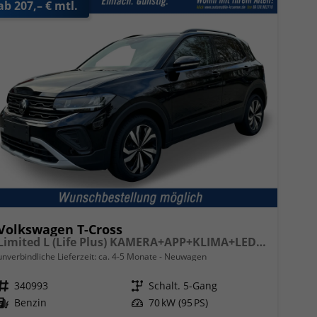
ab 207,– € mtl.
Volkswagen T-Cross
Limited L (Life Plus) KAMERA+APP+KLIMA+LED+17'' ALU
unverbindliche Lieferzeit: ca. 4-5 Monate
Neuwagen
Fahrzeugnr.
340993
Getriebe
Schalt. 5-Gang
Kraftstoff
Benzin
Leistung
70 kW (95 PS)