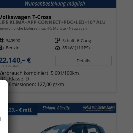
Volkswagen T-Cross
LIFE KLIMA+APP-CONNECT+PDC+LED+16'' ALU
unverbindliche Lieferzeit: ca. 4-5 Monate
Neuwagen
Fahrzeugnr.
340990
Getriebe
Schalt. 6-Gang
Kraftstoff
Benzin
Leistung
85 kW (116 PS)
22.140,– €
Details
incl. 19% MwSt.
Verbrauch kombiniert:
5,60 l/100km
CO
-Klasse:
D
2
CO
-Emissionen:
127,00 g/km
2
ab 223,– € mtl.
d