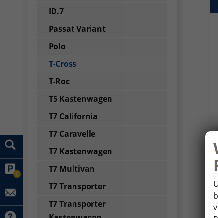
ID.7
Passat Variant
Polo
T-Cross
T-Roc
T5 Kastenwagen
T7 California
T7 Caravelle
T7 Kastenwagen
T7 Multivan
0
U
T7 Transporter
b
T7 Transporter
v
Kastenwagen