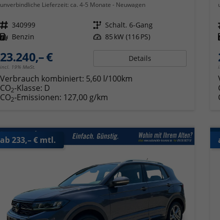
unverbindliche Lieferzeit: ca. 4-5 Monate
Neuwagen
Fahrzeugnr.
340999
Getriebe
Schalt. 6-Gang
Kraftstoff
Benzin
Leistung
85 kW (116 PS)
23.240,– €
Details
incl. 19% MwSt.
Verbrauch kombiniert:
5,60 l/100km
CO
-Klasse:
D
2
CO
-Emissionen:
127,00 g/km
2
ab 233,– € mtl.