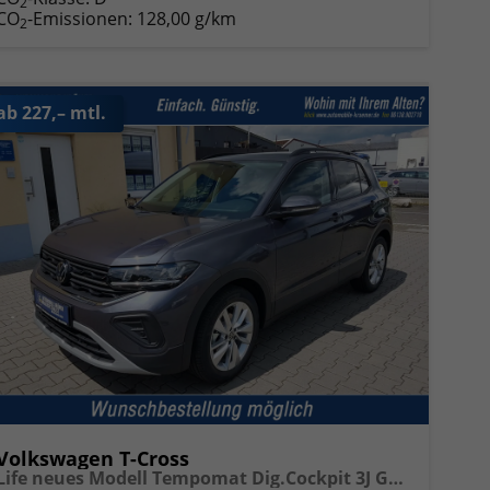
2
CO
-Emissionen:
128,00 g/km
2
ab 227,– mtl.
Volkswagen T-Cross
Life neues Modell Tempomat Dig.Cockpit 3J Garantie