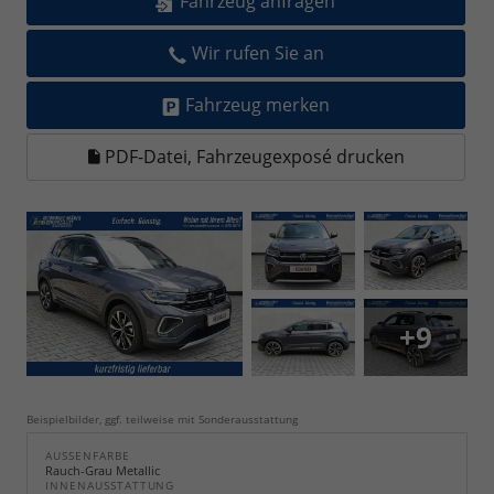
Fahrzeug anfragen
Wir rufen Sie an
Fahrzeug merken
PDF-Datei, Fahrzeugexposé drucken
+9
Beispielbilder, ggf. teilweise mit Sonderausstattung
AUSSENFARBE
Rauch-Grau Metallic
INNENAUSSTATTUNG