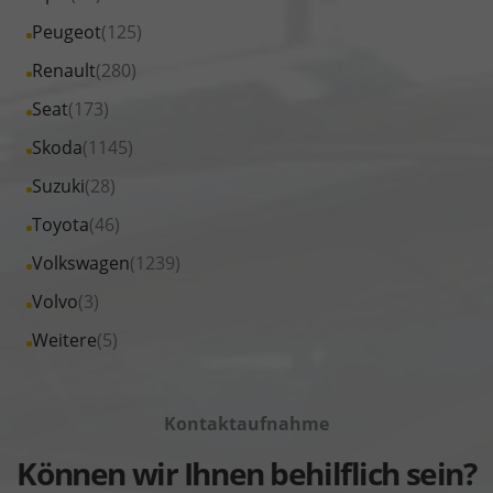
MINI
von
Fahrzeuge
Alle
Peugeot
(125)
anzeigen
Nissan
von
Fahrzeuge
Alle
Renault
(280)
anzeigen
Opel
von
Fahrzeuge
Alle
Seat
(173)
anzeigen
Peugeot
von
Fahrzeuge
Alle
Skoda
(1145)
anzeigen
Renault
von
Fahrzeuge
Alle
Suzuki
(28)
anzeigen
Seat
von
Fahrzeuge
Alle
Toyota
(46)
anzeigen
Skoda
von
Fahrzeuge
Alle
Volkswagen
(1239)
anzeigen
Suzuki
von
Fahrzeuge
Alle
Volvo
(3)
anzeigen
Toyota
von
Fahrzeuge
Alle
Weitere
(5)
anzeigen
Volkswagen
von
Fahrzeuge
anzeigen
Volvo
von
anzeigen
Kontaktaufnahme
Weitere
anzeigen
Können wir Ihnen behilflich sein?