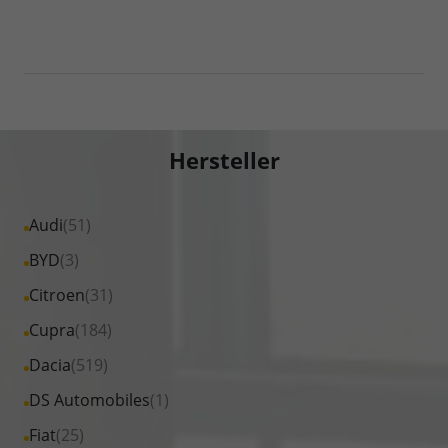
Hersteller
Alle
Audi
(51)
Fahrzeuge
Alle
BYD
(3)
von
Fahrzeuge
Alle
Citroen
(31)
Audi
von
Fahrzeuge
Alle
Cupra
(184)
anzeigen
BYD
von
Fahrzeuge
Alle
Dacia
(519)
anzeigen
Citroen
von
Fahrzeuge
Alle
DS Automobiles
(1)
anzeigen
Cupra
von
Fahrzeuge
Alle
Fiat
(25)
anzeigen
Dacia