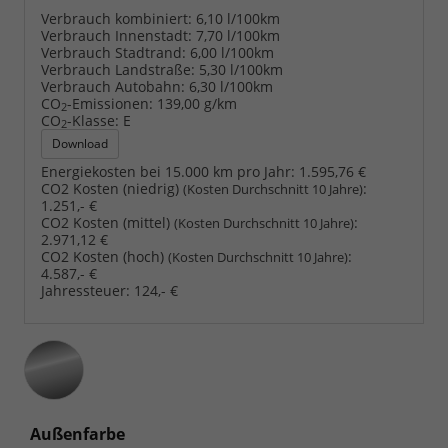
Verbrauch kombiniert:
6,10 l/100km
Verbrauch Innenstadt:
7,70 l/100km
Verbrauch Stadtrand:
6,00 l/100km
Verbrauch Landstraße:
5,30 l/100km
Verbrauch Autobahn:
6,30 l/100km
CO
-Emissionen:
139,00 g/km
2
CO
-Klasse:
E
2
Download
Energiekosten bei 15.000 km pro Jahr:
1.595,76 €
CO2 Kosten (niedrig)
:
(Kosten Durchschnitt 10 Jahre)
1.251,- €
CO2 Kosten (mittel)
:
(Kosten Durchschnitt 10 Jahre)
2.971,12 €
CO2 Kosten (hoch)
:
(Kosten Durchschnitt 10 Jahre)
4.587,- €
Jahressteuer:
124,- €
Außenfarbe