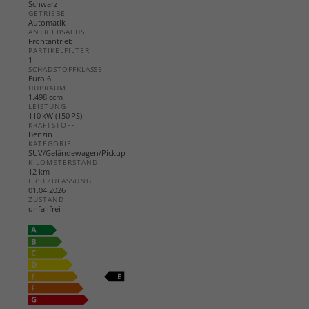
Schwarz
GETRIEBE
Automatik
ANTRIEBSACHSE
Frontantrieb
PARTIKELFILTER
1
SCHADSTOFFKLASSE
Euro 6
HUBRAUM
1.498 ccm
LEISTUNG
110 kW (150 PS)
KRAFTSTOFF
Benzin
KATEGORIE
SUV/Geländewagen/Pickup
KILOMETERSTAND
12 km
ERSTZULASSUNG
01.04.2026
ZUSTAND
unfallfrei