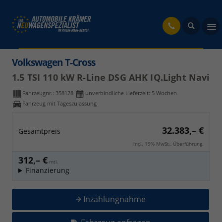
fahrzeug
Volkswagen T-Cross
1.5 TSI 110 kW R-Line DSG AHK IQ.Light Navi
Fahrzeugnr.:
358128
unverbindliche Lieferzeit:
5 Wochen
Fahrzeug mit Tageszulassung
32.383,– €
Gesamtpreis
incl. 19% MwSt., Überführung.
312,– €
mtl.
Finanzierung
Inzahlungnahme