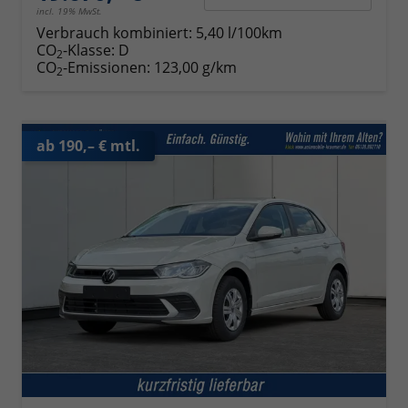
incl. 19% MwSt.
Verbrauch kombiniert:
5,40 l/100km
CO
-Klasse:
D
2
CO
-Emissionen:
123,00 g/km
2
ab 190,– € mtl.