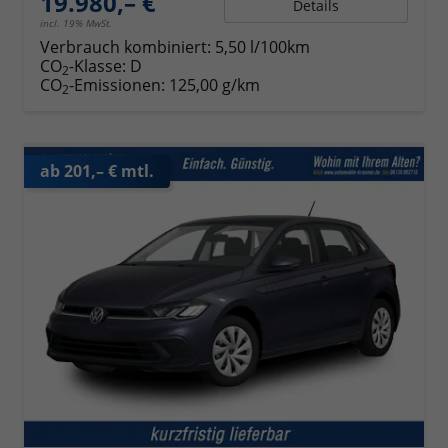
19.980,– €
Details
incl. 19% MwSt.
Verbrauch kombiniert:
5,50 l/100km
CO
-Klasse:
D
2
CO
-Emissionen:
125,00 g/km
2
ab 201,– € mtl.