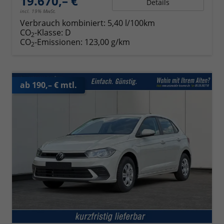
19.670,– €
Details
incl. 19% MwSt.
Verbrauch kombiniert:
5,40 l/100km
CO
-Klasse:
D
2
CO
-Emissionen:
123,00 g/km
2
ab 190,– € mtl.