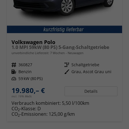
Volkswagen Polo
1.0 MPI 59kW (80 PS) 5-Gang-Schaltgetriebe
unverbindliche Lieferzeit:
7 Wochen
Neuwagen
Fahrzeugnr.
360827
Getriebe
Schaltgetriebe
Kraftstoff
Benzin
Außenfarbe
Grau, Ascot Grau uni
Leistung
59 kW (80 PS)
19.980,– €
Details
incl. 19% MwSt.
Verbrauch kombiniert:
5,50 l/100km
CO
-Klasse:
D
2
CO
-Emissionen:
125,00 g/km
2