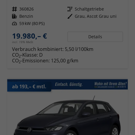
Fahrzeugnr.
360826
Getriebe
Schaltgetriebe
Kraftstoff
Benzin
Außenfarbe
Grau, Ascot Grau uni
Leistung
59 kW (80 PS)
19.980,– €
Details
incl. 19% MwSt.
Verbrauch kombiniert:
5,50 l/100km
CO
-Klasse:
D
2
CO
-Emissionen:
125,00 g/km
2
ab 193,– € mtl.