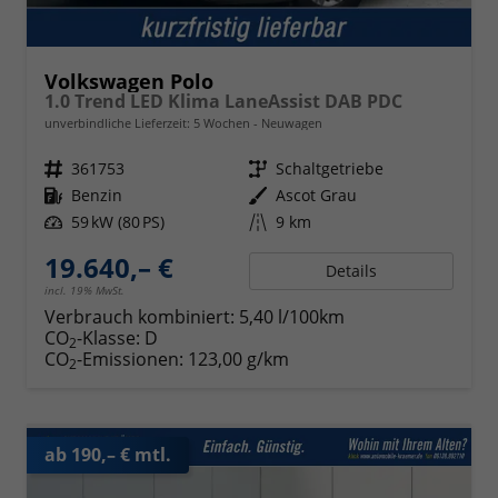
Volkswagen Polo
1.0 Trend LED Klima LaneAssist DAB PDC
unverbindliche Lieferzeit:
5 Wochen
Neuwagen
Fahrzeugnr.
361753
Getriebe
Schaltgetriebe
Kraftstoff
Benzin
Außenfarbe
Ascot Grau
Leistung
59 kW (80 PS)
Kilometerstand
9 km
19.640,– €
Details
incl. 19% MwSt.
Verbrauch kombiniert:
5,40 l/100km
CO
-Klasse:
D
2
CO
-Emissionen:
123,00 g/km
2
ab 190,– € mtl.