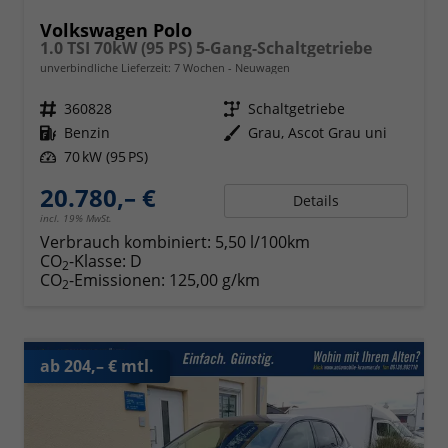
Volkswagen Polo
1.0 TSI 70kW (95 PS) 5-Gang-Schaltgetriebe
unverbindliche Lieferzeit:
7 Wochen
Neuwagen
Fahrzeugnr.
360828
Getriebe
Schaltgetriebe
Kraftstoff
Benzin
Außenfarbe
Grau, Ascot Grau uni
Leistung
70 kW (95 PS)
20.780,– €
Details
incl. 19% MwSt.
Verbrauch kombiniert:
5,50 l/100km
CO
-Klasse:
D
2
CO
-Emissionen:
125,00 g/km
2
ab 204,– € mtl.