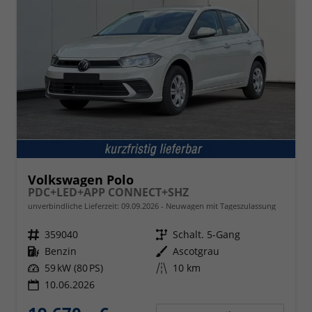
Volkswagen Polo
PDC+LED+APP CONNECT+SHZ
unverbindliche Lieferzeit:
09.09.2026
Neuwagen mit Tageszulassung
Fahrzeugnr.
359040
Getriebe
Schalt. 5-Gang
Kraftstoff
Benzin
Außenfarbe
Ascotgrau
Leistung
59 kW (80 PS)
Kilometerstand
10 km
10.06.2026