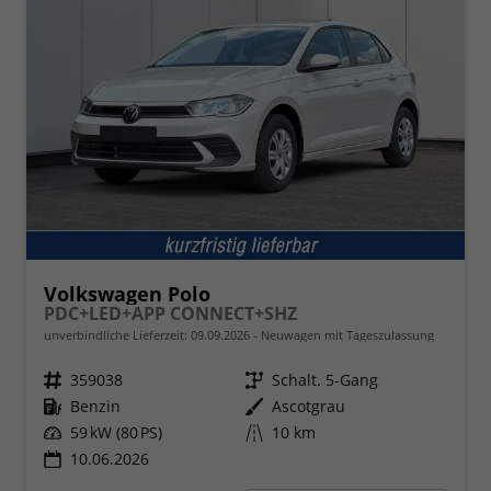
Volkswagen Polo
PDC+LED+APP CONNECT+SHZ
unverbindliche Lieferzeit:
09.09.2026
Neuwagen mit Tageszulassung
Fahrzeugnr.
359038
Getriebe
Schalt. 5-Gang
Kraftstoff
Benzin
Außenfarbe
Ascotgrau
Leistung
59 kW (80 PS)
Kilometerstand
10 km
10.06.2026