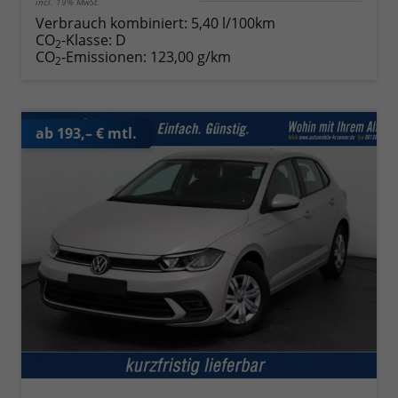
incl. 19% MwSt.
Verbrauch kombiniert:
5,40 l/100km
CO
-Klasse:
D
2
CO
-Emissionen:
123,00 g/km
2
ab 193,– € mtl.