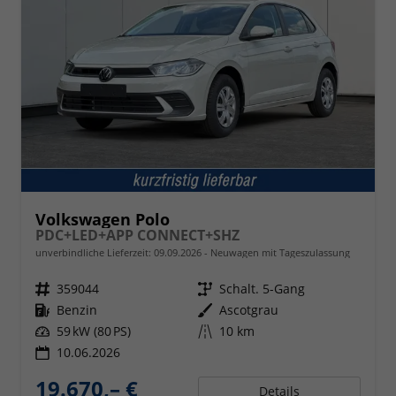
Volkswagen Polo
PDC+LED+APP CONNECT+SHZ
unverbindliche Lieferzeit:
09.09.2026
Neuwagen mit Tageszulassung
Fahrzeugnr.
359044
Getriebe
Schalt. 5-Gang
Kraftstoff
Benzin
Außenfarbe
Ascotgrau
Leistung
59 kW (80 PS)
Kilometerstand
10 km
10.06.2026
19.670,– €
Details