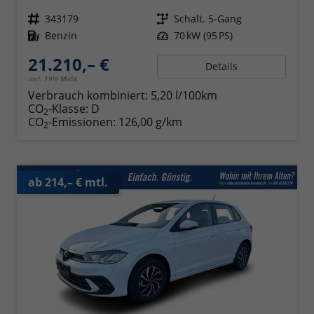
Fahrzeugnr.
343179
Getriebe
Schalt. 5-Gang
Kraftstoff
Benzin
Leistung
70 kW (95 PS)
21.210,– €
Details
incl. 19% MwSt.
Verbrauch kombiniert:
5,20 l/100km
CO
-Klasse:
D
2
CO
-Emissionen:
126,00 g/km
2
ab 214,– € mtl.