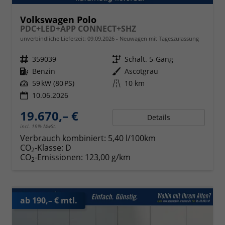
Volkswagen Polo
PDC+LED+APP CONNECT+SHZ
unverbindliche Lieferzeit:
09.09.2026
Neuwagen mit Tageszulassung
Fahrzeugnr.
359039
Getriebe
Schalt. 5-Gang
Kraftstoff
Benzin
Außenfarbe
Ascotgrau
Leistung
59 kW (80 PS)
Kilometerstand
10 km
10.06.2026
19.670,– €
Details
incl. 19% MwSt.
Verbrauch kombiniert:
5,40 l/100km
CO
-Klasse:
D
2
CO
-Emissionen:
123,00 g/km
2
ab 190,– € mtl.