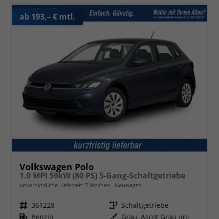
ab 193,– € mtl.
Volkswagen Polo
1.0 MPI 59kW (80 PS) 5-Gang-Schaltgetriebe
unverbindliche Lieferzeit:
7 Wochen
Neuwagen
Fahrzeugnr.
361228
Getriebe
Schaltgetriebe
Kraftstoff
Benzin
Außenfarbe
Grau, Ascot Grau uni