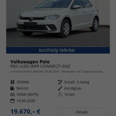
Volkswagen Polo
PDC+LED+APP CONNECT+SHZ
unverbindliche Lieferzeit:
09.09.2026
Neuwagen mit Tageszulassung
Fahrzeugnr.
359046
Getriebe
Schalt. 5-Gang
Kraftstoff
Benzin
Außenfarbe
Ascotgrau
Leistung
59 kW (80 PS)
Kilometerstand
10 km
10.06.2026
19.670,– €
Details