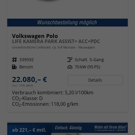
Volkswagen Polo
LIFE KAMERA PARK ASSIST+ ACC+PDC
unverbindliche Lieferzeit: ca. 6-8 Monate
Neuwagen
Fahrzeugnr.
339592
Getriebe
Schalt. 5-Gang
Kraftstoff
Benzin
Leistung
70 kW (95 PS)
22.080,– €
Details
incl. 19% MwSt.
Verbrauch kombiniert:
5,20 l/100km
CO
-Klasse:
D
2
CO
-Emissionen:
118,00 g/km
2
ab 221,– € mtl.