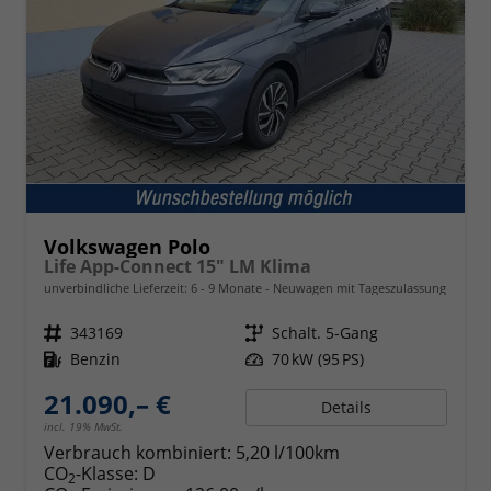
Volkswagen Polo
Life App-Connect 15" LM Klima
unverbindliche Lieferzeit: 6 - 9 Monate
Neuwagen mit Tageszulassung
Fahrzeugnr.
343169
Getriebe
Schalt. 5-Gang
Kraftstoff
Benzin
Leistung
70 kW (95 PS)
21.090,– €
Details
incl. 19% MwSt.
Verbrauch kombiniert:
5,20 l/100km
CO
-Klasse:
D
2