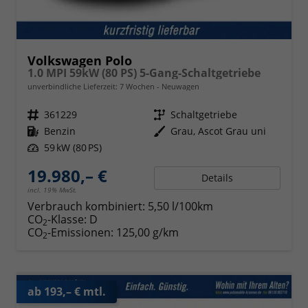
Volkswagen Polo
1.0 MPI 59kW (80 PS) 5-Gang-Schaltgetriebe
unverbindliche Lieferzeit:
7 Wochen
Neuwagen
Fahrzeugnr.
361229
Getriebe
Schaltgetriebe
Kraftstoff
Benzin
Außenfarbe
Grau, Ascot Grau uni
Leistung
59 kW (80 PS)
19.980,– €
Details
incl. 19% MwSt.
Verbrauch kombiniert:
5,50 l/100km
CO
-Klasse:
D
2
CO
-Emissionen:
125,00 g/km
2
ab 193,– € mtl.