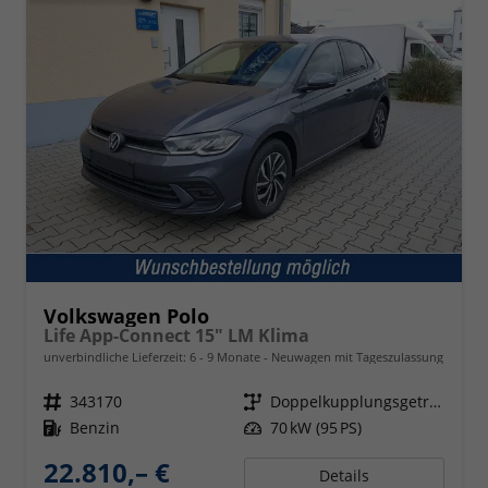
Volkswagen Polo
Life App-Connect 15" LM Klima
unverbindliche Lieferzeit: 6 - 9 Monate
Neuwagen mit Tageszulassung
Fahrzeugnr.
343170
Getriebe
Doppelkupplungsgetriebe (DSG)
Kraftstoff
Benzin
Leistung
70 kW (95 PS)
22.810,– €
Details