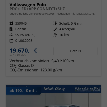
Volkswagen Polo
PDC+LED+APP CONNECT+SHZ
unverbindliche Lieferzeit:
09.09.2026
Neuwagen mit Tageszulassung
Fahrzeugnr.
359045
Getriebe
Schalt. 5-Gang
Kraftstoff
Benzin
Außenfarbe
Ascotgrau
Leistung
59 kW (80 PS)
Kilometerstand
10 km
01.06.2026
19.670,– €
Details
incl. 19% MwSt.
Verbrauch kombiniert:
5,40 l/100km
CO
-Klasse:
D
2
CO
-Emissionen:
123,00 g/km
2
ab 190,– € mtl.