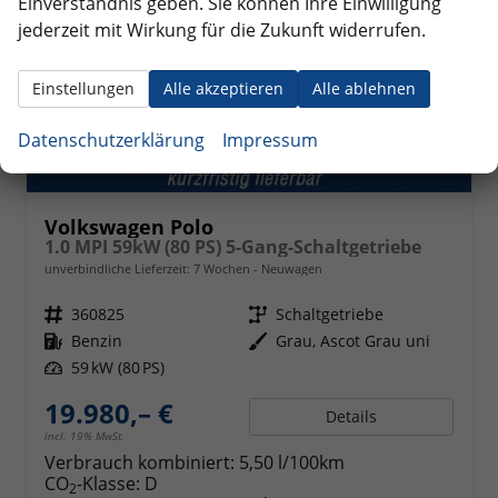
Einverständnis geben. Sie können Ihre Einwilligung
jederzeit mit Wirkung für die Zukunft widerrufen.
Einstellungen
Alle akzeptieren
Alle ablehnen
Datenschutzerklärung
Impressum
Volkswagen Polo
1.0 MPI 59kW (80 PS) 5-Gang-Schaltgetriebe
unverbindliche Lieferzeit:
7 Wochen
Neuwagen
Fahrzeugnr.
360825
Getriebe
Schaltgetriebe
Kraftstoff
Benzin
Außenfarbe
Grau, Ascot Grau uni
Leistung
59 kW (80 PS)
19.980,– €
Details
incl. 19% MwSt.
Verbrauch kombiniert:
5,50 l/100km
CO
-Klasse:
D
2