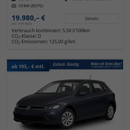
Leistung
59 kW (80 PS)
19.980,– €
Details
incl. 19% MwSt.
Verbrauch kombiniert:
5,50 l/100km
CO
-Klasse:
D
2
CO
-Emissionen:
125,00 g/km
2
ab 193,– € mtl.