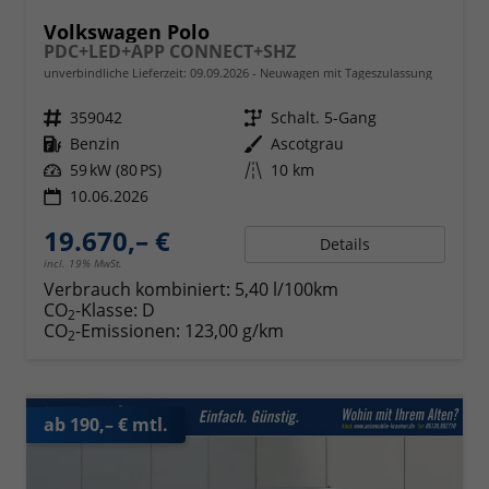
Volkswagen Polo
PDC+LED+APP CONNECT+SHZ
unverbindliche Lieferzeit:
09.09.2026
Neuwagen mit Tageszulassung
Fahrzeugnr.
359042
Getriebe
Schalt. 5-Gang
Kraftstoff
Benzin
Außenfarbe
Ascotgrau
Leistung
59 kW (80 PS)
Kilometerstand
10 km
10.06.2026
19.670,– €
Details
incl. 19% MwSt.
Verbrauch kombiniert:
5,40 l/100km
CO
-Klasse:
D
2
CO
-Emissionen:
123,00 g/km
2
ab 190,– € mtl.