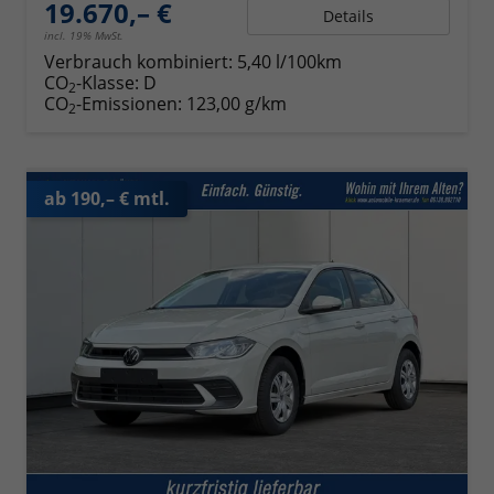
19.670,– €
Details
incl. 19% MwSt.
Verbrauch kombiniert:
5,40 l/100km
CO
-Klasse:
D
2
CO
-Emissionen:
123,00 g/km
2
ab 190,– € mtl.