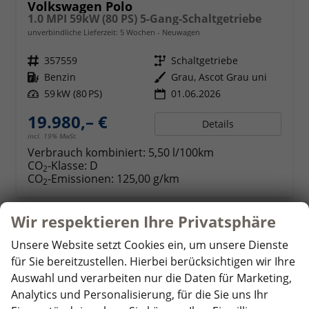
Volkswagen Polo
1.0 MPI 59kW (80 PS) 5-Gang-Schaltgetriebe
unverbindliche Lieferzeit:
5 Wochen
Neuwagen
Fahrzeugnr.
357559
Getriebe
Schaltgetriebe
Kraftstoff
Benzin
Außenfarbe
Grau, Ascot Grau uni
Leistung
59 kW (80 PS)
01.06.2026
19.980,– €
Details
incl. 19% MwSt.
Verbrauch kombiniert:
5,50 l/100km
CO
-Klasse:
D
2
CO
-Emissionen:
125,00 g/km
2
Wir respektieren Ihre Privatsphäre
ab 193,– € mtl.
Unsere Website setzt Cookies ein, um unsere Dienste
für Sie bereitzustellen. Hierbei berücksichtigen wir Ihre
Auswahl und verarbeiten nur die Daten für Marketing,
Analytics und Personalisierung, für die Sie uns Ihr