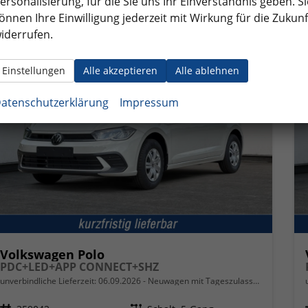
ersonalisierung, für die Sie uns Ihr Einverständnis geben. Si
önnen Ihre Einwilligung jederzeit mit Wirkung für die Zukunf
iderrufen.
ab 190,– € mtl.
Einstellungen
Alle akzeptieren
Alle ablehnen
atenschutzerklärung
Impressum
Volkswagen Polo
PDC+LED+APP CONNECT+SHZ
unverbindliche Lieferzeit:
06.09.2026
Neuwagen mit Tageszulassung