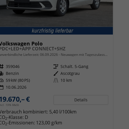
Volkswagen Polo
PDC+LED+APP CONNECT+SHZ
unverbindliche Lieferzeit:
06.09.2026
Neuwagen mit Tageszulassung
Fahrzeugnr.
359046
Getriebe
Schalt. 5-Gang
Kraftstoff
Benzin
Außenfarbe
Ascotgrau
Leistung
59 kW (80 PS)
Kilometerstand
10 km
10.06.2026
19.670,– €
Details
incl. 19% MwSt.
Verbrauch kombiniert:
5,40 l/100km
CO
-Klasse:
D
2
CO
-Emissionen:
123,00 g/km
2