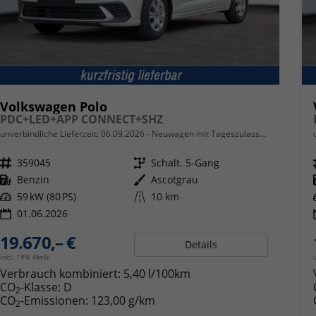
Volkswagen Polo
PDC+LED+APP CONNECT+SHZ
unverbindliche Lieferzeit:
06.09.2026
Neuwagen mit Tageszulassung
Fahrzeugnr.
359045
Getriebe
Schalt. 5-Gang
Kraftstoff
Benzin
Außenfarbe
Ascotgrau
Leistung
59 kW (80 PS)
Kilometerstand
10 km
01.06.2026
19.670,– €
Details
incl. 19% MwSt.
Verbrauch kombiniert:
5,40 l/100km
CO
-Klasse:
D
2
CO
-Emissionen:
123,00 g/km
2