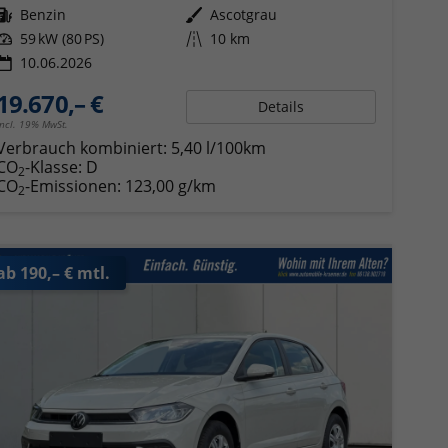
Kraftstoff
Benzin
Außenfarbe
Ascotgrau
Leistung
59 kW (80 PS)
Kilometerstand
10 km
10.06.2026
19.670,– €
Details
incl. 19% MwSt.
Verbrauch kombiniert:
5,40 l/100km
CO
-Klasse:
D
2
CO
-Emissionen:
123,00 g/km
2
ab 190,– € mtl.