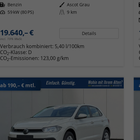
Kraftstoff
Benzin
Außenfarbe
Ascot Grau
Leistung
59 kW (80 PS)
Kilometerstand
9 km
19.640,– €
Details
incl. 19% MwSt.
Verbrauch kombiniert:
5,40 l/100km
CO
-Klasse:
D
2
CO
-Emissionen:
123,00 g/km
2
ab 190,– € mtl.