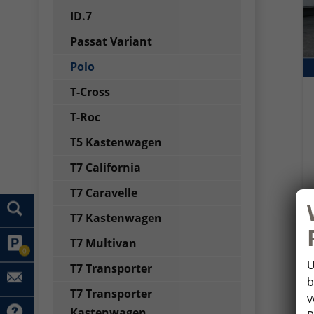
ID.7
Passat Variant
Polo
T-Cross
T-Roc
T5 Kastenwagen
T7 California
T7 Caravelle
T7 Kastenwagen
T7 Multivan
0
U
T7 Transporter
b
T7 Transporter
v
Kastenwagen