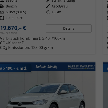
Fahrzeugnr.
359042
Getriebe
Schalt. 5-Gang
Kraftstoff
Benzin
Außenfarbe
Ascotgrau
Leistung
59 kW (80 PS)
Kilometerstand
10 km
10.06.2026
19.670,– €
Details
incl. 19% MwSt.
Verbrauch kombiniert:
5,40 l/100km
CO
-Klasse:
D
2
CO
-Emissionen:
123,00 g/km
2
ab 190,– € mtl.