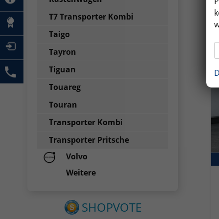
P
k
T7 Transporter Kombi
w
Taigo
Tayron
Tiguan
D
Touareg
Touran
Transporter Kombi
Transporter Pritsche
Volvo
Weitere