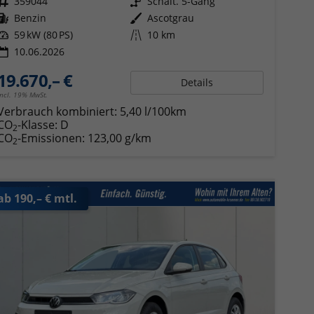
Fahrzeugnr.
359044
Getriebe
Schalt. 5-Gang
Kraftstoff
Benzin
Außenfarbe
Ascotgrau
Leistung
59 kW (80 PS)
Kilometerstand
10 km
10.06.2026
19.670,– €
Details
incl. 19% MwSt.
Verbrauch kombiniert:
5,40 l/100km
CO
-Klasse:
D
2
CO
-Emissionen:
123,00 g/km
2
ab 190,– € mtl.