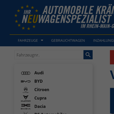
FAHRZEUGE
GEBRAUCHTWAGEN
INZAHLUN
Fahrzeugnr.
Audi
BYD
Citroen
Cupra
Dacia