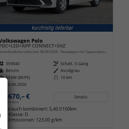
Volkswagen Polo
PDC+LED+APP CONNECT+SHZ
unverbindliche Lieferzeit:
06.09.2026
Neuwagen mit Tageszulassung
Fahrzeugnr.
359040
Getriebe
Schalt. 5-Gang
Kraftstoff
Benzin
Außenfarbe
Ascotgrau
Leistung
59 kW (80 PS)
Kilometerstand
10 km
10.06.2026
19.670,– €
Details
incl. 19% MwSt.
Verbrauch kombiniert:
5,40 l/100km
CO
-Klasse:
D
d
2
CO
-Emissionen:
123,00 g/km
2