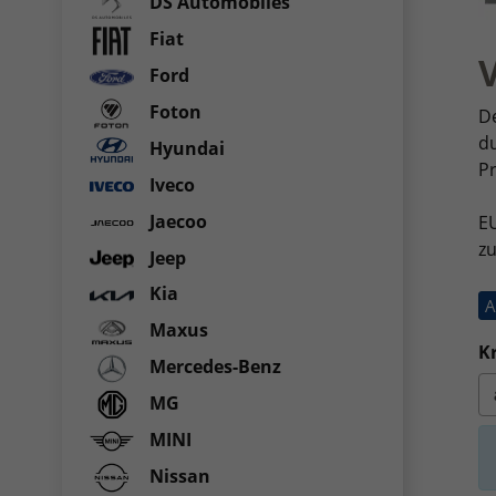
DS Automobiles
Fiat
Ford
Foton
De
d
Hyundai
Pr
Iveco
Jaecoo
EU
z
Jeep
Kia
A
Maxus
Kr
Mercedes-Benz
MG
MINI
Nissan