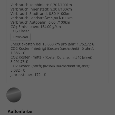
Verbrauch kombiniert:
6,70 l/100km
Verbrauch Innenstadt:
9,30 l/100km
Verbrauch Stadtrand:
6,80 l/100km
Verbrauch Landstraße:
5,80 l/100km
Verbrauch Autobahn:
6,60 l/100km
CO
-Emissionen:
154,00 g/km
2
CO
-Klasse:
E
2
Download
Energiekosten bei 15.000 km pro Jahr:
1.752,72 €
CO2 Kosten (niedrig)
:
(Kosten Durchschnitt 10 Jahre)
1.386,- €
CO2 Kosten (mittel)
:
(Kosten Durchschnitt 10 Jahre)
3.291,75 €
CO2 Kosten (hoch)
:
(Kosten Durchschnitt 10 Jahre)
5.082,- €
Jahressteuer:
172,- €
Außenfarbe