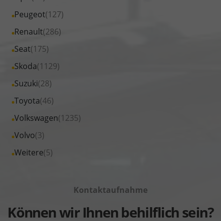
MINI
von
Fahrzeuge
Alle
Peugeot
(127)
anzeigen
Nissan
von
Fahrzeuge
Alle
Renault
(286)
anzeigen
Opel
von
Fahrzeuge
Alle
Seat
(175)
anzeigen
Peugeot
von
Fahrzeuge
Alle
Skoda
(1129)
anzeigen
Renault
von
Fahrzeuge
Alle
Suzuki
(28)
anzeigen
Seat
von
Fahrzeuge
Alle
Toyota
(46)
anzeigen
Skoda
von
Fahrzeuge
Alle
Volkswagen
(1235)
anzeigen
Suzuki
von
Fahrzeuge
Alle
Volvo
(3)
anzeigen
Toyota
von
Fahrzeuge
Alle
Weitere
(5)
anzeigen
Volkswagen
von
Fahrzeuge
anzeigen
Volvo
von
anzeigen
Kontaktaufnahme
Weitere
anzeigen
Können wir Ihnen behilflich sein?