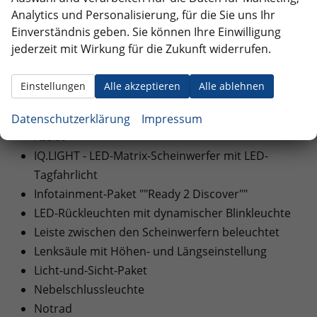
beheizbar, mit Beifahrerspiegelabsenkung
Analytics und Personalisierung, für die Sie uns Ihr
Dachhimmel schwarz
Einverständnis geben. Sie können Ihre Einwilligung
Digital Cockpit, mehrfarbig, verschiedene Info-
jederzeit mit Wirkung für die Zukunft widerrufen.
Profile wählbar
Fahrlichtschaltung automatisch, mit ""Coming
Einstellungen
Alle akzeptieren
Alle ablehnen
home""- und ""Leaving home""-Funktion
Dynamischer Fernlichtassistent ""Dynamic Light
Datenschutzerklärung
Impressum
Assist""
IQ.LIGHT - LED-Matrix-Scheinwerfer mit LED-
Tagfahrlicht
Infotainment-Paket ""Ready 2 Discover""
LED-Rückleuchten mit dynamischer Blinkleuchte
Leiste zwischen den Scheinwerfern beleuchtet
Lenksäule mit Höhen- und Längseinstellung
Licht-und-Sicht-Paket
Nebelschlussleuchte
Notrad