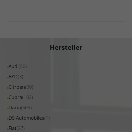
Hersteller
Alle
Audi
(50)
Fahrzeuge
Alle
BYD
(3)
von
Fahrzeuge
Alle
Citroen
(30)
Audi
von
Fahrzeuge
Alle
Cupra
(182)
anzeigen
BYD
von
Fahrzeuge
Alle
Dacia
(509)
anzeigen
Citroen
von
Fahrzeuge
Alle
DS Automobiles
(1)
anzeigen
Cupra
von
Fahrzeuge
Alle
Fiat
(27)
anzeigen
Dacia