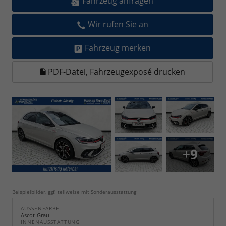
Fahrzeug anfragen
Wir rufen Sie an
Fahrzeug merken
PDF-Datei, Fahrzeugexposé drucken
+9
Beispielbilder, ggf. teilweise mit Sonderausstattung
AUSSENFARBE
Ascot-Grau
INNENAUSSTATTUNG