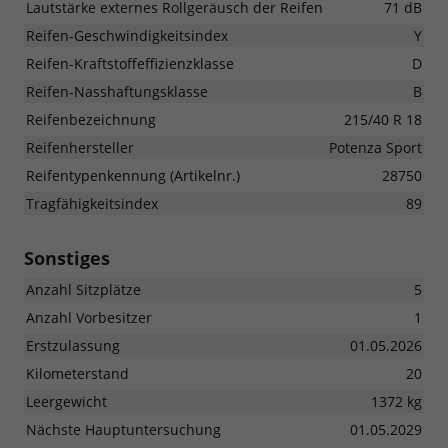
Lautstärke externes Rollgeräusch der Reifen
71 dB
Reifen-Geschwindigkeitsindex
Y
Reifen-Kraftstoffeffizienzklasse
D
Reifen-Nasshaftungsklasse
B
Reifenbezeichnung
215/40 R 18
Reifenhersteller
Potenza Sport
Reifentypenkennung (Artikelnr.)
28750
Tragfähigkeitsindex
89
Sonstiges
Anzahl Sitzplätze
5
Anzahl Vorbesitzer
1
Erstzulassung
01.05.2026
Kilometerstand
20
Leergewicht
1372 kg
Nächste Hauptuntersuchung
01.05.2029