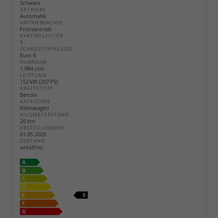
Schwarz
GETRIEBE
Automatik
ANTRIEBSACHSE
Frontantrieb
PARTIKELFILTER
1
SCHADSTOFFKLASSE
Euro 6
HUBRAUM
1.984 ccm
LEISTUNG
152 kW (207 PS)
KRAFTSTOFF
Benzin
KATEGORIE
Kleinwagen
KILOMETERSTAND
20 km
ERSTZULASSUNG
01.05.2026
ZUSTAND
unfallfrei