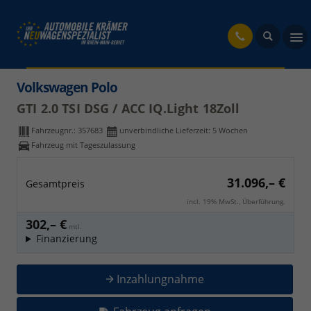
fahrzeug
Volkswagen Polo
GTI 2.0 TSI DSG / ACC IQ.Light 18Zoll
Fahrzeugnr.:
357683
unverbindliche Lieferzeit:
5 Wochen
Fahrzeug mit Tageszulassung
31.096,– €
Gesamtpreis
incl. 19% MwSt., Überführung.
302,– €
mtl.
Finanzierung
Inzahlungnahme