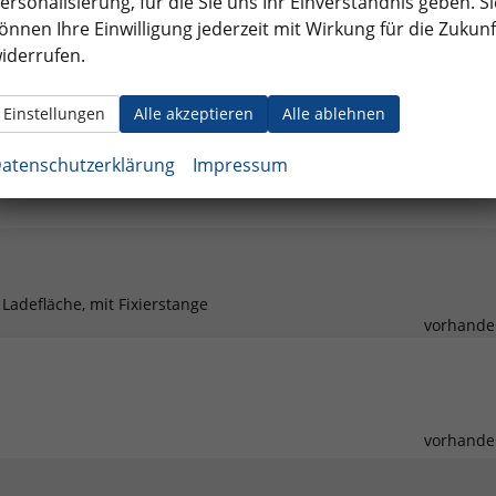
ersonalisierung, für die Sie uns Ihr Einverständnis geben. Si
07.01.20
önnen Ihre Einwilligung jederzeit mit Wirkung für die Zukunf
07.01.20
iderrufen.
1
Einstellungen
Alle akzeptieren
Alle ablehnen
atenschutzerklärung
Impressum
adefläche, mit Fixierstange
vorhande
vorhande