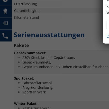
P
Erstzulassung
k
Garantiebeginn
w
Kilometerstand
Serienausstattungen
D
Pakete
Gepäckraumpaket:
230V Steckdose im Gepäckraum,
Gepäckraumnetz,
Gepäckraumboden in 2 Höhen einstellbar, für ebene L
Sportpaket:
Fahrprofilauswahl,
Progressivlenkung,
Sportfahrwerk
Winter-Paket:
Sitzheizung vorn,