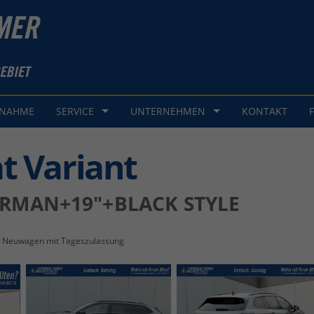
GNAHME
SERVICE
UNTERNEHMEN
KONTAKT
t Variant
RMAN+19"+BLACK STYLE
Neuwagen mit Tageszulassung