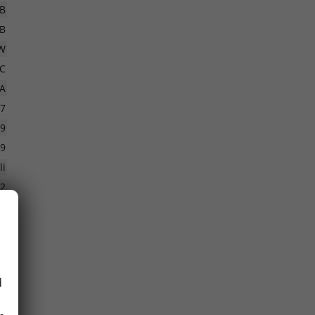
B
dB
W
C
A
P7
19
19
li
2
6
5
d
1
6T