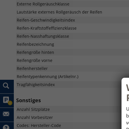
Externe Rollgeräuschklasse
Lautstärke externes Rollgeräusch der Reifen
Reifen-Geschwindigkeitsindex
Reifen-Kraftstoffeffizienzklasse
Reifen-Nasshaftungsklasse
Reifenbezeichnung
Reifengröße hinten
Reifengröße vorne
Reifenhersteller
Reifentypenkennung (Artikelnr.)
Tragfähigkeitsindex
Sonstiges
0
U
Anzahl Sitzplätze
b
Anzahl Vorbesitzer
v
Codes: Hersteller-Code