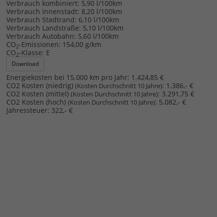
Verbrauch kombiniert:
5,90 l/100km
Verbrauch Innenstadt:
8,20 l/100km
Verbrauch Stadtrand:
6,10 l/100km
Verbrauch Landstraße:
5,10 l/100km
Verbrauch Autobahn:
5,60 l/100km
CO
-Emissionen:
154,00 g/km
2
CO
-Klasse:
E
2
Download
Energiekosten bei 15.000 km pro Jahr:
1.424,85 €
CO2 Kosten (niedrig)
:
1.386,- €
(Kosten Durchschnitt 10 Jahre)
CO2 Kosten (mittel)
:
3.291,75 €
(Kosten Durchschnitt 10 Jahre)
CO2 Kosten (hoch)
:
5.082,- €
(Kosten Durchschnitt 10 Jahre)
Jahressteuer:
322,- €