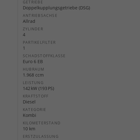
GETRIEBE
Doppelkupplungsgetriebe (DSG)
ANTRIEBSACHSE
Allrad
ZYLINDER
4
PARTIKELFILTER
1
SCHADSTOFFKLASSE
Euro 6 EB
HUBRAUM
1.968 ccm
LEISTUNG
142 kW (193 PS)
KRAFTSTOFF
Diesel
KATEGORIE
Kombi
KILOMETERSTAND
10 km
ERSTZULASSUNG