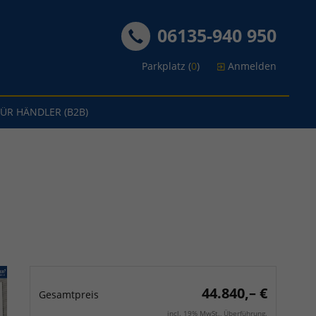
06135-940 950
Parkplatz (
0
)
Anmelden
FÜR HÄNDLER (B2B)
44.840,– €
Gesamtpreis
incl. 19% MwSt., Überführung.