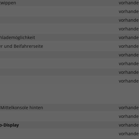
ltwippen
vorhande
vorhande
vorhande
vorhande
hlademöglichkeit
vorhande
r und Beifahrerseite
vorhande
vorhande
vorhande
vorhande
vorhande
Mittelkonsole hinten
vorhande
vorhande
p-Display
vorhande
vorhande