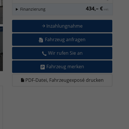
434,– €
Finanzierung
mtl.
Inzahlungnahme
Fahrzeug anfragen
Wir rufen Sie an
Fahrzeug merken
PDF-Datei, Fahrzeugexposé drucken