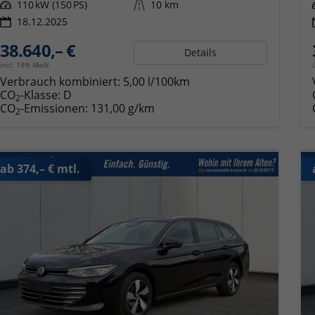
Leistung
110 kW (150 PS)
Kilometerstand
10 km
18.12.2025
38.640,– €
Details
incl. 19% MwSt.
Verbrauch kombiniert:
5,00 l/100km
CO
-Klasse:
D
2
CO
-Emissionen:
131,00 g/km
2
ab 374,– € mtl.