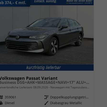
ab 374,– € mtl.
Volkswagen Passat Variant
Business DSG+AHK+MASSAGE+NAVI+17" ALU+ACC+KAMERA+LED
unverbindliche Lieferzeit:
08.09.2026
Neuwagen mit Tageszulassung
Fahrzeugnr.
359061
Getriebe
Doppelkupplungsgetriebe (DSG)
Kraftstoff
Diesel
Außenfarbe
Diabasgrau Metallic