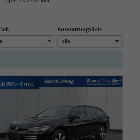
 Top Preis bestellbar.
rieb
Ausstattungslinie
ab 357,– € mtl.