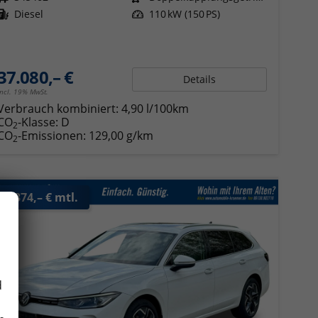
Kraftstoff
Diesel
Leistung
110 kW (150 PS)
37.080,– €
Details
incl. 19% MwSt.
Verbrauch kombiniert:
4,90 l/100km
CO
-Klasse:
D
2
CO
-Emissionen:
129,00 g/km
2
ab 374,– € mtl.
d