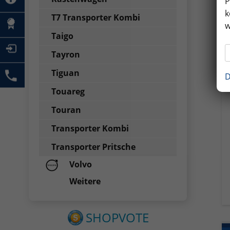
P
k
T7 Transporter Kombi
w
Taigo
Tayron
Tiguan
D
Touareg
Touran
Transporter Kombi
Transporter Pritsche
Volvo
Weitere