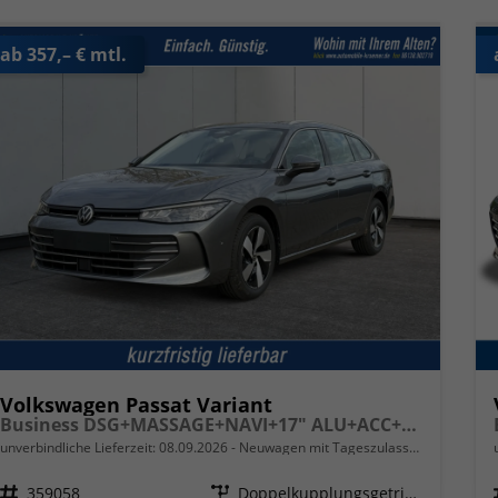
ab 357,– € mtl.
Volkswagen Passat Variant
Business DSG+MASSAGE+NAVI+17" ALU+ACC+KAMERA+LED
unverbindliche Lieferzeit:
08.09.2026
Neuwagen mit Tageszulassung
Fahrzeugnr.
359058
Getriebe
Doppelkupplungsgetriebe (DSG)