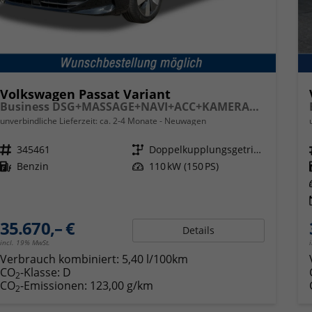
Volkswagen Passat Variant
Business DSG+MASSAGE+NAVI+ACC+KAMERA+LED
unverbindliche Lieferzeit: ca. 2-4 Monate
Neuwagen
Fahrzeugnr.
345461
Getriebe
Doppelkupplungsgetriebe (DSG)
Kraftstoff
Benzin
Leistung
110 kW (150 PS)
35.670,– €
Details
incl. 19% MwSt.
Verbrauch kombiniert:
5,40 l/100km
CO
-Klasse:
D
2
CO
-Emissionen:
123,00 g/km
2