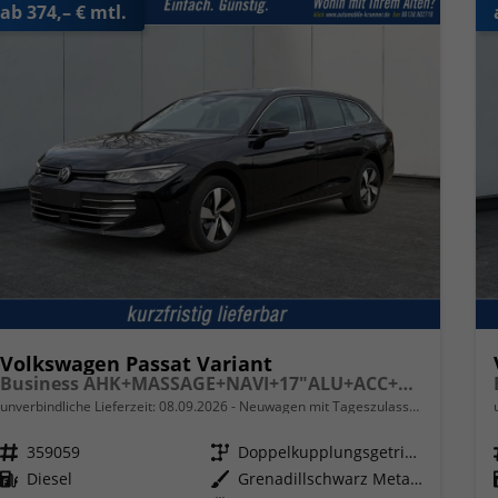
ab 374,– € mtl.
Volkswagen Passat Variant
Business AHK+MASSAGE+NAVI+17"ALU+ACC+KAMERA+LED
unverbindliche Lieferzeit:
08.09.2026
Neuwagen mit Tageszulassung
Fahrzeugnr.
359059
Getriebe
Doppelkupplungsgetriebe (DSG)
Kraftstoff
Diesel
Außenfarbe
Grenadillschwarz Metallic