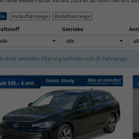
s neue Modell Passat Variant 2025 ist ab sofort bei uns zum
lle
Vorlauffahrzeuge
Bestellfahrzeuge
aftstoff
Getriebe
Ant
In Ihrer aktuellen Filterung befinden sich
45
Fahrzeuge:
ab 345,– € mtl.