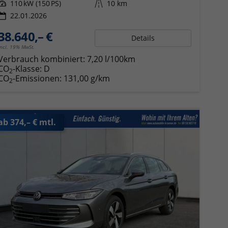
Leistung
110 kW (150 PS)
Kilometerstand
10 km
22.01.2026
38.640,– €
Details
incl. 19% MwSt.
Verbrauch kombiniert:
7,20 l/100km
CO
-Klasse:
D
2
CO
-Emissionen:
131,00 g/km
2
ab 374,– € mtl.