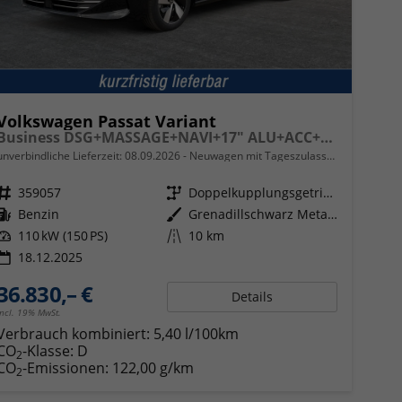
Volkswagen Passat Variant
Business DSG+MASSAGE+NAVI+17" ALU+ACC+KAMERA+LED
unverbindliche Lieferzeit:
08.09.2026
Neuwagen mit Tageszulassung
Fahrzeugnr.
359057
Getriebe
Doppelkupplungsgetriebe (DSG)
Kraftstoff
Benzin
Außenfarbe
Grenadillschwarz Metallic
Leistung
110 kW (150 PS)
Kilometerstand
10 km
18.12.2025
36.830,– €
Details
incl. 19% MwSt.
Verbrauch kombiniert:
5,40 l/100km
CO
-Klasse:
D
2
CO
-Emissionen:
122,00 g/km
2