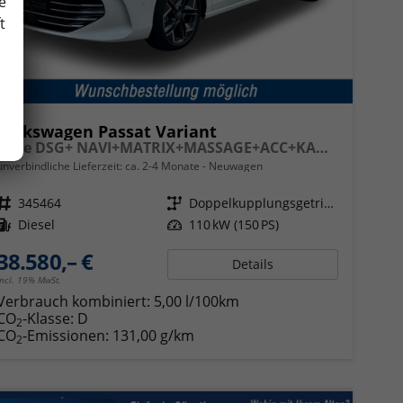
e
t
Volkswagen Passat Variant
Style DSG+ NAVI+MATRIX+MASSAGE+ACC+KAMERA
unverbindliche Lieferzeit: ca. 2-4 Monate
Neuwagen
Fahrzeugnr.
345464
Getriebe
Doppelkupplungsgetriebe (DSG)
Kraftstoff
Diesel
Leistung
110 kW (150 PS)
38.580,– €
Details
incl. 19% MwSt.
Verbrauch kombiniert:
5,00 l/100km
CO
-Klasse:
D
2
CO
-Emissionen:
131,00 g/km
2