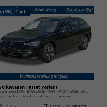
ab 359,– € mtl.
Volkswagen Passat Variant
Business DSG+MASSAGE+NAVI+ACC+KAMERA+LED
unverbindliche Lieferzeit: ca. 2-4 Monate
Neuwagen
Fahrzeugnr.
345462
Getriebe
Doppelkupplungsgetriebe (DSG)