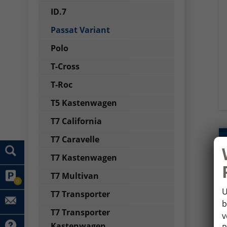
ID.7
Passat Variant
Polo
T-Cross
T-Roc
T5 Kastenwagen
T7 California
T7 Caravelle
T7 Kastenwagen
T7 Multivan
0
U
T7 Transporter
b
T7 Transporter
v
Kastenwagen