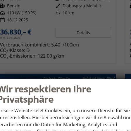
Kraftstoff
Benzin
Außenfarbe
Diabasgrau Metallic
Leistung
110 kW (150 PS)
Kilometerstand
10 km
18.12.2025
36.830,– €
Details
incl. 19% MwSt.
Verbrauch kombiniert:
5,40 l/100km
CO
-Klasse:
D
2
CO
-Emissionen:
122,00 g/km
2
ab 361,– € mtl.
Wir respektieren Ihre
Privatsphäre
nsere Website setzt Cookies ein, um unsere Dienste für Sie
ereitzustellen. Hierbei berücksichtigen wir Ihre Auswahl un
erarbeiten nur die Daten für Marketing, Analytics und