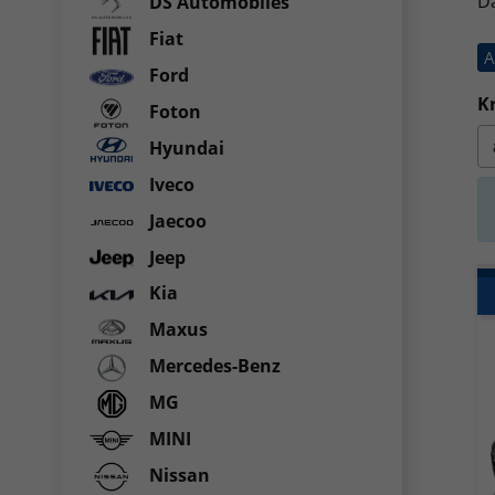
Da
DS Automobiles
Fiat
A
Ford
Kr
Foton
Hyundai
Iveco
Jaecoo
Jeep
Kia
Maxus
Mercedes-Benz
MG
MINI
Nissan