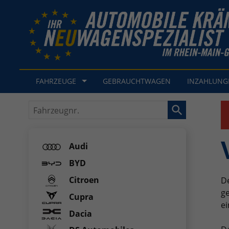
FAHRZEUGE
GEBRAUCHTWAGEN
INZAHLUN
Fahrzeugnr.
Audi
BYD
Citroen
De
ge
Cupra
ei
Dacia