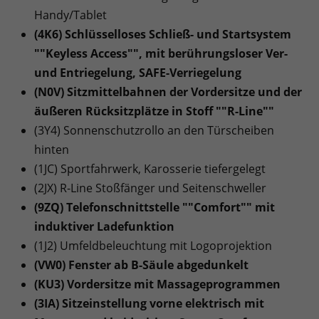
Handy/Tablet
(4K6) Schlüsselloses Schließ- und Startsystem
""Keyless Access"", mit berührungsloser Ver-
und Entriegelung, SAFE-Verriegelung
(N0V) Sitzmittelbahnen der Vordersitze und der
äußeren Rücksitzplätze in Stoff ""R-Line""
(3Y4) Sonnenschutzrollo an den Türscheiben
hinten
(1JC) Sportfahrwerk, Karosserie tiefergelegt
(2JX) R-Line Stoßfänger und Seitenschweller
(9ZQ) Telefonschnittstelle ""Comfort"" mit
induktiver Ladefunktion
(1J2) Umfeldbeleuchtung mit Logoprojektion
(VW0) Fenster ab B-Säule abgedunkelt
(KU3) Vordersitze mit Massageprogrammen
(3IA) Sitzeinstellung vorne elektrisch mit