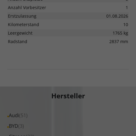
Anzahl Vorbesitzer
1
Erstzulassung
01.08.2026
Kilometerstand
10
Leergewicht
1765 kg
Radstand
2837 mm
Hersteller
Alle
Audi
(51)
Fahrzeuge
Alle
BYD
(3)
von
Fahrzeuge