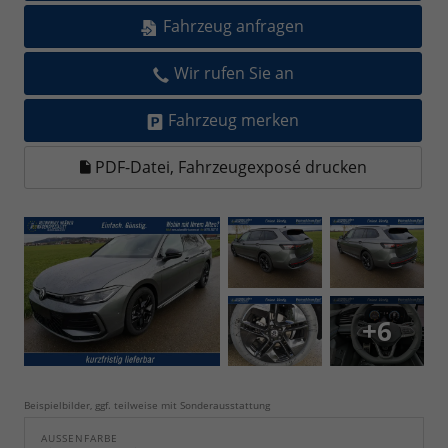
Fahrzeug anfragen
Wir rufen Sie an
Fahrzeug merken
PDF-Datei, Fahrzeugexposé drucken
+6
Beispielbilder, ggf. teilweise mit Sonderausstattung
AUSSENFARBE