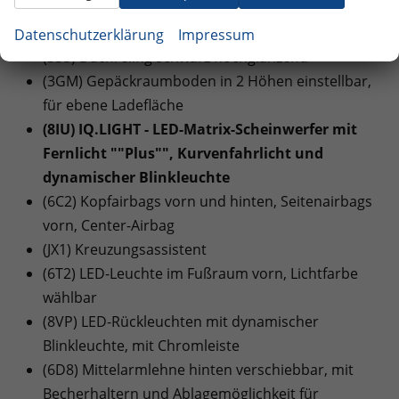
Beifahrerspiegelabsenkung
(6FJ) Außenspiegelgehäuse in Schwarz lackiert
Datenschutzerklärung
Impressum
(3S5) Dachreling schwarz hochglänzend
(3GM) Gepäckraumboden in 2 Höhen einstellbar,
für ebene Ladefläche
(8IU) IQ.LIGHT - LED-Matrix-Scheinwerfer mit
Fernlicht ""Plus"", Kurvenfahrlicht und
dynamischer Blinkleuchte
(6C2) Kopfairbags vorn und hinten, Seitenairbags
vorn, Center-Airbag
(JX1) Kreuzungsassistent
(6T2) LED-Leuchte im Fußraum vorn, Lichtfarbe
wählbar
(8VP) LED-Rückleuchten mit dynamischer
Blinkleuchte, mit Chromleiste
(6D8) Mittelarmlehne hinten verschiebbar, mit
Becherhaltern und Ablagemöglichkeit für