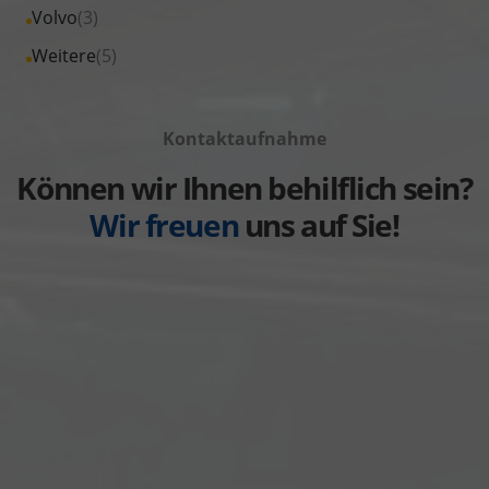
Fahrzeuge
Alle
Volvo
(3)
anzeigen
Toyota
von
Fahrzeuge
Alle
Weitere
(5)
anzeigen
Volkswagen
von
Fahrzeuge
anzeigen
Volvo
von
anzeigen
Kontaktaufnahme
Weitere
anzeigen
Können wir Ihnen behilflich sein?
Wir freuen
uns auf Sie!