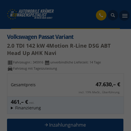
fahrzeug
Volkswagen Passat Variant
2.0 TDI 142 kW 4Motion R-Line DSG ABT
Head Up AHK Navi
Fahrzeugnr.:
345916
unverbindliche Lieferzeit:
14 Tage
Fahrzeug mit Tageszulassung
47.630,– €
Gesamtpreis
incl. 19% MwSt., Überführung.
461,– €
mtl.
Finanzierung
Inzahlungnahme