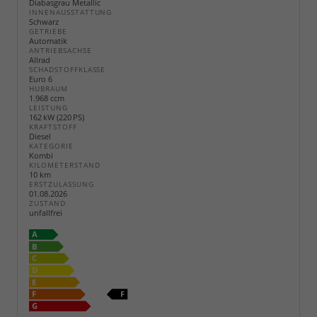
Diabasgrau Metallic
INNENAUSSTATTUNG
Schwarz
GETRIEBE
Automatik
ANTRIEBSACHSE
Allrad
SCHADSTOFFKLASSE
Euro 6
HUBRAUM
1.968 ccm
LEISTUNG
162 kW (220 PS)
KRAFTSTOFF
Diesel
KATEGORIE
Kombi
KILOMETERSTAND
10 km
ERSTZULASSUNG
01.08.2026
ZUSTAND
unfallfrei