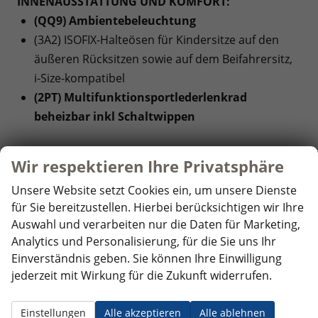
INNENAUSSTATTUNG UND KOMFORT:
(QQ9) Ambientebeleuchtung
(3A2) ISOFIX-Halteösen für Kindersitze auf den
äußeren Rücksitzen sowie auf dem Beifahrersitz,
i-Size-kompatibel
(2PT) Multifunktionsportlederlenkrad
beheizbar inkl Schaltwippen
EXTRAS:
Wir respektieren Ihre Privatsphäre
(V98) 4 Leichtmetallräder ""York"" 8 J x 18 in
Unsere Website setzt Cookies ein, um unsere Dienste
Schwarz, Volkswagen R
für Sie bereitzustellen. Hierbei berücksichtigen wir Ihre
(8WM) Abbiege- und Schlechtwetterlicht
Auswahl und verarbeiten nur die Daten für Marketing,
(J86) Reifen 235/45 R 18
Analytics und Personalisierung, für die Sie uns Ihr
(WAG) Anhängevorrichtung inkl.
Einverständnis geben. Sie können Ihre Einwilligung
Anhängerrangierassistent ""Trailer Assist""
jederzeit mit Wirkung für die Zukunft widerrufen.
(6XW) Außenspiegel elektrisch anklapp- und
beheizbar, auf Fahrerseite abblendend,
Einstellungen
Alle akzeptieren
Alle ablehnen