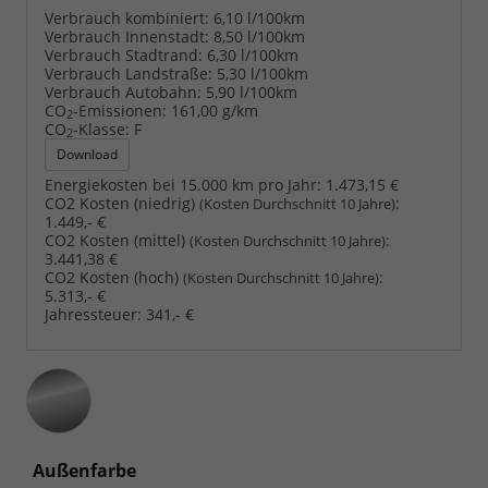
Verbrauch kombiniert:
6,10 l/100km
Verbrauch Innenstadt:
8,50 l/100km
Verbrauch Stadtrand:
6,30 l/100km
Verbrauch Landstraße:
5,30 l/100km
Verbrauch Autobahn:
5,90 l/100km
CO
-Emissionen:
161,00 g/km
2
CO
-Klasse:
F
2
Download
Energiekosten bei 15.000 km pro Jahr:
1.473,15 €
CO2 Kosten (niedrig)
:
(Kosten Durchschnitt 10 Jahre)
1.449,- €
CO2 Kosten (mittel)
:
(Kosten Durchschnitt 10 Jahre)
3.441,38 €
CO2 Kosten (hoch)
:
(Kosten Durchschnitt 10 Jahre)
5.313,- €
Jahressteuer:
341,- €
Außenfarbe