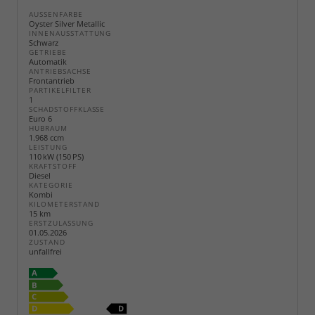
AUSSENFARBE
Oyster Silver Metallic
INNENAUSSTATTUNG
Schwarz
GETRIEBE
Automatik
ANTRIEBSACHSE
Frontantrieb
PARTIKELFILTER
1
SCHADSTOFFKLASSE
Euro 6
HUBRAUM
1.968 ccm
LEISTUNG
110 kW (150 PS)
KRAFTSTOFF
Diesel
KATEGORIE
Kombi
KILOMETERSTAND
15 km
ERSTZULASSUNG
01.05.2026
ZUSTAND
unfallfrei