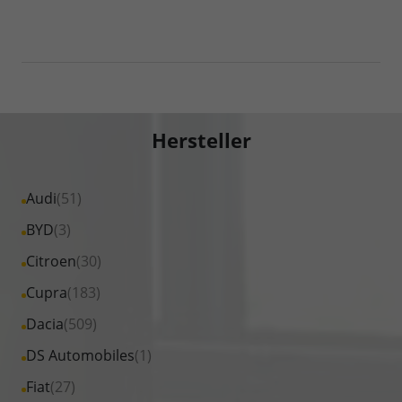
Hersteller
Alle
Audi
(51)
Fahrzeuge
Alle
BYD
(3)
von
Fahrzeuge
Alle
Citroen
(30)
Audi
von
Fahrzeuge
Alle
Cupra
(183)
anzeigen
BYD
von
Fahrzeuge
Alle
Dacia
(509)
anzeigen
Citroen
von
Fahrzeuge
Alle
DS Automobiles
(1)
anzeigen
Cupra
von
Fahrzeuge
Alle
Fiat
(27)
anzeigen
Dacia