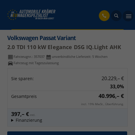
fahrzeug
Volkswagen Passat Variant
2.0 TDI 110 kW Elegance DSG IQ.Light AHK
Fahrzeugnr.:
357037
unverbindliche Lieferzeit:
5 Wochen
Fahrzeug mit Tageszulassung
20.229,– €
Sie sparen:
33,0%
40.996,– €
Gesamtpreis
incl. 19% MwSt., Überführung.
397,– €
mtl.
Finanzierung