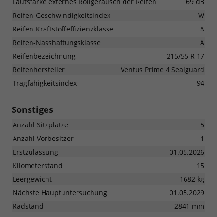
Lautstärke externes Rollgeräusch der Reifen
69 dB
Reifen-Geschwindigkeitsindex
W
Reifen-Kraftstoffeffizienzklasse
A
Reifen-Nasshaftungsklasse
A
Reifenbezeichnung
215/55 R 17
Reifenhersteller
Ventus Prime 4 Sealguard
Tragfähigkeitsindex
94
Sonstiges
Anzahl Sitzplätze
5
Anzahl Vorbesitzer
1
Erstzulassung
01.05.2026
Kilometerstand
15
Leergewicht
1682 kg
Nächste Hauptuntersuchung
01.05.2029
Radstand
2841 mm