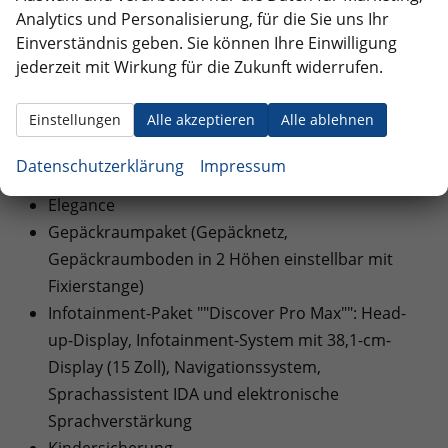
Aufmerksamkeits- und Müdigkeitswarnung
Analytics und Personalisierung, für die Sie uns Ihr
Einverständnis geben. Sie können Ihre Einwilligung
Außenspiegelgehäuse in Wagenfarbe
jederzeit mit Wirkung für die Zukunft widerrufen.
Heckklappe mit elektrischer Öffnung und
Schließung
Einstellungen
Alle akzeptieren
Alle ablehnen
Dachreling
Anhängevorrichtung anklappbar, mit elektrischer
Datenschutzerklärung
Impressum
Entriegelung
Elegance
Gepäckraumpaket (Gepäcknetz,
Gepäckraumboden in 2 Höhen einstellbar mit
Fixierstange)
Infotainment-Paket ""Discover Pro Max"": Head-
up-Display, Infotainment-System mit 38,1-cm-
Display (15 Zoll), Navigationssystem,
Sprachassistent IDA und elektronische
Sprachverstärkung
Kindersicherung