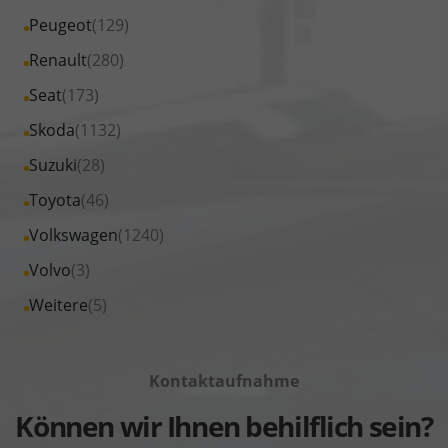
MINI
von
Fahrzeuge
Alle
Peugeot
(129)
anzeigen
Nissan
von
Fahrzeuge
Alle
Renault
(280)
anzeigen
Opel
von
Fahrzeuge
Alle
Seat
(173)
anzeigen
Peugeot
von
Fahrzeuge
Alle
Skoda
(1132)
anzeigen
Renault
von
Fahrzeuge
Alle
Suzuki
(28)
anzeigen
Seat
von
Fahrzeuge
Alle
Toyota
(46)
anzeigen
Skoda
von
Fahrzeuge
Alle
Volkswagen
(1240)
anzeigen
Suzuki
von
Fahrzeuge
Alle
Volvo
(3)
anzeigen
Toyota
von
Fahrzeuge
Alle
Weitere
(5)
anzeigen
Volkswagen
von
Fahrzeuge
anzeigen
Volvo
von
anzeigen
Kontaktaufnahme
Weitere
anzeigen
Können wir Ihnen behilflich sein?