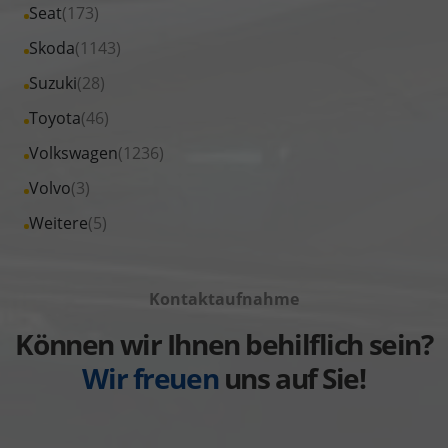
Fahrzeuge
Alle
Seat
(173)
anzeigen
Peugeot
von
Fahrzeuge
Alle
Skoda
(1143)
anzeigen
Renault
von
Fahrzeuge
Alle
Suzuki
(28)
anzeigen
Seat
von
Fahrzeuge
Alle
Toyota
(46)
anzeigen
Skoda
von
Fahrzeuge
Alle
Volkswagen
(1236)
anzeigen
Suzuki
von
Fahrzeuge
Alle
Volvo
(3)
anzeigen
Toyota
von
Fahrzeuge
Alle
Weitere
(5)
anzeigen
Volkswagen
von
Fahrzeuge
anzeigen
Volvo
von
anzeigen
Kontaktaufnahme
Weitere
anzeigen
Können wir Ihnen behilflich sein?
Wir freuen
uns auf Sie!