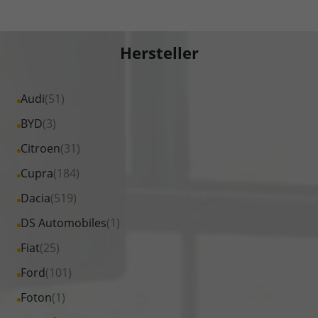
Hersteller
Alle
Audi
(51)
Fahrzeuge
Alle
BYD
(3)
von
Fahrzeuge
Alle
Citroen
(31)
Audi
von
Fahrzeuge
Alle
Cupra
(184)
anzeigen
BYD
von
Fahrzeuge
Alle
Dacia
(519)
anzeigen
Citroen
von
Fahrzeuge
Alle
DS Automobiles
(1)
anzeigen
Cupra
von
Fahrzeuge
Alle
Fiat
(25)
anzeigen
Dacia
von
Fahrzeuge
Alle
Ford
(101)
anzeigen
DS
von
Fahrzeuge
Alle
Foton
(1)
Automobiles
Fiat
von
Fahrzeuge