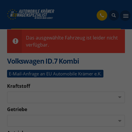
fahrzeug
Das ausgewählte Fahrzeug ist leider nicht
verfügbar.
Volkswagen ID.7 Kombi
E-Mail-Anfrage an EU Automobile Krämer e.K.
Kraftstoff
Getriebe