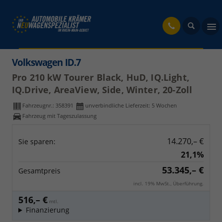
fahrzeug
Volkswagen ID.7
Pro 210 kW Tourer Black, HuD, IQ.Light,
IQ.Drive, AreaView, Side, Winter, 20-Zoll
Fahrzeugnr.:
358391
unverbindliche Lieferzeit:
5 Wochen
Fahrzeug mit Tageszulassung
14.270,– €
Sie sparen:
21,1%
53.345,– €
Gesamtpreis
incl. 19% MwSt., Überführung.
516,– €
mtl.
Finanzierung