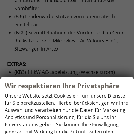
Climatronic"" mit Bedienteil hinten und Aktiv-
Kombifilter
(8I6) Lendenwirbelstützen vorn pneumatisch
einstellbar
(N0U) Sitzmittelbahnen der Vorder- und äußeren
Rücksitzplätze in Mikrovlies ""ArtVelours Eco"",
Sitzwangen in Artex
EXTRAS:
(KB3) 11 kW AC-Ladeleistung (Wechselstrom)
(4G3) Abbiegebremsfunktion und
Wir respektieren Ihre Privatsphäre
Ausweichunterstützung
Unsere Website setzt Cookies ein, um unsere Dienste
(H33) Airstop®-Reifen 235/45 R 20 vorn, 255/40 R
für Sie bereitzustellen. Hierbei berücksichtigen wir Ihre
20 hinten
Auswahl und verarbeiten nur die Daten für Marketing,
(PD1) Assistenzpaket ""IQ.DRIVE""
Analytics und Personalisierung, für die Sie uns Ihr
(KS3) Augmented-Reality-Head-up-Display
Einverständnis geben. Sie können Ihre Einwilligung
(J0U) Batterie 280A (46Ah)
jederzeit mit Wirkung für die Zukunft widerrufen.