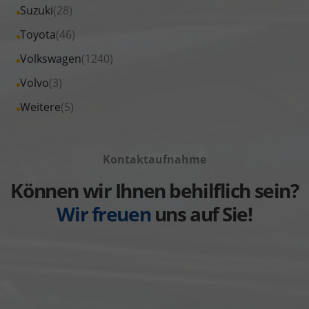
Fahrzeuge
Alle
Suzuki
(28)
anzeigen
Seat
von
Fahrzeuge
Alle
Toyota
(46)
anzeigen
Skoda
von
Fahrzeuge
Alle
Volkswagen
(1240)
anzeigen
Suzuki
von
Fahrzeuge
Alle
Volvo
(3)
anzeigen
Toyota
von
Fahrzeuge
Alle
Weitere
(5)
anzeigen
Volkswagen
von
Fahrzeuge
anzeigen
Volvo
von
anzeigen
Kontaktaufnahme
Weitere
anzeigen
Können wir Ihnen behilflich sein?
Wir freuen
uns auf Sie!