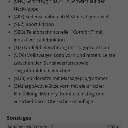
(0NC) Schriftzug ""ID.7"" in Schwarz auf der
Heckklappe
(4KF) Seitenscheiben ab B-Säule abgedunkelt
(SB7) Sport Edition
(9ZQ) Telefonschnittstelle ""Comfort"" mit
induktiver Ladefunktion
(1J2) Umfeldbeleuchtung mit Logoprojektion
(UD8) Volkswagen Logo vorn und hinten, Leiste
zwischen den Scheinwerfern sowie
Türgriffmulden beleuchtet
(KU3) Vordersitze mit Massageprogrammen
(3IA) ergoActive-Sitze vorn mit elektrischer
Einstellung, Memory, Komforteinstieg und
verschiebbarer Oberschenkelauflage
Sonstiges
Anhängelast (gebremst)
1000 kg