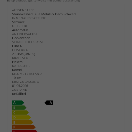
Beispielbilder, ggf. teilweise mit Sonderausstattung
AUSSENFARBE
Stonewashed Blue Metallic/ Dach Schwarz
INNENAUSSTATTUNG
Schwarz
GETRIEBE
Automatik
ANTRIEBSACHSE
Heckantrieb
SCHADSTOFFKLASSE
Euro 6
LEISTUNG
210 kW (286 PS)
KRAFTSTOFF
Elektro
KATEGORIE
Kombi
KILOMETERSTAND
10 km
ERSTZULASSUNG
01.05.2026
ZUSTAND
unfallfrei