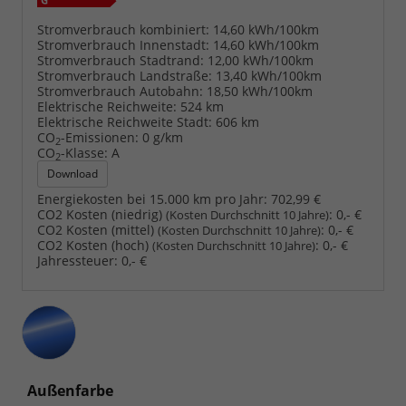
Stromverbrauch kombiniert:
14,60 kWh/100km
Stromverbrauch Innenstadt:
14,60 kWh/100km
Stromverbrauch Stadtrand:
12,00 kWh/100km
Stromverbrauch Landstraße:
13,40 kWh/100km
Stromverbrauch Autobahn:
18,50 kWh/100km
Elektrische Reichweite:
524 km
Elektrische Reichweite Stadt:
606 km
CO
-Emissionen:
0 g/km
2
CO
-Klasse:
A
2
Download
Energiekosten bei 15.000 km pro Jahr:
702,99 €
CO2 Kosten (niedrig)
:
0,- €
(Kosten Durchschnitt 10 Jahre)
CO2 Kosten (mittel)
:
0,- €
(Kosten Durchschnitt 10 Jahre)
CO2 Kosten (hoch)
:
0,- €
(Kosten Durchschnitt 10 Jahre)
Jahressteuer:
0,- €
Außenfarbe