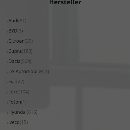
Hersteller
Alle
Audi
(51)
Fahrzeuge
Alle
BYD
(3)
von
Fahrzeuge
Alle
Citroen
(30)
Audi
von
Fahrzeuge
Alle
Cupra
(183)
anzeigen
BYD
von
Fahrzeuge
Alle
Dacia
(509)
anzeigen
Citroen
von
Fahrzeuge
Alle
DS Automobiles
(1)
anzeigen
Cupra
von
Fahrzeuge
Alle
Fiat
(27)
anzeigen
Dacia
von
Fahrzeuge
Alle
Ford
(104)
anzeigen
DS
von
Fahrzeuge
Alle
Foton
(1)
Automobiles
Fiat
von
Fahrzeuge
anzeigen
Alle
Hyundai
(816)
anzeigen
Ford
von
Fahrzeuge
Alle
Iveco
(15)
anzeigen
Foton
von