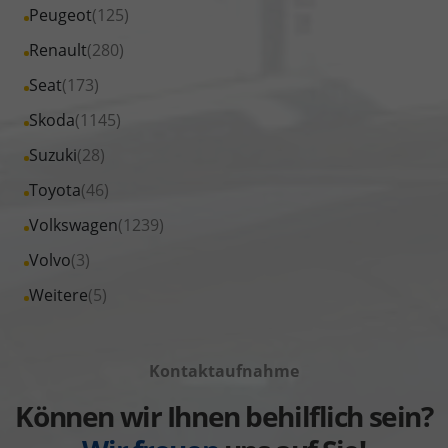
Fahrzeuge
Alle
Peugeot
(125)
anzeigen
Nissan
von
Fahrzeuge
Alle
Renault
(280)
anzeigen
Opel
von
Fahrzeuge
Alle
Seat
(173)
anzeigen
Peugeot
von
Fahrzeuge
Alle
Skoda
(1145)
anzeigen
Renault
von
Fahrzeuge
Alle
Suzuki
(28)
anzeigen
Seat
von
Fahrzeuge
Alle
Toyota
(46)
anzeigen
Skoda
von
Fahrzeuge
Alle
Volkswagen
(1239)
anzeigen
Suzuki
von
Fahrzeuge
Alle
Volvo
(3)
anzeigen
Toyota
von
Fahrzeuge
Alle
Weitere
(5)
anzeigen
Volkswagen
von
Fahrzeuge
anzeigen
Volvo
von
anzeigen
Kontaktaufnahme
Weitere
anzeigen
Können wir Ihnen behilflich sein?