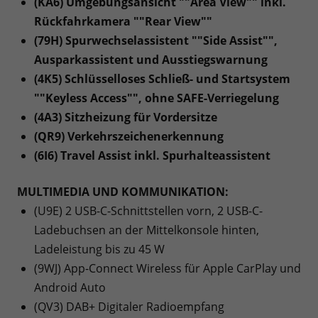
(KA6) Umgebungsansicht ""Area View"" inkl.
Rückfahrkamera ""Rear View""
(79H) Spurwechselassistent ""Side Assist"",
Ausparkassistent und Ausstiegswarnung
(4K5) Schlüsselloses Schließ- und Startsystem
""Keyless Access"", ohne SAFE-Verriegelung
(4A3) Sitzheizung für Vordersitze
(QR9) Verkehrszeichenerkennung
(6I6) Travel Assist inkl. Spurhalteassistent
MULTIMEDIA UND KOMMUNIKATION:
(U9E) 2 USB-C-Schnittstellen vorn, 2 USB-C-
Ladebuchsen an der Mittelkonsole hinten,
Ladeleistung bis zu 45 W
(9WJ) App-Connect Wireless für Apple CarPlay und
Android Auto
(QV3) DAB+ Digitaler Radioempfang