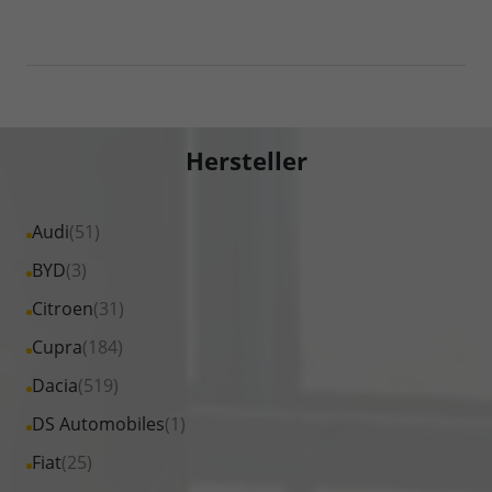
Hersteller
Alle
Audi
(51)
Fahrzeuge
Alle
BYD
(3)
von
Fahrzeuge
Alle
Citroen
(31)
Audi
von
Fahrzeuge
Alle
Cupra
(184)
anzeigen
BYD
von
Fahrzeuge
Alle
Dacia
(519)
anzeigen
Citroen
von
Fahrzeuge
Alle
DS Automobiles
(1)
anzeigen
Cupra
von
Fahrzeuge
Alle
Fiat
(25)
anzeigen
Dacia
von
Fahrzeuge