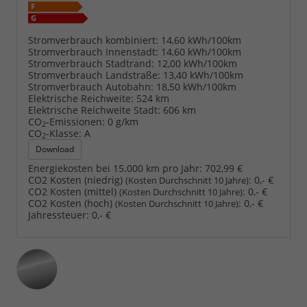
Stromverbrauch kombiniert:
14,60 kWh/100km
Stromverbrauch Innenstadt:
14,60 kWh/100km
Stromverbrauch Stadtrand:
12,00 kWh/100km
Stromverbrauch Landstraße:
13,40 kWh/100km
Stromverbrauch Autobahn:
18,50 kWh/100km
Elektrische Reichweite:
524 km
Elektrische Reichweite Stadt:
606 km
CO
-Emissionen:
0 g/km
2
CO
-Klasse:
A
2
Download
Energiekosten bei 15.000 km pro Jahr:
702,99 €
CO2 Kosten (niedrig)
:
0,- €
(Kosten Durchschnitt 10 Jahre)
CO2 Kosten (mittel)
:
0,- €
(Kosten Durchschnitt 10 Jahre)
CO2 Kosten (hoch)
:
0,- €
(Kosten Durchschnitt 10 Jahre)
Jahressteuer:
0,- €