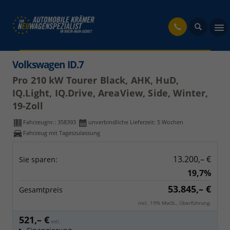
fahrzeug
Volkswagen ID.7
Pro 210 kW Tourer Black, AHK, HuD,
IQ.Light, IQ.Drive, AreaView, Side, Winter,
19-Zoll
Fahrzeugnr.:
358393
unverbindliche Lieferzeit:
5 Wochen
Fahrzeug mit Tageszulassung
13.200,– €
Sie sparen:
19,7%
53.845,– €
Gesamtpreis
incl. 19% MwSt., Überführung.
521,– €
mtl.