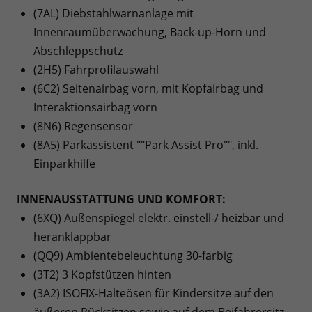
(7AL) Diebstahlwarnanlage mit
Innenraumüberwachung, Back-up-Horn und
Abschleppschutz
(2H5) Fahrprofilauswahl
(6C2) Seitenairbag vorn, mit Kopfairbag und
Interaktionsairbag vorn
(8N6) Regensensor
(8A5) Parkassistent ""Park Assist Pro"", inkl.
Einparkhilfe
INNENAUSSTATTUNG UND KOMFORT:
(6XQ) Außenspiegel elektr. einstell-/ heizbar und
heranklappbar
(QQ9) Ambientebeleuchtung 30-farbig
(3T2) 3 Kopfstützen hinten
(3A2) ISOFIX-Halteösen für Kindersitze auf den
äußeren Rücksitzen sowie auf dem Beifahrersitz,