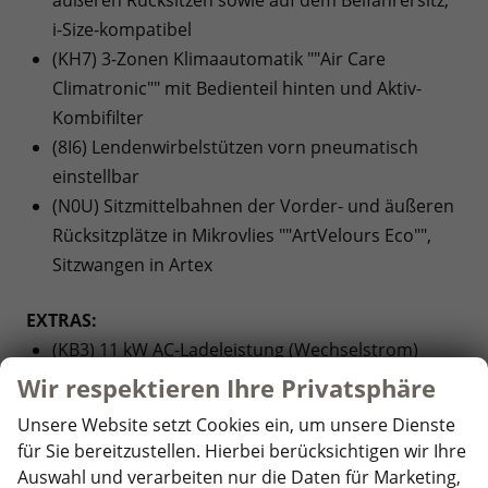
i-Size-kompatibel
(KH7) 3-Zonen Klimaautomatik ""Air Care
Climatronic"" mit Bedienteil hinten und Aktiv-
Kombifilter
(8I6) Lendenwirbelstützen vorn pneumatisch
einstellbar
(N0U) Sitzmittelbahnen der Vorder- und äußeren
Rücksitzplätze in Mikrovlies ""ArtVelours Eco"",
Sitzwangen in Artex
EXTRAS:
(KB3) 11 kW AC-Ladeleistung (Wechselstrom)
(4G3) Abbiegebremsfunktion und
Wir respektieren Ihre Privatsphäre
Ausweichunterstützung
Unsere Website setzt Cookies ein, um unsere Dienste
(PD1) Assistenzpaket ""IQ.DRIVE""
für Sie bereitzustellen. Hierbei berücksichtigen wir Ihre
(KS3) Augmented-Reality-Head-up-Display
Auswahl und verarbeiten nur die Daten für Marketing,