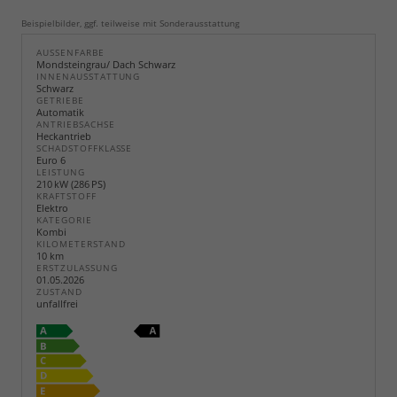
Beispielbilder, ggf. teilweise mit Sonderausstattung
AUSSENFARBE
Mondsteingrau/ Dach Schwarz
INNENAUSSTATTUNG
Schwarz
GETRIEBE
Automatik
ANTRIEBSACHSE
Heckantrieb
SCHADSTOFFKLASSE
Euro 6
LEISTUNG
210 kW (286 PS)
KRAFTSTOFF
Elektro
KATEGORIE
Kombi
KILOMETERSTAND
10 km
ERSTZULASSUNG
01.05.2026
ZUSTAND
unfallfrei