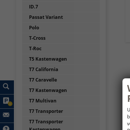
ID.7
Passat Variant
Polo
T-Cross
T-Roc
T5 Kastenwagen
T7 California
T7 Caravelle
T7 Kastenwagen
T7 Multivan
0
U
T7 Transporter
b
T7 Transporter
v
Kastenwagen