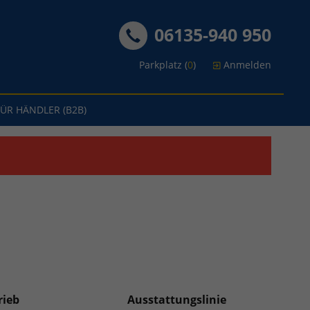
06135-940 950
Parkplatz (
0
)
Anmelden
FÜR HÄNDLER (B2B)
rieb
Ausstattungslinie