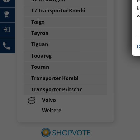
P
k
T7 Transporter Kombi
w
Taigo
Tayron
Tiguan
D
Touareg
Touran
Transporter Kombi
Transporter Pritsche
Volvo
Weitere