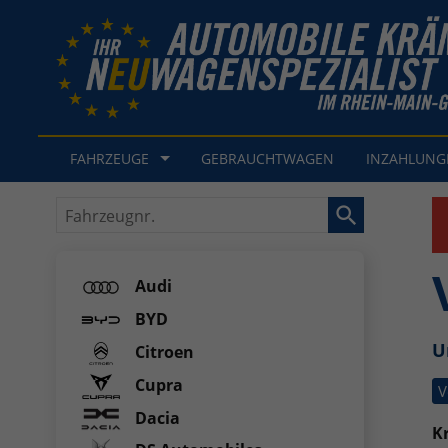
FAHRZEUGE
GEBRAUCHTWAGEN
INZAHLUN
Fahrzeugnr.
Audi
BYD
U
Citroen
Cupra
V
Dacia
Kr