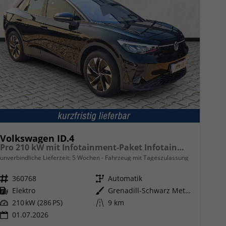
Volkswagen ID.4
Pro 210 kW mit Infotainment-Paket Infotainment- / Assistenz- Komfortp.
unverbindliche Lieferzeit:
5 Wochen
Fahrzeug mit Tageszulassung
Fahrzeugnr.
360768
Getriebe
Automatik
Kraftstoff
Elektro
Außenfarbe
Grenadill-Schwarz Metallic
Leistung
210 kW (286 PS)
Kilometerstand
9 km
01.07.2026