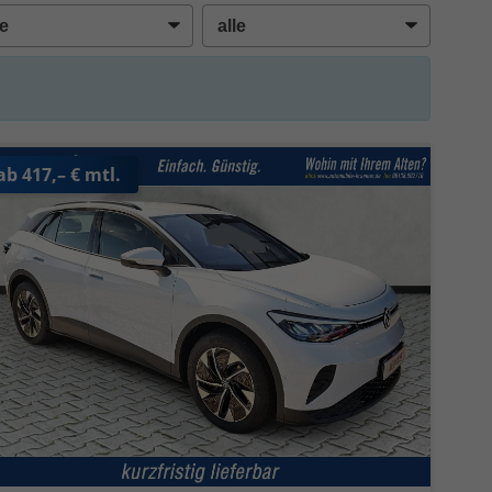
ab 417,– € mtl.