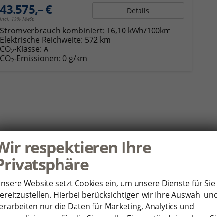
43.575,– €
Details
incl. 19% MwSt.
Stromverbrauch kombiniert:
16,10 kWh/100km
Elektrische Reichweite:
572 km
CO
-Klasse:
A
2
CO
-Emissionen:
0 g/km
2
Wir respektieren Ihre
Privatsphäre
nsere Website setzt Cookies ein, um unsere Dienste für Sie
ereitzustellen. Hierbei berücksichtigen wir Ihre Auswahl un
erarbeiten nur die Daten für Marketing, Analytics und