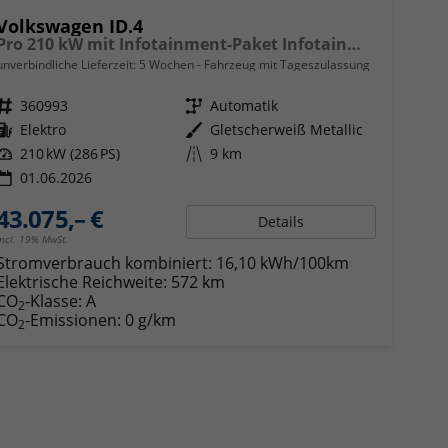
Volkswagen ID.4
Pro 210 kW mit Infotainment-Paket Infotainment- / Assistenz- Komfortp.
unverbindliche Lieferzeit:
5 Wochen
Fahrzeug mit Tageszulassung
Fahrzeugnr.
360993
Getriebe
Automatik
Kraftstoff
Elektro
Außenfarbe
Gletscherweiß Metallic
Leistung
210 kW (286 PS)
Kilometerstand
9 km
01.06.2026
43.075,– €
Details
incl. 19% MwSt.
Stromverbrauch kombiniert:
16,10 kWh/100km
Elektrische Reichweite:
572 km
CO
-Klasse:
A
2
CO
-Emissionen:
0 g/km
2