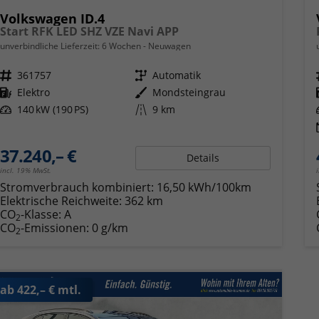
Volkswagen ID.4
Start RFK LED SHZ VZE Navi APP
unverbindliche Lieferzeit:
6 Wochen
Neuwagen
Fahrzeugnr.
361757
Getriebe
Automatik
Kraftstoff
Elektro
Außenfarbe
Mondsteingrau
Leistung
140 kW (190 PS)
Kilometerstand
9 km
37.240,– €
Details
incl. 19% MwSt.
Stromverbrauch kombiniert:
16,50 kWh/100km
Elektrische Reichweite:
362 km
CO
-Klasse:
A
2
CO
-Emissionen:
0 g/km
2
ab 422,– € mtl.