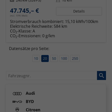
Leistung
240 kW (326 PS)
Kilometerstand
10 km
47.745,– €
Details
incl. 19% MwSt.
Stromverbrauch kombiniert:
15,10 kWh/100km
Elektrische Reichweite:
584 km
CO
-Klasse:
A
2
CO
-Emissionen:
0 g/km
2
Datensätze pro Seite:
10
20
50
100
250
Fahrzeugnr.
Audi
BYD
Citroen