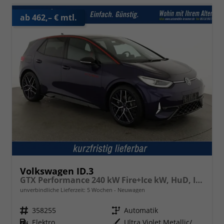
ab 462,– € mtl.
Volkswagen ID.3
GTX Performance 240 kW Fire+Ice kW, HuD, IQ.Drive, IQ.Light, H&K, Wärmepumpe, 20-Zoll, 3 J.-Garantie
unverbindliche Lieferzeit:
5 Wochen
Neuwagen
Fahrzeugnr.
358255
Getriebe
Automatik
Kraftstoff
Elektro
Außenfarbe
Ultra Violet Metallic/ Dach Schwarz