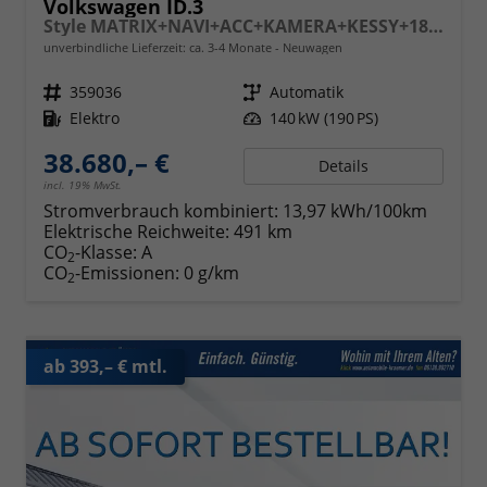
Volkswagen ID.3
Style MATRIX+NAVI+ACC+KAMERA+KESSY+18" ALU
unverbindliche Lieferzeit: ca. 3-4 Monate
Neuwagen
Fahrzeugnr.
359036
Getriebe
Automatik
Kraftstoff
Elektro
Leistung
140 kW (190 PS)
38.680,– €
Details
incl. 19% MwSt.
Stromverbrauch kombiniert:
13,97 kWh/100km
Elektrische Reichweite:
491 km
CO
-Klasse:
A
2
CO
-Emissionen:
0 g/km
2
ab 393,– € mtl.