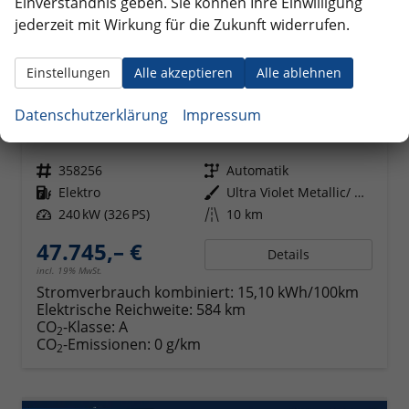
Einverständnis geben. Sie können Ihre Einwilligung
jederzeit mit Wirkung für die Zukunft widerrufen.
Einstellungen
Alle akzeptieren
Alle ablehnen
Volkswagen ID.3
Datenschutzerklärung
Impressum
GTX Performance 240 kW Fire+Ice kW, HuD, IQ.Drive, IQ.Light, H&K, Wärmepumpe, 20-Zoll, 4 J.-Garantie
unverbindliche Lieferzeit:
5 Wochen
Neuwagen
Fahrzeugnr.
358256
Getriebe
Automatik
Kraftstoff
Elektro
Außenfarbe
Ultra Violet Metallic/ Dach Schwarz
Leistung
240 kW (326 PS)
Kilometerstand
10 km
47.745,– €
Details
incl. 19% MwSt.
Stromverbrauch kombiniert:
15,10 kWh/100km
Elektrische Reichweite:
584 km
CO
-Klasse:
A
2
CO
-Emissionen:
0 g/km
2