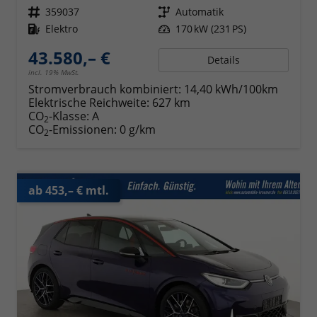
Fahrzeugnr.
359037
Getriebe
Automatik
Kraftstoff
Elektro
Leistung
170 kW (231 PS)
43.580,– €
Details
incl. 19% MwSt.
Stromverbrauch kombiniert:
14,40 kWh/100km
Elektrische Reichweite:
627 km
CO
-Klasse:
A
2
CO
-Emissionen:
0 g/km
2
ab 453,– € mtl.