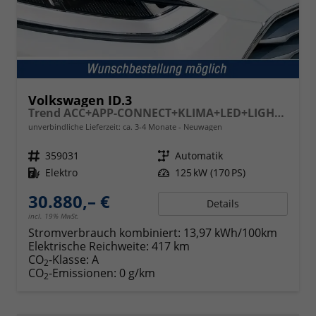
Volkswagen ID.3
Trend ACC+APP-CONNECT+KLIMA+LED+LIGHT ASSIST
unverbindliche Lieferzeit: ca. 3-4 Monate
Neuwagen
Fahrzeugnr.
359031
Getriebe
Automatik
Kraftstoff
Elektro
Leistung
125 kW (170 PS)
30.880,– €
Details
incl. 19% MwSt.
Stromverbrauch kombiniert:
13,97 kWh/100km
Elektrische Reichweite:
417 km
CO
-Klasse:
A
2
CO
-Emissionen:
0 g/km
2