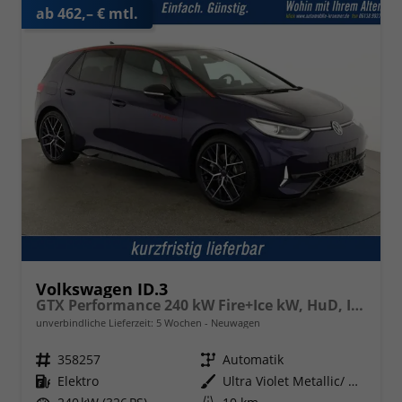
ab 462,– € mtl.
Volkswagen ID.3
GTX Performance 240 kW Fire+Ice kW, HuD, IQ.Drive, IQ.Light, H&K, Wärmepumpe, 20-Zoll, 4 J.-Garantie
unverbindliche Lieferzeit:
5 Wochen
Neuwagen
Fahrzeugnr.
358257
Getriebe
Automatik
Kraftstoff
Elektro
Außenfarbe
Ultra Violet Metallic/ Dach Schwarz