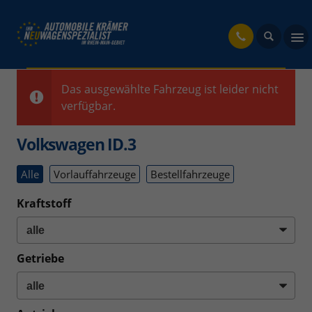
fahrzeug
Das ausgewählte Fahrzeug ist leider nicht
verfügbar.
Volkswagen ID.3
Alle
Vorlauffahrzeuge
Bestellfahrzeuge
Kraftstoff
Getriebe