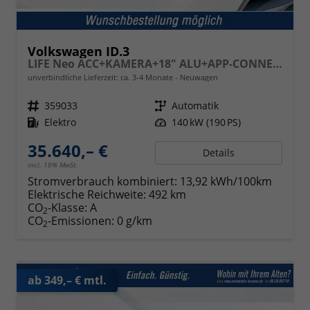
Volkswagen ID.3
LIFE Neo ACC+KAMERA+18" ALU+APP-CONNECT+KLIMA+LED+LIGHT ASSIST
unverbindliche Lieferzeit: ca. 3-4 Monate
Neuwagen
Fahrzeugnr.
359033
Getriebe
Automatik
Kraftstoff
Elektro
Leistung
140 kW (190 PS)
35.640,– €
Details
incl. 19% MwSt.
Stromverbrauch kombiniert:
13,92 kWh/100km
Elektrische Reichweite:
492 km
CO
-Klasse:
A
2
CO
-Emissionen:
0 g/km
2
ab 349,– € mtl.