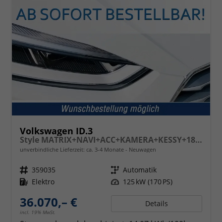
Volkswagen ID.3
Style MATRIX+NAVI+ACC+KAMERA+KESSY+18" ALU
unverbindliche Lieferzeit: ca. 3-4 Monate
Neuwagen
Fahrzeugnr.
359035
Getriebe
Automatik
Kraftstoff
Elektro
Leistung
125 kW (170 PS)
36.070,– €
Details
incl. 19% MwSt.