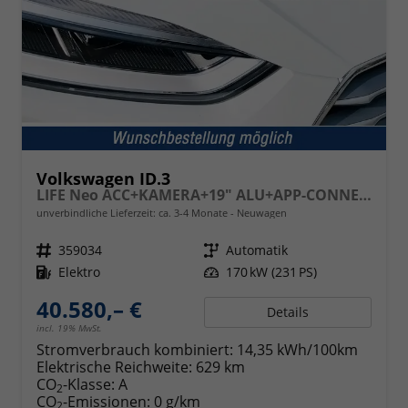
Volkswagen ID.3
LIFE Neo ACC+KAMERA+19" ALU+APP-CONNECT+KLIMA+LED+LIGHT ASSIST
unverbindliche Lieferzeit: ca. 3-4 Monate
Neuwagen
Fahrzeugnr.
359034
Getriebe
Automatik
Kraftstoff
Elektro
Leistung
170 kW (231 PS)
40.580,– €
Details
incl. 19% MwSt.
Stromverbrauch kombiniert:
14,35 kWh/100km
Elektrische Reichweite:
629 km
CO
-Klasse:
A
2
CO
-Emissionen:
0 g/km
2