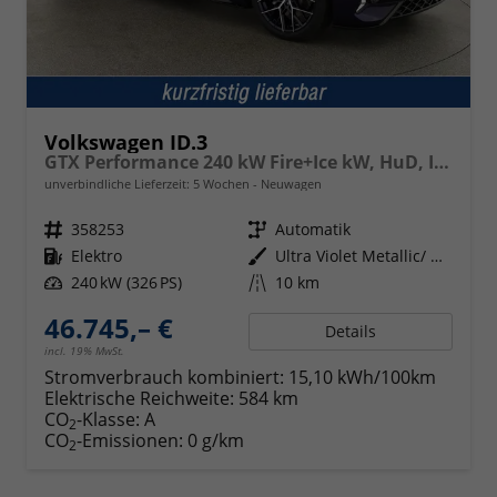
Volkswagen ID.3
GTX Performance 240 kW Fire+Ice kW, HuD, IQ.Light, H&K, Wärmepumpe, 20-Zoll, 4 J.-Garantie
unverbindliche Lieferzeit:
5 Wochen
Neuwagen
Fahrzeugnr.
358253
Getriebe
Automatik
Kraftstoff
Elektro
Außenfarbe
Ultra Violet Metallic/ Dach Schwarz
Leistung
240 kW (326 PS)
Kilometerstand
10 km
46.745,– €
Details
incl. 19% MwSt.
Stromverbrauch kombiniert:
15,10 kWh/100km
Elektrische Reichweite:
584 km
CO
-Klasse:
A
2
CO
-Emissionen:
0 g/km
2