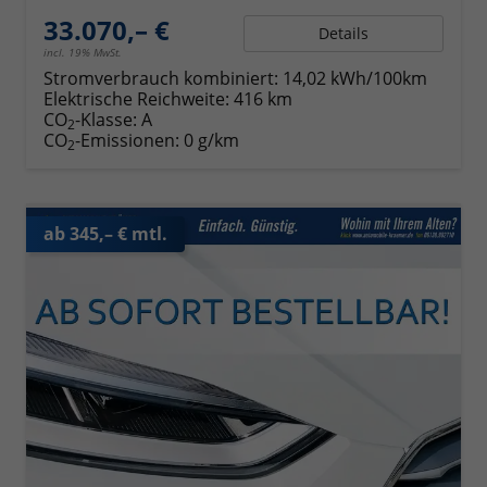
33.070,– €
Details
incl. 19% MwSt.
Stromverbrauch kombiniert:
14,02 kWh/100km
Elektrische Reichweite:
416 km
CO
-Klasse:
A
2
CO
-Emissionen:
0 g/km
2
ab 345,– € mtl.