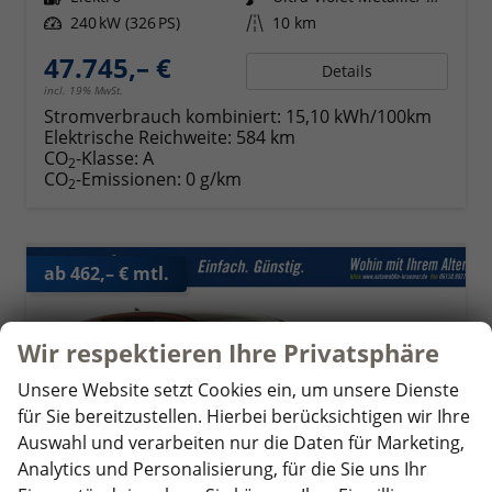
Leistung
240 kW (326 PS)
Kilometerstand
10 km
47.745,– €
Details
incl. 19% MwSt.
Stromverbrauch kombiniert:
15,10 kWh/100km
Elektrische Reichweite:
584 km
CO
-Klasse:
A
2
CO
-Emissionen:
0 g/km
2
ab 462,– € mtl.
Wir respektieren Ihre Privatsphäre
Unsere Website setzt Cookies ein, um unsere Dienste
für Sie bereitzustellen. Hierbei berücksichtigen wir Ihre
Auswahl und verarbeiten nur die Daten für Marketing,
Analytics und Personalisierung, für die Sie uns Ihr