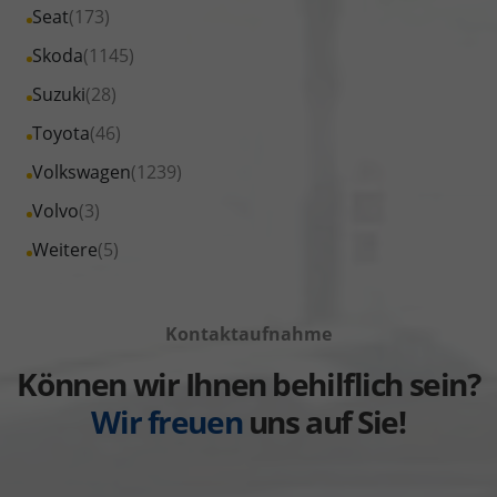
Fahrzeuge
Alle
Seat
(173)
anzeigen
Peugeot
von
Fahrzeuge
Alle
Skoda
(1145)
anzeigen
Renault
von
Fahrzeuge
Alle
Suzuki
(28)
anzeigen
Seat
von
Fahrzeuge
Alle
Toyota
(46)
anzeigen
Skoda
von
Fahrzeuge
Alle
Volkswagen
(1239)
anzeigen
Suzuki
von
Fahrzeuge
Alle
Volvo
(3)
anzeigen
Toyota
von
Fahrzeuge
Alle
Weitere
(5)
anzeigen
Volkswagen
von
Fahrzeuge
anzeigen
Volvo
von
anzeigen
Kontaktaufnahme
Weitere
anzeigen
Können wir Ihnen behilflich sein?
Wir freuen
uns auf Sie!