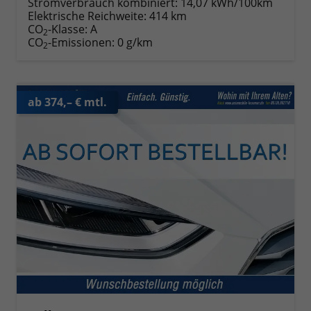
Stromverbrauch kombiniert:
14,07 kWh/100km
Elektrische Reichweite:
414 km
CO
-Klasse:
A
2
CO
-Emissionen:
0 g/km
2
ab 374,– € mtl.