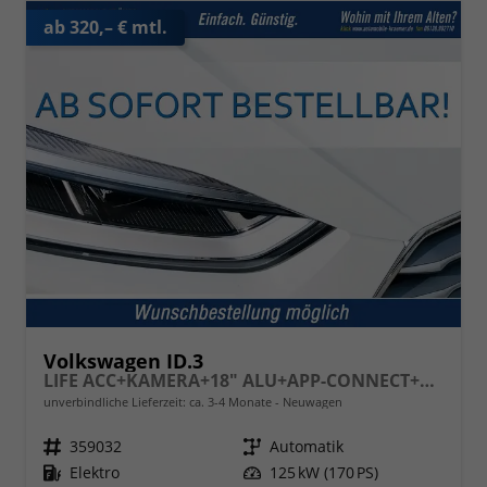
ab 320,– € mtl.
Volkswagen ID.3
LIFE ACC+KAMERA+18" ALU+APP-CONNECT+KLIMA+LED+LIGHT ASSIST
unverbindliche Lieferzeit: ca. 3-4 Monate
Neuwagen
Fahrzeugnr.
359032
Getriebe
Automatik
Kraftstoff
Elektro
Leistung
125 kW (170 PS)