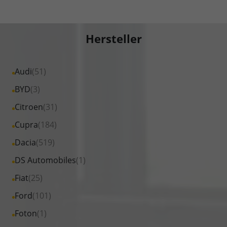
Hersteller
Alle
Audi
(51)
Fahrzeuge
Alle
BYD
(3)
von
Fahrzeuge
Alle
Citroen
(31)
Audi
von
Fahrzeuge
Alle
Cupra
(184)
anzeigen
BYD
von
Fahrzeuge
Alle
Dacia
(519)
anzeigen
Citroen
von
Fahrzeuge
Alle
DS Automobiles
(1)
anzeigen
Cupra
von
Fahrzeuge
Alle
Fiat
(25)
anzeigen
Dacia
von
Fahrzeuge
Alle
Ford
(101)
anzeigen
DS
von
Fahrzeuge
Alle
Foton
(1)
Automobiles
Fiat
von