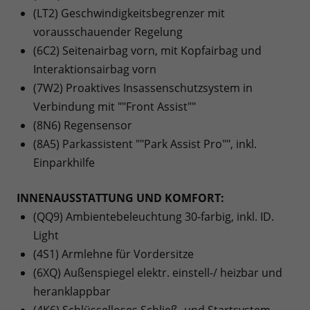
(LT2) Geschwindigkeitsbegrenzer mit
vorausschauender Regelung
(6C2) Seitenairbag vorn, mit Kopfairbag und
Interaktionsairbag vorn
(7W2) Proaktives Insassenschutzsystem in
Verbindung mit ""Front Assist""
(8N6) Regensensor
(8A5) Parkassistent ""Park Assist Pro"", inkl.
Einparkhilfe
INNENAUSSTATTUNG UND KOMFORT:
(QQ9) Ambientebeleuchtung 30-farbig, inkl. ID.
Light
(4S1) Armlehne für Vordersitze
(6XQ) Außenspiegel elektr. einstell-/ heizbar und
heranklappbar
(4K6) Schlüsselloses Schließ- und Startsystem