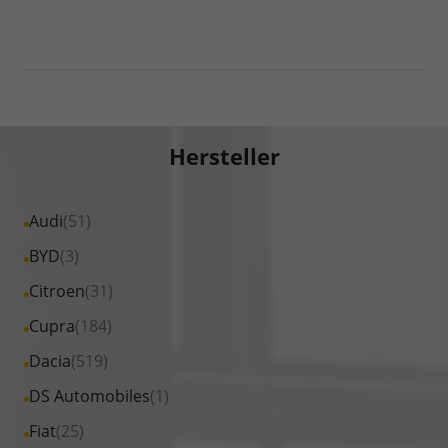
Hersteller
Alle
Audi
(51)
Fahrzeuge
Alle
BYD
(3)
von
Fahrzeuge
Alle
Citroen
(31)
Audi
von
Fahrzeuge
Alle
Cupra
(184)
anzeigen
BYD
von
Fahrzeuge
Alle
Dacia
(519)
anzeigen
Citroen
von
Fahrzeuge
Alle
DS Automobiles
(1)
anzeigen
Cupra
von
Fahrzeuge
Alle
Fiat
(25)
anzeigen
Dacia