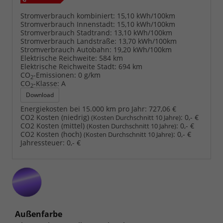
Stromverbrauch kombiniert:
15,10 kWh/100km
Stromverbrauch Innenstadt:
15,10 kWh/100km
Stromverbrauch Stadtrand:
13,10 kWh/100km
Stromverbrauch Landstraße:
13,70 kWh/100km
Stromverbrauch Autobahn:
19,20 kWh/100km
Elektrische Reichweite:
584 km
Elektrische Reichweite Stadt:
694 km
CO
-Emissionen:
0 g/km
2
CO
-Klasse:
A
2
Download
Energiekosten bei 15.000 km pro Jahr:
727,06 €
CO2 Kosten (niedrig)
:
0,- €
(Kosten Durchschnitt 10 Jahre)
CO2 Kosten (mittel)
:
0,- €
(Kosten Durchschnitt 10 Jahre)
CO2 Kosten (hoch)
:
0,- €
(Kosten Durchschnitt 10 Jahre)
Jahressteuer:
0,- €
Außenfarbe