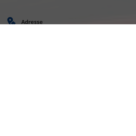
Adresse
Am Kümmerling 7
55294 Bodenheim
Ihre Anfahrt
Öffnungszeiten