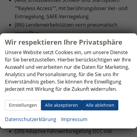
""Keyless Access"", mit berührungsloser Ver- und
Entriegelung, SAFE-Verriegelung
(8I6) Lendenwirbelstützen vorn pneumatisch
einstellbar
Wir respektieren Ihre Privatsphäre
(3A2) ISOFIX-Halteösen für Kindersitze auf den
äußeren Rücksitzen sowie auf dem Beifahrersitz,
Unsere Website setzt Cookies ein, um unsere Dienste
i-Size-kompatibel
für Sie bereitzustellen. Hierbei berücksichtigen wir Ihre
Auswahl und verarbeiten nur die Daten für Marketing,
EXTRAS:
Analytics und Personalisierung, für die Sie uns Ihr
Einverständnis geben. Sie können Ihre Einwilligung
(E1K) ""FIRE+ICE""
jederzeit mit Wirkung für die Zukunft widerrufen.
(KB3) 11 kW AC-Ladeleistung (Wechselstrom)
(CC6) 4 Leichtmetallräder ""Locarno"" 8 J x 20 in
Einstellungen
Alle akzeptieren
Alle ablehnen
Ultra Violet Metallic, Oberfläche glanzgedreht
(4G3) Abbiegebremsfunktion und
Datenschutzerklärung
Impressum
Ausweichunterstützung
(2I0) Adaptive Fahrwerksregelung DCC inkl.