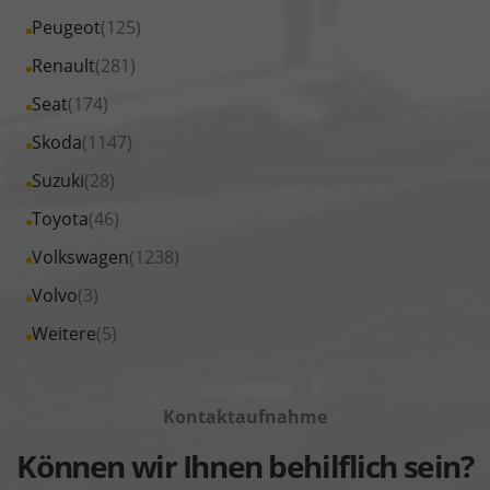
MINI
von
Fahrzeuge
Alle
Peugeot
(125)
anzeigen
Nissan
von
Fahrzeuge
Alle
Renault
(281)
anzeigen
Opel
von
Fahrzeuge
Alle
Seat
(174)
anzeigen
Peugeot
von
Fahrzeuge
Alle
Skoda
(1147)
anzeigen
Renault
von
Fahrzeuge
Alle
Suzuki
(28)
anzeigen
Seat
von
Fahrzeuge
Alle
Toyota
(46)
anzeigen
Skoda
von
Fahrzeuge
Alle
Volkswagen
(1238)
anzeigen
Suzuki
von
Fahrzeuge
Alle
Volvo
(3)
anzeigen
Toyota
von
Fahrzeuge
Alle
Weitere
(5)
anzeigen
Volkswagen
von
Fahrzeuge
anzeigen
Volvo
von
anzeigen
Kontaktaufnahme
Weitere
anzeigen
Können wir Ihnen behilflich sein?