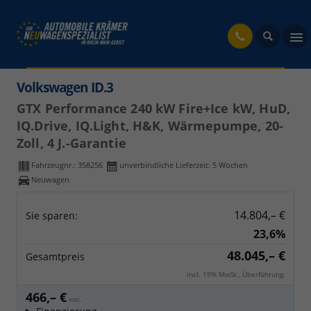
fahrzeug
Volkswagen ID.3
GTX Performance 240 kW Fire+Ice kW, HuD,
IQ.Drive, IQ.Light, H&K, Wärmepumpe, 20-
Zoll, 4 J.-Garantie
Fahrzeugnr.:
358256
unverbindliche Lieferzeit:
5 Wochen
Neuwagen
14.804,– €
Sie sparen:
23,6%
48.045,– €
Gesamtpreis
incl. 19% MwSt., Überführung.
466,– €
mtl.