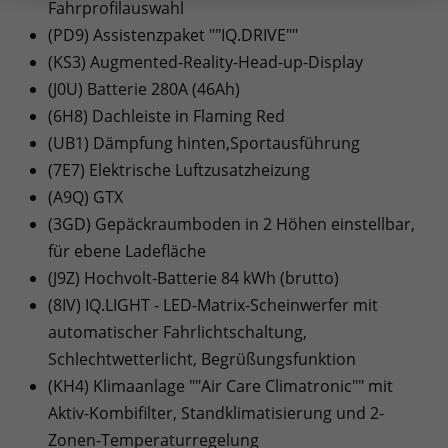
Fahrprofilauswahl
(PD9) Assistenzpaket ""IQ.DRIVE""
(KS3) Augmented-Reality-Head-up-Display
(J0U) Batterie 280A (46Ah)
(6H8) Dachleiste in Flaming Red
(UB1) Dämpfung hinten,Sportausführung
(7E7) Elektrische Luftzusatzheizung
(A9Q) GTX
(3GD) Gepäckraumboden in 2 Höhen einstellbar,
für ebene Ladefläche
(J9Z) Hochvolt-Batterie 84 kWh (brutto)
(8IV) IQ.LIGHT - LED-Matrix-Scheinwerfer mit
automatischer Fahrlichtschaltung,
Schlechtwetterlicht, Begrüßungsfunktion
(KH4) Klimaanlage ""Air Care Climatronic"" mit
Aktiv-Kombifilter, Standklimatisierung und 2-
Zonen-Temperaturregelung