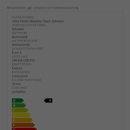
Beispielbilder, ggf. teilweise mit Sonderausstattung
AUSSENFARBE
Ultra Violet Metallic/ Dach Schwarz
INNENAUSSTATTUNG
Schwarz
GETRIEBE
Automatik
ANTRIEBSACHSE
Heckantrieb
SCHADSTOFFKLASSE
Euro 6
LEISTUNG
240 kW (326 PS)
KRAFTSTOFF
Elektro
KATEGORIE
Limousine
KILOMETERSTAND
10 km
ZUSTAND
unfallfrei