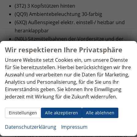
(3T2) 3 Kopfstützen hinten
(QQ9) Ambientebeleuchtung 30-farbig
(6XQ) Außenspiegel elektr. einstell-/ heizbar und
heranklappbar
(N0L) Sitzmittelbahnen der Vordersitze und der
äußeren Rücksitzplätze in Stoff ""R-Line"", -
Wir respektieren Ihre Privatsphäre
innenwangen in ""ArtVelours""
Unsere Website setzt Cookies ein, um unsere Dienste
(3L3) Vordersitze mit Höheneinstellung
für Sie bereitzustellen. Hierbei berücksichtigen wir Ihre
(7P4) Lendenwirbelstützen vorn
Auswahl und verarbeiten nur die Daten für Marketing,
(6E3) Mittelarmlehne vorne
Analytics und Personalisierung, für die Sie uns Ihr
(3A2) ISOFIX-Halteösen für Kindersitze auf den
Einverständnis geben. Sie können Ihre Einwilligung
äußeren Rücksitzen sowie auf dem Beifahrersitz,
jederzeit mit Wirkung für die Zukunft widerrufen.
i-Size-kompatibel
Einstellungen
Alle akzeptieren
Alle ablehnen
EXTRAS:
Datenschutzerklärung
Impressum
(45N) 4 Leichtmetallräder ""York"" 7,5 J x 18 in
Schwarz, Oberfläche glanzgedreht, Volkswagen R