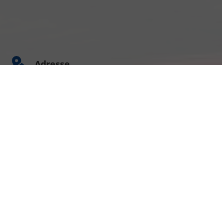
Adresse
Am Kümmerling 7
55294 Bodenheim
Ihre Anfahrt