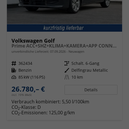
Volkswagen Golf
Prime ACC+SHZ+KLIMA+KAMERA+APP CONNECT+LED+17" ALU
unverbindliche Lieferzeit:
07.09.2026
Neuwagen
Fahrzeugnr.
362434
Getriebe
Schalt. 6-Gang
Kraftstoff
Benzin
Außenfarbe
Delfingrau Metallic
Leistung
85 kW (116 PS)
Kilometerstand
10 km
26.780,– €
Details
incl. 19% MwSt.
Verbrauch kombiniert:
5,50 l/100km
CO
-Klasse:
D
2
CO
-Emissionen:
125,00 g/km
2