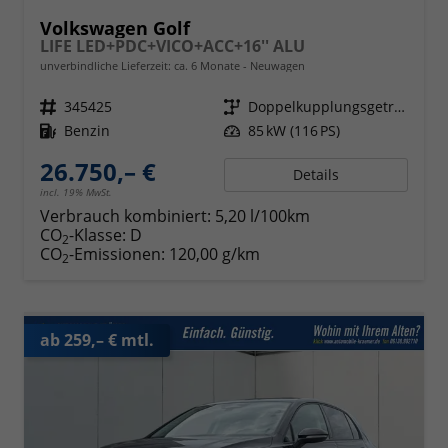
Volkswagen Golf
LIFE LED+PDC+VICO+ACC+16'' ALU
unverbindliche Lieferzeit: ca. 6 Monate
Neuwagen
Fahrzeugnr.
345425
Getriebe
Doppelkupplungsgetriebe (DSG)
Kraftstoff
Benzin
Leistung
85 kW (116 PS)
26.750,– €
Details
incl. 19% MwSt.
Verbrauch kombiniert:
5,20 l/100km
CO
-Klasse:
D
2
CO
-Emissionen:
120,00 g/km
2
ab 259,– € mtl.