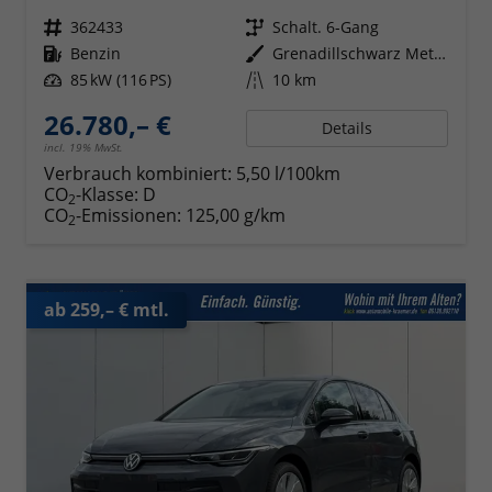
Fahrzeugnr.
362433
Getriebe
Schalt. 6-Gang
Kraftstoff
Benzin
Außenfarbe
Grenadillschwarz Metallic
Leistung
85 kW (116 PS)
Kilometerstand
10 km
26.780,– €
Details
incl. 19% MwSt.
Verbrauch kombiniert:
5,50 l/100km
CO
-Klasse:
D
2
CO
-Emissionen:
125,00 g/km
2
ab 259,– € mtl.