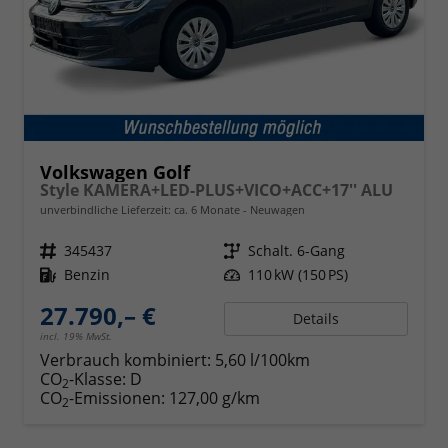
Volkswagen Golf
Style KAMERA+LED-PLUS+VICO+ACC+17'' ALU
unverbindliche Lieferzeit: ca. 6 Monate
Neuwagen
Fahrzeugnr.
345437
Getriebe
Schalt. 6-Gang
Kraftstoff
Benzin
Leistung
110 kW (150 PS)
27.790,– €
Details
incl. 19% MwSt.
Verbrauch kombiniert:
5,60 l/100km
CO
-Klasse:
D
2
CO
-Emissionen:
127,00 g/km
2