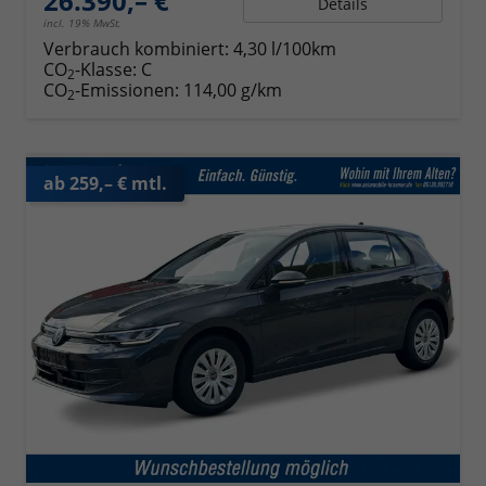
26.390,– €
Details
incl. 19% MwSt.
Verbrauch kombiniert:
4,30 l/100km
CO
-Klasse:
C
2
CO
-Emissionen:
114,00 g/km
2
ab 259,– € mtl.