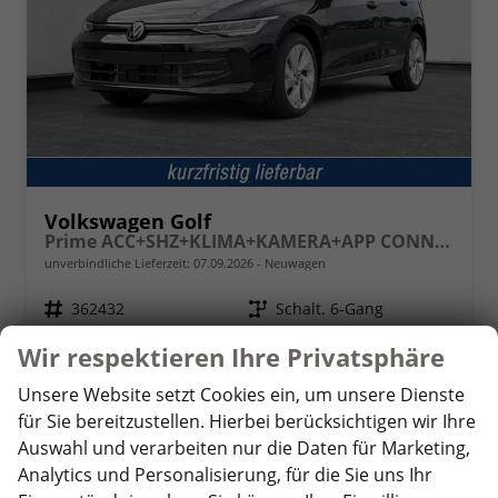
Volkswagen Golf
Prime ACC+SHZ+KLIMA+KAMERA+APP CONNECT+LED+17" ALU
unverbindliche Lieferzeit:
07.09.2026
Neuwagen
Fahrzeugnr.
362432
Getriebe
Schalt. 6-Gang
Kraftstoff
Benzin
Außenfarbe
Grenadillschwarz Metallic
Wir respektieren Ihre Privatsphäre
Leistung
85 kW (116 PS)
Kilometerstand
10 km
Unsere Website setzt Cookies ein, um unsere Dienste
26.780,– €
Details
für Sie bereitzustellen. Hierbei berücksichtigen wir Ihre
incl. 19% MwSt.
Auswahl und verarbeiten nur die Daten für Marketing,
Verbrauch kombiniert:
5,50 l/100km
Analytics und Personalisierung, für die Sie uns Ihr
CO
-Klasse:
D
2