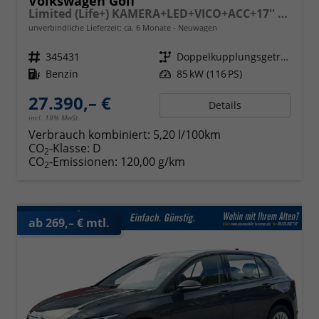
Volkswagen Golf
Limited (Life+) KAMERA+LED+VICO+ACC+17'' ALU
unverbindliche Lieferzeit: ca. 6 Monate
Neuwagen
Fahrzeugnr.
345431
Getriebe
Doppelkupplungsgetriebe (DSG)
Kraftstoff
Benzin
Leistung
85 kW (116 PS)
27.390,– €
Details
incl. 19% MwSt.
Verbrauch kombiniert:
5,20 l/100km
CO
-Klasse:
D
2
CO
-Emissionen:
120,00 g/km
2
ab 269,– € mtl.