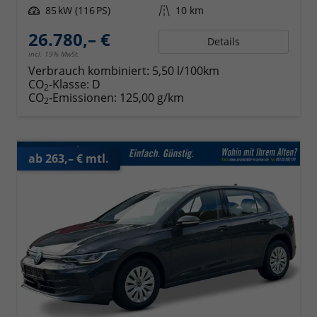
Leistung
85 kW (116 PS)
Kilometerstand
10 km
26.780,– €
Details
incl. 19% MwSt.
Verbrauch kombiniert:
5,50 l/100km
CO
-Klasse:
D
2
CO
-Emissionen:
125,00 g/km
2
ab 263,– € mtl.