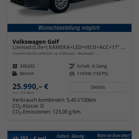
Volkswagen Golf
Limited (Life+) KAMERA+LED+VICO+ACC+17'' ALU
unverbindliche Lieferzeit: ca. 6 Monate
Neuwagen
Fahrzeugnr.
345432
Getriebe
Schalt. 6-Gang
Kraftstoff
Benzin
Leistung
110 kW (150 PS)
25.990,– €
Details
incl. 19% MwSt.
Verbrauch kombiniert:
5,40 l/100km
CO
-Klasse:
D
2
CO
-Emissionen:
123,00 g/km
2
ab 255,– € mtl.