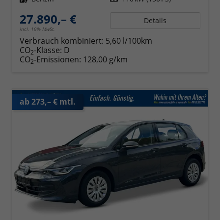
27.890,– €
Details
incl. 19% MwSt.
Verbrauch kombiniert:
5,60 l/100km
CO
-Klasse:
D
2
CO
-Emissionen:
128,00 g/km
2
ab 273,– € mtl.