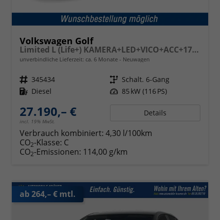
Volkswagen Golf
Limited L (Life+) KAMERA+LED+VICO+ACC+17'' ALU
unverbindliche Lieferzeit: ca. 6 Monate
Neuwagen
Fahrzeugnr.
345434
Getriebe
Schalt. 6-Gang
Kraftstoff
Diesel
Leistung
85 kW (116 PS)
27.190,– €
Details
incl. 19% MwSt.
Verbrauch kombiniert:
4,30 l/100km
CO
-Klasse:
C
2
CO
-Emissionen:
114,00 g/km
2
ab 264,– € mtl.