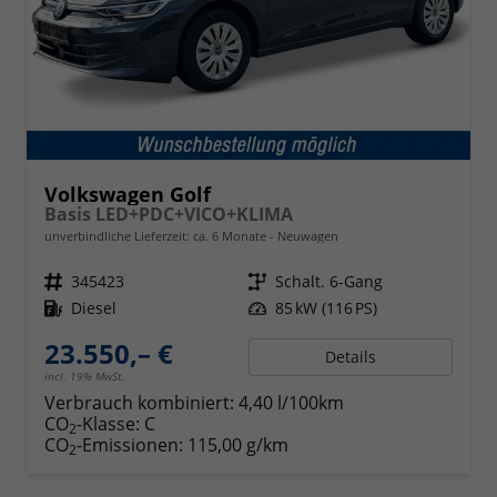
Volkswagen Golf
Basis LED+PDC+VICO+KLIMA
unverbindliche Lieferzeit: ca. 6 Monate
Neuwagen
Fahrzeugnr.
345423
Getriebe
Schalt. 6-Gang
Kraftstoff
Diesel
Leistung
85 kW (116 PS)
23.550,– €
Details
incl. 19% MwSt.
Verbrauch kombiniert:
4,40 l/100km
CO
-Klasse:
C
2
CO
-Emissionen:
115,00 g/km
2