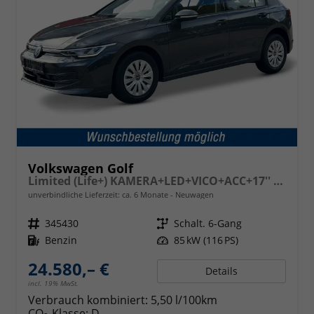
Volkswagen Golf
Limited (Life+) KAMERA+LED+VICO+ACC+17'' ALU
unverbindliche Lieferzeit: ca. 6 Monate
Neuwagen
Fahrzeugnr.
345430
Getriebe
Schalt. 6-Gang
Kraftstoff
Benzin
Leistung
85 kW (116 PS)
24.580,– €
Details
incl. 19% MwSt.
Verbrauch kombiniert:
5,50 l/100km
CO
-Klasse:
D