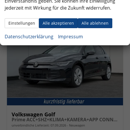
CO
-Emissionen:
125,00 g/km
Einverständnis geben. Sie können Ihre Einwilligung
2
jederzeit mit Wirkung für die Zukunft widerrufen.
Einstellungen
Alle akzeptieren
Alle ablehnen
ab 259,– € mtl.
Datenschutzerklärung
Impressum
Volkswagen Golf
Prime ACC+SHZ+KLIMA+KAMERA+APP CONNECT+LED+17" ALU
unverbindliche Lieferzeit:
07.09.2026
Neuwagen