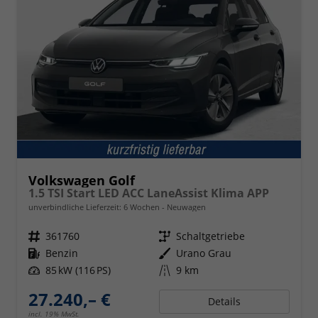
Volkswagen Golf
1.5 TSI Start LED ACC LaneAssist Klima APP
unverbindliche Lieferzeit:
6 Wochen
Neuwagen
Fahrzeugnr.
361760
Getriebe
Schaltgetriebe
Kraftstoff
Benzin
Außenfarbe
Urano Grau
Leistung
85 kW (116 PS)
Kilometerstand
9 km
27.240,– €
Details
incl. 19% MwSt.