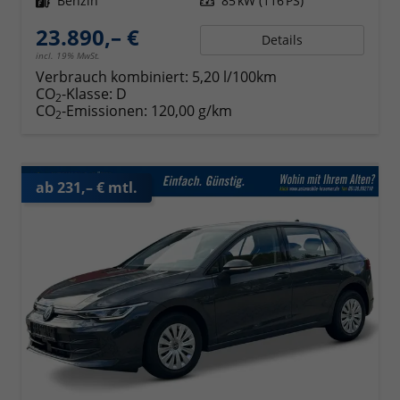
Kraftstoff
Benzin
Leistung
85 kW (116 PS)
23.890,– €
Details
incl. 19% MwSt.
Verbrauch kombiniert:
5,20 l/100km
CO
-Klasse:
D
2
CO
-Emissionen:
120,00 g/km
2
ab 231,– € mtl.