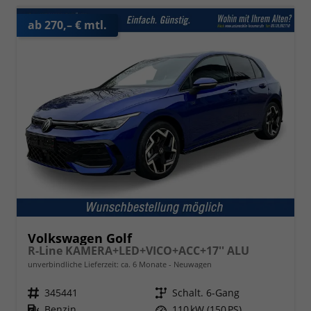
ab 270,– € mtl.
Volkswagen Golf
R-Line KAMERA+LED+VICO+ACC+17'' ALU
unverbindliche Lieferzeit: ca. 6 Monate
Neuwagen
Fahrzeugnr.
345441
Getriebe
Schalt. 6-Gang
Kraftstoff
Benzin
Leistung
110 kW (150 PS)