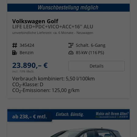
Volkswagen Golf
LIFE LED+PDC+VICO+ACC+16'' ALU
unverbindliche Lieferzeit: ca. 6 Monate
Neuwagen
Fahrzeugnr.
345424
Getriebe
Schalt. 6-Gang
Kraftstoff
Benzin
Leistung
85 kW (116 PS)
23.890,– €
Details
incl. 19% MwSt.
Verbrauch kombiniert:
5,50 l/100km
CO
-Klasse:
D
2
CO
-Emissionen:
125,00 g/km
2
ab 238,– € mtl.