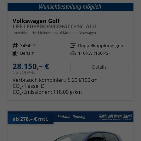
Volkswagen Golf
LIFE LED+PDC+VICO+ACC+16'' ALU
unverbindliche Lieferzeit: ca. 6 Monate
Neuwagen
Fahrzeugnr.
345427
Getriebe
Doppelkupplungsgetriebe (DSG)
Kraftstoff
Benzin
Leistung
110 kW (150 PS)
28.150,– €
Details
incl. 19% MwSt.
Verbrauch kombiniert:
5,20 l/100km
CO
-Klasse:
D
2
CO
-Emissionen:
118,00 g/km
2
ab 278,– € mtl.