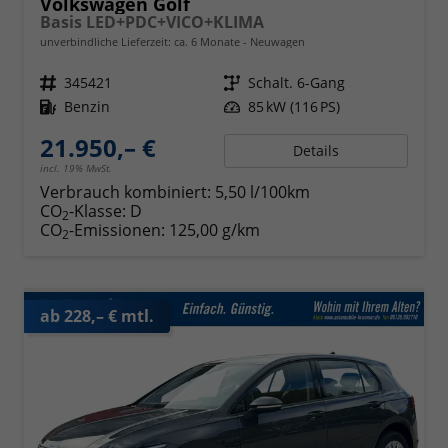
Volkswagen Golf
Basis LED+PDC+VICO+KLIMA
unverbindliche Lieferzeit: ca. 6 Monate
Neuwagen
Fahrzeugnr.
345421
Getriebe
Schalt. 6-Gang
Kraftstoff
Benzin
Leistung
85 kW (116 PS)
21.950,– €
Details
incl. 19% MwSt.
Verbrauch kombiniert:
5,50 l/100km
CO
-Klasse:
D
2
CO
-Emissionen:
125,00 g/km
2
ab 228,– € mtl.