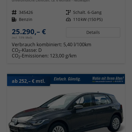
unverbindliche Lieferzeit: ca. 6 Monate
Neuwagen
Fahrzeugnr.
345426
Getriebe
Schalt. 6-Gang
Kraftstoff
Benzin
Leistung
110 kW (150 PS)
25.290,– €
Details
incl. 19% MwSt.
Verbrauch kombiniert:
5,40 l/100km
CO
-Klasse:
D
2
CO
-Emissionen:
123,00 g/km
2
ab 252,– € mtl.