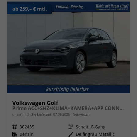
ab 259,– € mtl.
Volkswagen Golf
Prime ACC+SHZ+KLIMA+KAMERA+APP CONNECT+LED+17" ALU
unverbindliche Lieferzeit:
07.09.2026
Neuwagen
Fahrzeugnr.
362435
Getriebe
Schalt. 6-Gang
Kraftstoff
Benzin
Außenfarbe
Delfingrau Metallic