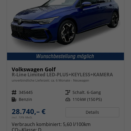
Volkswagen Golf
R-Line Limited LED-PLUS+KEYLESS+KAMERA
unverbindliche Lieferzeit: ca. 6 Monate
Neuwagen
Fahrzeugnr.
345445
Getriebe
Schalt. 6-Gang
Kraftstoff
Benzin
Leistung
110 kW (150 PS)
28.740,– €
Details
incl. 19% MwSt.
Verbrauch kombiniert:
5,60 l/100km
CO
-Klasse:
D