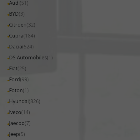
Alle
Audi
(51)
Fahrzeuge
Alle
BYD
(3)
von
Fahrzeuge
Alle
Citroen
(32)
Audi
von
Fahrzeuge
Alle
Cupra
(184)
anzeigen
BYD
von
Fahrzeuge
Alle
Dacia
(524)
anzeigen
Citroen
von
Fahrzeuge
Alle
DS Automobiles
(1)
anzeigen
Cupra
von
Fahrzeuge
Alle
Fiat
(25)
anzeigen
Dacia
von
Fahrzeuge
Alle
Ford
(99)
anzeigen
DS
von
Fahrzeuge
Alle
Foton
(1)
Automobiles
Fiat
von
Fahrzeuge
anzeigen
Alle
Hyundai
(826)
anzeigen
Ford
von
Fahrzeuge
Alle
Iveco
(14)
anzeigen
Foton
von
Fahrzeuge
Alle
Jaecoo
(7)
anzeigen
Hyundai
von
Fahrzeuge
Alle
Jeep
(5)
anzeigen
Iveco