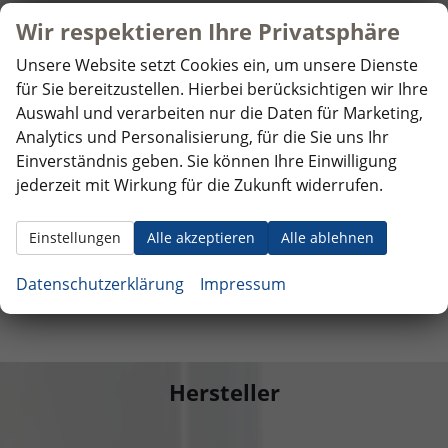
Sonstiges
Wir respektieren Ihre Privatsphäre
Anzahl Sitzplätze
3
Unsere Website setzt Cookies ein, um unsere Dienste
Erstzulassung
01.07.2026
für Sie bereitzustellen. Hierbei berücksichtigen wir Ihre
Gesamtbreite
2040 mm
Auswahl und verarbeiten nur die Daten für Marketing,
Gesamthöhe
2355 mm
Analytics und Personalisierung, für die Sie uns Ihr
Gesamtlänge
5986 mm
Einverständnis geben. Sie können Ihre Einwilligung
jederzeit mit Wirkung für die Zukunft widerrufen.
Radstand
3640 mm
Zul. Gesamtgewicht
2230 kg
Einstellungen
Alle akzeptieren
Alle ablehnen
Datenschutzerklärung
Impressum
Hersteller