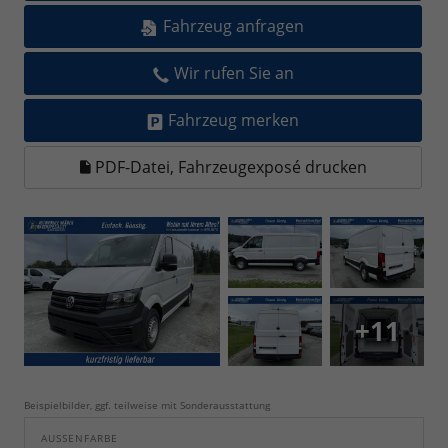
Fahrzeug anfragen
Wir rufen Sie an
Fahrzeug merken
PDF-Datei, Fahrzeugexposé drucken
+11
Beispielbilder, ggf. teilweise mit Sonderausstattung
AUSSENFARBE