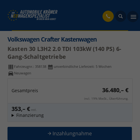
fahrzeug
Volkswagen Crafter Kastenwagen
Kasten 30 L3H2 2.0 TDI 103kW (140 PS) 6-
Gang-Schaltgetriebe
Fahrzeugnr.:
358138
unverbindliche Lieferzeit:
5 Wochen
Neuwagen
36.480,– €
Gesamtpreis
incl. 19% MwSt., Überführung.
353,– €
mtl.
Finanzierung
Inzahlungnahme