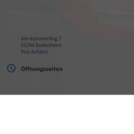
Am Kümmerling 7
55294 Bodenheim
Ihre Anfahrt
Öffnungszeiten
Montag bis Freitag
09:00-18:00 Uhr
Samstag