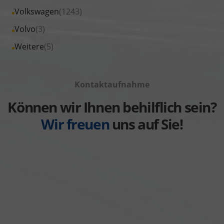
von
Fahrzeuge
Alle
Volkswagen
(1243)
anzeigen
Suzuki
von
Fahrzeuge
Alle
Volvo
(3)
anzeigen
Toyota
von
Fahrzeuge
Alle
Weitere
(5)
anzeigen
Volkswagen
von
Fahrzeuge
anzeigen
Volvo
von
anzeigen
Kontaktaufnahme
Weitere
anzeigen
Können wir Ihnen behilflich sein?
Wir freuen
uns auf Sie!