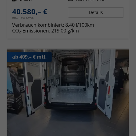
40.580,– €
Details
incl. 19% MwSt.
Verbrauch kombiniert:
8,40 l/100km
CO
-Emissionen:
219,00 g/km
2
ab 409,– € mtl.