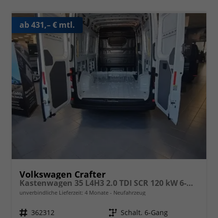
ab 431,– € mtl.
Volkswagen Crafter
Kastenwagen 35 L4H3 2.0 TDI SCR 120 kW 6-Gang, Heckantrieb, langer Radstand ,Klimaanlage,5 Jahre Garantie, Hochdach
unverbindliche Lieferzeit:
4 Monate
Neufahrzeug
Fahrzeugnr.
362312
Getriebe
Schalt. 6-Gang