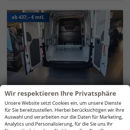
ab 437,– € mtl.
Wir respektieren Ihre Privatsphäre
Unsere Website setzt Cookies ein, um unsere Dienste
Volkswagen Crafter
für Sie bereitzustellen. Hierbei berücksichtigen wir Ihre
Kastenwagen 35 L3H3 2.0 TDI SCR Heckantrieb 120 kW, 8 Gang Automatik, Klima, 5 Jahre Garantie, Hochdach -abwählbar
Auswahl und verarbeiten nur die Daten für Marketing,
unverbindliche Lieferzeit:
4 Monate
Neufahrzeug
Analytics und Personalisierung, für die Sie uns Ihr
Fahrzeugnr.
362306
Getriebe
Autom. 8-Gang