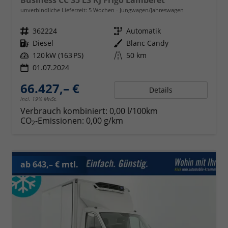
Business CC 35 L3 RJ Frigo Lamberet
unverbindliche Lieferzeit:
5 Wochen
Jungwagen/Jahreswagen
Fahrzeugnr.
362224
Getriebe
Automatik
Kraftstoff
Diesel
Außenfarbe
Blanc Candy
Leistung
120 kW (163 PS)
Kilometerstand
50 km
01.07.2024
66.427,– €
Details
incl. 19% MwSt.
Verbrauch kombiniert:
0,00 l/100km
CO
-Emissionen:
0,00 g/km
2
ab 643,– € mtl.