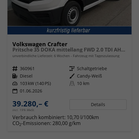
Volkswagen Crafter
Pritsche 35 DOKA mittellang FWD 2.0 TDI AHK Klima
unverbindliche Lieferzeit:
6 Wochen
Fahrzeug mit Tageszulassung
Fahrzeugnr.
360961
Getriebe
Schaltgetriebe
Kraftstoff
Diesel
Außenfarbe
Candy-Weiß
Leistung
103 kW (140 PS)
Kilometerstand
10 km
01.06.2026
39.280,– €
Details
incl. 19% MwSt.
Verbrauch kombiniert:
10,70 l/100km
CO
-Emissionen:
280,00 g/km
2