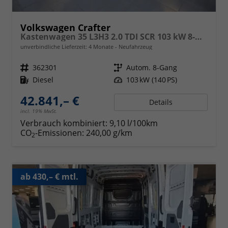
Volkswagen Crafter
Kastenwagen 35 L3H3 2.0 TDI SCR 103 kW 8-Gang Automatik, Klima,, 5 Jahre Garantie, Hochdach -abwählbar-gegen Minderpreis- siehe Zusatzausstattungen
unverbindliche Lieferzeit:
4 Monate
Neufahrzeug
Fahrzeugnr.
362301
Getriebe
Autom. 8-Gang
Kraftstoff
Diesel
Leistung
103 kW (140 PS)
42.841,– €
Details
incl. 19% MwSt.
Verbrauch kombiniert:
9,10 l/100km
CO
-Emissionen:
240,00 g/km
2
ab 430,– € mtl.