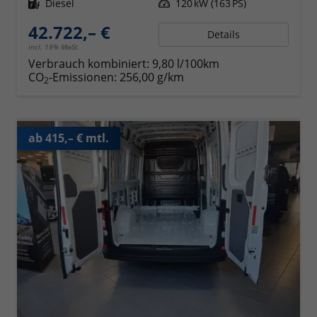
Kraftstoff
Diesel
Leistung
120 kW (163 PS)
42.722,– €
Details
incl. 19% MwSt.
Verbrauch kombiniert:
9,80 l/100km
CO
-Emissionen:
256,00 g/km
2
ab 415,– € mtl.