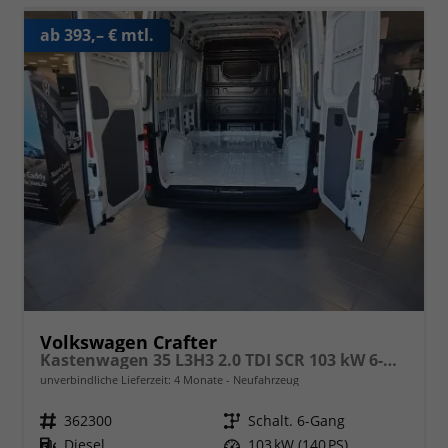
ab 393,– € mtl.
Volkswagen Crafter
Kastenwagen 35 L3H3 2.0 TDI SCR 103 kW 6-Gang , Klimaanlage ,5 Jahre Werksgarantie, Hochdach-kann gegen Minderpreis abgewählt werden- siehe Zusatzausstattungen
unverbindliche Lieferzeit:
4 Monate
Neufahrzeug
Fahrzeugnr.
362300
Getriebe
Schalt. 6-Gang
Kraftstoff
Diesel
Leistung
103 kW (140 PS)