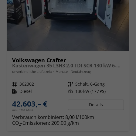
Volkswagen Crafter
Kastenwagen 35 L3H3 2.0 TDI SCR 130 kW 6-Gang, Klima, 5 Jahre Garantie, Hochdach -abwählbar gegen Minderpreis- siehe Zusatzausstattungen-
unverbindliche Lieferzeit:
4 Monate
Neufahrzeug
Fahrzeugnr.
362302
Getriebe
Schalt. 6-Gang
Kraftstoff
Diesel
Leistung
130 kW (177 PS)
42.603,– €
Details
incl. 19% MwSt.
Verbrauch kombiniert:
8,00 l/100km
CO
-Emissionen:
209,00 g/km
2