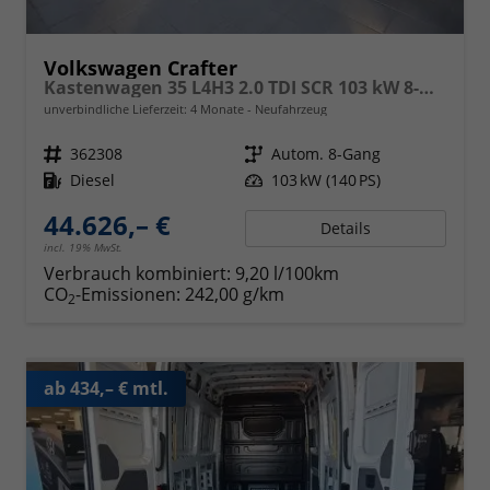
Volkswagen Crafter
Kastenwagen 35 L4H3 2.0 TDI SCR 103 kW 8-Gang Automatik, langer Radstand, Klimaanlage, 5 Jahre Garantie, Hochdach
unverbindliche Lieferzeit:
4 Monate
Neufahrzeug
Fahrzeugnr.
362308
Getriebe
Autom. 8-Gang
Kraftstoff
Diesel
Leistung
103 kW (140 PS)
44.626,– €
Details
incl. 19% MwSt.
Verbrauch kombiniert:
9,20 l/100km
CO
-Emissionen:
242,00 g/km
2
ab 434,– € mtl.