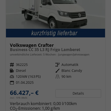
Volkswagen Crafter
Business CC 35 L3 RJ Frigo Lamberet
unverbindliche Lieferzeit:
5 Wochen
Jungwagen/Jahreswagen
Fahrzeugnr.
362225
Getriebe
Automatik
Kraftstoff
Diesel
Außenfarbe
Blanc Candy
Leistung
120 kW (163 PS)
Kilometerstand
90 km
01.04.2025
66.427,– €
Details
incl. 19% MwSt.
Verbrauch kombiniert:
0,00 l/100km
CO
-Emissionen:
1,00 g/km
2