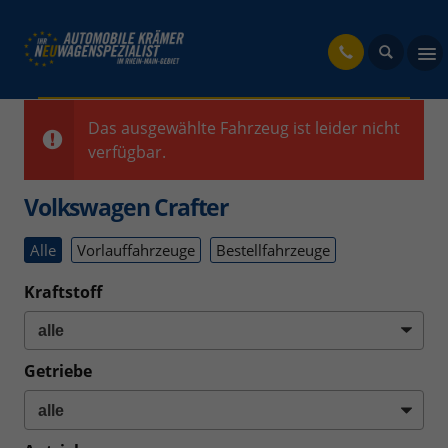
fahrzeug
Das ausgewählte Fahrzeug ist leider nicht
verfügbar.
Volkswagen Crafter
Alle
Vorlauffahrzeuge
Bestellfahrzeuge
Kraftstoff
Getriebe