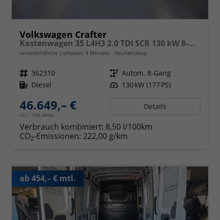
Volkswagen Crafter
Kastenwagen 35 L4H3 2.0 TDI SCR 130 kW 8-Gang Automatik, langer Radstand ,Klimaanlage, 5 Jahre Garantie, Hochdach
unverbindliche Lieferzeit:
4 Monate
Neufahrzeug
Fahrzeugnr.
362310
Getriebe
Autom. 8-Gang
Kraftstoff
Diesel
Leistung
130 kW (177 PS)
46.649,– €
Details
incl. 19% MwSt.
Verbrauch kombiniert:
8,50 l/100km
CO
-Emissionen:
222,00 g/km
2
ab 454,– € mtl.