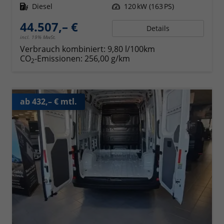
Kraftstoff
Diesel
Leistung
120 kW (163 PS)
44.507,– €
Details
incl. 19% MwSt.
Verbrauch kombiniert:
9,80 l/100km
CO
-Emissionen:
256,00 g/km
2
ab 432,– € mtl.