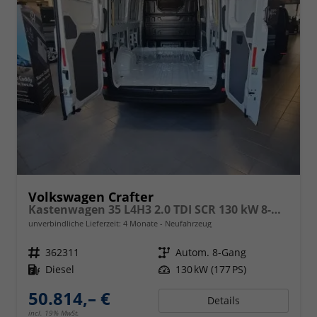
Volkswagen Crafter
Kastenwagen 35 L4H3 2.0 TDI SCR 130 kW 8-Gang Automatik 4 Motion, langer Radstand ,Klimaanlage, 5 Jahre Garantie, Hochdach
unverbindliche Lieferzeit:
4 Monate
Neufahrzeug
Fahrzeugnr.
362311
Getriebe
Autom. 8-Gang
Kraftstoff
Diesel
Leistung
130 kW (177 PS)
50.814,– €
Details
incl. 19% MwSt.