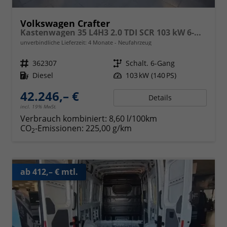
Volkswagen Crafter
Kastenwagen 35 L4H3 2.0 TDI SCR 103 kW 6-Gang, langer Radstand ,Klimaanlage, 5 Jahre Garantie, Hochdach
unverbindliche Lieferzeit:
4 Monate
Neufahrzeug
Fahrzeugnr.
362307
Getriebe
Schalt. 6-Gang
Kraftstoff
Diesel
Leistung
103 kW (140 PS)
42.246,– €
Details
incl. 19% MwSt.
Verbrauch kombiniert:
8,60 l/100km
CO
-Emissionen:
225,00 g/km
2
ab 412,– € mtl.