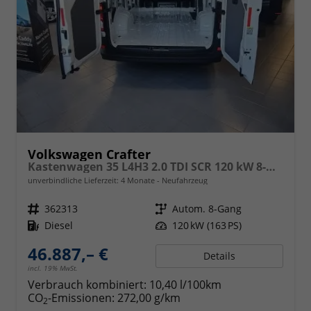
Volkswagen Crafter
Kastenwagen 35 L4H3 2.0 TDI SCR 120 kW 8-Gang Automatik, Heckantrieb, langer Radstand ,Klimaanlage, 5 Jahre Garantie, Hochdach
unverbindliche Lieferzeit:
4 Monate
Neufahrzeug
Fahrzeugnr.
362313
Getriebe
Autom. 8-Gang
Kraftstoff
Diesel
Leistung
120 kW (163 PS)
46.887,– €
Details
incl. 19% MwSt.
Verbrauch kombiniert:
10,40 l/100km
CO
-Emissionen:
272,00 g/km
2