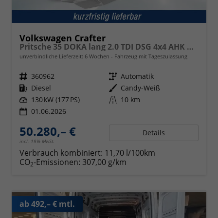
Volkswagen Crafter
Pritsche 35 DOKA lang 2.0 TDI DSG 4x4 AHK Klima
unverbindliche Lieferzeit:
6 Wochen
Fahrzeug mit Tageszulassung
Fahrzeugnr.
360962
Getriebe
Automatik
Kraftstoff
Diesel
Außenfarbe
Candy-Weiß
Leistung
130 kW (177 PS)
Kilometerstand
10 km
01.06.2026
50.280,– €
Details
incl. 19% MwSt.
Verbrauch kombiniert:
11,70 l/100km
CO
-Emissionen:
307,00 g/km
2
ab 492,– € mtl.