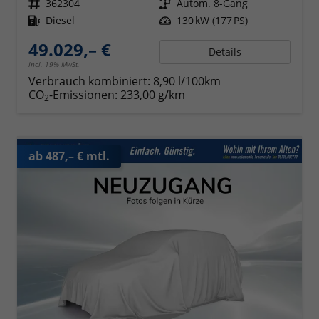
Fahrzeugnr.
362304
Getriebe
Autom. 8-Gang
Kraftstoff
Diesel
Leistung
130 kW (177 PS)
49.029,– €
Details
incl. 19% MwSt.
Verbrauch kombiniert:
8,90 l/100km
CO
-Emissionen:
233,00 g/km
2
ab 487,– € mtl.