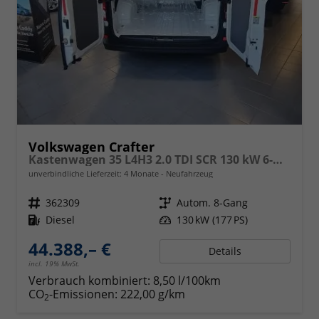
Volkswagen Crafter
Kastenwagen 35 L4H3 2.0 TDI SCR 130 kW 6-Gang, langer Radstand ,Klimaanlage, 5 Jahre Garantie, Hochdach
unverbindliche Lieferzeit:
4 Monate
Neufahrzeug
Fahrzeugnr.
362309
Getriebe
Autom. 8-Gang
Kraftstoff
Diesel
Leistung
130 kW (177 PS)
44.388,– €
Details
incl. 19% MwSt.
Verbrauch kombiniert:
8,50 l/100km
CO
-Emissionen:
222,00 g/km
2