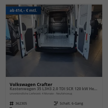
ab 414,– € mtl.
Volkswagen Crafter
Kastenwagen 35 L3H3 2.0 TDI SCR 120 kW Heckantrieb, 6-Gang, Klima, 5 Jahre Garantie, Hochdach -abwählbar gegen Minderpreis- siehe Zusatzausstattungen-
unverbindliche Lieferzeit:
4 Monate
Neufahrzeug
Fahrzeugnr.
362305
Getriebe
Schalt. 6-Gang