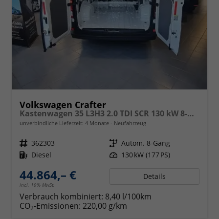
Volkswagen Crafter
Kastenwagen 35 L3H3 2.0 TDI SCR 130 kW 8-Gang Automatik, Klima, 5 Jahre Garantie Hochdach -abwählbargegen Minderpreis- siehe Zusatzausstattungen-
unverbindliche Lieferzeit:
4 Monate
Neufahrzeug
Fahrzeugnr.
362303
Getriebe
Autom. 8-Gang
Kraftstoff
Diesel
Leistung
130 kW (177 PS)
44.864,– €
Details
incl. 19% MwSt.
Verbrauch kombiniert:
8,40 l/100km
CO
-Emissionen:
220,00 g/km
2