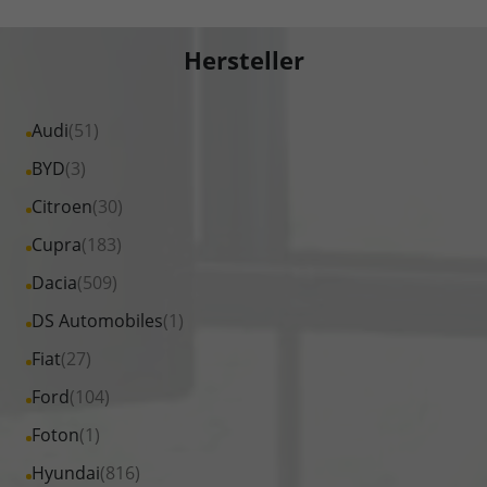
Hersteller
Alle
Audi
(51)
Fahrzeuge
Alle
BYD
(3)
von
Fahrzeuge
Alle
Citroen
(30)
Audi
von
Fahrzeuge
Alle
Cupra
(183)
anzeigen
BYD
von
Fahrzeuge
Alle
Dacia
(509)
anzeigen
Citroen
von
Fahrzeuge
Alle
DS Automobiles
(1)
anzeigen
Cupra
von
Fahrzeuge
Alle
Fiat
(27)
anzeigen
Dacia
von
Fahrzeuge
Alle
Ford
(104)
anzeigen
DS
von
Fahrzeuge
Alle
Foton
(1)
Automobiles
Fiat
von
Fahrzeuge
anzeigen
Alle
Hyundai
(816)
anzeigen
Ford