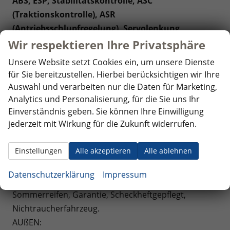
ABS, ESP, Stabilitätskontrolle, ASC
(Traktionskontrolle), ASR
(Antriebsschlupfregelung), Servolenkung,
Regensensor, Berganfahrassistent,
Wir respektieren Ihre Privatsphäre
Müdigkeitswarner,
Einparkhilfe vorne, Einparkhilfe
Unsere Website setzt Cookies ein, um unsere Dienste
hinten, Fahrer Airbag, Fahrer Airbag, Beifahrer-
für Sie bereitzustellen. Hierbei berücksichtigen wir Ihre
Airbag ausschaltbar.
Auswahl und verarbeiten nur die Daten für Marketing,
INNENAUSSTATTUNG UND KOMFORT:
Analytics und Personalisierung, für die Sie uns Ihr
Einverständnis geben. Sie können Ihre Einwilligung
Coming-Home-Funktion, Leaving-Home-Funktion,
jederzeit mit Wirkung für die Zukunft widerrufen.
Elektrische Fensterheber vorne,
Multifunktionslenkrad, Lenkrad höhenverstellbar.
Einstellungen
Alle akzeptieren
Alle ablehnen
EXTRAS:
Datenschutzerklärung
Impressum
Schiebetür rechts,
Reserverad, Doppelkabine,
Sommerreifen, Garantie, Scheckheftgepflegt,
Nichtraucherfahrzeug.
AUßEN: