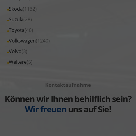
Peugeot
von
Fahrzeuge
Alle
Skoda
(1132)
anzeigen
Renault
von
Fahrzeuge
Alle
Suzuki
(28)
anzeigen
Seat
von
Fahrzeuge
Alle
Toyota
(46)
anzeigen
Skoda
von
Fahrzeuge
Alle
Volkswagen
(1240)
anzeigen
Suzuki
von
Fahrzeuge
Alle
Volvo
(3)
anzeigen
Toyota
von
Fahrzeuge
Alle
Weitere
(5)
anzeigen
Volkswagen
von
Fahrzeuge
anzeigen
Volvo
von
anzeigen
Kontaktaufnahme
Weitere
anzeigen
Können wir Ihnen behilflich sein?
Wir freuen
uns auf Sie!