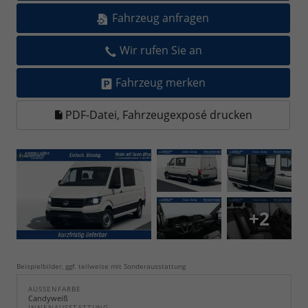
Fahrzeug anfragen
Wir rufen Sie an
Fahrzeug merken
PDF-Datei, Fahrzeugexposé drucken
+2
Beispielbilder, ggf. teilweise mit Sonderausstattung
AUSSENFARBE
Candyweiß
INNENAUSSTATTUNG