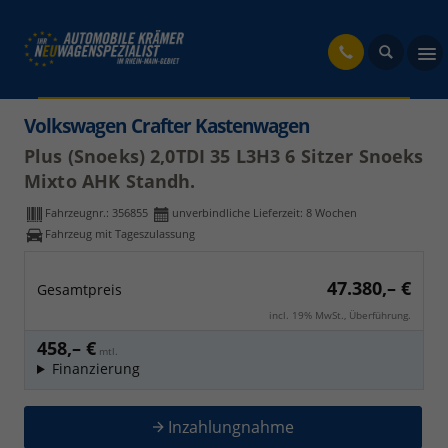
fahrzeug
Volkswagen Crafter Kastenwagen
Plus (Snoeks) 2,0TDI 35 L3H3 6 Sitzer Snoeks
Mixto AHK Standh.
Fahrzeugnr.:
356855
unverbindliche Lieferzeit:
8 Wochen
Fahrzeug mit Tageszulassung
47.380,– €
Gesamtpreis
incl. 19% MwSt., Überführung.
458,– €
mtl.
Finanzierung
Inzahlungnahme