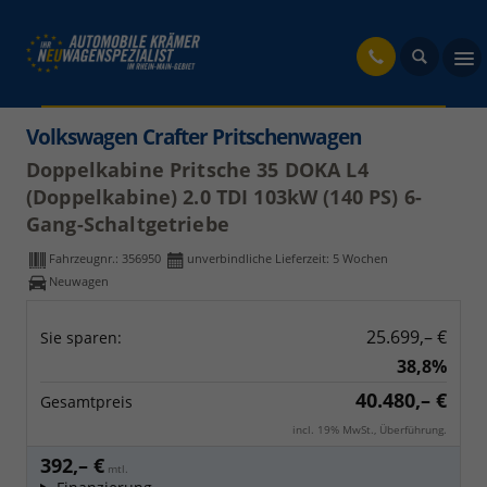
fahrzeug
Volkswagen Crafter Pritschenwagen
Doppelkabine Pritsche 35 DOKA L4
(Doppelkabine) 2.0 TDI 103kW (140 PS) 6-
Gang-Schaltgetriebe
Fahrzeugnr.:
356950
unverbindliche Lieferzeit:
5 Wochen
Neuwagen
25.699,– €
Sie sparen:
38,8%
40.480,– €
Gesamtpreis
incl. 19% MwSt., Überführung.
392,– €
mtl.