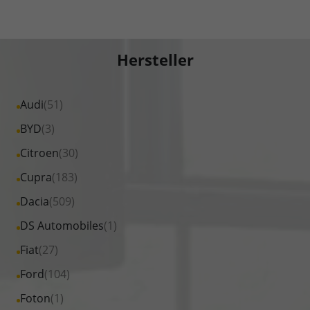
Hersteller
Alle
Audi
(51)
Fahrzeuge
Alle
BYD
(3)
von
Fahrzeuge
Alle
Citroen
(30)
Audi
von
Fahrzeuge
Alle
Cupra
(183)
anzeigen
BYD
von
Fahrzeuge
Alle
Dacia
(509)
anzeigen
Citroen
von
Fahrzeuge
Alle
DS Automobiles
(1)
anzeigen
Cupra
von
Fahrzeuge
Alle
Fiat
(27)
anzeigen
Dacia
von
Fahrzeuge
Alle
Ford
(104)
anzeigen
DS
von
Fahrzeuge
Alle
Foton
(1)
Automobiles
Fiat