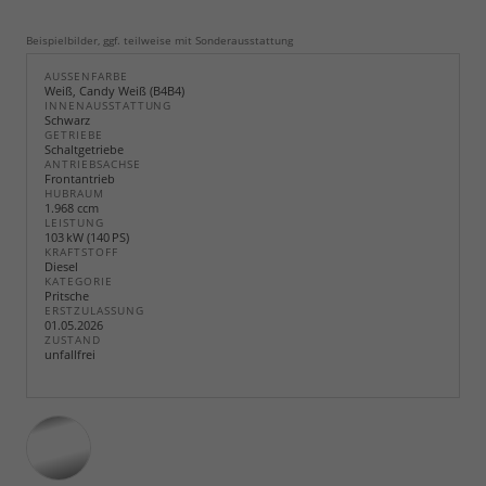
Beispielbilder, ggf. teilweise mit Sonderausstattung
AUSSENFARBE
Weiß, Candy Weiß (B4B4)
INNENAUSSTATTUNG
Schwarz
GETRIEBE
Schaltgetriebe
ANTRIEBSACHSE
Frontantrieb
HUBRAUM
1.968 ccm
LEISTUNG
103 kW (140 PS)
KRAFTSTOFF
Diesel
KATEGORIE
Pritsche
ERSTZULASSUNG
01.05.2026
ZUSTAND
unfallfrei