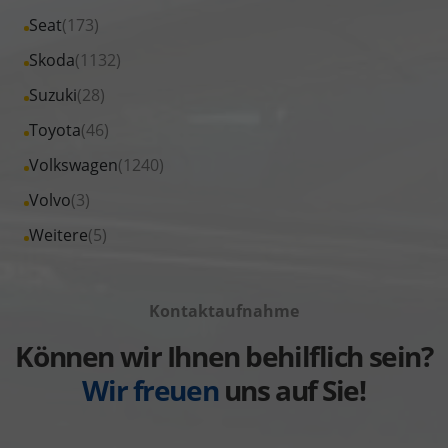
Opel
von
Fahrzeuge
Alle
Seat
(173)
anzeigen
Peugeot
von
Fahrzeuge
Alle
Skoda
(1132)
anzeigen
Renault
von
Fahrzeuge
Alle
Suzuki
(28)
anzeigen
Seat
von
Fahrzeuge
Alle
Toyota
(46)
anzeigen
Skoda
von
Fahrzeuge
Alle
Volkswagen
(1240)
anzeigen
Suzuki
von
Fahrzeuge
Alle
Volvo
(3)
anzeigen
Toyota
von
Fahrzeuge
Alle
Weitere
(5)
anzeigen
Volkswagen
von
Fahrzeuge
anzeigen
Volvo
von
anzeigen
Kontaktaufnahme
Weitere
anzeigen
Können wir Ihnen behilflich sein?
Wir freuen
uns auf Sie!