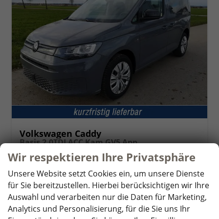
Volkswagen Caddy
Basis 2.0TDI ACC Kam GV5 App
unverbindliche Lieferzeit:
14 Tage
Fahrzeug mit Tageszulassung
Wir respektieren Ihre Privatsphäre
Fahrzeugnr.
357548
Getriebe
Schaltgetriebe
Unsere Website setzt Cookies ein, um unsere Dienste
Kraftstoff
Diesel
Außenfarbe
Puregrey
für Sie bereitzustellen. Hierbei berücksichtigen wir Ihre
Leistung
75 kW (102 PS)
Kilometerstand
10 km
Auswahl und verarbeiten nur die Daten für Marketing,
01.05.2026
Analytics und Personalisierung, für die Sie uns Ihr