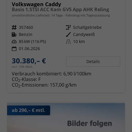
Volkswagen Caddy
Basis 1.5TSI ACC Kam GV5 App AHK Reling
unverbindliche Lieferzeit:
14 Tage
Fahrzeug mit Tageszulassung
Fahrzeugnr.
357460
Getriebe
Schaltgetriebe
Kraftstoff
Benzin
Außenfarbe
Candyweiß
Leistung
85 kW (116 PS)
Kilometerstand
10 km
01.06.2026
30.380,– €
Details
incl. 19% MwSt.
Verbrauch kombiniert:
6,90 l/100km
CO
-Klasse:
F
2
CO
-Emissionen:
157,00 g/km
2
ab 296,– € mtl.