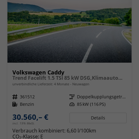
Volkswagen Caddy
Trend Facelift 1.5 TSI 85 kW DSG,Klimaautomatik, 5 Sitze, Zuziehhilfe Schiebetüren + Heckklappe, PDC v+h, ACC, Side Assist Blind Spot, Ausparkhilfe, Ausstiegswarner, Digital Cockpit PRO, Radioanlage Navigationsvorbereituing,, Mittearmlehne verstellbar
unverbindliche Lieferzeit:
4 Monate
Neuwagen
Fahrzeugnr.
361512
Getriebe
Doppelkupplungsgetriebe (DSG)
Kraftstoff
Benzin
Leistung
85 kW (116 PS)
30.560,– €
Details
incl. 19% MwSt.
Verbrauch kombiniert:
6,60 l/100km
CO
-Klasse:
E
2