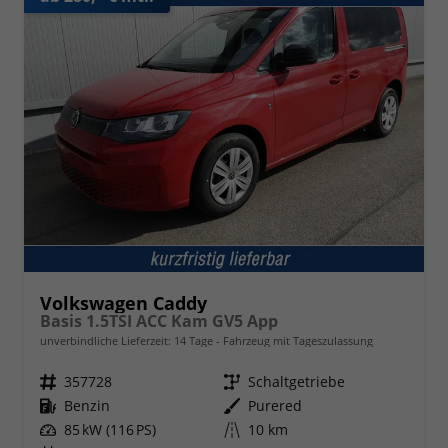
Volkswagen Caddy
Basis 1.5TSI ACC Kam GV5 App
unverbindliche Lieferzeit:
14 Tage
Fahrzeug mit Tageszulassung
Fahrzeugnr.
357728
Getriebe
Schaltgetriebe
Kraftstoff
Benzin
Außenfarbe
Purered
Leistung
85 kW (116 PS)
Kilometerstand
10 km