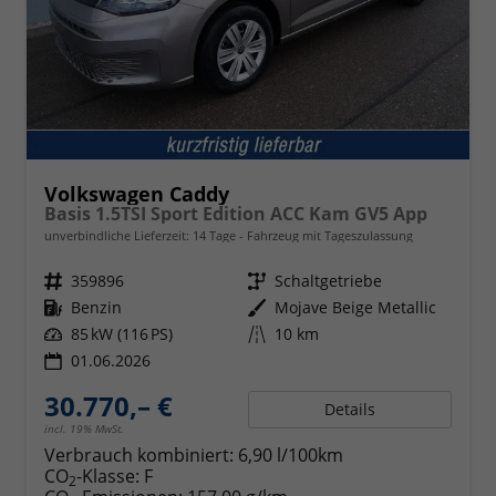
Volkswagen Caddy
Basis 1.5TSI Sport Edition ACC Kam GV5 App
unverbindliche Lieferzeit:
14 Tage
Fahrzeug mit Tageszulassung
Fahrzeugnr.
359896
Getriebe
Schaltgetriebe
Kraftstoff
Benzin
Außenfarbe
Mojave Beige Metallic
Leistung
85 kW (116 PS)
Kilometerstand
10 km
01.06.2026
30.770,– €
Details
incl. 19% MwSt.
Verbrauch kombiniert:
6,90 l/100km
CO
-Klasse:
F
2