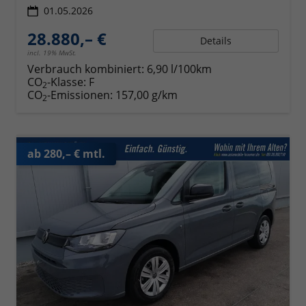
01.05.2026
28.880,– €
Details
incl. 19% MwSt.
Verbrauch kombiniert:
6,90 l/100km
CO
-Klasse:
F
2
CO
-Emissionen:
157,00 g/km
2
ab 280,– € mtl.