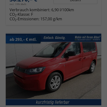
incl. 19% MwSt.
Verbrauch kombiniert:
6,90 l/100km
CO
-Klasse:
F
2
CO
-Emissionen:
157,00 g/km
2
ab 293,– € mtl.