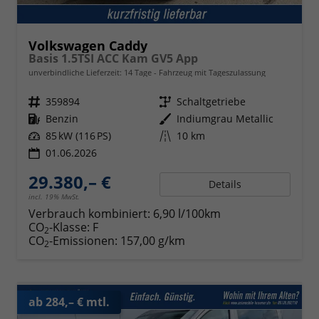
Volkswagen Caddy
Basis 1.5TSI ACC Kam GV5 App
unverbindliche Lieferzeit:
14 Tage
Fahrzeug mit Tageszulassung
Fahrzeugnr.
359894
Getriebe
Schaltgetriebe
Kraftstoff
Benzin
Außenfarbe
Indiumgrau Metallic
Leistung
85 kW (116 PS)
Kilometerstand
10 km
01.06.2026
29.380,– €
Details
incl. 19% MwSt.
Verbrauch kombiniert:
6,90 l/100km
CO
-Klasse:
F
2
CO
-Emissionen:
157,00 g/km
2
ab 284,– € mtl.