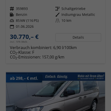
Fahrzeugnr.
359893
Getriebe
Schaltgetriebe
Kraftstoff
Benzin
Außenfarbe
Indiumgrau Metallic
Leistung
85 kW (116 PS)
Kilometerstand
10 km
01.06.2026
30.770,– €
Details
incl. 19% MwSt.
Verbrauch kombiniert:
6,90 l/100km
CO
-Klasse:
F
2
CO
-Emissionen:
157,00 g/km
2
ab 298,– € mtl.