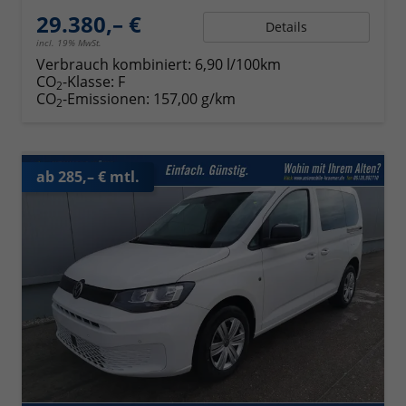
29.380,– €
Details
incl. 19% MwSt.
Verbrauch kombiniert:
6,90 l/100km
CO
-Klasse:
F
2
CO
-Emissionen:
157,00 g/km
2
ab 285,– € mtl.