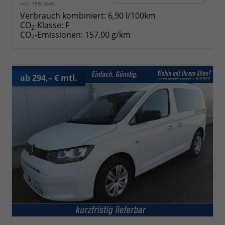
incl. 19% MwSt.
Verbrauch kombiniert:
6,90 l/100km
CO
-Klasse:
F
2
CO
-Emissionen:
157,00 g/km
2
ab 294,– € mtl.