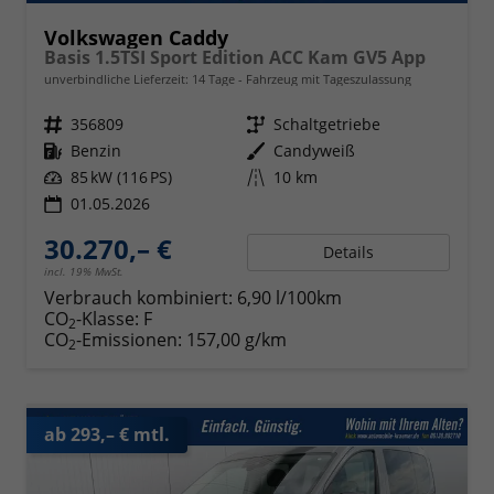
Volkswagen Caddy
Basis 1.5TSI Sport Edition ACC Kam GV5 App
unverbindliche Lieferzeit:
14 Tage
Fahrzeug mit Tageszulassung
Fahrzeugnr.
356809
Getriebe
Schaltgetriebe
Kraftstoff
Benzin
Außenfarbe
Candyweiß
Leistung
85 kW (116 PS)
Kilometerstand
10 km
01.05.2026
30.270,– €
Details
incl. 19% MwSt.
Verbrauch kombiniert:
6,90 l/100km
CO
-Klasse:
F
2
CO
-Emissionen:
157,00 g/km
2
ab 293,– € mtl.