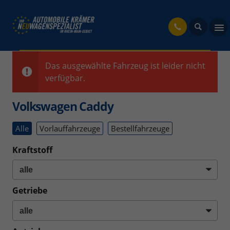
fahrzeug
Das ausgewählte Fahrzeug ist leider nicht
verfügbar.
Volkswagen Caddy
Alle
Vorlauffahrzeuge
Bestellfahrzeuge
Kraftstoff
Getriebe