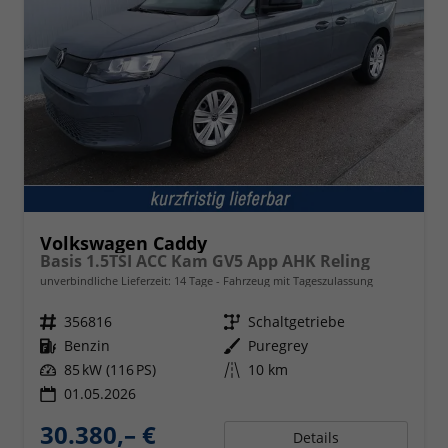
Volkswagen Caddy
Basis 1.5TSI ACC Kam GV5 App AHK Reling
unverbindliche Lieferzeit:
14 Tage
Fahrzeug mit Tageszulassung
Fahrzeugnr.
356816
Getriebe
Schaltgetriebe
Kraftstoff
Benzin
Außenfarbe
Puregrey
Leistung
85 kW (116 PS)
Kilometerstand
10 km
01.05.2026
30.380,– €
Details