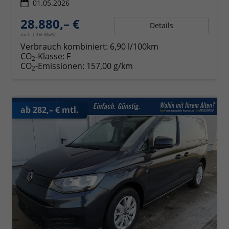
01.05.2026
28.880,– €
Details
incl. 19% MwSt.
Verbrauch kombiniert:
6,90 l/100km
CO
-Klasse:
F
2
CO
-Emissionen:
157,00 g/km
2
ab 282,– € mtl.