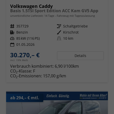
Volkswagen Caddy
Basis 1.5TSI Sport Edition ACC Kam GV5 App
unverbindliche Lieferzeit:
14 Tage
Fahrzeug mit Tageszulassung
Fahrzeugnr.
357729
Getriebe
Schaltgetriebe
Kraftstoff
Benzin
Außenfarbe
Kirschrot
Leistung
85 kW (116 PS)
Kilometerstand
10 km
01.05.2026
30.270,– €
Details
incl. 19% MwSt.
Verbrauch kombiniert:
6,90 l/100km
CO
-Klasse:
F
2
CO
-Emissionen:
157,00 g/km
2
ab 294,– € mtl.