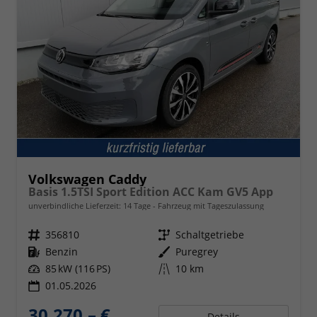
Volkswagen Caddy
Basis 1.5TSI Sport Edition ACC Kam GV5 App
unverbindliche Lieferzeit:
14 Tage
Fahrzeug mit Tageszulassung
Fahrzeugnr.
356810
Getriebe
Schaltgetriebe
Kraftstoff
Benzin
Außenfarbe
Puregrey
Leistung
85 kW (116 PS)
Kilometerstand
10 km
01.05.2026
30.270,– €
Details