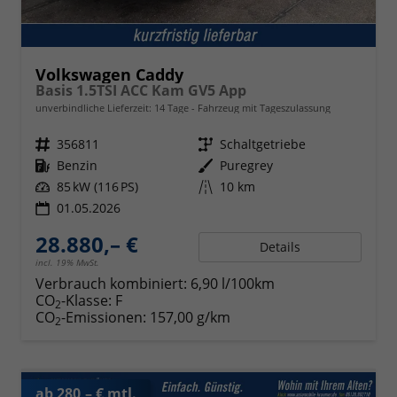
Volkswagen Caddy
Basis 1.5TSI ACC Kam GV5 App
unverbindliche Lieferzeit:
14 Tage
Fahrzeug mit Tageszulassung
Fahrzeugnr.
356811
Getriebe
Schaltgetriebe
Kraftstoff
Benzin
Außenfarbe
Puregrey
Leistung
85 kW (116 PS)
Kilometerstand
10 km
01.05.2026
28.880,– €
Details
incl. 19% MwSt.
Verbrauch kombiniert:
6,90 l/100km
CO
-Klasse:
F
2
CO
-Emissionen:
157,00 g/km
2
ab 280,– € mtl.