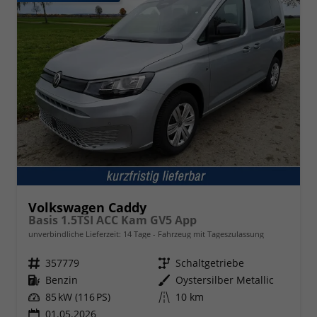
Volkswagen Caddy
Basis 1.5TSI ACC Kam GV5 App
unverbindliche Lieferzeit:
14 Tage
Fahrzeug mit Tageszulassung
Fahrzeugnr.
357779
Getriebe
Schaltgetriebe
Kraftstoff
Benzin
Außenfarbe
Oystersilber Metallic
Leistung
85 kW (116 PS)
Kilometerstand
10 km
01.05.2026