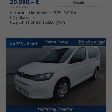
29.980,– €
Details
incl. 19% MwSt.
Verbrauch kombiniert:
5,70 l/100km
CO
-Klasse:
E
2
CO
-Emissionen:
150,00 g/km
2
ab 293,– € mtl.