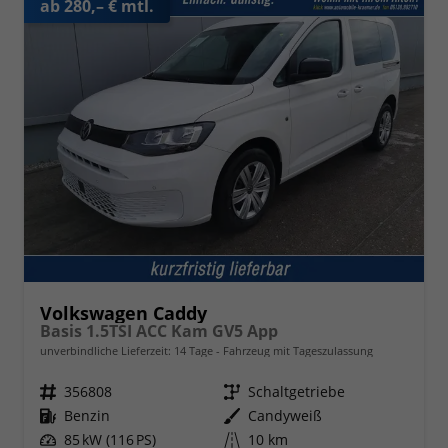
ab 280,– € mtl.
Volkswagen Caddy
Basis 1.5TSI ACC Kam GV5 App
unverbindliche Lieferzeit:
14 Tage
Fahrzeug mit Tageszulassung
Fahrzeugnr.
356808
Getriebe
Schaltgetriebe
Kraftstoff
Benzin
Außenfarbe
Candyweiß
Leistung
85 kW (116 PS)
Kilometerstand
10 km