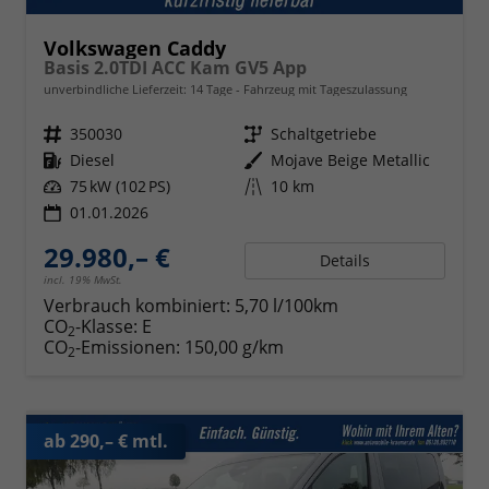
Volkswagen Caddy
Basis 2.0TDI ACC Kam GV5 App
unverbindliche Lieferzeit:
14 Tage
Fahrzeug mit Tageszulassung
Fahrzeugnr.
350030
Getriebe
Schaltgetriebe
Kraftstoff
Diesel
Außenfarbe
Mojave Beige Metallic
Leistung
75 kW (102 PS)
Kilometerstand
10 km
01.01.2026
29.980,– €
Details
incl. 19% MwSt.
Verbrauch kombiniert:
5,70 l/100km
CO
-Klasse:
E
2
CO
-Emissionen:
150,00 g/km
2
ab 290,– € mtl.