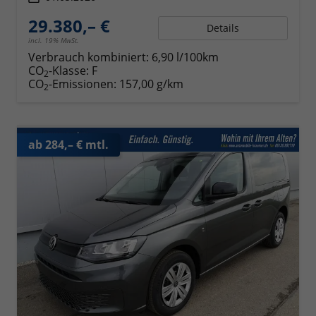
29.380,– €
Details
incl. 19% MwSt.
Verbrauch kombiniert:
6,90 l/100km
CO
-Klasse:
F
2
CO
-Emissionen:
157,00 g/km
2
ab 284,– € mtl.