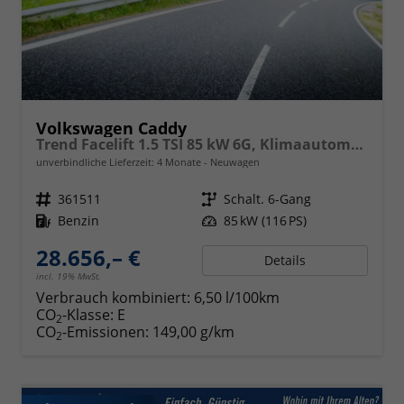
Volkswagen Caddy
Trend Facelift 1.5 TSI 85 kW 6G, Klimaautomatik, 5 Sitze, Zuziehhilfe Schiebetüren + Heckklappe, PDC v+h, ACC, Side Assist Blind Spot, Ausparkhilfe, Ausstiegswarner, Digital Cockpit PRO, Radioanlage Navigationsvorbereituing,, Mittearmlehne verstellbar
unverbindliche Lieferzeit:
4 Monate
Neuwagen
Fahrzeugnr.
361511
Getriebe
Schalt. 6-Gang
Kraftstoff
Benzin
Leistung
85 kW (116 PS)
28.656,– €
Details
incl. 19% MwSt.
Verbrauch kombiniert:
6,50 l/100km
CO
-Klasse:
E
2
CO
-Emissionen:
149,00 g/km
2