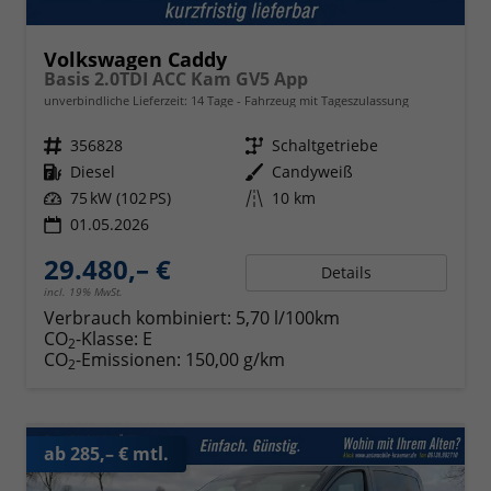
Volkswagen Caddy
Basis 2.0TDI ACC Kam GV5 App
unverbindliche Lieferzeit:
14 Tage
Fahrzeug mit Tageszulassung
Fahrzeugnr.
356828
Getriebe
Schaltgetriebe
Kraftstoff
Diesel
Außenfarbe
Candyweiß
Leistung
75 kW (102 PS)
Kilometerstand
10 km
01.05.2026
29.480,– €
Details
incl. 19% MwSt.
Verbrauch kombiniert:
5,70 l/100km
CO
-Klasse:
E
2
CO
-Emissionen:
150,00 g/km
2
ab 285,– € mtl.