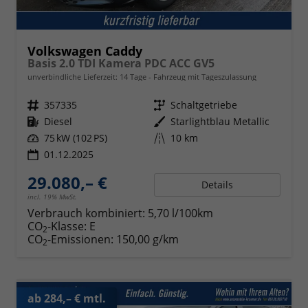
Volkswagen Caddy
Basis 2.0 TDI Kamera PDC ACC GV5
unverbindliche Lieferzeit:
14 Tage
Fahrzeug mit Tageszulassung
Fahrzeugnr.
357335
Getriebe
Schaltgetriebe
Kraftstoff
Diesel
Außenfarbe
Starlightblau Metallic
Leistung
75 kW (102 PS)
Kilometerstand
10 km
01.12.2025
29.080,– €
Details
incl. 19% MwSt.
Verbrauch kombiniert:
5,70 l/100km
CO
-Klasse:
E
2
CO
-Emissionen:
150,00 g/km
2
ab 284,– € mtl.