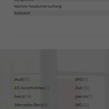
Nächste Hauptuntersuchung
Radstand
Alle
Audi
(51)
Alle
BYD
(3)
Fahrzeuge
Fahrzeuge
Alle
DS Automobiles
(1)
Alle
Fiat
(25)
von
von
Fahrzeuge
Fahrzeuge
Alle
Iveco
(14)
Alle
Jaecoo
(7)
Audi
BYD
von
von
Fahrzeuge
Fahrzeuge
Alle
Mercedes-Benz
(8)
Alle
MG
(52)
anzeigen
anzeigen
DS
Fiat