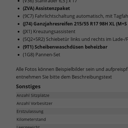
(V36) Stahlräder 6,5 J x 17
(ZVA) Assistenzpaket
(9C7) Fahrlichtschaltung automatisch, mit Tagfah
(J74) Ganzjahresreifen 215/55 R17 98H XL (M+S
(JX1) Kreuzungsassistent
(5Q2+5R2) Schiebetür links und rechts im Lade-
(9T1) Scheibenwaschdüsen beheizbar
(1G8) Pannen-Set
Alle Fotos können Beispielbilder sein und aufpreispf
entnehmen Sie bitte dem Beschreibungstext
Sonstiges
Anzahl Sitzplätze
Anzahl Vorbesitzer
Erstzulassung
Kilometerstand
Leergewicht