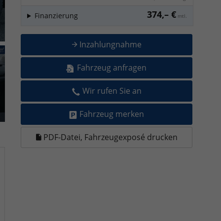
374,– €
Finanzierung
mtl.
Inzahlungnahme
Fahrzeug anfragen
Wir rufen Sie an
Fahrzeug merken
PDF-Datei, Fahrzeugexposé drucken