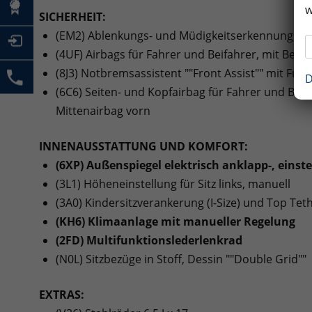
w
SICHERHEIT:
(EM2) Ablenkungs- und Müdigkeitserkennung
(4UF) Airbags für Fahrer und Beifahrer, mit Beif
(8J3) Notbremsassistent ""Front Assist"" mit F
D
(6C6) Seiten- und Kopfairbag für Fahrer und Beif
Mittenairbag vorn
INNENAUSSTATTUNG UND KOMFORT:
(6XP) Außenspiegel elektrisch anklapp-, einste
(3L1) Höheneinstellung für Sitz links, manuell
(3A0) Kindersitzverankerung (I-Size) und Top Tethe
(KH6) Klimaanlage mit manueller Regelung
(2FD) Multifunktionslederlenkrad
(N0L) Sitzbezüge in Stoff, Dessin ""Double Grid""
EXTRAS: