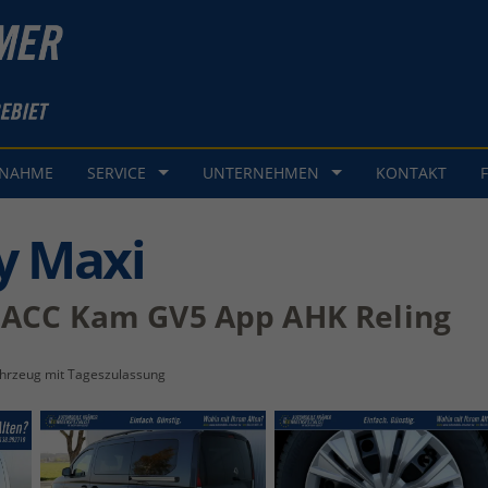
GNAHME
SERVICE
UNTERNEHMEN
KONTAKT
y Maxi
n ACC Kam GV5 App AHK Reling
hrzeug mit Tageszulassung