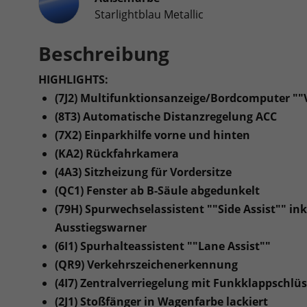
Starlightblau Metallic
Beschreibung
HIGHLIGHTS:
(7J2) Multifunktionsanzeige/Bordcomputer ""Vi
(8T3) Automatische Distanzregelung ACC
(7X2) Einparkhilfe vorne und hinten
(KA2) Rückfahrkamera
(4A3) Sitzheizung für Vordersitze
(QC1) Fenster ab B-Säule abgedunkelt
(79H) Spurwechselassistent ""Side Assist"" in
Ausstiegswarner
(6I1) Spurhalteassistent ""Lane Assist""
(QR9) Verkehrszeichenerkennung
(4I7) Zentralverriegelung mit Funkklappschlüsse
(2J1) Stoßfänger in Wagenfarbe lackiert