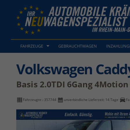
FAHRZEUGE
GEBRAUCHTWAGEN
INZAHLUN
Volkswagen Cadd
Basis 2.0TDI 6Gang 4Motio
Fahrzeugnr.:
357744
unverbindliche Lieferzeit:
14 Tage
Fa