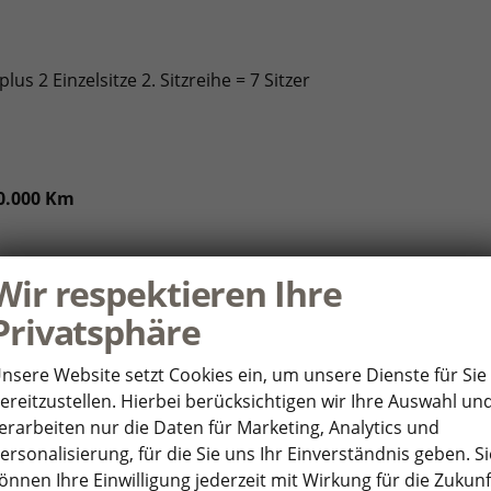
lus 2 Einzelsitze 2. Sitzreihe = 7 Sitzer
00.000 Km
Wir respektieren Ihre
uch-Farbdisplay
Privatsphäre
öhter Ladeleistung
less für Apple CarPlay und Android Auto
nsere Website setzt Cookies ein, um unsere Dienste für Sie
ereitzustellen. Hierbei berücksichtigen wir Ihre Auswahl un
erarbeiten nur die Daten für Marketing, Analytics und
ersonalisierung, für die Sie uns Ihr Einverständnis geben. Si
onnect Plus""
önnen Ihre Einwilligung jederzeit mit Wirkung für die Zukunf