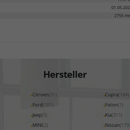
01.05.20
2755 m
Hersteller
Alle
Citroen
(31)
Alle
Cupra
(184)
Fahrzeuge
Fahrzeuge
Alle
Ford
(101)
Alle
Foton
(1)
von
von
Fahrzeuge
Fahrzeuge
Alle
Jeep
(5)
Alle
Kia
(311)
Citroen
Cupra
von
von
Fahrzeuge
Fahrzeuge
Alle
MINI
(2)
Alle
Nissan
(179
anzeigen
anzeigen
Ford
Foton