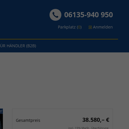
06135-940 950
Parkplatz (
0
)
Anmelden
FÜR HÄNDLER (B2B)
38.580,– €
Gesamtpreis
incl. 19% MwSt., Überführung.