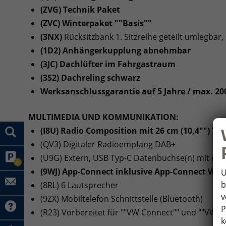
(ZVG) Technik Paket
(ZVC) Winterpaket ""Basis""
(3NX)
Rücksitzbank 1. Sitzreihe geteilt umlegbar, p
(1D2) Anhängerkupplung abnehmbar
(3JC) Dachlüfter im Fahrgastraum
(3S2) Dachreling schwarz
Werksanschlussgarantie auf 5 Jahre / max. 2
MULTIMEDIA UND KOMMUNIKATION:
(I8U) Radio Composition mit 26 cm (10,4"") To
(QV3) Digitaler Radioempfang DAB+
(U9G) Extern, USB Typ-C Datenbuchse(n) mit erh
0
(9WJ) App-Connect inklusive App-Connect Wire
U
b
(8RL) 6 Lautsprecher
v
(9ZX) Mobiltelefon Schnittstelle (Bluetooth)
P
(R23) Vorbereitet für ""VW Connect"" und ""VW C
k