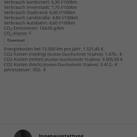
Verbrauch kombiniert:
6,30 l/100km
Verbrauch Innenstadt:
7,70 l/100km
Verbrauch Stadtrand:
6,00 l/100km
Verbrauch Landstraße:
4,80 l/100km
Verbrauch Autobahn:
6,60 l/100km
CO
-Emissionen:
164,00 g/km
2
CO
-Klasse:
F
2
Download
Energiekosten bei 15.000 km pro Jahr:
1.521,45 €
CO2 Kosten (niedrig)
:
1.476,- €
(Kosten Durchschnitt 10 Jahre)
CO2 Kosten (mittel)
:
3.505,50 €
(Kosten Durchschnitt 10 Jahre)
CO2 Kosten (hoch)
:
5.412,- €
(Kosten Durchschnitt 10 Jahre)
Jahressteuer:
350,- €
Innenausstattung
Innenausstattung