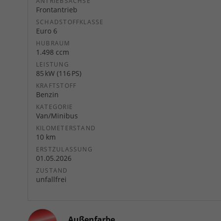
ANTRIEBSACHSE
Frontantrieb
SCHADSTOFFKLASSE
Euro 6
HUBRAUM
1.498 ccm
LEISTUNG
85 kW (116 PS)
KRAFTSTOFF
Benzin
KATEGORIE
Van/Minibus
KILOMETERSTAND
10 km
ERSTZULASSUNG
01.05.2026
ZUSTAND
unfallfrei
Außenfarbe