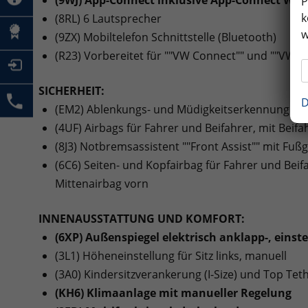
P
k
(8RL) 6 Lautsprecher
w
(9ZX) Mobiltelefon Schnittstelle (Bluetooth)
(R23) Vorbereitet für ""VW Connect"" und ""VW C
SICHERHEIT:
D
(EM2) Ablenkungs- und Müdigkeitserkennung
(4UF) Airbags für Fahrer und Beifahrer, mit Beif
(8J3) Notbremsassistent ""Front Assist"" mit F
(6C6) Seiten- und Kopfairbag für Fahrer und Beif
Mittenairbag vorn
INNENAUSSTATTUNG UND KOMFORT:
(6XP) Außenspiegel elektrisch anklapp-, einste
(3L1) Höheneinstellung für Sitz links, manuell
(3A0) Kindersitzverankerung (I-Size) und Top Tethe
(KH6) Klimaanlage mit manueller Regelung