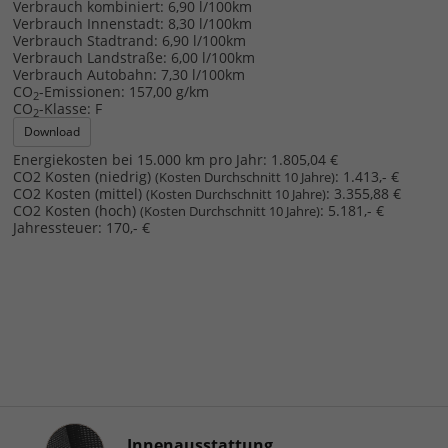
Verbrauch kombiniert:
6,90 l/100km
Verbrauch Innenstadt:
8,30 l/100km
Verbrauch Stadtrand:
6,90 l/100km
Verbrauch Landstraße:
6,00 l/100km
Verbrauch Autobahn:
7,30 l/100km
CO
-Emissionen:
157,00 g/km
2
CO
-Klasse:
F
2
Download
Energiekosten bei 15.000 km pro Jahr:
1.805,04 €
CO2 Kosten (niedrig)
:
1.413,- €
(Kosten Durchschnitt 10 Jahre)
CO2 Kosten (mittel)
:
3.355,88 €
(Kosten Durchschnitt 10 Jahre)
CO2 Kosten (hoch)
:
5.181,- €
(Kosten Durchschnitt 10 Jahre)
Jahressteuer:
170,- €
Innenausstattung
Innenausstattung