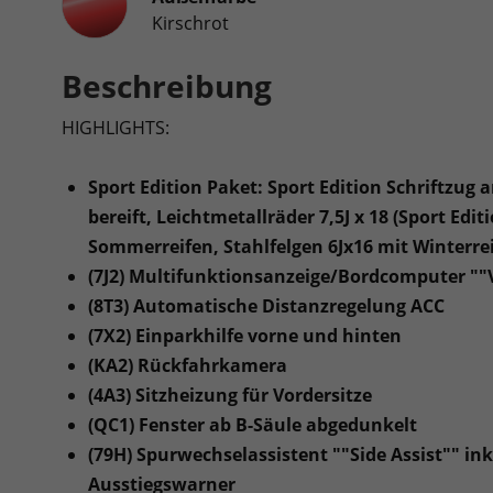
Kirschrot
Beschreibung
HIGHLIGHTS:
Sport Edition Paket: Sport Edition Schriftzug
bereift, Leichtmetallräder 7,5J x 18 (Sport Ed
Sommerreifen, Stahlfelgen 6Jx16 mit Winterrei
(7J2) Multifunktionsanzeige/Bordcomputer ""Vi
(8T3) Automatische Distanzregelung ACC
(7X2) Einparkhilfe vorne und hinten
(KA2) Rückfahrkamera
(4A3) Sitzheizung für Vordersitze
(QC1) Fenster ab B-Säule abgedunkelt
(79H) Spurwechselassistent ""Side Assist"" in
Ausstiegswarner