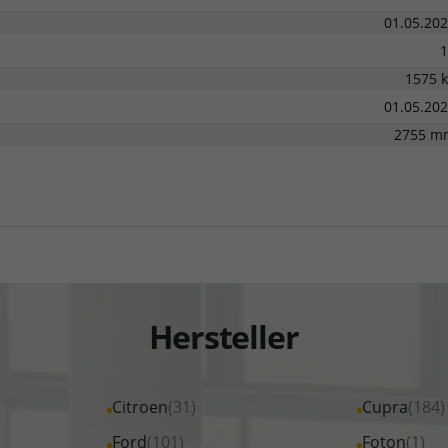
01.05.20
1
1575 
01.05.20
2755 m
Hersteller
Alle
Citroen
(31)
Alle
Cupra
(184)
Fahrzeuge
Fahrzeuge
Alle
Ford
(101)
Alle
Foton
(1)