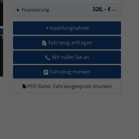
328,– €
Finanzierung
mtl.
Inzahlungnahme
Fahrzeug anfragen
Wir rufen Sie an
Fahrzeug merken
PDF-Datei, Fahrzeugexposé drucken