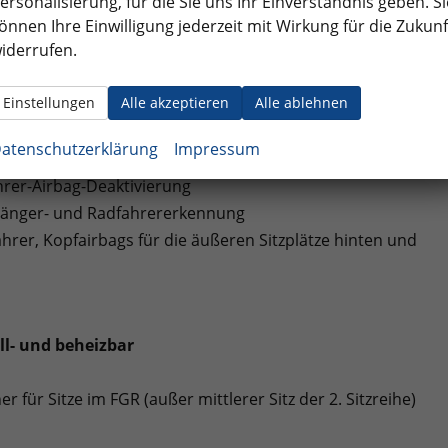
ersonalisierung, für die Sie uns Ihr Einverständnis geben. Si
önnen Ihre Einwilligung jederzeit mit Wirkung für die Zukunf
iderrufen.
onnect Plus""
Einstellungen
Alle akzeptieren
Alle ablehnen
atenschutzerklärung
Impressum
ahrer-Airbag-Deaktivierung
ußgänger- und Radfahrererkennung
ahrer, Kopfairbags für die äußeren Sitzplätze hinten und
ll- und beheizbar
r für Sitze im FGR (außer mittlerer Sitz der 2. Sitzreihe)