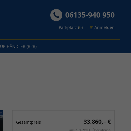
06135-940 950
Parkplatz (
0
)
Anmelden
FÜR HÄNDLER (B2B)
33.860,– €
Gesamtpreis
incl. 19% MwSt., Überführung.