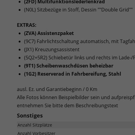
(2FD) Multifunktionslederlenkrad
(N0L) Sitzbezüge in Stoff, Dessin ""Double Grid""
EXTRAS:
(ZVA) Assistenzpaket
(9C7) Fahrlichtschaltung automatisch, mit Tagfah
(JX1) Kreuzungsassistent
(5Q2+5R2) Schiebetür links und rechts im Lade-
(9T1) Scheibenwaschdüsen beheizbar
(1G2) Reserverad in Fahrbereifung, Stahl
ausl. Ez. und Garantiebeginn / 0 Km
Alle Fotos können Beispielbilder sein und aufpreispf
entnehmen Sie bitte dem Beschreibungstext
Sonstiges
Anzahl Sitzplätze
Anzahl Vorbesitzer