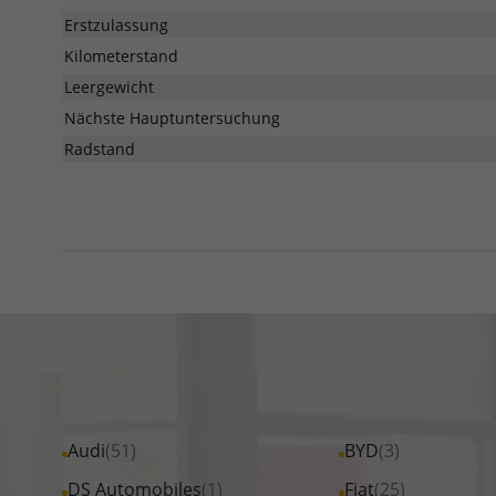
Erstzulassung
Kilometerstand
Leergewicht
Nächste Hauptuntersuchung
Radstand
Alle
Audi
(51)
Alle
BYD
(3)
Fahrzeuge
Fahrzeuge
Alle
DS Automobiles
(1)
Alle
Fiat
(25)