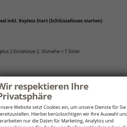
l inkl. Keyless Start (Schlüsselloses starten)
lus 2 Einzelsitze 2. Sitzreihe = 7 Sitzer
00.000 Km
Wir respektieren Ihre
Privatsphäre
uch-Farbdisplay
nsere Website setzt Cookies ein, um unsere Dienste für Sie
ereitzustellen. Hierbei berücksichtigen wir Ihre Auswahl un
öhter Ladeleistung
erarbeiten nur die Daten für Marketing, Analytics und
less für Apple CarPlay und Android Auto