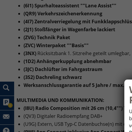
(6I1) Spurhalteassistent ""Lane Assist""
(QR9) Verkehrszeichenerkennung
(4I7) Zentralverriegelung mit Funkklappschlüsse
(2J1) Stoßfänger in Wagenfarbe lackiert
(ZVG) Technik Paket
(ZVC) Winterpaket ""Basis""
(3NX)
Rücksitzbank 1. Sitzreihe geteilt umlegbar, p
(1D2) Anhängerkupplung abnehmbar
(3JC) Dachlüfter im Fahrgastraum
(3S2) Dachreling schwarz
Werksanschlussgarantie auf 5 Jahre / max. 2
MULTIMEDIA UND KOMMUNIKATION:
0
(I8U) Radio Composition mit 26 cm (10,4"") To
U
(QV3) Digitaler Radioempfang DAB+
b
(U9G) Extern, USB Typ-C Datenbuchse(n) mit erh
v
(9WJ) App-Connect inklusive App-Connect Wire