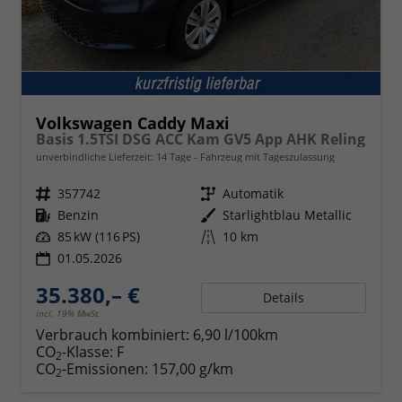
Volkswagen Caddy Maxi
Basis 1.5TSI DSG ACC Kam GV5 App AHK Reling
unverbindliche Lieferzeit:
14 Tage
Fahrzeug mit Tageszulassung
Fahrzeugnr.
357742
Getriebe
Automatik
Kraftstoff
Benzin
Außenfarbe
Starlightblau Metallic
Leistung
85 kW (116 PS)
Kilometerstand
10 km
01.05.2026
35.380,– €
Details
incl. 19% MwSt.
Verbrauch kombiniert:
6,90 l/100km
CO
-Klasse:
F
2
CO
-Emissionen:
157,00 g/km
2