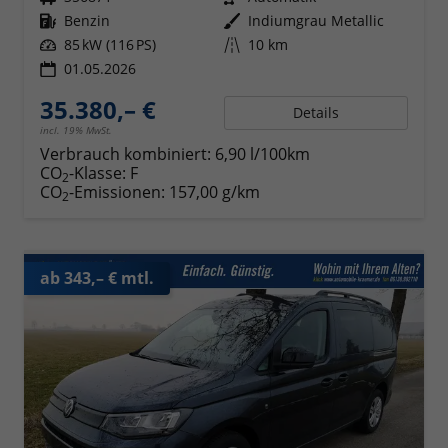
Kraftstoff
Benzin
Außenfarbe
Indiumgrau Metallic
Leistung
85 kW (116 PS)
Kilometerstand
10 km
01.05.2026
35.380,– €
Details
incl. 19% MwSt.
Verbrauch kombiniert:
6,90 l/100km
CO
-Klasse:
F
2
CO
-Emissionen:
157,00 g/km
2
ab 343,– € mtl.