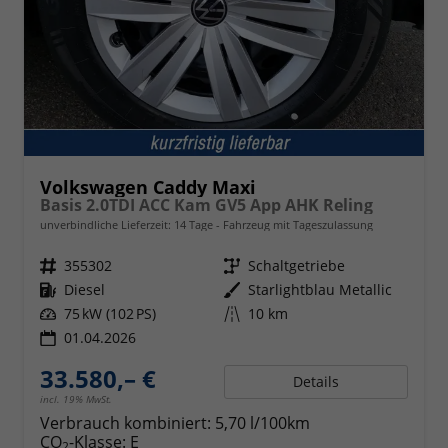
Volkswagen Caddy Maxi
Basis 2.0TDI ACC Kam GV5 App AHK Reling
unverbindliche Lieferzeit:
14 Tage
Fahrzeug mit Tageszulassung
Fahrzeugnr.
355302
Getriebe
Schaltgetriebe
Kraftstoff
Diesel
Außenfarbe
Starlightblau Metallic
Leistung
75 kW (102 PS)
Kilometerstand
10 km
01.04.2026
33.580,– €
Details
incl. 19% MwSt.
Verbrauch kombiniert:
5,70 l/100km
CO
-Klasse:
E
2