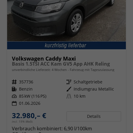
Volkswagen Caddy Maxi
Basis 1.5TSI ACC Kam GV5 App AHK Reling
unverbindliche Lieferzeit:
4 Wochen
Fahrzeug mit Tageszulassung
Fahrzeugnr.
357736
Getriebe
Schaltgetriebe
Kraftstoff
Benzin
Außenfarbe
Indiumgrau Metallic
Leistung
85 kW (116 PS)
Kilometerstand
10 km
01.06.2026
32.980,– €
Details
incl. 19% MwSt.
Verbrauch kombiniert:
6,90 l/100km