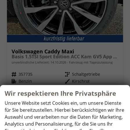
Volkswagen Caddy Maxi
Basis 1.5TSI Sport Edition ACC Kam GV5 App AHK Reling
unverbindliche Lieferzeit:
14.10.2026
Fahrzeug mit Tageszulassung
Fahrzeugnr.
357735
Getriebe
Schaltgetriebe
Kraftstoff
Benzin
Außenfarbe
Kirschrot
Leistung
85 kW (116 PS)
Kilometerstand
10 km
Wir respektieren Ihre Privatsphäre
01.05.2026
Unsere Website setzt Cookies ein, um unsere Dienste
33.860,– €
Details
für Sie bereitzustellen. Hierbei berücksichtigen wir Ihre
incl. 19% MwSt.
Auswahl und verarbeiten nur die Daten für Marketing,
Verbrauch kombiniert:
6,90 l/100km
Analytics und Personalisierung, für die Sie uns Ihr
CO
-Klasse:
F
2