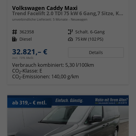
Volkswagen Caddy Maxi
Trend Facelift 2.0 TDI 75 kW 6 Gang,7 Sitze, Klimautomatik, Zuziehhilfe für Schiebetüren u. Heckklppe, App Connevt, Digital Cockpit PRO, PDC v+h, Full Assistenzsysteme, Radio, Navigationsvorbereitung
unverbindliche Lieferzeit:
5 Monate
Neuwagen
Fahrzeugnr.
362358
Getriebe
Schalt. 6-Gang
Kraftstoff
Diesel
Leistung
75 kW (102 PS)
32.821,– €
Details
incl. 19% MwSt.
Verbrauch kombiniert:
5,30 l/100km
CO
-Klasse:
E
2
CO
-Emissionen:
140,00 g/km
2
ab 319,– € mtl.