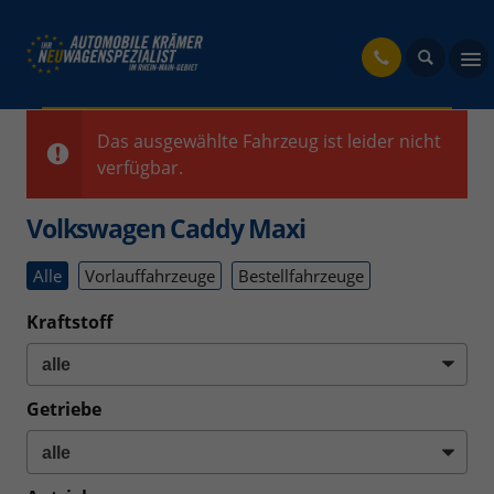
fahrzeug
Das ausgewählte Fahrzeug ist leider nicht
verfügbar.
Volkswagen Caddy Maxi
Alle
Vorlauffahrzeuge
Bestellfahrzeuge
Kraftstoff
Getriebe