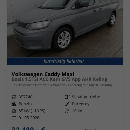
Volkswagen Caddy Maxi
Basis 1.5TSI ACC Kam GV5 App AHK Reling
unverbindliche Lieferzeit:
4 Wochen
Fahrzeug mit Tageszulassung
Fahrzeugnr.
357740
Getriebe
Schaltgetriebe
Kraftstoff
Benzin
Außenfarbe
Puregrey
Leistung
85 kW (116 PS)
Kilometerstand
10 km
01.05.2026
32.480,– €