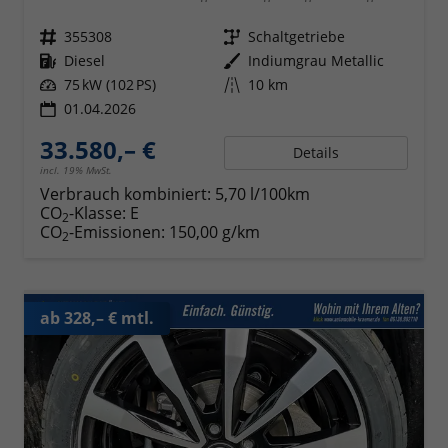
Fahrzeugnr.
355308
Getriebe
Schaltgetriebe
Kraftstoff
Diesel
Außenfarbe
Indiumgrau Metallic
Leistung
75 kW (102 PS)
Kilometerstand
10 km
01.04.2026
33.580,– €
Details
incl. 19% MwSt.
Verbrauch kombiniert:
5,70 l/100km
CO
-Klasse:
E
2
CO
-Emissionen:
150,00 g/km
2
ab 328,– € mtl.