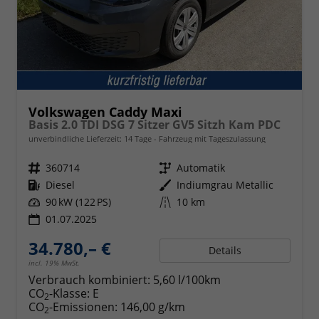
Volkswagen Caddy Maxi
Basis 2.0 TDI DSG 7 Sitzer GV5 Sitzh Kam PDC
unverbindliche Lieferzeit:
14 Tage
Fahrzeug mit Tageszulassung
Fahrzeugnr.
360714
Getriebe
Automatik
Kraftstoff
Diesel
Außenfarbe
Indiumgrau Metallic
Leistung
90 kW (122 PS)
Kilometerstand
10 km
01.07.2025
34.780,– €
Details
incl. 19% MwSt.
Verbrauch kombiniert:
5,60 l/100km
CO
-Klasse:
E
2
CO
-Emissionen:
146,00 g/km
2