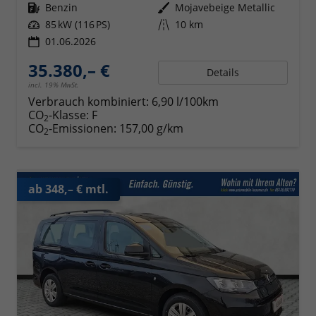
Kraftstoff
Benzin
Außenfarbe
Mojavebeige Metallic
Leistung
85 kW (116 PS)
Kilometerstand
10 km
01.06.2026
35.380,– €
Details
incl. 19% MwSt.
Verbrauch kombiniert:
6,90 l/100km
CO
-Klasse:
F
2
CO
-Emissionen:
157,00 g/km
2
ab 348,– € mtl.