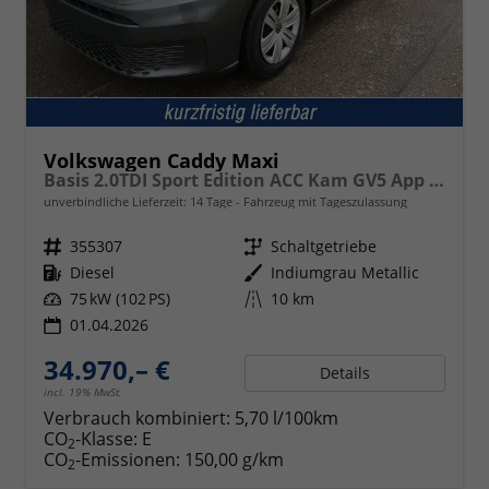
Volkswagen Caddy Maxi
Basis 2.0TDI Sport Edition ACC Kam GV5 App AHK Reling
unverbindliche Lieferzeit:
14 Tage
Fahrzeug mit Tageszulassung
Fahrzeugnr.
355307
Getriebe
Schaltgetriebe
Kraftstoff
Diesel
Außenfarbe
Indiumgrau Metallic
Leistung
75 kW (102 PS)
Kilometerstand
10 km
01.04.2026
34.970,– €
Details
incl. 19% MwSt.
Verbrauch kombiniert:
5,70 l/100km
CO
-Klasse:
E
2
CO
-Emissionen:
150,00 g/km
2