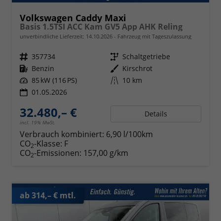
Volkswagen Caddy Maxi
Basis 1.5TSI ACC Kam GV5 App AHK Reling
unverbindliche Lieferzeit:
14.10.2026
Fahrzeug mit Tageszulassung
Fahrzeugnr.
357734
Getriebe
Schaltgetriebe
Kraftstoff
Benzin
Außenfarbe
Kirschrot
Leistung
85 kW (116 PS)
Kilometerstand
10 km
01.05.2026
32.480,– €
Details
incl. 19% MwSt.
Verbrauch kombiniert:
6,90 l/100km
CO
-Klasse:
F
2
CO
-Emissionen:
157,00 g/km
2
ab 314,– € mtl.