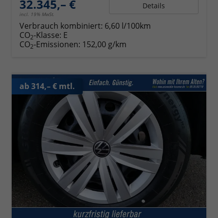
32.345,– €
Details
incl. 19% MwSt.
Verbrauch kombiniert:
6,60 l/100km
CO
-Klasse:
E
2
CO
-Emissionen:
152,00 g/km
2
ab 314,– € mtl.