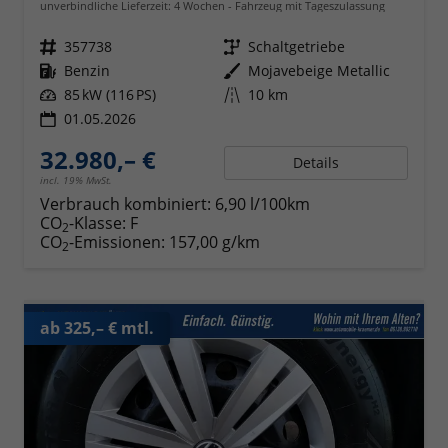
unverbindliche Lieferzeit:
4 Wochen
Fahrzeug mit Tageszulassung
Fahrzeugnr.
357738
Getriebe
Schaltgetriebe
Kraftstoff
Benzin
Außenfarbe
Mojavebeige Metallic
Leistung
85 kW (116 PS)
Kilometerstand
10 km
01.05.2026
32.980,– €
Details
incl. 19% MwSt.
Verbrauch kombiniert:
6,90 l/100km
CO
-Klasse:
F
2
CO
-Emissionen:
157,00 g/km
2
ab 325,– € mtl.