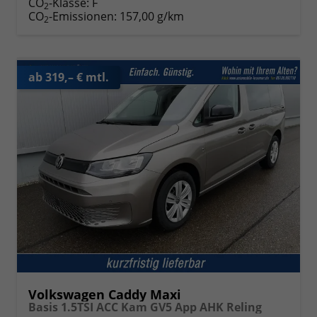
CO
-Klasse:
F
2
CO
-Emissionen:
157,00 g/km
2
ab 319,– € mtl.
Volkswagen Caddy Maxi
Basis 1.5TSI ACC Kam GV5 App AHK Reling