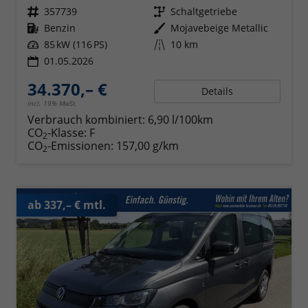
Fahrzeugnr.
357739
Getriebe
Schaltgetriebe
Kraftstoff
Benzin
Außenfarbe
Mojavebeige Metallic
Leistung
85 kW (116 PS)
Kilometerstand
10 km
01.05.2026
34.370,– €
Details
incl. 19% MwSt.
Verbrauch kombiniert:
6,90 l/100km
CO
-Klasse:
F
2
CO
-Emissionen:
157,00 g/km
2
ab 337,– € mtl.