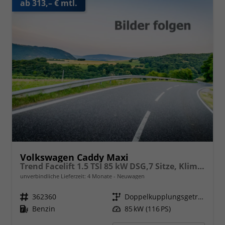
ab 313,– € mtl.
Volkswagen Caddy Maxi
Trend Facelift 1.5 TSI 85 kW DSG,7 Sitze, Klimautomatik, Zuziehhilfe für Schiebetüren u. Heckklppe, App Connevt, Digital Cockpit PRO, PDC v+h, Full Assistenzsysteme, Radio, Navigationsvorbereitung
unverbindliche Lieferzeit:
4 Monate
Neuwagen
Fahrzeugnr.
362360
Getriebe
Doppelkupplungsgetriebe (DSG)
Kraftstoff
Benzin
Leistung
85 kW (116 PS)