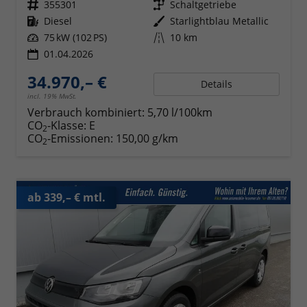
Fahrzeugnr.
355301
Getriebe
Schaltgetriebe
Kraftstoff
Diesel
Außenfarbe
Starlightblau Metallic
Leistung
75 kW (102 PS)
Kilometerstand
10 km
01.04.2026
34.970,– €
Details
incl. 19% MwSt.
Verbrauch kombiniert:
5,70 l/100km
CO
-Klasse:
E
2
CO
-Emissionen:
150,00 g/km
2
ab 339,– € mtl.