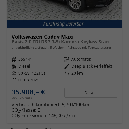
Volkswagen Caddy Maxi
Basis 2.0 TDI DSG 7-Si Kamera Keyless Start
unverbindliche Lieferzeit:
5 Wochen
Fahrzeug mit Tageszulassung
Fahrzeugnr.
355441
Getriebe
Automatik
Kraftstoff
Diesel
Außenfarbe
Deep Black Perleffekt
Leistung
90 kW (122 PS)
Kilometerstand
20 km
01.03.2026
35.908,– €
Details
incl. 19% MwSt.
Verbrauch kombiniert:
5,70 l/100km
CO
-Klasse:
E
2
CO
-Emissionen:
148,00 g/km
2