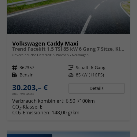
Volkswagen Caddy Maxi
Trend Facelift 1.5 TSI 85 kW 6 Gang 7 Sitze, Klimautomatik, Zuziehhilfe für Schiebetüren u. Heckklppe, App Connevt, Digital Cockpit PRO, PDC v+h, Full Assistenzsysteme, Radio, Navigationsvorbereitung
unverbindliche Lieferzeit:
5 Wochen
Neuwagen
Fahrzeugnr.
362357
Getriebe
Schalt. 6-Gang
Kraftstoff
Benzin
Leistung
85 kW (116 PS)
30.203,– €
Details
incl. 19% MwSt.
Verbrauch kombiniert:
6,50 l/100km
CO
-Klasse:
E
2
CO
-Emissionen:
148,00 g/km
2