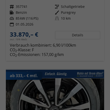
Fahrzeugnr.
357741
Getriebe
Schaltgetriebe
Kraftstoff
Benzin
Außenfarbe
Puregrey
Leistung
85 kW (116 PS)
Kilometerstand
10 km
01.05.2026
33.870,– €
Details
incl. 19% MwSt.
Verbrauch kombiniert:
6,90 l/100km
CO
-Klasse:
F
2
CO
-Emissionen:
157,00 g/km
2
ab 333,– € mtl.