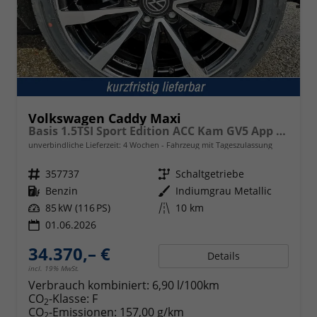
Volkswagen Caddy Maxi
Basis 1.5TSI Sport Edition ACC Kam GV5 App AHK Reling
unverbindliche Lieferzeit:
4 Wochen
Fahrzeug mit Tageszulassung
Fahrzeugnr.
357737
Getriebe
Schaltgetriebe
Kraftstoff
Benzin
Außenfarbe
Indiumgrau Metallic
Leistung
85 kW (116 PS)
Kilometerstand
10 km
01.06.2026
34.370,– €
Details
incl. 19% MwSt.
Verbrauch kombiniert:
6,90 l/100km
CO
-Klasse:
F
2
CO
-Emissionen:
157,00 g/km
2