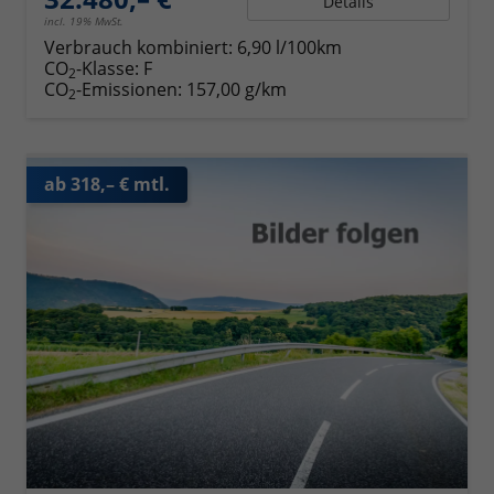
Details
incl. 19% MwSt.
Verbrauch kombiniert:
6,90 l/100km
CO
-Klasse:
F
2
CO
-Emissionen:
157,00 g/km
2
ab 318,– € mtl.