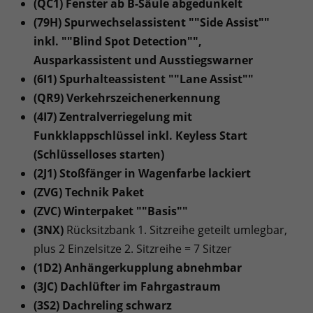
(QC1) Fenster ab B-Säule abgedunkelt
(79H) Spurwechselassistent ""Side Assist""
inkl. ""Blind Spot Detection"",
Ausparkassistent und Ausstiegswarner
(6I1) Spurhalteassistent ""Lane Assist""
(QR9) Verkehrszeichenerkennung
(4I7) Zentralverriegelung mit
Funkklappschlüssel inkl. Keyless Start
(Schlüsselloses starten)
(2J1) Stoßfänger in Wagenfarbe lackiert
(ZVG) Technik Paket
(ZVC) Winterpaket ""Basis""
(3NX)
Rücksitzbank 1. Sitzreihe geteilt umlegbar,
plus 2 Einzelsitze 2. Sitzreihe = 7 Sitzer
(1D2) Anhängerkupplung abnehmbar
(3JC) Dachlüfter im Fahrgastraum
(3S2) Dachreling schwarz