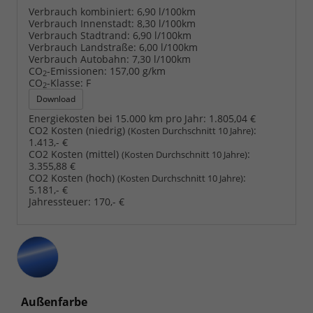
Verbrauch kombiniert:
6,90 l/100km
Verbrauch Innenstadt:
8,30 l/100km
Verbrauch Stadtrand:
6,90 l/100km
Verbrauch Landstraße:
6,00 l/100km
Verbrauch Autobahn:
7,30 l/100km
CO
-Emissionen:
157,00 g/km
2
CO
-Klasse:
F
2
Download
Energiekosten bei 15.000 km pro Jahr:
1.805,04 €
CO2 Kosten (niedrig)
:
(Kosten Durchschnitt 10 Jahre)
1.413,- €
CO2 Kosten (mittel)
:
(Kosten Durchschnitt 10 Jahre)
3.355,88 €
CO2 Kosten (hoch)
:
(Kosten Durchschnitt 10 Jahre)
5.181,- €
Jahressteuer:
170,- €
Außenfarbe