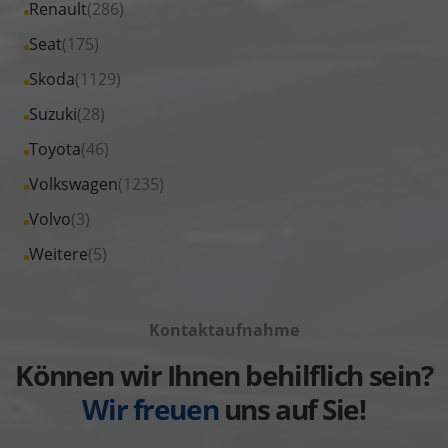
Fahrzeuge
Alle
Renault
(286)
anzeigen
Opel
von
Fahrzeuge
Alle
Seat
(175)
anzeigen
Peugeot
von
Fahrzeuge
Alle
Skoda
(1129)
anzeigen
Renault
von
Fahrzeuge
Alle
Suzuki
(28)
anzeigen
Seat
von
Fahrzeuge
Alle
Toyota
(46)
anzeigen
Skoda
von
Fahrzeuge
Alle
Volkswagen
(1235)
anzeigen
Suzuki
von
Fahrzeuge
Alle
Volvo
(3)
anzeigen
Toyota
von
Fahrzeuge
Alle
Weitere
(5)
anzeigen
Volkswagen
von
Fahrzeuge
anzeigen
Volvo
von
anzeigen
Kontaktaufnahme
Weitere
anzeigen
Können wir Ihnen behilflich sein?
Wir freuen
uns auf Sie!