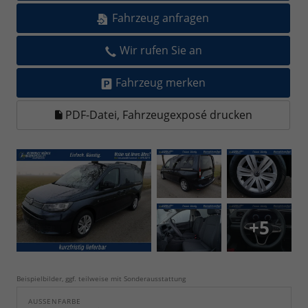
Fahrzeug anfragen
Wir rufen Sie an
Fahrzeug merken
PDF-Datei, Fahrzeugexposé drucken
+5
Beispielbilder, ggf. teilweise mit Sonderausstattung
AUSSENFARBE