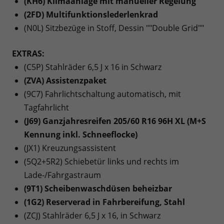
(KH6) Klimaanlage mit manueller Regelung
(2FD) Multifunktionslederlenkrad
(N0L) Sitzbezüge in Stoff, Dessin ""Double Grid""
EXTRAS:
(C5P) Stahlräder 6,5 J x 16 in Schwarz
(ZVA) Assistenzpaket
(9C7) Fahrlichtschaltung automatisch, mit
Tagfahrlicht
(J69) Ganzjahresreifen 205/60 R16 96H XL (M+S
Kennung inkl. Schneeflocke)
(JX1) Kreuzungsassistent
(5Q2+5R2) Schiebetür links und rechts im
Lade-/Fahrgastraum
(9T1) Scheibenwaschdüsen beheizbar
(1G2) Reserverad in Fahrbereifung, Stahl
(ZCJ) Stahlräder 6,5 J x 16, in Schwarz