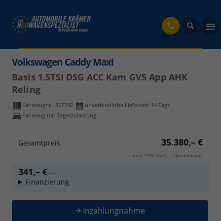
fahrzeug
Volkswagen Caddy Maxi
Basis 1.5TSI DSG ACC Kam GV5 App AHK
Reling
Fahrzeugnr.:
357742
unverbindliche Lieferzeit:
14 Tage
Fahrzeug mit Tageszulassung
35.380,– €
Gesamtpreis
incl. 19% MwSt., Überführung.
341,– €
mtl.
Finanzierung
Inzahlungnahme