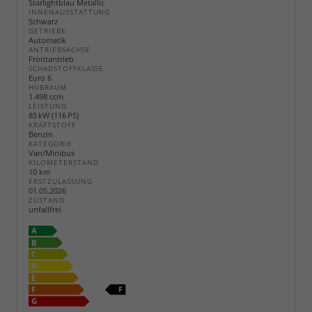
Starlightblau Metallic
INNENAUSSTATTUNG
Schwarz
GETRIEBE
Automatik
ANTRIEBSACHSE
Frontantrieb
SCHADSTOFFKLASSE
Euro 6
HUBRAUM
1.498 ccm
LEISTUNG
85 kW (116 PS)
KRAFTSTOFF
Benzin
KATEGORIE
Van/Minibus
KILOMETERSTAND
10 km
ERSTZULASSUNG
01.05.2026
ZUSTAND
unfallfrei