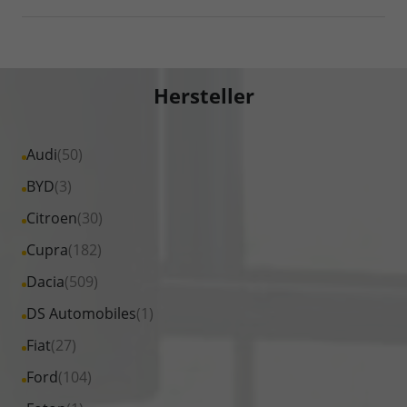
Hersteller
Alle
Audi
(50)
Fahrzeuge
Alle
BYD
(3)
von
Fahrzeuge
Alle
Citroen
(30)
Audi
von
Fahrzeuge
Alle
Cupra
(182)
anzeigen
BYD
von
Fahrzeuge
Alle
Dacia
(509)
anzeigen
Citroen
von
Fahrzeuge
Alle
DS Automobiles
(1)
anzeigen
Cupra
von
Fahrzeuge
Alle
Fiat
(27)
anzeigen
Dacia
von
Fahrzeuge
Alle
Ford
(104)
anzeigen
DS
von
Fahrzeuge