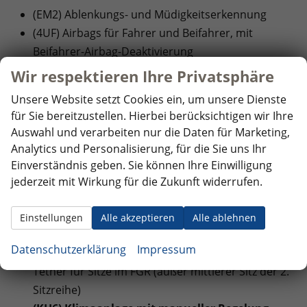
(EM2) Ablenkungs- und Müdigkeitserkennung
(4UF) Airbags für Fahrer und Beifahrer, mit
Beifahrer-Airbag-Deaktivierung
(8J3) Notbremsassistent ""Front Assist"" mit
Wir respektieren Ihre Privatsphäre
Fußgänger- und Radfahrererkennung
Unsere Website setzt Cookies ein, um unsere Dienste
(6C6) Seiten- und Kopfairbag für Fahrer und
für Sie bereitzustellen. Hierbei berücksichtigen wir Ihre
Beifahrer, Kopfairbags für die äußeren Sitzplätze
Auswahl und verarbeiten nur die Daten für Marketing,
hinten und Mittenairbag vorn
Analytics und Personalisierung, für die Sie uns Ihr
Einverständnis geben. Sie können Ihre Einwilligung
INNENAUSSTATTUNG UND KOMFORT:
jederzeit mit Wirkung für die Zukunft widerrufen.
(6XP) Außenspiegel elektrisch anklapp-,
einstell- und beheizbar
Einstellungen
Alle akzeptieren
Alle ablehnen
(3L1) Höheneinstellung für Sitz links, manuell
Datenschutzerklärung
Impressum
(3A0) Kindersitzverankerung (I-Size) und Top
Tether für Sitze im FGR (außer mittlerer Sitz der 2.
Sitzreihe)