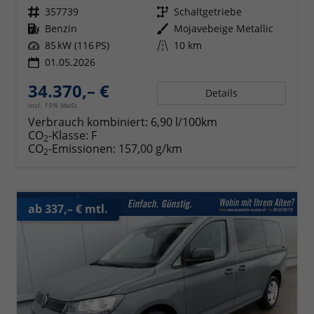
Fahrzeugnr.
357739
Getriebe
Schaltgetriebe
Kraftstoff
Benzin
Außenfarbe
Mojavebeige Metallic
Leistung
85 kW (116 PS)
Kilometerstand
10 km
01.05.2026
34.370,– €
Details
incl. 19% MwSt.
Verbrauch kombiniert:
6,90 l/100km
CO
-Klasse:
F
2
CO
-Emissionen:
157,00 g/km
2
ab 337,– € mtl.