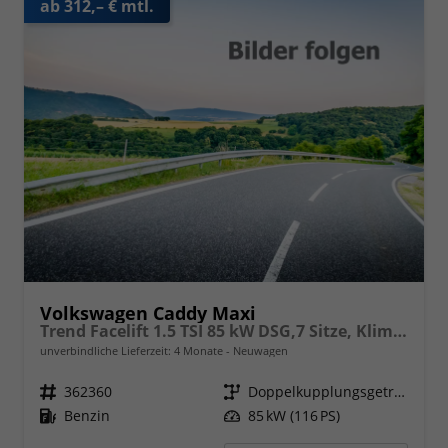
ab 312,– € mtl.
Volkswagen Caddy Maxi
Trend Facelift 1.5 TSI 85 kW DSG,7 Sitze, Klimautomatik, Zuziehhilfe für Schiebetüren u. Heckklppe, App Connevt, Digital Cockpit PRO, PDC v+h, Full Assistenzsysteme, Radio, Navigationsvorbereitung
unverbindliche Lieferzeit:
4 Monate
Neuwagen
Fahrzeugnr.
362360
Getriebe
Doppelkupplungsgetriebe (DSG)
Kraftstoff
Benzin
Leistung
85 kW (116 PS)