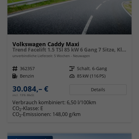
Volkswagen Caddy Maxi
Trend Facelift 1.5 TSI 85 kW 6 Gang 7 Sitze, Klimautomatik, Zuziehhilfe für Schiebetüren u. Heckklppe, App Connevt, Digital Cockpit PRO, PDC v+h, Full Assistenzsysteme, Radio, Navigationsvorbereitung
unverbindliche Lieferzeit:
5 Wochen
Neuwagen
Fahrzeugnr.
362357
Getriebe
Schalt. 6-Gang
Kraftstoff
Benzin
Leistung
85 kW (116 PS)
30.084,– €
Details
incl. 19% MwSt.
Verbrauch kombiniert:
6,50 l/100km
CO
-Klasse:
E
2
CO
-Emissionen:
148,00 g/km
2