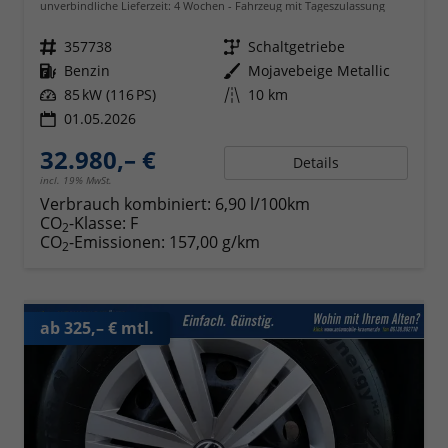
unverbindliche Lieferzeit:
4 Wochen
Fahrzeug mit Tageszulassung
Fahrzeugnr.
357738
Getriebe
Schaltgetriebe
Kraftstoff
Benzin
Außenfarbe
Mojavebeige Metallic
Leistung
85 kW (116 PS)
Kilometerstand
10 km
01.05.2026
32.980,– €
Details
incl. 19% MwSt.
Verbrauch kombiniert:
6,90 l/100km
CO
-Klasse:
F
2
CO
-Emissionen:
157,00 g/km
2
ab 325,– € mtl.