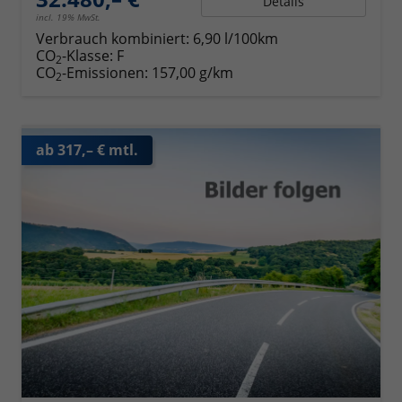
Details
incl. 19% MwSt.
Verbrauch kombiniert:
6,90 l/100km
CO
-Klasse:
F
2
CO
-Emissionen:
157,00 g/km
2
ab 317,– € mtl.