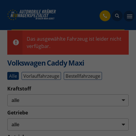
fahrzeug
Das ausgewählte Fahrzeug ist leider nicht
verfügbar.
Volkswagen Caddy Maxi
Alle
Vorlauffahrzeuge
Bestellfahrzeuge
Kraftstoff
Getriebe