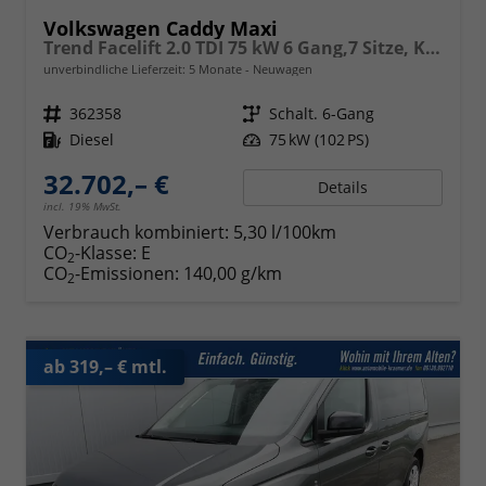
Volkswagen Caddy Maxi
Trend Facelift 2.0 TDI 75 kW 6 Gang,7 Sitze, Klimautomatik, Zuziehhilfe für Schiebetüren u. Heckklppe, App Connevt, Digital Cockpit PRO, PDC v+h, Full Assistenzsysteme, Radio, Navigationsvorbereitung
unverbindliche Lieferzeit:
5 Monate
Neuwagen
Fahrzeugnr.
362358
Getriebe
Schalt. 6-Gang
Kraftstoff
Diesel
Leistung
75 kW (102 PS)
32.702,– €
Details
incl. 19% MwSt.
Verbrauch kombiniert:
5,30 l/100km
CO
-Klasse:
E
2
CO
-Emissionen:
140,00 g/km
2
ab 319,– € mtl.