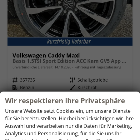
Volkswagen Caddy Maxi
Basis 1.5TSI Sport Edition ACC Kam GV5 App AHK Reling
unverbindliche Lieferzeit:
14.10.2026
Fahrzeug mit Tageszulassung
Fahrzeugnr.
357735
Getriebe
Schaltgetriebe
Kraftstoff
Benzin
Außenfarbe
Kirschrot
Leistung
85 kW (116 PS)
Kilometerstand
10 km
Wir respektieren Ihre Privatsphäre
01.05.2026
Unsere Website setzt Cookies ein, um unsere Dienste
33.860,– €
Details
für Sie bereitzustellen. Hierbei berücksichtigen wir Ihre
incl. 19% MwSt.
Auswahl und verarbeiten nur die Daten für Marketing,
Verbrauch kombiniert:
6,90 l/100km
Analytics und Personalisierung, für die Sie uns Ihr
CO
-Klasse:
F
2