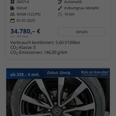
Fahrzeugnr.
360714
Getriebe
Automatik
Kraftstoff
Diesel
Außenfarbe
Indiumgrau Metallic
Leistung
90 kW (122 PS)
Kilometerstand
10 km
01.07.2025
34.780,– €
Details
incl. 19% MwSt.
Verbrauch kombiniert:
5,60 l/100km
CO
-Klasse:
E
2
CO
-Emissionen:
146,00 g/km
2
ab 339,– € mtl.