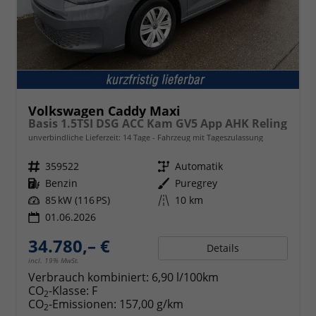
Volkswagen Caddy Maxi
Basis 1.5TSI DSG ACC Kam GV5 App AHK Reling
unverbindliche Lieferzeit:
14 Tage
Fahrzeug mit Tageszulassung
Fahrzeugnr.
359522
Getriebe
Automatik
Kraftstoff
Benzin
Außenfarbe
Puregrey
Leistung
85 kW (116 PS)
Kilometerstand
10 km
01.06.2026
34.780,– €
Details
incl. 19% MwSt.
Verbrauch kombiniert:
6,90 l/100km
CO
-Klasse:
F
2
CO
-Emissionen:
157,00 g/km
2