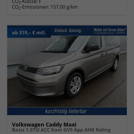
CO
-Klasse:
F
2
CO
-Emissionen:
157,00 g/km
2
ab 319,– € mtl.
Volkswagen Caddy Maxi
Basis 1.5TSI ACC Kam GV5 App AHK Reling