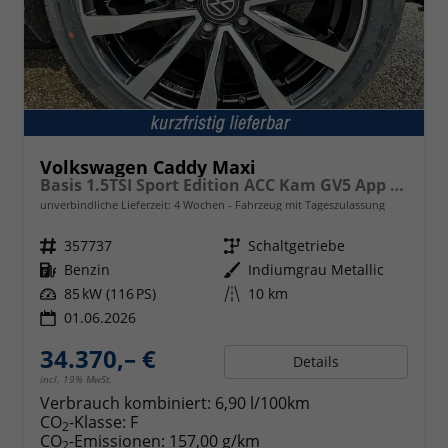
Volkswagen Caddy Maxi
Basis 1.5TSI Sport Edition ACC Kam GV5 App AHK Reling
unverbindliche Lieferzeit:
4 Wochen
Fahrzeug mit Tageszulassung
Fahrzeugnr.
357737
Getriebe
Schaltgetriebe
Kraftstoff
Benzin
Außenfarbe
Indiumgrau Metallic
Leistung
85 kW (116 PS)
Kilometerstand
10 km
01.06.2026
34.370,– €
Details
incl. 19% MwSt.
Verbrauch kombiniert:
6,90 l/100km
CO
-Klasse:
F
2
CO
-Emissionen:
157,00 g/km
2