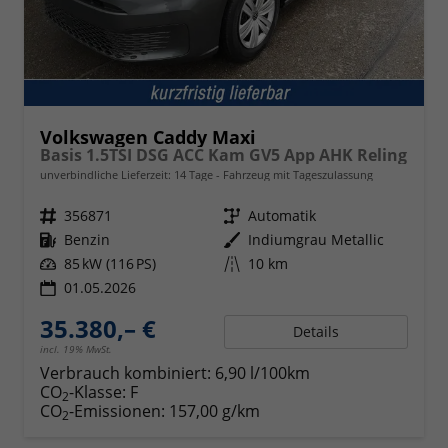
Volkswagen Caddy Maxi
Basis 1.5TSI DSG ACC Kam GV5 App AHK Reling
unverbindliche Lieferzeit:
14 Tage
Fahrzeug mit Tageszulassung
Fahrzeugnr.
356871
Getriebe
Automatik
Kraftstoff
Benzin
Außenfarbe
Indiumgrau Metallic
Leistung
85 kW (116 PS)
Kilometerstand
10 km
01.05.2026
35.380,– €
Details
incl. 19% MwSt.
Verbrauch kombiniert:
6,90 l/100km
CO
-Klasse:
F
2
CO
-Emissionen:
157,00 g/km
2