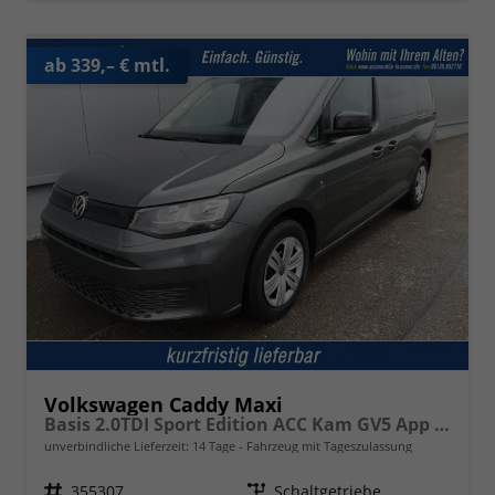
ab 339,– € mtl.
Volkswagen Caddy Maxi
Basis 2.0TDI Sport Edition ACC Kam GV5 App AHK Reling
unverbindliche Lieferzeit:
14 Tage
Fahrzeug mit Tageszulassung
Fahrzeugnr.
355307
Getriebe
Schaltgetriebe