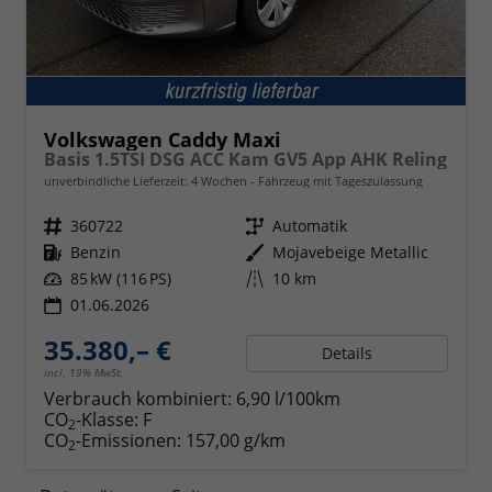
Volkswagen Caddy Maxi
Basis 1.5TSI DSG ACC Kam GV5 App AHK Reling
unverbindliche Lieferzeit:
4 Wochen
Fahrzeug mit Tageszulassung
Fahrzeugnr.
360722
Getriebe
Automatik
Kraftstoff
Benzin
Außenfarbe
Mojavebeige Metallic
Leistung
85 kW (116 PS)
Kilometerstand
10 km
01.06.2026
35.380,– €
Details
incl. 19% MwSt.
Verbrauch kombiniert:
6,90 l/100km
CO
-Klasse:
F
2
CO
-Emissionen:
157,00 g/km
2