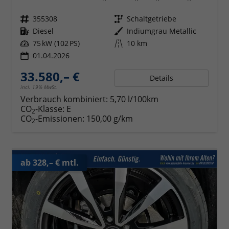
Fahrzeugnr.
355308
Getriebe
Schaltgetriebe
Kraftstoff
Diesel
Außenfarbe
Indiumgrau Metallic
Leistung
75 kW (102 PS)
Kilometerstand
10 km
01.04.2026
33.580,– €
Details
incl. 19% MwSt.
Verbrauch kombiniert:
5,70 l/100km
CO
-Klasse:
E
2
CO
-Emissionen:
150,00 g/km
2
ab 328,– € mtl.