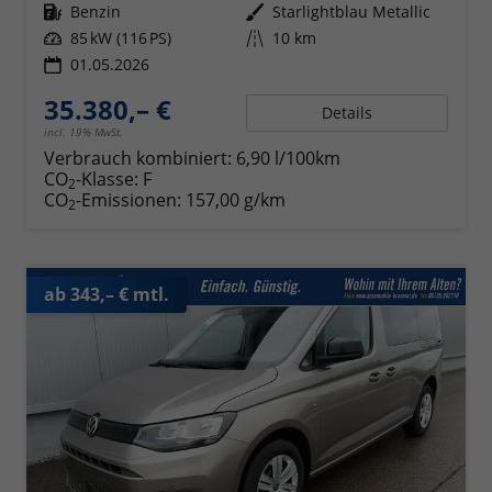
Kraftstoff
Benzin
Außenfarbe
Starlightblau Metallic
Leistung
85 kW (116 PS)
Kilometerstand
10 km
01.05.2026
35.380,– €
Details
incl. 19% MwSt.
Verbrauch kombiniert:
6,90 l/100km
CO
-Klasse:
F
2
CO
-Emissionen:
157,00 g/km
2
ab 343,– € mtl.