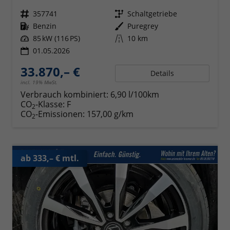
Fahrzeugnr.
357741
Getriebe
Schaltgetriebe
Kraftstoff
Benzin
Außenfarbe
Puregrey
Leistung
85 kW (116 PS)
Kilometerstand
10 km
01.05.2026
33.870,– €
Details
incl. 19% MwSt.
Verbrauch kombiniert:
6,90 l/100km
CO
-Klasse:
F
2
CO
-Emissionen:
157,00 g/km
2
ab 333,– € mtl.