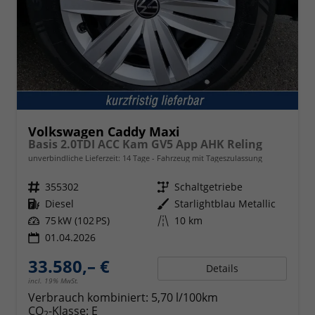
Volkswagen Caddy Maxi
Basis 2.0TDI ACC Kam GV5 App AHK Reling
unverbindliche Lieferzeit:
14 Tage
Fahrzeug mit Tageszulassung
Fahrzeugnr.
355302
Getriebe
Schaltgetriebe
Kraftstoff
Diesel
Außenfarbe
Starlightblau Metallic
Leistung
75 kW (102 PS)
Kilometerstand
10 km
01.04.2026
33.580,– €
Details
incl. 19% MwSt.
Verbrauch kombiniert:
5,70 l/100km
CO
-Klasse:
E
2