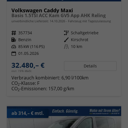
Volkswagen Caddy Maxi
Basis 1.5TSI ACC Kam GV5 App AHK Reling
unverbindliche Lieferzeit:
14.10.2026
Fahrzeug mit Tageszulassung
Fahrzeugnr.
357734
Getriebe
Schaltgetriebe
Kraftstoff
Benzin
Außenfarbe
Kirschrot
Leistung
85 kW (116 PS)
Kilometerstand
10 km
01.05.2026
32.480,– €
Details
incl. 19% MwSt.
Verbrauch kombiniert:
6,90 l/100km
CO
-Klasse:
F
2
CO
-Emissionen:
157,00 g/km
2
ab 314,– € mtl.