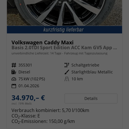
Volkswagen Caddy Maxi
Basis 2.0TDI Sport Edition ACC Kam GV5 App AHK Reling
unverbindliche Lieferzeit:
14 Tage
Fahrzeug mit Tageszulassung
Fahrzeugnr.
355301
Getriebe
Schaltgetriebe
Kraftstoff
Diesel
Außenfarbe
Starlightblau Metallic
Leistung
75 kW (102 PS)
Kilometerstand
10 km
01.04.2026
34.970,– €
Details
incl. 19% MwSt.
Verbrauch kombiniert:
5,70 l/100km
CO
-Klasse:
E
2
CO
-Emissionen:
150,00 g/km
2