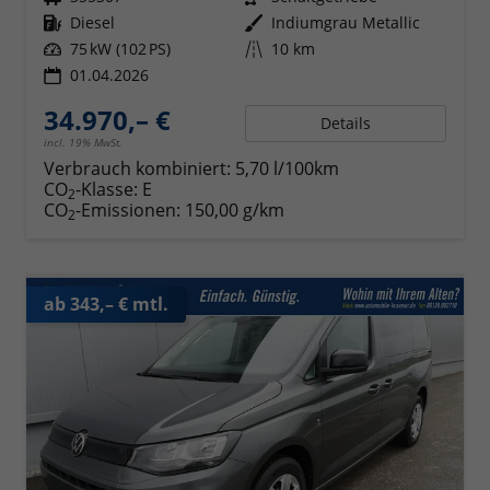
Kraftstoff
Diesel
Außenfarbe
Indiumgrau Metallic
Leistung
75 kW (102 PS)
Kilometerstand
10 km
01.04.2026
34.970,– €
Details
incl. 19% MwSt.
Verbrauch kombiniert:
5,70 l/100km
CO
-Klasse:
E
2
CO
-Emissionen:
150,00 g/km
2
ab 343,– € mtl.