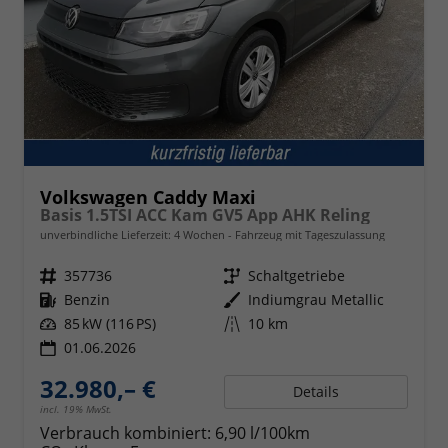
Volkswagen Caddy Maxi
Basis 1.5TSI ACC Kam GV5 App AHK Reling
unverbindliche Lieferzeit:
4 Wochen
Fahrzeug mit Tageszulassung
Fahrzeugnr.
357736
Getriebe
Schaltgetriebe
Kraftstoff
Benzin
Außenfarbe
Indiumgrau Metallic
Leistung
85 kW (116 PS)
Kilometerstand
10 km
01.06.2026
32.980,– €
Details
incl. 19% MwSt.
Verbrauch kombiniert:
6,90 l/100km