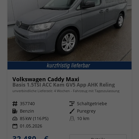
Volkswagen Caddy Maxi
Basis 1.5TSI ACC Kam GV5 App AHK Reling
unverbindliche Lieferzeit:
4 Wochen
Fahrzeug mit Tageszulassung
Fahrzeugnr.
357740
Getriebe
Schaltgetriebe
Kraftstoff
Benzin
Außenfarbe
Puregrey
Leistung
85 kW (116 PS)
Kilometerstand
10 km
01.05.2026
32.480,– €