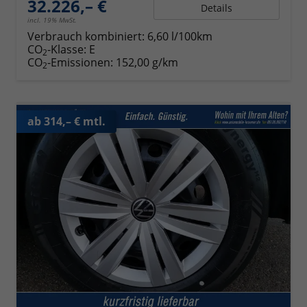
32.226,– €
Details
incl. 19% MwSt.
Verbrauch kombiniert:
6,60 l/100km
CO
-Klasse:
E
2
CO
-Emissionen:
152,00 g/km
2
ab 314,– € mtl.