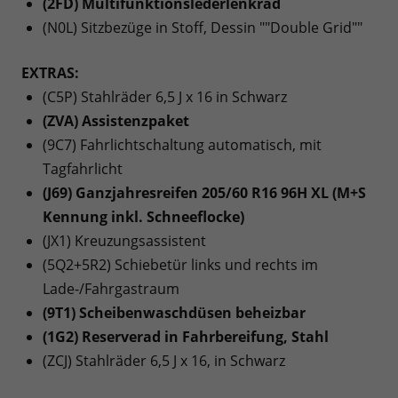
(2FD) Multifunktionslederlenkrad
(N0L) Sitzbezüge in Stoff, Dessin ""Double Grid""
EXTRAS:
(C5P) Stahlräder 6,5 J x 16 in Schwarz
(ZVA) Assistenzpaket
(9C7) Fahrlichtschaltung automatisch, mit
Tagfahrlicht
(J69) Ganzjahresreifen 205/60 R16 96H XL (M+S
Kennung inkl. Schneeflocke)
(JX1) Kreuzungsassistent
(5Q2+5R2) Schiebetür links und rechts im
Lade-/Fahrgastraum
(9T1) Scheibenwaschdüsen beheizbar
(1G2) Reserverad in Fahrbereifung, Stahl
(ZCJ) Stahlräder 6,5 J x 16, in Schwarz