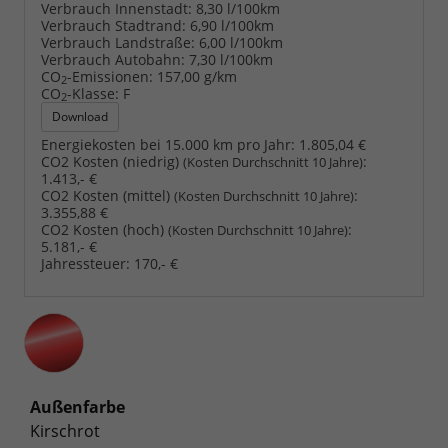
Verbrauch Innenstadt:
8,30 l/100km
Verbrauch Stadtrand:
6,90 l/100km
Verbrauch Landstraße:
6,00 l/100km
Verbrauch Autobahn:
7,30 l/100km
CO
-Emissionen:
157,00 g/km
2
CO
-Klasse:
F
2
Download
Energiekosten bei 15.000 km pro Jahr:
1.805,04 €
CO2 Kosten (niedrig)
:
(Kosten Durchschnitt 10 Jahre)
1.413,- €
CO2 Kosten (mittel)
:
(Kosten Durchschnitt 10 Jahre)
3.355,88 €
CO2 Kosten (hoch)
:
(Kosten Durchschnitt 10 Jahre)
5.181,- €
Jahressteuer:
170,- €
Außenfarbe
Kirschrot