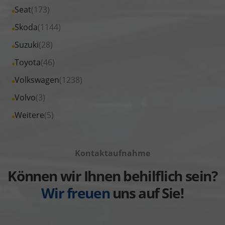
von
Fahrzeuge
Alle
Seat
(173)
anzeigen
Peugeot
von
Fahrzeuge
Alle
Skoda
(1144)
anzeigen
Renault
von
Fahrzeuge
Alle
Suzuki
(28)
anzeigen
Seat
von
Fahrzeuge
Alle
Toyota
(46)
anzeigen
Skoda
von
Fahrzeuge
Alle
Volkswagen
(1238)
anzeigen
Suzuki
von
Fahrzeuge
Alle
Volvo
(3)
anzeigen
Toyota
von
Fahrzeuge
Alle
Weitere
(5)
anzeigen
Volkswagen
von
Fahrzeuge
anzeigen
Volvo
von
anzeigen
Kontaktaufnahme
Weitere
anzeigen
Können wir Ihnen behilflich sein?
Wir freuen
uns auf Sie!