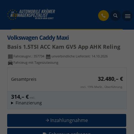
fahrzeug
Volkswagen Caddy Maxi
Basis 1.5TSI ACC Kam GV5 App AHK Reling
Fahrzeugnr.:
357734
unverbindliche Lieferzeit:
14.10.2026
Fahrzeug mit Tageszulassung
32.480,– €
Gesamtpreis
incl. 19% MwSt., Überführung.
314,– €
mtl.
Finanzierung
Inzahlungnahme