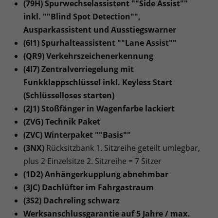
(79H) Spurwechselassistent ""Side Assist""
inkl. ""Blind Spot Detection"",
Ausparkassistent und Ausstiegswarner
(6I1) Spurhalteassistent ""Lane Assist""
(QR9) Verkehrszeichenerkennung
(4I7) Zentralverriegelung mit
Funkklappschlüssel inkl. Keyless Start
(Schlüsselloses starten)
(2J1) Stoßfänger in Wagenfarbe lackiert
(ZVG) Technik Paket
(ZVC) Winterpaket ""Basis""
(3NX)
Rücksitzbank 1. Sitzreihe geteilt umlegbar,
plus 2 Einzelsitze 2. Sitzreihe = 7 Sitzer
(1D2) Anhängerkupplung abnehmbar
(3JC) Dachlüfter im Fahrgastraum
(3S2) Dachreling schwarz
Werksanschlussgarantie auf 5 Jahre / max.