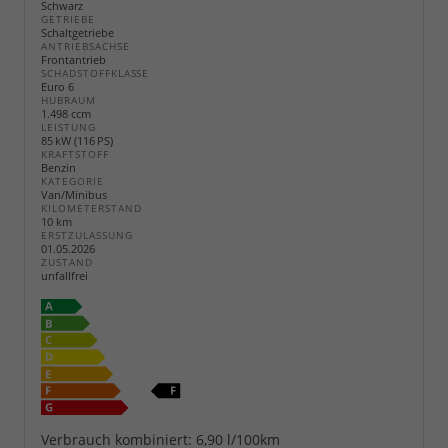
Schwarz
GETRIEBE
Schaltgetriebe
ANTRIEBSACHSE
Frontantrieb
SCHADSTOFFKLASSE
Euro 6
HUBRAUM
1.498 ccm
LEISTUNG
85 kW (116 PS)
KRAFTSTOFF
Benzin
KATEGORIE
Van/Minibus
KILOMETERSTAND
10 km
ERSTZULASSUNG
01.05.2026
ZUSTAND
unfallfrei
Verbrauch kombiniert:
6,90 l/100km