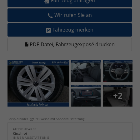
Fahrzeug anfragen
Wir rufen Sie an
Fahrzeug merken
PDF-Datei, Fahrzeugexposé drucken
+2
Beispielbilder, ggf. teilweise mit Sonderausstattung
AUSSENFARBE
Kirschrot
INNENAUSSTATTUNG