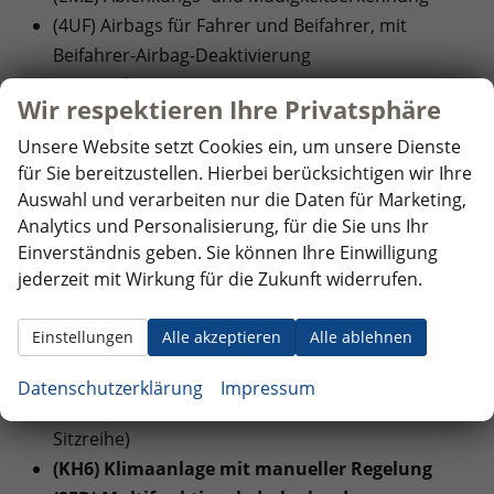
(4UF) Airbags für Fahrer und Beifahrer, mit
Beifahrer-Airbag-Deaktivierung
(8J3) Notbremsassistent ""Front Assist"" mit
Wir respektieren Ihre Privatsphäre
Fußgänger- und Radfahrererkennung
(6C6) Seiten- und Kopfairbag für Fahrer und
Unsere Website setzt Cookies ein, um unsere Dienste
für Sie bereitzustellen. Hierbei berücksichtigen wir Ihre
Beifahrer, Kopfairbags für die äußeren Sitzplätze
Auswahl und verarbeiten nur die Daten für Marketing,
hinten und Mittenairbag vorn
Analytics und Personalisierung, für die Sie uns Ihr
Einverständnis geben. Sie können Ihre Einwilligung
INNENAUSSTATTUNG UND KOMFORT:
jederzeit mit Wirkung für die Zukunft widerrufen.
(6XP) Außenspiegel elektrisch anklapp-,
einstell- und beheizbar
Einstellungen
Alle akzeptieren
Alle ablehnen
(3L1) Höheneinstellung für Sitz links, manuell
(3A0) Kindersitzverankerung (I-Size) und Top
Datenschutzerklärung
Impressum
Tether für Sitze im FGR (außer mittlerer Sitz der 2.
Sitzreihe)
(KH6) Klimaanlage mit manueller Regelung