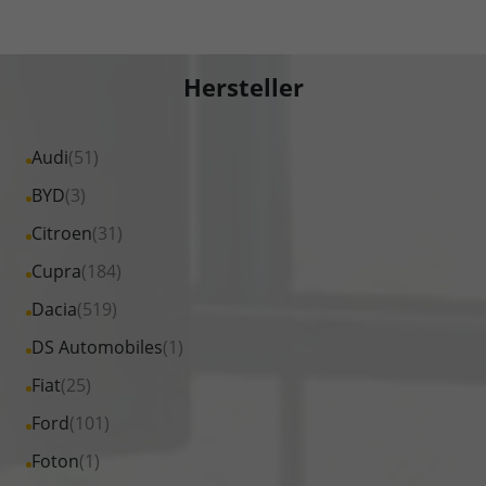
Hersteller
Alle
Audi
(51)
Fahrzeuge
Alle
BYD
(3)
von
Fahrzeuge
Alle
Citroen
(31)
Audi
von
Fahrzeuge
Alle
Cupra
(184)
anzeigen
BYD
von
Fahrzeuge
Alle
Dacia
(519)
anzeigen
Citroen
von
Fahrzeuge
Alle
DS Automobiles
(1)
anzeigen
Cupra
von
Fahrzeuge
Alle
Fiat
(25)
anzeigen
Dacia
von
Fahrzeuge
Alle
Ford
(101)
anzeigen
DS
von
Fahrzeuge
Alle
Foton
(1)
Automobiles
Fiat
von