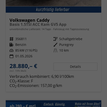
Volkswagen Caddy
Basis 1.5TSI ACC Kam GV5 App
unverbindliche Lieferzeit:
14 Tage
Fahrzeug mit Tageszulassung
Fahrzeugnr.
356811
Getriebe
Schaltgetriebe
Kraftstoff
Benzin
Außenfarbe
Puregrey
Leistung
85 kW (116 PS)
Kilometerstand
10 km
01.05.2026
28.880,– €
Details
incl. 19% MwSt.
Verbrauch kombiniert:
6,90 l/100km
CO
-Klasse:
F
2
CO
-Emissionen:
157,00 g/km
2
ab 280,– € mtl.