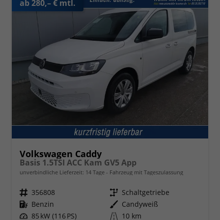
ab 280,– € mtl.
Volkswagen Caddy
Basis 1.5TSI ACC Kam GV5 App
unverbindliche Lieferzeit:
14 Tage
Fahrzeug mit Tageszulassung
Fahrzeugnr.
356808
Getriebe
Schaltgetriebe
Kraftstoff
Benzin
Außenfarbe
Candyweiß
Leistung
85 kW (116 PS)
Kilometerstand
10 km