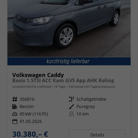
Volkswagen Caddy
Basis 1.5TSI ACC Kam GV5 App AHK Reling
unverbindliche Lieferzeit:
14 Tage
Fahrzeug mit Tageszulassung
Fahrzeugnr.
356816
Getriebe
Schaltgetriebe
Kraftstoff
Benzin
Außenfarbe
Puregrey
Leistung
85 kW (116 PS)
Kilometerstand
10 km
01.05.2026
30.380,– €
Details