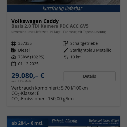
Volkswagen Caddy
Basis 2.0 TDI Kamera PDC ACC GV5
unverbindliche Lieferzeit:
14 Tage
Fahrzeug mit Tageszulassung
Fahrzeugnr.
357335
Getriebe
Schaltgetriebe
Kraftstoff
Diesel
Außenfarbe
Starlightblau Metallic
Leistung
75 kW (102 PS)
Kilometerstand
10 km
01.12.2025
29.080,– €
Details
incl. 19% MwSt.
Verbrauch kombiniert:
5,70 l/100km
CO
-Klasse:
E
2
CO
-Emissionen:
150,00 g/km
2
ab 284,– € mtl.