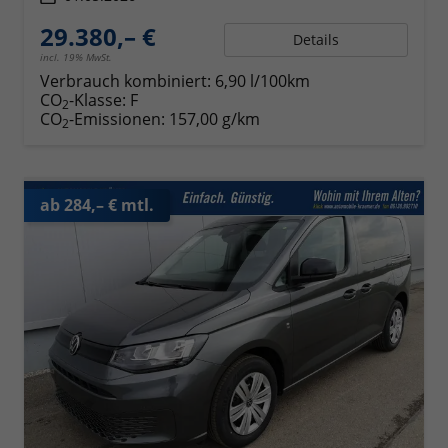
29.380,– €
Details
incl. 19% MwSt.
Verbrauch kombiniert:
6,90 l/100km
CO
-Klasse:
F
2
CO
-Emissionen:
157,00 g/km
2
ab 284,– € mtl.