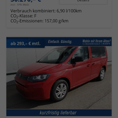
incl. 19% MwSt.
Verbrauch kombiniert:
6,90 l/100km
CO
-Klasse:
F
2
CO
-Emissionen:
157,00 g/km
2
ab 293,– € mtl.