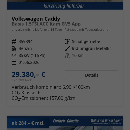
Volkswagen Caddy
Basis 1.5TSI ACC Kam GV5 App
unverbindliche Lieferzeit:
14 Tage
Fahrzeug mit Tageszulassung
Fahrzeugnr.
359894
Getriebe
Schaltgetriebe
Kraftstoff
Benzin
Außenfarbe
Indiumgrau Metallic
Leistung
85 kW (116 PS)
Kilometerstand
10 km
01.06.2026
29.380,– €
Details
incl. 19% MwSt.
Verbrauch kombiniert:
6,90 l/100km
CO
-Klasse:
F
2
CO
-Emissionen:
157,00 g/km
2
ab 284,– € mtl.