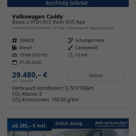
Volkswagen Caddy
Basis 2.0TDI ACC Kam GV5 App
unverbindliche Lieferzeit:
14 Tage
Fahrzeug mit Tageszulassung
Fahrzeugnr.
356828
Getriebe
Schaltgetriebe
Kraftstoff
Diesel
Außenfarbe
Candyweiß
Leistung
75 kW (102 PS)
Kilometerstand
10 km
01.05.2026
29.480,– €
Details
incl. 19% MwSt.
Verbrauch kombiniert:
5,70 l/100km
CO
-Klasse:
E
2
CO
-Emissionen:
150,00 g/km
2
ab 285,– € mtl.