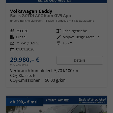
Volkswagen Caddy
Basis 2.0TDI ACC Kam GV5 App
unverbindliche Lieferzeit:
14 Tage
Fahrzeug mit Tageszulassung
Fahrzeugnr.
350030
Getriebe
Schaltgetriebe
Kraftstoff
Diesel
Außenfarbe
Mojave Beige Metallic
Leistung
75 kW (102 PS)
Kilometerstand
10 km
01.01.2026
29.980,– €
Details
incl. 19% MwSt.
Verbrauch kombiniert:
5,70 l/100km
CO
-Klasse:
E
2
CO
-Emissionen:
150,00 g/km
2
ab 290,– € mtl.