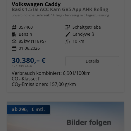
Volkswagen Caddy
Basis 1.5TSI ACC Kam GV5 App AHK Reling
unverbindliche Lieferzeit:
14 Tage
Fahrzeug mit Tageszulassung
Fahrzeugnr.
357460
Getriebe
Schaltgetriebe
Kraftstoff
Benzin
Außenfarbe
Candyweiß
Leistung
85 kW (116 PS)
Kilometerstand
10 km
01.06.2026
30.380,– €
Details
incl. 19% MwSt.
Verbrauch kombiniert:
6,90 l/100km
CO
-Klasse:
F
2
CO
-Emissionen:
157,00 g/km
2
ab 296,– € mtl.