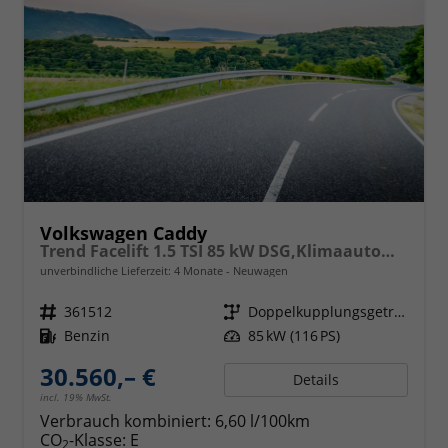
Volkswagen Caddy
Trend Facelift 1.5 TSI 85 kW DSG,Klimaautomatik, 5 Sitze, Zuziehhilfe Schiebetüren + Heckklappe, PDC v+h, ACC, Side Assist Blind Spot, Ausparkhilfe, Ausstiegswarner, Digital Cockpit PRO, Radioanlage Navigationsvorbereituing,, Mittearmlehne verstellbar
unverbindliche Lieferzeit:
4 Monate
Neuwagen
Fahrzeugnr.
361512
Getriebe
Doppelkupplungsgetriebe (DSG)
Kraftstoff
Benzin
Leistung
85 kW (116 PS)
30.560,– €
Details
incl. 19% MwSt.
Verbrauch kombiniert:
6,60 l/100km
CO
-Klasse:
E
2