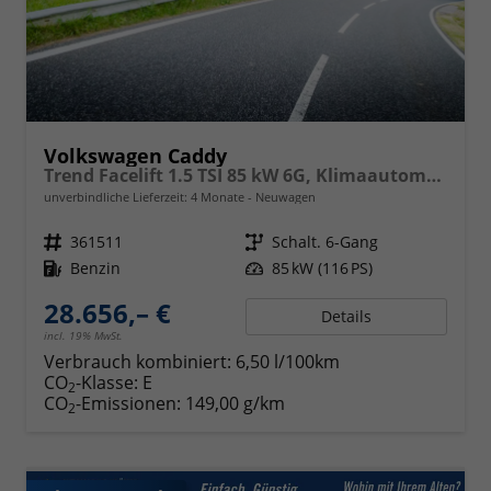
Volkswagen Caddy
Trend Facelift 1.5 TSI 85 kW 6G, Klimaautomatik, 5 Sitze, Zuziehhilfe Schiebetüren + Heckklappe, PDC v+h, ACC, Side Assist Blind Spot, Ausparkhilfe, Ausstiegswarner, Digital Cockpit PRO, Radioanlage Navigationsvorbereituing,, Mittearmlehne verstellbar
unverbindliche Lieferzeit:
4 Monate
Neuwagen
Fahrzeugnr.
361511
Getriebe
Schalt. 6-Gang
Kraftstoff
Benzin
Leistung
85 kW (116 PS)
28.656,– €
Details
incl. 19% MwSt.
Verbrauch kombiniert:
6,50 l/100km
CO
-Klasse:
E
2
CO
-Emissionen:
149,00 g/km
2