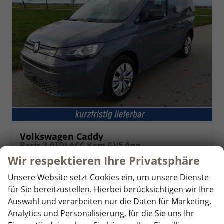
Volkswagen Caddy
Basis 2.0TDI ACC Kam GV5 App
unverbindliche Lieferzeit:
14 Tage
Fahrzeug mit Tageszulassung
Wir respektieren Ihre Privatsphäre
Fahrzeugnr.
357548
Getriebe
Schaltgetriebe
Unsere Website setzt Cookies ein, um unsere Dienste
Kraftstoff
Diesel
Außenfarbe
Puregrey
für Sie bereitzustellen. Hierbei berücksichtigen wir Ihre
Leistung
75 kW (102 PS)
Kilometerstand
10 km
Auswahl und verarbeiten nur die Daten für Marketing,
01.05.2026
Analytics und Personalisierung, für die Sie uns Ihr