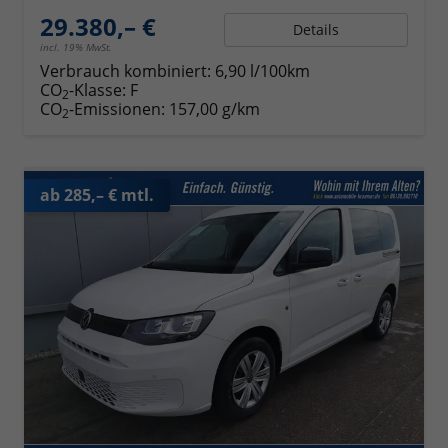
29.380,– €
Details
incl. 19% MwSt.
Verbrauch kombiniert:
6,90 l/100km
CO
-Klasse:
F
2
CO
-Emissionen:
157,00 g/km
2
ab 285,– € mtl.