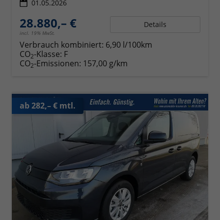
01.05.2026
28.880,– €
Details
incl. 19% MwSt.
Verbrauch kombiniert:
6,90 l/100km
CO
-Klasse:
F
2
CO
-Emissionen:
157,00 g/km
2
ab 282,– € mtl.