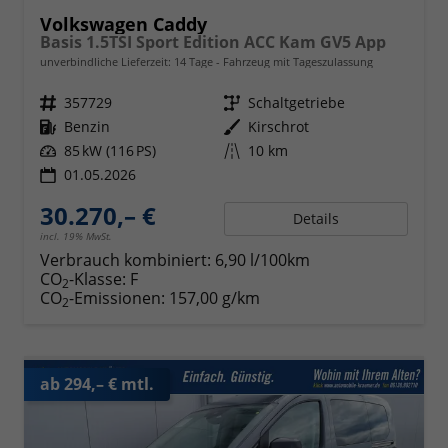
Volkswagen Caddy
Basis 1.5TSI Sport Edition ACC Kam GV5 App
unverbindliche Lieferzeit:
14 Tage
Fahrzeug mit Tageszulassung
Fahrzeugnr.
357729
Getriebe
Schaltgetriebe
Kraftstoff
Benzin
Außenfarbe
Kirschrot
Leistung
85 kW (116 PS)
Kilometerstand
10 km
01.05.2026
30.270,– €
Details
incl. 19% MwSt.
Verbrauch kombiniert:
6,90 l/100km
CO
-Klasse:
F
2
CO
-Emissionen:
157,00 g/km
2
ab 294,– € mtl.