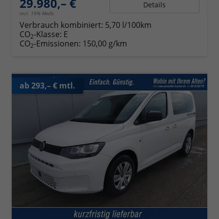
29.980,– €
Details
incl. 19% MwSt.
Verbrauch kombiniert:
5,70 l/100km
CO
-Klasse:
E
2
CO
-Emissionen:
150,00 g/km
2
ab 293,– € mtl.