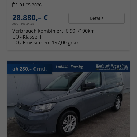
01.05.2026
28.880,– €
Details
incl. 19% MwSt.
Verbrauch kombiniert:
6,90 l/100km
CO
-Klasse:
F
2
CO
-Emissionen:
157,00 g/km
2
ab 280,– € mtl.