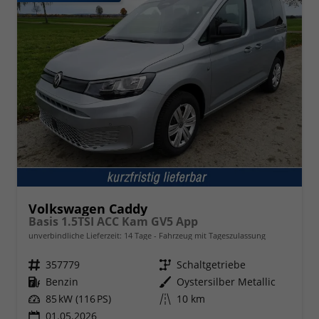
Volkswagen Caddy
Basis 1.5TSI ACC Kam GV5 App
unverbindliche Lieferzeit:
14 Tage
Fahrzeug mit Tageszulassung
Fahrzeugnr.
357779
Getriebe
Schaltgetriebe
Kraftstoff
Benzin
Außenfarbe
Oystersilber Metallic
Leistung
85 kW (116 PS)
Kilometerstand
10 km
01.05.2026