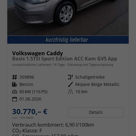
Volkswagen Caddy
Basis 1.5TSI Sport Edition ACC Kam GV5 App
unverbindliche Lieferzeit:
14 Tage
Fahrzeug mit Tageszulassung
Fahrzeugnr.
359896
Getriebe
Schaltgetriebe
Kraftstoff
Benzin
Außenfarbe
Mojave Beige Metallic
Leistung
85 kW (116 PS)
Kilometerstand
10 km
01.06.2026
30.770,– €
Details
incl. 19% MwSt.
Verbrauch kombiniert:
6,90 l/100km
CO
-Klasse:
F
2