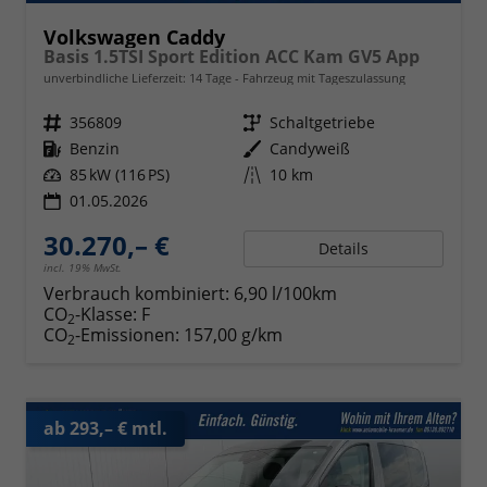
Volkswagen Caddy
Basis 1.5TSI Sport Edition ACC Kam GV5 App
unverbindliche Lieferzeit:
14 Tage
Fahrzeug mit Tageszulassung
Fahrzeugnr.
356809
Getriebe
Schaltgetriebe
Kraftstoff
Benzin
Außenfarbe
Candyweiß
Leistung
85 kW (116 PS)
Kilometerstand
10 km
01.05.2026
30.270,– €
Details
incl. 19% MwSt.
Verbrauch kombiniert:
6,90 l/100km
CO
-Klasse:
F
2
CO
-Emissionen:
157,00 g/km
2
ab 293,– € mtl.