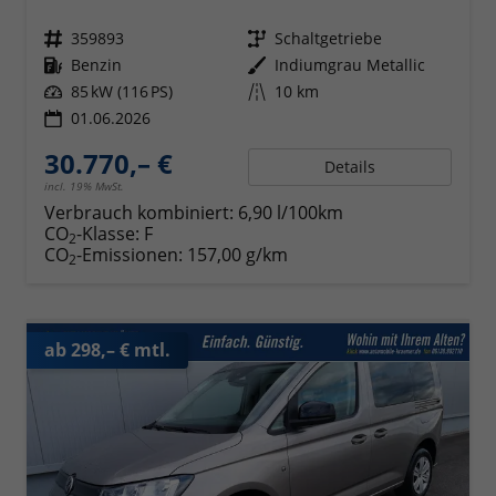
Fahrzeugnr.
359893
Getriebe
Schaltgetriebe
Kraftstoff
Benzin
Außenfarbe
Indiumgrau Metallic
Leistung
85 kW (116 PS)
Kilometerstand
10 km
01.06.2026
30.770,– €
Details
incl. 19% MwSt.
Verbrauch kombiniert:
6,90 l/100km
CO
-Klasse:
F
2
CO
-Emissionen:
157,00 g/km
2
ab 298,– € mtl.