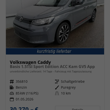
Volkswagen Caddy
Basis 1.5TSI Sport Edition ACC Kam GV5 App
unverbindliche Lieferzeit:
14 Tage
Fahrzeug mit Tageszulassung
Fahrzeugnr.
356810
Getriebe
Schaltgetriebe
Kraftstoff
Benzin
Außenfarbe
Puregrey
Leistung
85 kW (116 PS)
Kilometerstand
10 km
01.05.2026
30.270,– €
Details