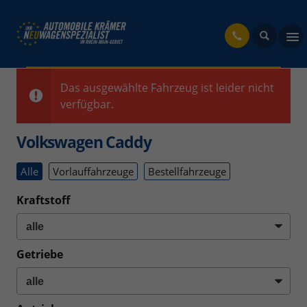
fahrzeug
Das ausgewählte Fahrzeug ist leider nicht
verfügbar.
Volkswagen Caddy
Alle
Vorlauffahrzeuge
Bestellfahrzeuge
Kraftstoff
Getriebe