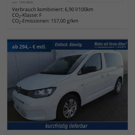
incl. 19% MwSt.
Verbrauch kombiniert:
6,90 l/100km
CO
-Klasse:
F
2
CO
-Emissionen:
157,00 g/km
2
ab 294,– € mtl.