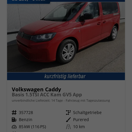
Volkswagen Caddy
Basis 1.5TSI ACC Kam GV5 App
unverbindliche Lieferzeit:
14 Tage
Fahrzeug mit Tageszulassung
Fahrzeugnr.
357728
Getriebe
Schaltgetriebe
Kraftstoff
Benzin
Außenfarbe
Purered
Leistung
85 kW (116 PS)
Kilometerstand
10 km