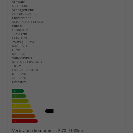
Schwarz
GETRIEBE
Schaltgetriebe
ANTRIEBSACHSE
Frontantrieb
SCHADSTOFFKLASSE
Euro 6
HUBRAUM
1.968 ccm
LEISTUNG
75 kW (102 PS)
KRAFTSTOFF
Diesel
KATEGORIE
Van/Minibus
KILOMETERSTAND
10 km
ERSTZULASSUNG
01.05.2026
ZUSTAND
unfallfrei
Verbrauch kombiniert:
5,70 l/100km