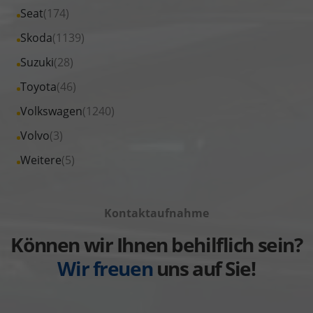
von
Fahrzeuge
Alle
Seat
(174)
anzeigen
Peugeot
von
Fahrzeuge
Alle
Skoda
(1139)
anzeigen
Renault
von
Fahrzeuge
Alle
Suzuki
(28)
anzeigen
Seat
von
Fahrzeuge
Alle
Toyota
(46)
anzeigen
Skoda
von
Fahrzeuge
Alle
Volkswagen
(1240)
anzeigen
Suzuki
von
Fahrzeuge
Alle
Volvo
(3)
anzeigen
Toyota
von
Fahrzeuge
Alle
Weitere
(5)
anzeigen
Volkswagen
von
Fahrzeuge
anzeigen
Volvo
von
anzeigen
Kontaktaufnahme
Weitere
anzeigen
Können wir Ihnen behilflich sein?
Wir freuen
uns auf Sie!