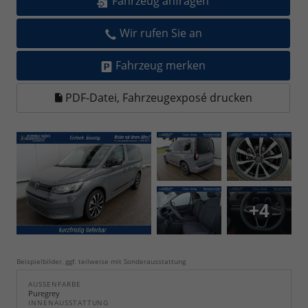
Fahrzeug anfragen
Wir rufen Sie an
Fahrzeug merken
PDF-Datei, Fahrzeugexposé drucken
+4
Beispielbilder, ggf. teilweise mit Sonderausstattung
AUSSENFARBE
Puregrey
INNENAUSSTATTUNG