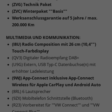
(ZVG) Technik Paket
(ZVC) Winterpaket ""Basis""
Werksanschlussgarantie auf 5 Jahre / max.
200.000 Km
MULTIMEDIA UND KOMMUNIKATION:
(I8U) Radio Composition mit 26 cm (10,4"")
Touch-Farbdisplay
(QV3) Digitaler Radioempfang DAB+
(U9G) Extern, USB Typ-C Datenbuchse(n) mit
erhöhter Ladeleistung
(9WJ) App-Connect inklusive App-Connect
Wireless für Apple CarPlay und Android Auto
(8RL) 6 Lautsprecher
(9ZX) Mobiltelefon Schnittstelle (Bluetooth)
(R23) Vorbereitet für ""VW Connect"" und ""VW
Connect Plus""