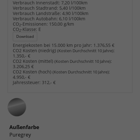
Verbrauch Innenstadt:
7,20 l/100km
Verbrauch Stadtrand:
5,40 l/100km
Verbrauch Landstraße:
4,90 l/100km
Verbrauch Autobahn:
6,10 l/100km
CO
-Emissionen:
150,00 g/km
2
CO
-Klasse:
E
2
Download
Energiekosten bei 15.000 km pro Jahr:
1.376,55 €
CO2 Kosten (niedrig)
:
(Kosten Durchschnitt 10 Jahre)
1.350,- €
CO2 Kosten (mittel)
:
(Kosten Durchschnitt 10 Jahre)
3.206,25 €
CO2 Kosten (hoch)
:
(Kosten Durchschnitt 10 Jahre)
4.950,- €
Jahressteuer:
312,- €
Außenfarbe
Puregrey