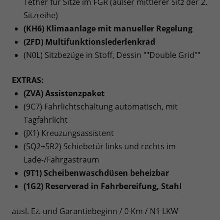
Tether für Sitze im FGR (außer mittlerer Sitz der 2.
Sitzreihe)
(KH6) Klimaanlage mit manueller Regelung
(2FD) Multifunktionslederlenkrad
(N0L) Sitzbezüge in Stoff, Dessin ""Double Grid""
EXTRAS:
(ZVA) Assistenzpaket
(9C7) Fahrlichtschaltung automatisch, mit
Tagfahrlicht
(JX1) Kreuzungsassistent
(5Q2+5R2) Schiebetür links und rechts im
Lade-/Fahrgastraum
(9T1) Scheibenwaschdüsen beheizbar
(1G2) Reserverad in Fahrbereifung, Stahl
ausl. Ez. und Garantiebeginn / 0 Km / N1 LKW