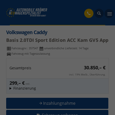
fahrzeug
Volkswagen Caddy
Basis 2.0TDI Sport Edition ACC Kam GV5 App
Fahrzeugnr.:
357547
unverbindliche Lieferzeit:
14 Tage
Fahrzeug mit Tageszulassung
30.850,– €
Gesamtpreis
incl. 19% MwSt., Überführung.
299,– €
mtl.
Finanzierung
Inzahlungnahme