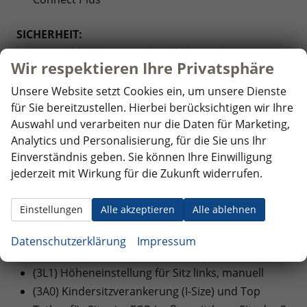
SICHERHEIT:
(EM2) Ablenkungs- und Müdigkeitserkennung
Wir respektieren Ihre Privatsphäre
(4UF) Airbags für Fahrer und Beifahrer, mit
Beifahrer-Airbag-Deaktivierung
Unsere Website setzt Cookies ein, um unsere Dienste
für Sie bereitzustellen. Hierbei berücksichtigen wir Ihre
(8J3) Notbremsassistent ""Front Assist"" mit
Auswahl und verarbeiten nur die Daten für Marketing,
Fußgänger- und Radfahrererkennung
Analytics und Personalisierung, für die Sie uns Ihr
(6C6) Seiten- und Kopfairbag für Fahrer und
Einverständnis geben. Sie können Ihre Einwilligung
Beifahrer, Kopfairbags für die äußeren Sitzplätze
jederzeit mit Wirkung für die Zukunft widerrufen.
hinten und Mittenairbag vorn
Einstellungen
Alle akzeptieren
Alle ablehnen
INNENAUSSTATTUNG UND KOMFORT:
(6XP) Außenspiegel elektrisch anklapp-,
Datenschutzerklärung
Impressum
einstell- und beheizbar
(3L1) Höheneinstellung für Sitz links, manuell
(3A0) Kindersitzverankerung (I-Size) und Top