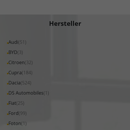
Hersteller
Alle
Audi
(51)
Fahrzeuge
Alle
BYD
(3)
von
Fahrzeuge
Alle
Citroen
(32)
Audi
von
Fahrzeuge
Alle
Cupra
(184)
anzeigen
BYD
von
Fahrzeuge
Alle
Dacia
(524)
anzeigen
Citroen
von
Fahrzeuge
Alle
DS Automobiles
(1)
anzeigen
Cupra
von
Fahrzeuge
Alle
Fiat
(25)
anzeigen
Dacia
von
Fahrzeuge
Alle
Ford
(99)
anzeigen
DS
von
Fahrzeuge
Alle
Foton
(1)
Automobiles
Fiat
von