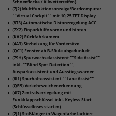
Schneeflocke / Allwetterreifen).
(7J2) Multifunktionsanzeige/Bordcomputer
""Virtual Cockpit"" mit 10,25 TFT Display
(8T3) Automatische Distanzregelung ACC
(7X2) Einparkhilfe vorne und hinten
(KA2) Rückfahrkamera
(4A3) Sitzheizung für Vordersitze
(QC1) Fenster ab B-Säule abgedunkelt
(79H) Spurwechselassistent ""Side Assist""
inkl. ""Blind Spot Detection"",
Ausparkassistent und Ausstiegswarner
(6I1) Spurhalteassistent ""Lane Assist""
(QR9) Verkehrszeichenerkennung
(4I7) Zentralverriegelung mit
Funkklappschlüssel inkl. Keyless Start
(Schlüsselloses starten)
(2J1) Stoßfänger in Wagenfarbe lackiert