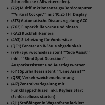
Schneeflocke / Allwetterreifen).
(7J2) Multifunktionsanzeige/Bordcomputer
""Virtual Cockpit"" mit 10,25 TFT Display
(8T3) Automatische Distanzregelung ACC
(7X2) Einparkhilfe vorne und hinten
(KA2) Rückfahrkamera
(4A3) Sitzheizung für Vordersitze
(QC1) Fenster ab B-Säule abgedunkelt
(79H) Spurwechselassistent ""Side Assist""
inkl. ""Blind Spot Detection"",
Ausparkassistent und Ausstiegswarner
(6I1) Spurhalteassistent ""Lane Assist""
(QR9) Verkehrszeichenerkennung
(4I7) Zentralverriegelung mit
Funkklappschlüssel inkl. Keyless Start
(Schlüsselloses starten)
(2J1) Stoßfänger in Wagenfarbe lackiert