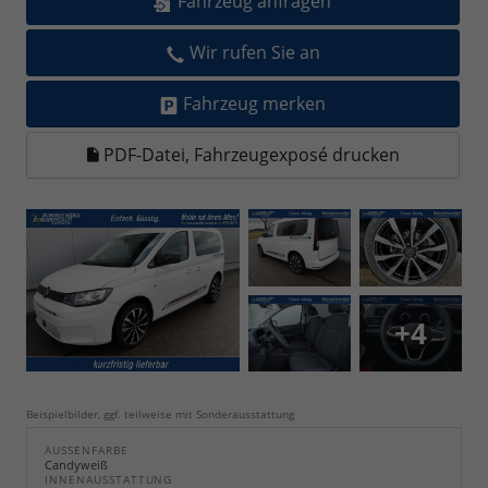
Fahrzeug anfragen
Wir rufen Sie an
Fahrzeug merken
PDF-Datei, Fahrzeugexposé drucken
+4
Beispielbilder, ggf. teilweise mit Sonderausstattung
AUSSENFARBE
Candyweiß
INNENAUSSTATTUNG