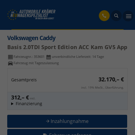
fahrzeug
Volkswagen Caddy
Basis 2.0TDI Sport Edition ACC Kam GV5 App
Fahrzeugnr.:
353601
unverbindliche Lieferzeit:
14 Tage
Fahrzeug mit Tageszulassung
32.170,– €
Gesamtpreis
incl. 19% MwSt., Überführung.
312,– €
mtl.
Finanzierung
Inzahlungnahme