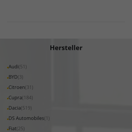
Hersteller
Alle
Audi
(51)
Fahrzeuge
Alle
BYD
(3)
von
Fahrzeuge
Alle
Citroen
(31)
Audi
von
Fahrzeuge
Alle
Cupra
(184)
anzeigen
BYD
von
Fahrzeuge
Alle
Dacia
(519)
anzeigen
Citroen
von
Fahrzeuge
Alle
DS Automobiles
(1)
anzeigen
Cupra
von
Fahrzeuge
Alle
Fiat
(25)
anzeigen
Dacia