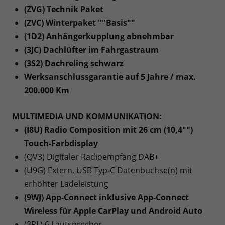
(ZVG) Technik Paket
(ZVC) Winterpaket ""Basis""
(1D2) Anhängerkupplung abnehmbar
(3JC) Dachlüfter im Fahrgastraum
(3S2) Dachreling schwarz
Werksanschlussgarantie auf 5 Jahre / max.
200.000 Km
MULTIMEDIA UND KOMMUNIKATION:
(I8U) Radio Composition mit 26 cm (10,4"")
Touch-Farbdisplay
(QV3) Digitaler Radioempfang DAB+
(U9G) Extern, USB Typ-C Datenbuchse(n) mit
erhöhter Ladeleistung
(9WJ) App-Connect inklusive App-Connect
Wireless für Apple CarPlay und Android Auto
(8RL) 6 Lautsprecher