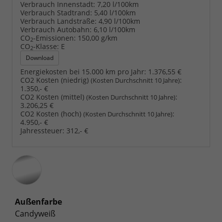
Verbrauch Innenstadt:
7,20 l/100km
Verbrauch Stadtrand:
5,40 l/100km
Verbrauch Landstraße:
4,90 l/100km
Verbrauch Autobahn:
6,10 l/100km
CO
-Emissionen:
150,00 g/km
2
CO
-Klasse:
E
2
Download
Energiekosten bei 15.000 km pro Jahr:
1.376,55 €
CO2 Kosten (niedrig)
:
(Kosten Durchschnitt 10 Jahre)
1.350,- €
CO2 Kosten (mittel)
:
(Kosten Durchschnitt 10 Jahre)
3.206,25 €
CO2 Kosten (hoch)
:
(Kosten Durchschnitt 10 Jahre)
4.950,- €
Jahressteuer:
312,- €
Außenfarbe
Candyweiß