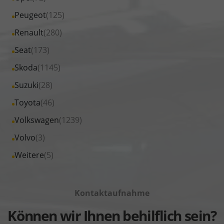
MINI
von
Fahrzeuge
Alle
Peugeot
(125)
anzeigen
Nissan
von
Fahrzeuge
Alle
Renault
(280)
anzeigen
Opel
von
Fahrzeuge
Alle
Seat
(173)
anzeigen
Peugeot
von
Fahrzeuge
Alle
Skoda
(1145)
anzeigen
Renault
von
Fahrzeuge
Alle
Suzuki
(28)
anzeigen
Seat
von
Fahrzeuge
Alle
Toyota
(46)
anzeigen
Skoda
von
Fahrzeuge
Alle
Volkswagen
(1239)
anzeigen
Suzuki
von
Fahrzeuge
Alle
Volvo
(3)
anzeigen
Toyota
von
Fahrzeuge
Alle
Weitere
(5)
anzeigen
Volkswagen
von
Fahrzeuge
anzeigen
Volvo
von
anzeigen
Kontaktaufnahme
Weitere
anzeigen
Können wir Ihnen behilflich sein?