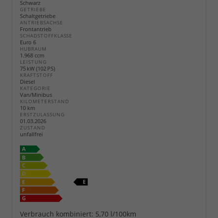
Schwarz
GETRIEBE
Schaltgetriebe
ANTRIEBSACHSE
Frontantrieb
SCHADSTOFFKLASSE
Euro 6
HUBRAUM
1.968 ccm
LEISTUNG
75 kW (102 PS)
KRAFTSTOFF
Diesel
KATEGORIE
Van/Minibus
KILOMETERSTAND
10 km
ERSTZULASSUNG
01.03.2026
ZUSTAND
unfallfrei
Verbrauch kombiniert:
5,70 l/100km