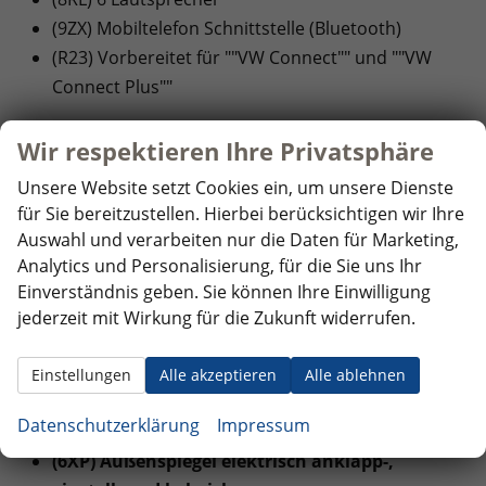
(9ZX) Mobiltelefon Schnittstelle (Bluetooth)
(R23) Vorbereitet für ""VW Connect"" und ""VW
Connect Plus""
SICHERHEIT:
Wir respektieren Ihre Privatsphäre
(EM2) Ablenkungs- und Müdigkeitserkennung
Unsere Website setzt Cookies ein, um unsere Dienste
(4UF) Airbags für Fahrer und Beifahrer, mit
für Sie bereitzustellen. Hierbei berücksichtigen wir Ihre
Beifahrer-Airbag-Deaktivierung
Auswahl und verarbeiten nur die Daten für Marketing,
(8J3) Notbremsassistent ""Front Assist"" mit
Analytics und Personalisierung, für die Sie uns Ihr
Fußgänger- und Radfahrererkennung
Einverständnis geben. Sie können Ihre Einwilligung
(6C6) Seiten- und Kopfairbag für Fahrer und
jederzeit mit Wirkung für die Zukunft widerrufen.
Beifahrer, Kopfairbags für die äußeren Sitzplätze
hinten und Mittenairbag vorn
Einstellungen
Alle akzeptieren
Alle ablehnen
Datenschutzerklärung
Impressum
INNENAUSSTATTUNG UND KOMFORT:
(6XP) Außenspiegel elektrisch anklapp-,