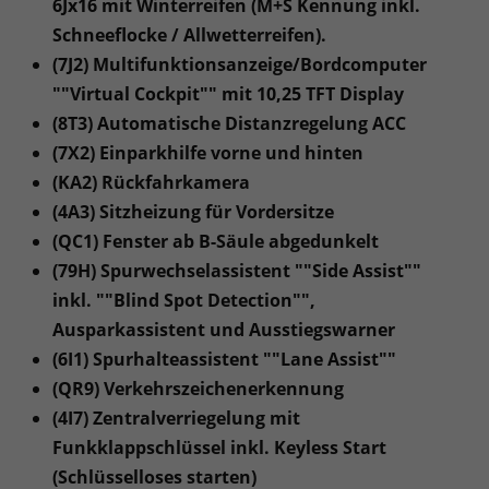
6Jx16 mit Winterreifen (M+S Kennung inkl.
Schneeflocke / Allwetterreifen).
(7J2) Multifunktionsanzeige/Bordcomputer
""Virtual Cockpit"" mit 10,25 TFT Display
(8T3) Automatische Distanzregelung ACC
(7X2) Einparkhilfe vorne und hinten
(KA2) Rückfahrkamera
(4A3) Sitzheizung für Vordersitze
(QC1) Fenster ab B-Säule abgedunkelt
(79H) Spurwechselassistent ""Side Assist""
inkl. ""Blind Spot Detection"",
Ausparkassistent und Ausstiegswarner
(6I1) Spurhalteassistent ""Lane Assist""
(QR9) Verkehrszeichenerkennung
(4I7) Zentralverriegelung mit
Funkklappschlüssel inkl. Keyless Start
(Schlüsselloses starten)