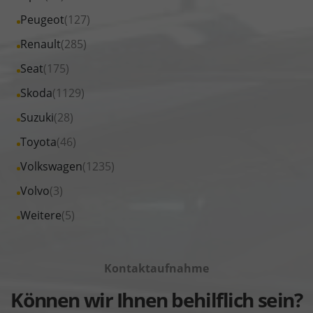
MINI
von
Fahrzeuge
Alle
Peugeot
(127)
anzeigen
Nissan
von
Fahrzeuge
Alle
Renault
(285)
anzeigen
Opel
von
Fahrzeuge
Alle
Seat
(175)
anzeigen
Peugeot
von
Fahrzeuge
Alle
Skoda
(1129)
anzeigen
Renault
von
Fahrzeuge
Alle
Suzuki
(28)
anzeigen
Seat
von
Fahrzeuge
Alle
Toyota
(46)
anzeigen
Skoda
von
Fahrzeuge
Alle
Volkswagen
(1235)
anzeigen
Suzuki
von
Fahrzeuge
Alle
Volvo
(3)
anzeigen
Toyota
von
Fahrzeuge
Alle
Weitere
(5)
anzeigen
Volkswagen
von
Fahrzeuge
anzeigen
Volvo
von
anzeigen
Kontaktaufnahme
Weitere
anzeigen
Können wir Ihnen behilflich sein?