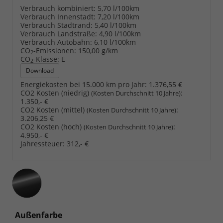
Verbrauch kombiniert:
5,70 l/100km
Verbrauch Innenstadt:
7,20 l/100km
Verbrauch Stadtrand:
5,40 l/100km
Verbrauch Landstraße:
4,90 l/100km
Verbrauch Autobahn:
6,10 l/100km
CO
-Emissionen:
150,00 g/km
2
CO
-Klasse:
E
2
Download
Energiekosten bei 15.000 km pro Jahr:
1.376,55 €
CO2 Kosten (niedrig)
:
(Kosten Durchschnitt 10 Jahre)
1.350,- €
CO2 Kosten (mittel)
:
(Kosten Durchschnitt 10 Jahre)
3.206,25 €
CO2 Kosten (hoch)
:
(Kosten Durchschnitt 10 Jahre)
4.950,- €
Jahressteuer:
312,- €
Außenfarbe