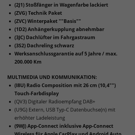
(2J1) Stoßfänger in Wagenfarbe lackiert
(ZVG) Technik Paket
(ZVC) Winterpaket ""Basis""
(1D2) Anhängerkupplung abnehmbar
(3JC) Dachlüfter im Fahrgastraum
(3S2) Dachreling schwarz
Werksanschlussgarantie auf 5 Jahre / max.
200.000 Km
MULTIMEDIA UND KOMMUNIKATION:
(I8U) Radio Composition mit 26 cm (10,4"")
Touch-Farbdisplay
(QV3) Digitaler Radioempfang DAB+
(U9G) Extern, USB Typ-C Datenbuchse(n) mit
erhöhter Ladeleistung
(9WJ) App-Connect inklusive App-Connect
Wireless für Apple CarPlay und Android Auto