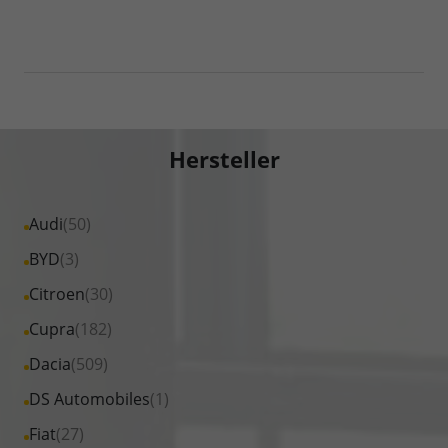
Hersteller
Alle
Audi
(50)
Fahrzeuge
Alle
BYD
(3)
von
Fahrzeuge
Alle
Citroen
(30)
Audi
von
Fahrzeuge
Alle
Cupra
(182)
anzeigen
BYD
von
Fahrzeuge
Alle
Dacia
(509)
anzeigen
Citroen
von
Fahrzeuge
Alle
DS Automobiles
(1)
anzeigen
Cupra
von
Fahrzeuge
Alle
Fiat
(27)
anzeigen
Dacia