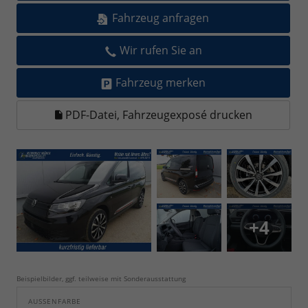
Fahrzeug anfragen
Wir rufen Sie an
Fahrzeug merken
PDF-Datei, Fahrzeugexposé drucken
+4
Beispielbilder, ggf. teilweise mit Sonderausstattung
AUSSENFARBE