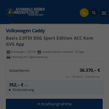
fahrzeug
Volkswagen Caddy
Basis 2.0TDI DSG Sport Edition ACC Kam
GV5 App
Fahrzeugnr.:
357731
unverbindliche Lieferzeit:
14 Tage
Fahrzeug mit Tageszulassung
36.370,– €
Gesamtpreis
incl. 19% MwSt., Überführung.
352,– €
mtl.
Finanzierung
Inzahlungnahme