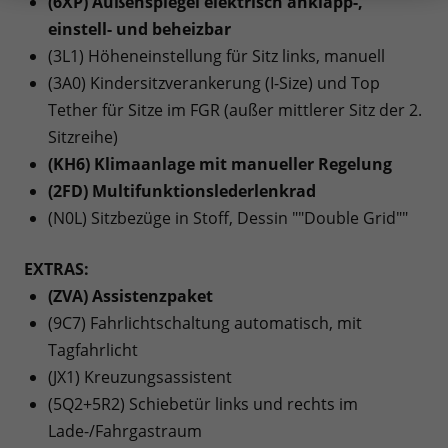
(6XP) Außenspiegel elektrisch anklapp-,
einstell- und beheizbar
(3L1) Höheneinstellung für Sitz links, manuell
(3A0) Kindersitzverankerung (I-Size) und Top
Tether für Sitze im FGR (außer mittlerer Sitz der 2.
Sitzreihe)
(KH6) Klimaanlage mit manueller Regelung
(2FD) Multifunktionslederlenkrad
(N0L) Sitzbezüge in Stoff, Dessin ""Double Grid""
EXTRAS:
(ZVA) Assistenzpaket
(9C7) Fahrlichtschaltung automatisch, mit
Tagfahrlicht
(JX1) Kreuzungsassistent
(5Q2+5R2) Schiebetür links und rechts im
Lade-/Fahrgastraum