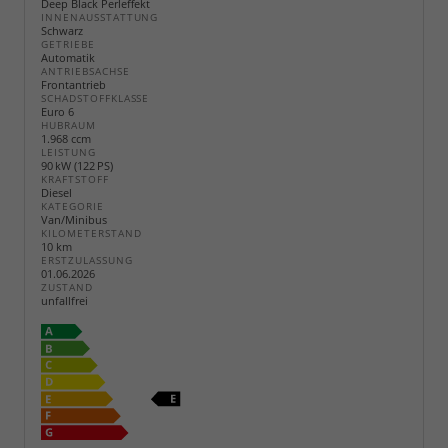
Deep Black Perleffekt
INNENAUSSTATTUNG
Schwarz
GETRIEBE
Automatik
ANTRIEBSACHSE
Frontantrieb
SCHADSTOFFKLASSE
Euro 6
HUBRAUM
1.968 ccm
LEISTUNG
90 kW (122 PS)
KRAFTSTOFF
Diesel
KATEGORIE
Van/Minibus
KILOMETERSTAND
10 km
ERSTZULASSUNG
01.06.2026
ZUSTAND
unfallfrei