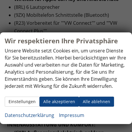
(8RL) 6 Lautsprecher
(9ZX) Mobiltelefon Schnittstelle (Bluetooth)
(R23) Vorbereitet für ""VW Connect"" und ""VW
Connect Plus""
Wir respektieren Ihre Privatsphäre
SICHERHEIT:
Unsere Website setzt Cookies ein, um unsere Dienste
(EM2) Ablenkungs- und Müdigkeitserkennung
für Sie bereitzustellen. Hierbei berücksichtigen wir Ihre
(4UF) Airbags für Fahrer und Beifahrer, mit
Auswahl und verarbeiten nur die Daten für Marketing,
Beifahrer-Airbag-Deaktivierung
Analytics und Personalisierung, für die Sie uns Ihr
(8J3) Notbremsassistent ""Front Assist"" mit
Einverständnis geben. Sie können Ihre Einwilligung
Fußgänger- und Radfahrererkennung
jederzeit mit Wirkung für die Zukunft widerrufen.
(6C6) Seiten- und Kopfairbag für Fahrer und
Beifahrer, Kopfairbags für die äußeren Sitzplätze
Einstellungen
Alle akzeptieren
Alle ablehnen
hinten und Mittenairbag vorn
Datenschutzerklärung
Impressum
INNENAUSSTATTUNG UND KOMFORT: