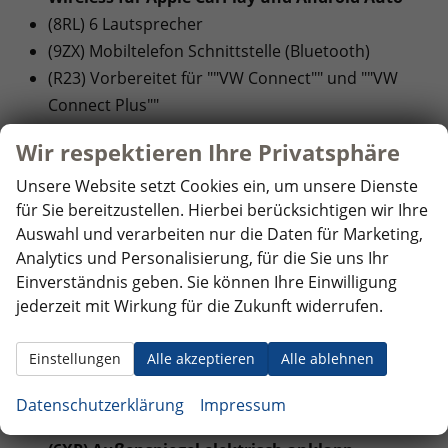
(8RL) 6 Lautsprecher
(9ZX) Mobiltelefon Schnittstelle (Bluetooth)
(R23) Vorbereitet für ""VW Connect"" und ""VW
Connect Plus""
Wir respektieren Ihre Privatsphäre
SICHERHEIT:
(EM2) Ablenkungs- und Müdigkeitserkennung
Unsere Website setzt Cookies ein, um unsere Dienste
für Sie bereitzustellen. Hierbei berücksichtigen wir Ihre
(4UF) Airbags für Fahrer und Beifahrer, mit
Auswahl und verarbeiten nur die Daten für Marketing,
Beifahrer-Airbag-Deaktivierung
Analytics und Personalisierung, für die Sie uns Ihr
(8J3) Notbremsassistent ""Front Assist"" mit
Einverständnis geben. Sie können Ihre Einwilligung
Fußgänger- und Radfahrererkennung
jederzeit mit Wirkung für die Zukunft widerrufen.
(6C6) Seiten- und Kopfairbag für Fahrer und
Beifahrer, Kopfairbags für die äußeren Sitzplätze
Einstellungen
Alle akzeptieren
Alle ablehnen
hinten und Mittenairbag vorn
Datenschutzerklärung
Impressum
INNENAUSSTATTUNG UND KOMFORT: