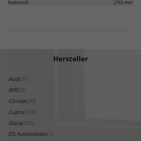
Radstand
2755 mm
Hersteller
Alle
Audi
(51)
Fahrzeuge
Alle
BYD
(3)
von
Fahrzeuge
Alle
Citroen
(30)
Audi
von
Fahrzeuge
Alle
Cupra
(183)
anzeigen
BYD
von
Fahrzeuge
Alle
Dacia
(509)
anzeigen
Citroen
von
Fahrzeuge
Alle
DS Automobiles
(1)
anzeigen
Cupra
von