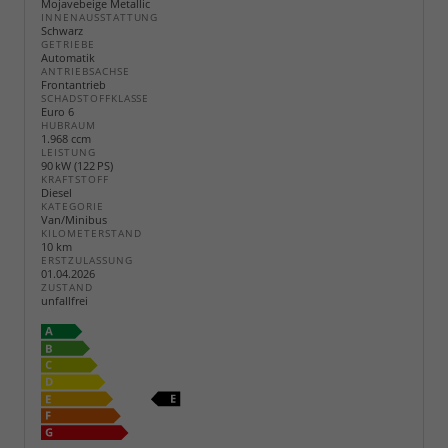
Mojavebeige Metallic
INNENAUSSTATTUNG
Schwarz
GETRIEBE
Automatik
ANTRIEBSACHSE
Frontantrieb
SCHADSTOFFKLASSE
Euro 6
HUBRAUM
1.968 ccm
LEISTUNG
90 kW (122 PS)
KRAFTSTOFF
Diesel
KATEGORIE
Van/Minibus
KILOMETERSTAND
10 km
ERSTZULASSUNG
01.04.2026
ZUSTAND
unfallfrei