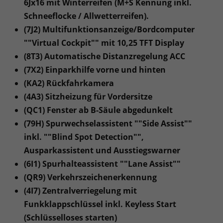
6Jx16 mit Winterreifen (M+S Kennung inkl.
Schneeflocke / Allwetterreifen).
(7J2) Multifunktionsanzeige/Bordcomputer
""Virtual Cockpit"" mit 10,25 TFT Display
(8T3) Automatische Distanzregelung ACC
(7X2) Einparkhilfe vorne und hinten
(KA2) Rückfahrkamera
(4A3) Sitzheizung für Vordersitze
(QC1) Fenster ab B-Säule abgedunkelt
(79H) Spurwechselassistent ""Side Assist""
inkl. ""Blind Spot Detection"",
Ausparkassistent und Ausstiegswarner
(6I1) Spurhalteassistent ""Lane Assist""
(QR9) Verkehrszeichenerkennung
(4I7) Zentralverriegelung mit
Funkklappschlüssel inkl. Keyless Start
(Schlüsselloses starten)