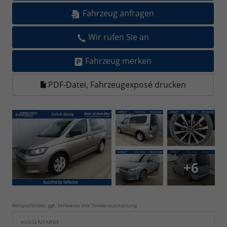
Fahrzeug anfragen
Wir rufen Sie an
Fahrzeug merken
PDF-Datei, Fahrzeugexposé drucken
+6
Beispielbilder, ggf. teilweise mit Sonderausstattung
AUSSENFARBE