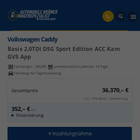
fahrzeug
Volkswagen Caddy
Basis 2.0TDI DSG Sport Edition ACC Kam
GV5 App
Fahrzeugnr.:
355290
unverbindliche Lieferzeit:
14 Tage
Fahrzeug mit Tageszulassung
36.370,– €
Gesamtpreis
incl. 19% MwSt., Überführung.
352,– €
mtl.
Finanzierung
Inzahlungnahme