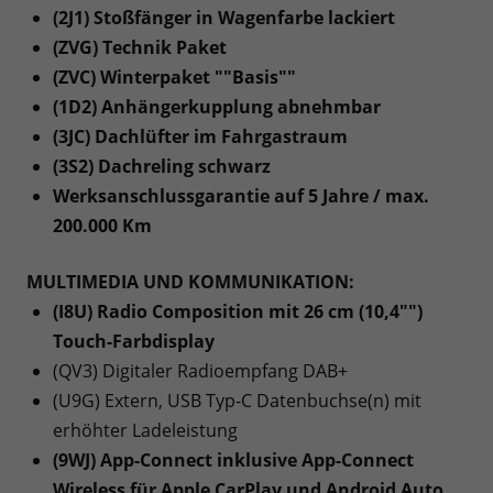
(2J1) Stoßfänger in Wagenfarbe lackiert
(ZVG) Technik Paket
(ZVC) Winterpaket ""Basis""
(1D2) Anhängerkupplung abnehmbar
(3JC) Dachlüfter im Fahrgastraum
(3S2) Dachreling schwarz
Werksanschlussgarantie auf 5 Jahre / max.
200.000 Km
MULTIMEDIA UND KOMMUNIKATION:
(I8U) Radio Composition mit 26 cm (10,4"")
Touch-Farbdisplay
(QV3) Digitaler Radioempfang DAB+
(U9G) Extern, USB Typ-C Datenbuchse(n) mit
erhöhter Ladeleistung
(9WJ) App-Connect inklusive App-Connect
Wireless für Apple CarPlay und Android Auto