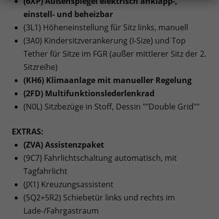
(6XP) Außenspiegel elektrisch anklapp-,
einstell- und beheizbar
(3L1) Höheneinstellung für Sitz links, manuell
(3A0) Kindersitzverankerung (I-Size) und Top
Tether für Sitze im FGR (außer mittlerer Sitz der 2.
Sitzreihe)
(KH6) Klimaanlage mit manueller Regelung
(2FD) Multifunktionslederlenkrad
(N0L) Sitzbezüge in Stoff, Dessin ""Double Grid""
EXTRAS:
(ZVA) Assistenzpaket
(9C7) Fahrlichtschaltung automatisch, mit
Tagfahrlicht
(JX1) Kreuzungsassistent
(5Q2+5R2) Schiebetür links und rechts im
Lade-/Fahrgastraum