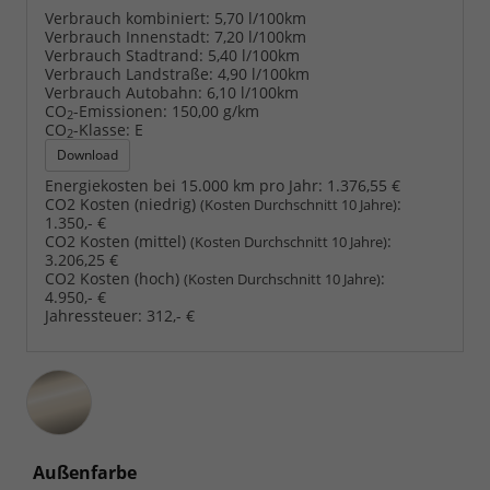
Verbrauch kombiniert:
5,70 l/100km
Verbrauch Innenstadt:
7,20 l/100km
Verbrauch Stadtrand:
5,40 l/100km
Verbrauch Landstraße:
4,90 l/100km
Verbrauch Autobahn:
6,10 l/100km
CO
-Emissionen:
150,00 g/km
2
CO
-Klasse:
E
2
Download
Energiekosten bei 15.000 km pro Jahr:
1.376,55 €
CO2 Kosten (niedrig)
:
(Kosten Durchschnitt 10 Jahre)
1.350,- €
CO2 Kosten (mittel)
:
(Kosten Durchschnitt 10 Jahre)
3.206,25 €
CO2 Kosten (hoch)
:
(Kosten Durchschnitt 10 Jahre)
4.950,- €
Jahressteuer:
312,- €
Außenfarbe