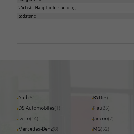
Nächste Hauptuntersuchung
Radstand
Alle
Audi
(51)
Alle
BYD
(3)
Fahrzeuge
Fahrzeuge
Alle
DS Automobiles
(1)
Alle
Fiat
(25)
von
von
Fahrzeuge
Fahrzeuge
Alle
Iveco
(14)
Alle
Jaecoo
(7)
Audi
BYD
von
von
Fahrzeuge
Fahrzeuge
Alle
Mercedes-Benz
(8)
Alle
MG
(52)
anzeigen
anzeigen
DS
Fiat