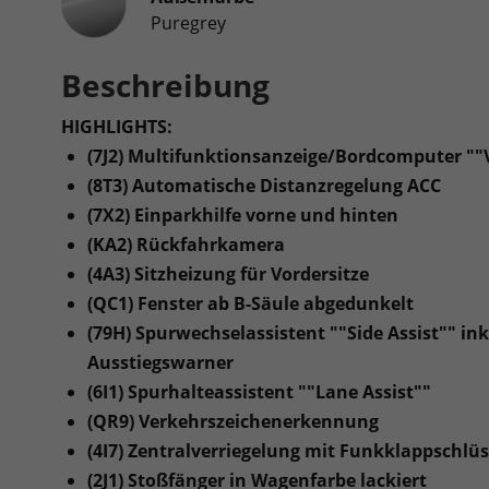
Puregrey
Beschreibung
HIGHLIGHTS:
(7J2) Multifunktionsanzeige/Bordcomputer ""Vi
(8T3) Automatische Distanzregelung ACC
(7X2) Einparkhilfe vorne und hinten
(KA2) Rückfahrkamera
(4A3) Sitzheizung für Vordersitze
(QC1) Fenster ab B-Säule abgedunkelt
(79H) Spurwechselassistent ""Side Assist"" in
Ausstiegswarner
(6I1) Spurhalteassistent ""Lane Assist""
(QR9) Verkehrszeichenerkennung
(4I7) Zentralverriegelung mit Funkklappschlüsse
(2J1) Stoßfänger in Wagenfarbe lackiert