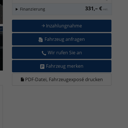
331,– €
Finanzierung
mtl.
Inzahlungnahme
Fahrzeug anfragen
Wir rufen Sie an
Fahrzeug merken
PDF-Datei, Fahrzeugexposé drucken