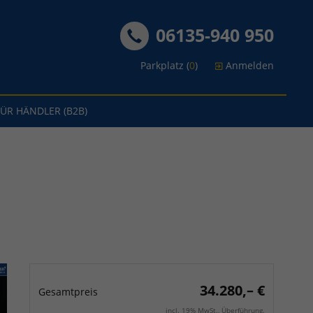
06135-940 950
Parkplatz (
0
)
Anmelden
FÜR HÄNDLER (B2B)
34.280,– €
Gesamtpreis
incl. 19% MwSt., Überführung.