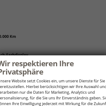
00.000 Km
uch-Farbdisplay
Wir respektieren Ihre
öhter Ladeleistung
Privatsphäre
less für Apple CarPlay und Android Auto
nsere Website setzt Cookies ein, um unsere Dienste für Sie
ereitzustellen. Hierbei berücksichtigen wir Ihre Auswahl un
erarbeiten nur die Daten für Marketing, Analytics und
onnect Plus""
ersonalisierung, für die Sie uns Ihr Einverständnis geben. Si
önnen Ihre Einwilligung jederzeit mit Wirkung für die Zukunf