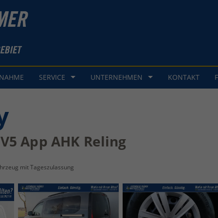
GNAHME
SERVICE
UNTERNEHMEN
KONTAKT
y
GV5 App AHK Reling
hrzeug mit Tageszulassung