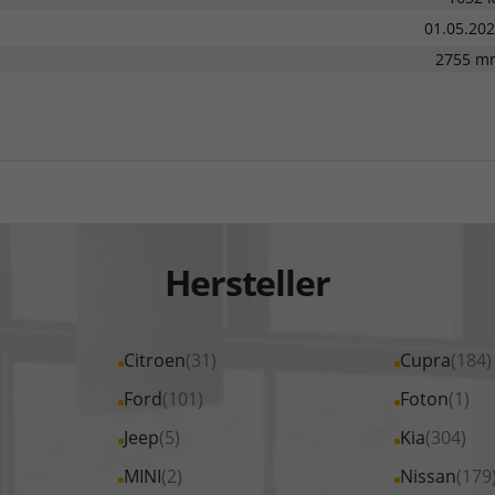
01.05.20
2755 m
Hersteller
Alle
Citroen
(31)
Alle
Cupra
(184)
Fahrzeuge
Fahrzeuge
Alle
Ford
(101)
Alle
Foton
(1)
von
von
Fahrzeuge
Fahrzeuge
Alle
Jeep
(5)
Alle
Kia
(304)
Citroen
Cupra
von
von
Fahrzeuge
Fahrzeuge
Alle
MINI
(2)
Alle
Nissan
(179
anzeigen
anzeigen
Ford
Foton