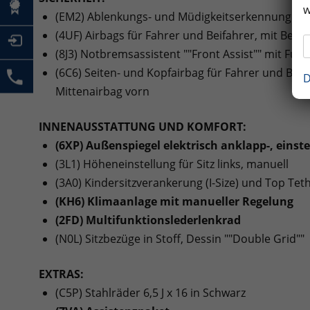
w
(EM2) Ablenkungs- und Müdigkeitserkennung
(4UF) Airbags für Fahrer und Beifahrer, mit Beif
(8J3) Notbremsassistent ""Front Assist"" mit F
(6C6) Seiten- und Kopfairbag für Fahrer und Beif
D
Mittenairbag vorn
INNENAUSSTATTUNG UND KOMFORT:
(6XP) Außenspiegel elektrisch anklapp-, einste
(3L1) Höheneinstellung für Sitz links, manuell
(3A0) Kindersitzverankerung (I-Size) und Top Tethe
(KH6) Klimaanlage mit manueller Regelung
(2FD) Multifunktionslederlenkrad
(N0L) Sitzbezüge in Stoff, Dessin ""Double Grid""
EXTRAS:
(C5P) Stahlräder 6,5 J x 16 in Schwarz