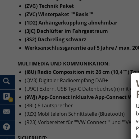
(ZVG) Technik Paket
(ZVC) Winterpaket ""Basis""
(1D2) Anhängerkupplung abnehmbar
(3JC) Dachlüfter im Fahrgastraum
(3S2) Dachreling schwarz
Werksanschlussgarantie auf 5 Jahre / max. 2
MULTIMEDIA UND KOMMUNIKATION:
(I8U) Radio Composition mit 26 cm (10,4"") To
(QV3) Digitaler Radioempfang DAB+
(U9G) Extern, USB Typ-C Datenbuchse(n) mit erh
(9WJ) App-Connect inklusive App-Connect Wire
0
(8RL) 6 Lautsprecher
U
b
(9ZX) Mobiltelefon Schnittstelle (Bluetooth)
v
(R23) Vorbereitet für ""VW Connect"" und ""VW C
P
k
SICHERHEIT: