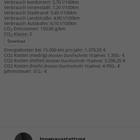
Verbrauch kombiniert:
5,70 l/100km
Verbrauch Innenstadt:
7,20 l/100km
Verbrauch Stadtrand:
5,40 l/100km
Verbrauch Landstraße:
4,90 l/100km
Verbrauch Autobahn:
6,10 l/100km
CO
-Emissionen:
150,00 g/km
2
CO
-Klasse:
E
2
Download
Energiekosten bei 15.000 km pro Jahr:
1.376,55 €
CO2 Kosten (niedrig)
:
1.350,- €
(Kosten Durchschnitt 10 Jahre)
CO2 Kosten (mittel)
:
3.206,25 €
(Kosten Durchschnitt 10 Jahre)
CO2 Kosten (hoch)
:
4.950,- €
(Kosten Durchschnitt 10 Jahre)
Jahressteuer:
312,- €
Innenausstattung
Innenausstattung