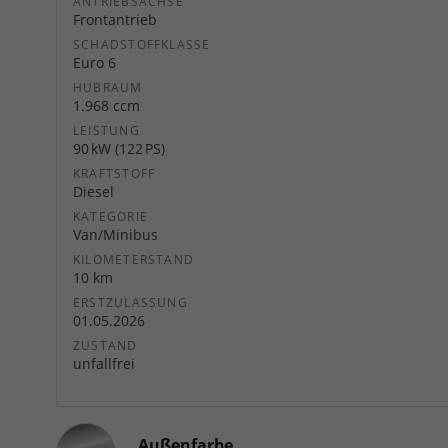
ANTRIEBSACHSE
Frontantrieb
SCHADSTOFFKLASSE
Euro 6
HUBRAUM
1.968 ccm
LEISTUNG
90 kW (122 PS)
KRAFTSTOFF
Diesel
KATEGORIE
Van/Minibus
KILOMETERSTAND
10 km
ERSTZULASSUNG
01.05.2026
ZUSTAND
unfallfrei
Außenfarbe