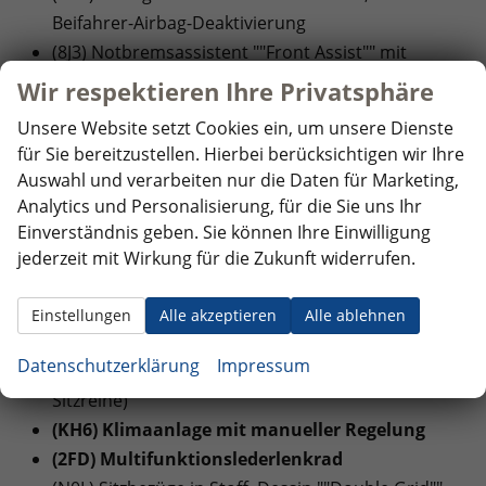
Beifahrer-Airbag-Deaktivierung
(8J3) Notbremsassistent ""Front Assist"" mit
Fußgänger- und Radfahrererkennung
Wir respektieren Ihre Privatsphäre
(6C6) Seiten- und Kopfairbag für Fahrer und
Unsere Website setzt Cookies ein, um unsere Dienste
Beifahrer, Kopfairbags für die äußeren Sitzplätze
für Sie bereitzustellen. Hierbei berücksichtigen wir Ihre
hinten und Mittenairbag vorn
Auswahl und verarbeiten nur die Daten für Marketing,
Analytics und Personalisierung, für die Sie uns Ihr
INNENAUSSTATTUNG UND KOMFORT:
Einverständnis geben. Sie können Ihre Einwilligung
(6XP) Außenspiegel elektrisch anklapp-,
jederzeit mit Wirkung für die Zukunft widerrufen.
einstell- und beheizbar
(3L1) Höheneinstellung für Sitz links, manuell
Einstellungen
Alle akzeptieren
Alle ablehnen
(3A0) Kindersitzverankerung (I-Size) und Top
Datenschutzerklärung
Impressum
Tether für Sitze im FGR (außer mittlerer Sitz der 2.
Sitzreihe)
(KH6) Klimaanlage mit manueller Regelung
(2FD) Multifunktionslederlenkrad