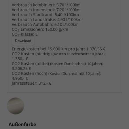
Verbrauch kombiniert:
5,70 l/100km
Verbrauch Innenstadt:
7,20 l/100km
Verbrauch Stadtrand:
5,40 l/100km
Verbrauch Landstraße:
4,90 l/100km
Verbrauch Autobahn:
6,10 l/100km
CO
-Emissionen:
150,00 g/km
2
CO
-Klasse:
E
2
Download
Energiekosten bei 15.000 km pro Jahr:
1.376,55 €
CO2 Kosten (niedrig)
:
(Kosten Durchschnitt 10 Jahre)
1.350,- €
CO2 Kosten (mittel)
:
(Kosten Durchschnitt 10 Jahre)
3.206,25 €
CO2 Kosten (hoch)
:
(Kosten Durchschnitt 10 Jahre)
4.950,- €
Jahressteuer:
312,- €
Außenfarbe