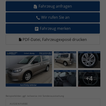
Fahrzeug anfragen
Wir rufen Sie an
Fahrzeug merken
PDF-Datei, Fahrzeugexposé drucken
+4
Beispielbilder, ggf. teilweise mit Sonderausstattung
AUSSENFARBE