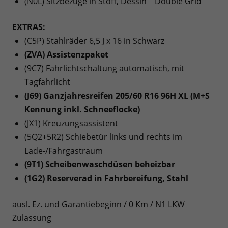
(N0L) Sitzbezüge in Stoff, Dessin ""Double Grid""
EXTRAS:
(C5P) Stahlräder 6,5 J x 16 in Schwarz
(ZVA) Assistenzpaket
(9C7) Fahrlichtschaltung automatisch, mit
Tagfahrlicht
(J69) Ganzjahresreifen 205/60 R16 96H XL (M+S
Kennung inkl. Schneeflocke)
(JX1) Kreuzungsassistent
(5Q2+5R2) Schiebetür links und rechts im
Lade-/Fahrgastraum
(9T1) Scheibenwaschdüsen beheizbar
(1G2) Reserverad in Fahrbereifung, Stahl
ausl. Ez. und Garantiebeginn / 0 Km / N1 LKW
Zulassung