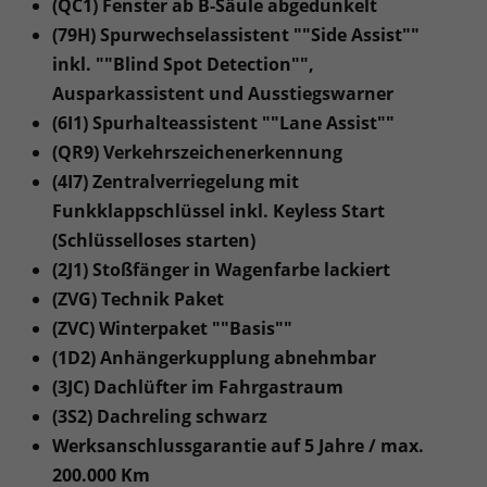
(QC1) Fenster ab B-Säule abgedunkelt
(79H) Spurwechselassistent ""Side Assist""
inkl. ""Blind Spot Detection"",
Ausparkassistent und Ausstiegswarner
(6I1) Spurhalteassistent ""Lane Assist""
(QR9) Verkehrszeichenerkennung
(4I7) Zentralverriegelung mit
Funkklappschlüssel inkl. Keyless Start
(Schlüsselloses starten)
(2J1) Stoßfänger in Wagenfarbe lackiert
(ZVG) Technik Paket
(ZVC) Winterpaket ""Basis""
(1D2) Anhängerkupplung abnehmbar
(3JC) Dachlüfter im Fahrgastraum
(3S2) Dachreling schwarz
Werksanschlussgarantie auf 5 Jahre / max.
200.000 Km