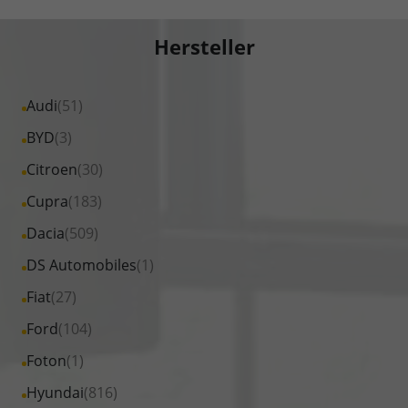
Hersteller
Alle
Audi
(51)
Fahrzeuge
Alle
BYD
(3)
von
Fahrzeuge
Alle
Citroen
(30)
Audi
von
Fahrzeuge
Alle
Cupra
(183)
anzeigen
BYD
von
Fahrzeuge
Alle
Dacia
(509)
anzeigen
Citroen
von
Fahrzeuge
Alle
DS Automobiles
(1)
anzeigen
Cupra
von
Fahrzeuge
Alle
Fiat
(27)
anzeigen
Dacia
von
Fahrzeuge
Alle
Ford
(104)
anzeigen
DS
von
Fahrzeuge
Alle
Foton
(1)
Automobiles
Fiat
von
Fahrzeuge
anzeigen
Alle
Hyundai
(816)
anzeigen
Ford