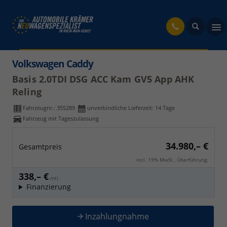
fahrzeug
Volkswagen Caddy
Basis 2.0TDI DSG ACC Kam GV5 App AHK
Reling
Fahrzeugnr.:
355289
unverbindliche Lieferzeit:
14 Tage
Fahrzeug mit Tageszulassung
34.980,– €
Gesamtpreis
incl. 19% MwSt., Überführung.
338,– €
mtl.
Finanzierung
Inzahlungnahme