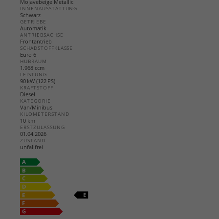
Mojavebeige Metallic
INNENAUSSTATTUNG
Schwarz
GETRIEBE
Automatik
ANTRIEBSACHSE
Frontantrieb
SCHADSTOFFKLASSE
Euro 6
HUBRAUM
1.968 ccm
LEISTUNG
90 kW (122 PS)
KRAFTSTOFF
Diesel
KATEGORIE
Van/Minibus
KILOMETERSTAND
10 km
ERSTZULASSUNG
01.04.2026
ZUSTAND
unfallfrei