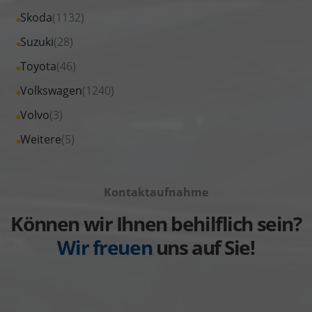
Peugeot
von
Fahrzeuge
Alle
Skoda
(1132)
anzeigen
Renault
von
Fahrzeuge
Alle
Suzuki
(28)
anzeigen
Seat
von
Fahrzeuge
Alle
Toyota
(46)
anzeigen
Skoda
von
Fahrzeuge
Alle
Volkswagen
(1240)
anzeigen
Suzuki
von
Fahrzeuge
Alle
Volvo
(3)
anzeigen
Toyota
von
Fahrzeuge
Alle
Weitere
(5)
anzeigen
Volkswagen
von
Fahrzeuge
anzeigen
Volvo
von
anzeigen
Kontaktaufnahme
Weitere
anzeigen
Können wir Ihnen behilflich sein?
Wir freuen
uns auf Sie!