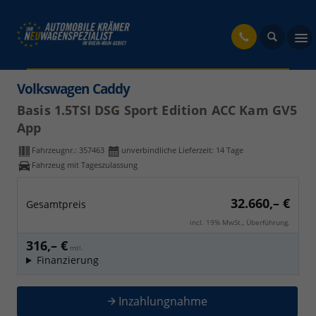
fahrzeug
Volkswagen Caddy
Basis 1.5TSI DSG Sport Edition ACC Kam GV5
App
Fahrzeugnr.:
357463
unverbindliche Lieferzeit:
14 Tage
Fahrzeug mit Tageszulassung
32.660,– €
Gesamtpreis
incl. 19% MwSt., Überführung.
316,– €
mtl.
Finanzierung
Inzahlungnahme