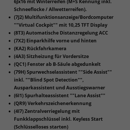
6Jx16 mit Winterreifen (M+S Kennung inkl.
Schneeflocke / Allwetterreifen).
(7J2) Multifunktionsanzeige/Bordcomputer
""Virtual Cockpit"" mit 10,25 TFT Display
(8T3) Automatische Distanzregelung ACC
(7X2) Einparkhilfe vorne und hinten
(KA2) Rückfahrkamera
(4A3) Sitzheizung für Vordersitze
(QC1) Fenster ab B-Säule abgedunkelt
(79H) Spurwechselassistent ""Side Assist""
inkl. ""Blind Spot Detection"",
Ausparkassistent und Ausstiegswarner
(6I1) Spurhalteassistent ""Lane Assist""
(QR9) Verkehrszeichenerkennung
(4I7) Zentralverriegelung mit
Funkklappschlüssel inkl. Keyless Start
(Schlüsselloses starten)