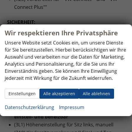
Connect Plus""
SICHERHEIT:
(EM2) Ablenkungs- und Müdigkeitserkennung
Wir respektieren Ihre Privatsphäre
(4UF) Airbags für Fahrer und Beifahrer, mit
Unsere Website setzt Cookies ein, um unsere Dienste
Beifahrer-Airbag-Deaktivierung
für Sie bereitzustellen. Hierbei berücksichtigen wir Ihre
(8J3) Notbremsassistent ""Front Assist"" mit
Auswahl und verarbeiten nur die Daten für Marketing,
Fußgänger- und Radfahrererkennung
Analytics und Personalisierung, für die Sie uns Ihr
(6C6) Seiten- und Kopfairbag für Fahrer und
Einverständnis geben. Sie können Ihre Einwilligung
Beifahrer, Kopfairbags für die äußeren Sitzplätze
jederzeit mit Wirkung für die Zukunft widerrufen.
hinten und Mittenairbag vorn
Einstellungen
Alle akzeptieren
Alle ablehnen
INNENAUSSTATTUNG UND KOMFORT:
Datenschutzerklärung
Impressum
(6XP) Außenspiegel elektrisch anklapp-,
einstell- und beheizbar
(3L1) Höheneinstellung für Sitz links, manuell