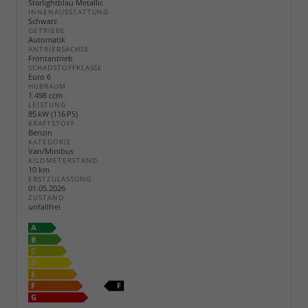
Starlightblau Metallic
INNENAUSSTATTUNG
Schwarz
GETRIEBE
Automatik
ANTRIEBSACHSE
Frontantrieb
SCHADSTOFFKLASSE
Euro 6
HUBRAUM
1.498 ccm
LEISTUNG
85 kW (116 PS)
KRAFTSTOFF
Benzin
KATEGORIE
Van/Minibus
KILOMETERSTAND
10 km
ERSTZULASSUNG
01.05.2026
ZUSTAND
unfallfrei