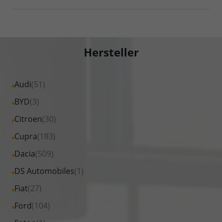
Hersteller
Alle
Audi
(51)
Fahrzeuge
Alle
BYD
(3)
von
Fahrzeuge
Alle
Citroen
(30)
Audi
von
Fahrzeuge
Alle
Cupra
(183)
anzeigen
BYD
von
Fahrzeuge
Alle
Dacia
(509)
anzeigen
Citroen
von
Fahrzeuge
Alle
DS Automobiles
(1)
anzeigen
Cupra
von
Fahrzeuge
Alle
Fiat
(27)
anzeigen
Dacia
von
Fahrzeuge
Alle
Ford
(104)
anzeigen
DS
von
Fahrzeuge