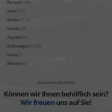
Fahrzeuge
Alle
Renault
(280)
anzeigen
Opel
von
Fahrzeuge
Alle
Seat
(173)
anzeigen
Peugeot
von
Fahrzeuge
Alle
Skoda
(1132)
anzeigen
Renault
von
Fahrzeuge
Alle
Suzuki
(28)
anzeigen
Seat
von
Fahrzeuge
Alle
Toyota
(46)
anzeigen
Skoda
von
Fahrzeuge
Alle
Volkswagen
(1240)
anzeigen
Suzuki
von
Fahrzeuge
Alle
Volvo
(3)
anzeigen
Toyota
von
Fahrzeuge
Alle
Weitere
(5)
anzeigen
Volkswagen
von
Fahrzeuge
anzeigen
Volvo
von
anzeigen
Kontaktaufnahme
Weitere
anzeigen
Können wir Ihnen behilflich sein?
Wir freuen
uns auf Sie!