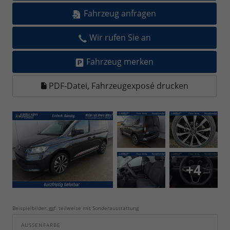
Fahrzeug anfragen
Wir rufen Sie an
Fahrzeug merken
PDF-Datei, Fahrzeugexposé drucken
+4
Beispielbilder, ggf. teilweise mit Sonderausstattung
AUSSENFARBE