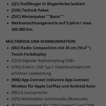
(2J1) Stoßfänger in Wagenfarbe lackiert
(ZVG) Technik Paket
(ZVC) Winterpaket ""Basis""
Werksanschlussgarantie auf 5 Jahre / max.
200.000 Km
MULTIMEDIA UND KOMMUNIKATION:
(I8U) Radio Composition mit 26 cm (10,4"")
Touch-Farbdisplay
(QV3) Digitaler Radioempfang DAB+
(U9G) Extern, USB Typ-C Datenbuchse(n) mit
erhöhter Ladeleistung
(9WJ) App-Connect inklusive App-Connect
Wireless für Apple CarPlay und Android Auto
(8RL) 6 Lautsprecher
(9ZX) Mobiltelefon Schnittstelle (Bluetooth)
(R23) Vorbereitet für ""VW Connect"" und ""VW