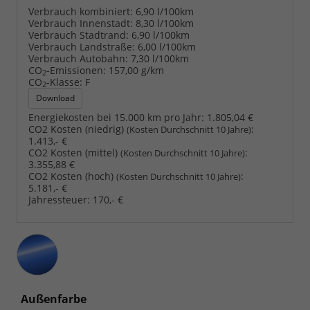
Verbrauch kombiniert:
6,90 l/100km
Verbrauch Innenstadt:
8,30 l/100km
Verbrauch Stadtrand:
6,90 l/100km
Verbrauch Landstraße:
6,00 l/100km
Verbrauch Autobahn:
7,30 l/100km
CO
-Emissionen:
157,00 g/km
2
CO
-Klasse:
F
2
Download
Energiekosten bei 15.000 km pro Jahr:
1.805,04 €
CO2 Kosten (niedrig)
:
(Kosten Durchschnitt 10 Jahre)
1.413,- €
CO2 Kosten (mittel)
:
(Kosten Durchschnitt 10 Jahre)
3.355,88 €
CO2 Kosten (hoch)
:
(Kosten Durchschnitt 10 Jahre)
5.181,- €
Jahressteuer:
170,- €
Außenfarbe