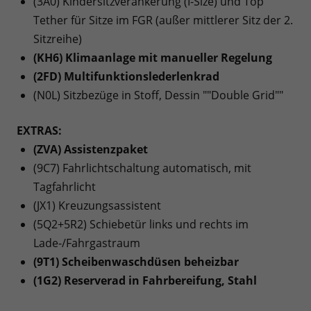
(3A0) Kindersitzverankerung (I-Size) und Top
Tether für Sitze im FGR (außer mittlerer Sitz der 2.
Sitzreihe)
(KH6) Klimaanlage mit manueller Regelung
(2FD) Multifunktionslederlenkrad
(N0L) Sitzbezüge in Stoff, Dessin ""Double Grid""
EXTRAS:
(ZVA) Assistenzpaket
(9C7) Fahrlichtschaltung automatisch, mit
Tagfahrlicht
(JX1) Kreuzungsassistent
(5Q2+5R2) Schiebetür links und rechts im
Lade-/Fahrgastraum
(9T1) Scheibenwaschdüsen beheizbar
(1G2) Reserverad in Fahrbereifung, Stahl