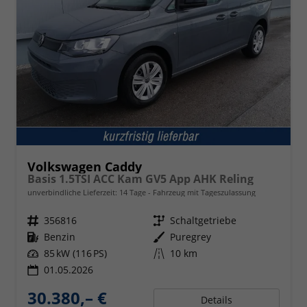
Volkswagen Caddy
Basis 1.5TSI ACC Kam GV5 App AHK Reling
unverbindliche Lieferzeit:
14 Tage
Fahrzeug mit Tageszulassung
Fahrzeugnr.
356816
Getriebe
Schaltgetriebe
Kraftstoff
Benzin
Außenfarbe
Puregrey
Leistung
85 kW (116 PS)
Kilometerstand
10 km
01.05.2026
30.380,– €
Details