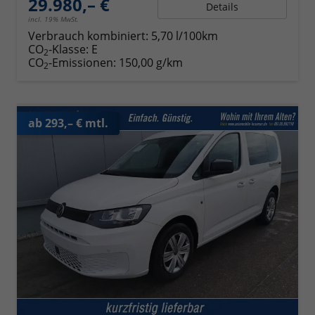
29.980,– €
Details
incl. 19% MwSt.
Verbrauch kombiniert:
5,70 l/100km
CO
-Klasse:
E
2
CO
-Emissionen:
150,00 g/km
2
ab 293,– € mtl.