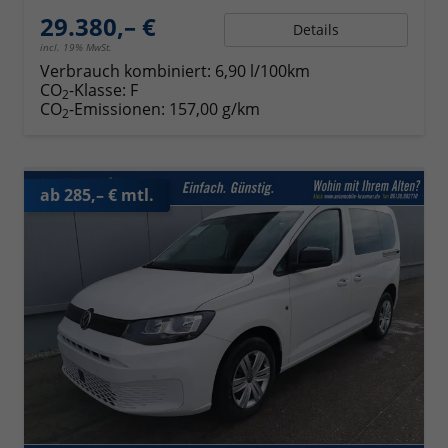
29.380,– €
Details
incl. 19% MwSt.
Verbrauch kombiniert:
6,90 l/100km
CO
-Klasse:
F
2
CO
-Emissionen:
157,00 g/km
2
ab 285,– € mtl.