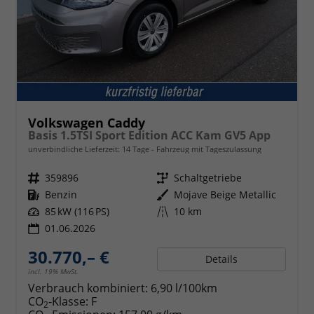
Volkswagen Caddy
Basis 1.5TSI Sport Edition ACC Kam GV5 App
unverbindliche Lieferzeit:
14 Tage
Fahrzeug mit Tageszulassung
Fahrzeugnr.
359896
Getriebe
Schaltgetriebe
Kraftstoff
Benzin
Außenfarbe
Mojave Beige Metallic
Leistung
85 kW (116 PS)
Kilometerstand
10 km
01.06.2026
30.770,– €
Details
incl. 19% MwSt.
Verbrauch kombiniert:
6,90 l/100km
CO
-Klasse:
F
2