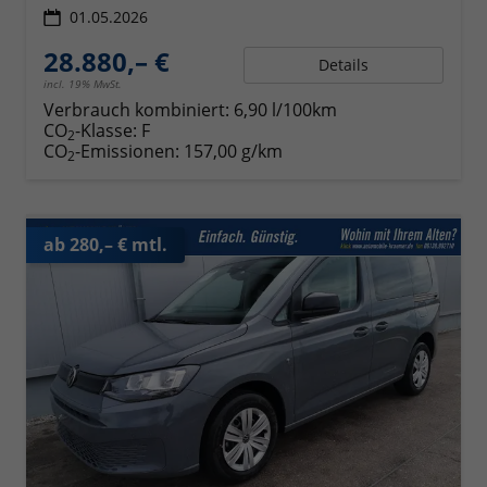
01.05.2026
28.880,– €
Details
incl. 19% MwSt.
Verbrauch kombiniert:
6,90 l/100km
CO
-Klasse:
F
2
CO
-Emissionen:
157,00 g/km
2
ab 280,– € mtl.