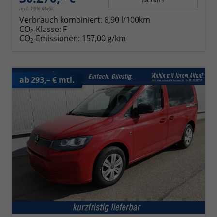
incl. 19% MwSt.
Verbrauch kombiniert:
6,90 l/100km
CO
-Klasse:
F
2
CO
-Emissionen:
157,00 g/km
2
ab 293,– € mtl.