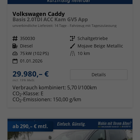
Volkswagen Caddy
Basis 2.0TDI ACC Kam GV5 App
unverbindliche Lieferzeit:
14 Tage
Fahrzeug mit Tageszulassung
Fahrzeugnr.
350030
Getriebe
Schaltgetriebe
Kraftstoff
Diesel
Außenfarbe
Mojave Beige Metallic
Leistung
75 kW (102 PS)
Kilometerstand
10 km
01.01.2026
29.980,– €
Details
incl. 19% MwSt.
Verbrauch kombiniert:
5,70 l/100km
CO
-Klasse:
E
2
CO
-Emissionen:
150,00 g/km
2
ab 290,– € mtl.