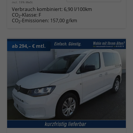
incl. 19% MwSt.
Verbrauch kombiniert:
6,90 l/100km
CO
-Klasse:
F
2
CO
-Emissionen:
157,00 g/km
2
ab 294,– € mtl.