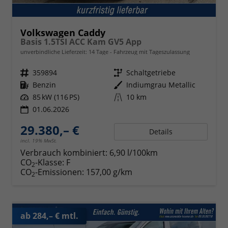
Volkswagen Caddy
Basis 1.5TSI ACC Kam GV5 App
unverbindliche Lieferzeit:
14 Tage
Fahrzeug mit Tageszulassung
Fahrzeugnr.
359894
Getriebe
Schaltgetriebe
Kraftstoff
Benzin
Außenfarbe
Indiumgrau Metallic
Leistung
85 kW (116 PS)
Kilometerstand
10 km
01.06.2026
29.380,– €
Details
incl. 19% MwSt.
Verbrauch kombiniert:
6,90 l/100km
CO
-Klasse:
F
2
CO
-Emissionen:
157,00 g/km
2
ab 284,– € mtl.