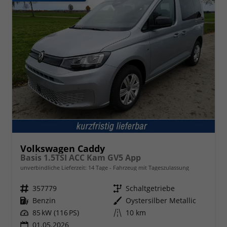
Volkswagen Caddy
Basis 1.5TSI ACC Kam GV5 App
unverbindliche Lieferzeit:
14 Tage
Fahrzeug mit Tageszulassung
Fahrzeugnr.
357779
Getriebe
Schaltgetriebe
Kraftstoff
Benzin
Außenfarbe
Oystersilber Metallic
Leistung
85 kW (116 PS)
Kilometerstand
10 km
01.05.2026