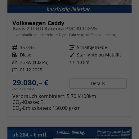
Volkswagen Caddy
Basis 2.0 TDI Kamera PDC ACC GV5
unverbindliche Lieferzeit:
14 Tage
Fahrzeug mit Tageszulassung
Fahrzeugnr.
357335
Getriebe
Schaltgetriebe
Kraftstoff
Diesel
Außenfarbe
Starlightblau Metallic
Leistung
75 kW (102 PS)
Kilometerstand
10 km
01.12.2025
29.080,– €
Details
incl. 19% MwSt.
Verbrauch kombiniert:
5,70 l/100km
CO
-Klasse:
E
2
CO
-Emissionen:
150,00 g/km
2
ab 284,– € mtl.