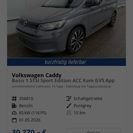
Volkswagen Caddy
Basis 1.5TSI Sport Edition ACC Kam GV5 App
unverbindliche Lieferzeit:
14 Tage
Fahrzeug mit Tageszulassung
Fahrzeugnr.
356810
Getriebe
Schaltgetriebe
Kraftstoff
Benzin
Außenfarbe
Puregrey
Leistung
85 kW (116 PS)
Kilometerstand
10 km
01.05.2026
30.270,– €
Details