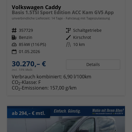
Volkswagen Caddy
Basis 1.5TSI Sport Edition ACC Kam GV5 App
unverbindliche Lieferzeit:
14 Tage
Fahrzeug mit Tageszulassung
Fahrzeugnr.
357729
Getriebe
Schaltgetriebe
Kraftstoff
Benzin
Außenfarbe
Kirschrot
Leistung
85 kW (116 PS)
Kilometerstand
10 km
01.05.2026
30.270,– €
Details
incl. 19% MwSt.
Verbrauch kombiniert:
6,90 l/100km
CO
-Klasse:
F
2
CO
-Emissionen:
157,00 g/km
2
ab 294,– € mtl.