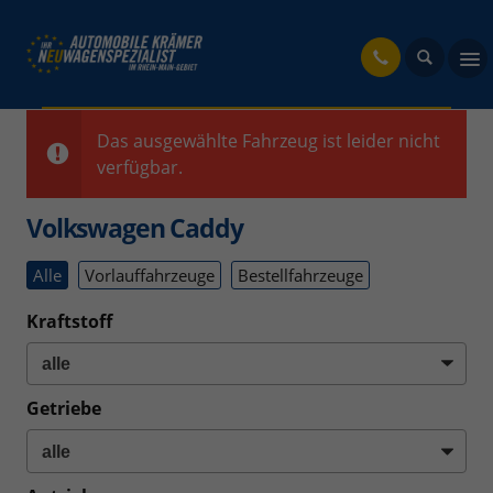
fahrzeug
Das ausgewählte Fahrzeug ist leider nicht
verfügbar.
Volkswagen Caddy
Alle
Vorlauffahrzeuge
Bestellfahrzeuge
Kraftstoff
Getriebe