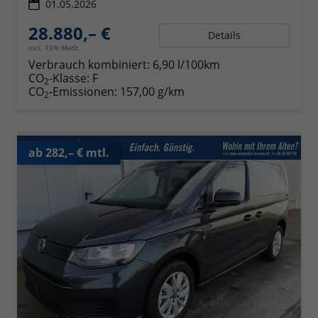
01.05.2026
28.880,– €
Details
incl. 19% MwSt.
Verbrauch kombiniert:
6,90 l/100km
CO
-Klasse:
F
2
CO
-Emissionen:
157,00 g/km
2
ab 282,– € mtl.