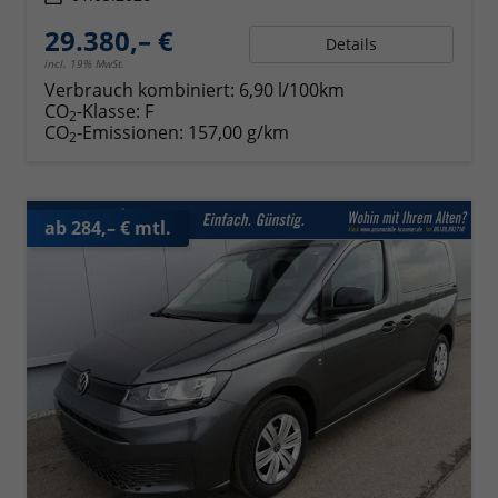
29.380,– €
Details
incl. 19% MwSt.
Verbrauch kombiniert:
6,90 l/100km
CO
-Klasse:
F
2
CO
-Emissionen:
157,00 g/km
2
ab 284,– € mtl.