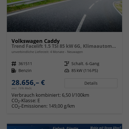
Volkswagen Caddy
Trend Facelift 1.5 TSI 85 kW 6G, Klimaautomatik, 5 Sitze, Zuziehhilfe Schiebetüren + Heckklappe, PDC v+h, ACC, Side Assist Blind Spot, Ausparkhilfe, Ausstiegswarner, Digital Cockpit PRO, Radioanlage Navigationsvorbereituing,, Mittearmlehne verstellbar
unverbindliche Lieferzeit:
4 Monate
Neuwagen
Fahrzeugnr.
361511
Getriebe
Schalt. 6-Gang
Kraftstoff
Benzin
Leistung
85 kW (116 PS)
28.656,– €
Details
incl. 19% MwSt.
Verbrauch kombiniert:
6,50 l/100km
CO
-Klasse:
E
2
CO
-Emissionen:
149,00 g/km
2