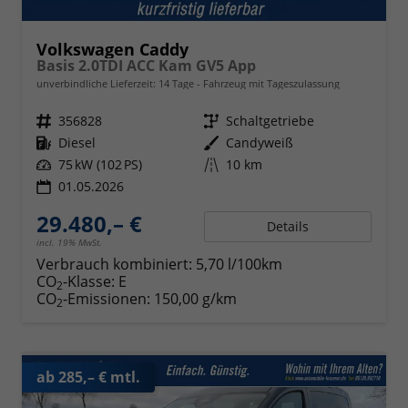
Volkswagen Caddy
Basis 2.0TDI ACC Kam GV5 App
unverbindliche Lieferzeit:
14 Tage
Fahrzeug mit Tageszulassung
Fahrzeugnr.
356828
Getriebe
Schaltgetriebe
Kraftstoff
Diesel
Außenfarbe
Candyweiß
Leistung
75 kW (102 PS)
Kilometerstand
10 km
01.05.2026
29.480,– €
Details
incl. 19% MwSt.
Verbrauch kombiniert:
5,70 l/100km
CO
-Klasse:
E
2
CO
-Emissionen:
150,00 g/km
2
ab 285,– € mtl.