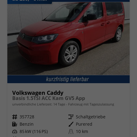
Volkswagen Caddy
Basis 1.5TSI ACC Kam GV5 App
unverbindliche Lieferzeit:
14 Tage
Fahrzeug mit Tageszulassung
Fahrzeugnr.
357728
Getriebe
Schaltgetriebe
Kraftstoff
Benzin
Außenfarbe
Purered
Leistung
85 kW (116 PS)
Kilometerstand
10 km