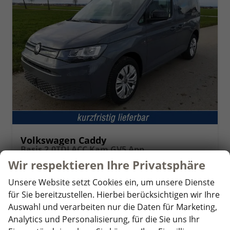
Volkswagen Caddy
Basis 2.0TDI ACC Kam GV5 App
unverbindliche Lieferzeit:
14 Tage
Fahrzeug mit Tageszulassung
Wir respektieren Ihre Privatsphäre
Fahrzeugnr.
357548
Getriebe
Schaltgetriebe
Unsere Website setzt Cookies ein, um unsere Dienste
Kraftstoff
Diesel
Außenfarbe
Puregrey
für Sie bereitzustellen. Hierbei berücksichtigen wir Ihre
Leistung
75 kW (102 PS)
Kilometerstand
10 km
Auswahl und verarbeiten nur die Daten für Marketing,
01.05.2026
Analytics und Personalisierung, für die Sie uns Ihr