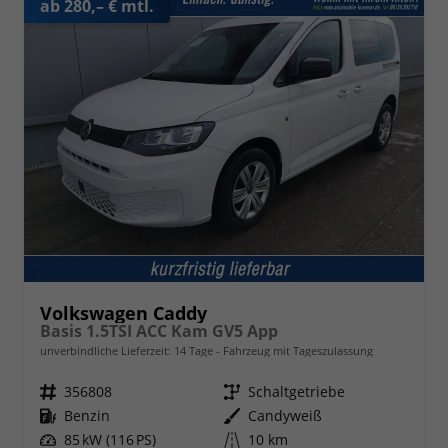
ab 280,– € mtl.
Volkswagen Caddy
Basis 1.5TSI ACC Kam GV5 App
unverbindliche Lieferzeit:
14 Tage
Fahrzeug mit Tageszulassung
Fahrzeugnr.
356808
Getriebe
Schaltgetriebe
Kraftstoff
Benzin
Außenfarbe
Candyweiß
Leistung
85 kW (116 PS)
Kilometerstand
10 km