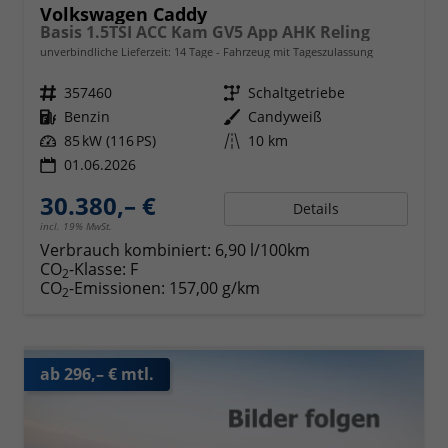
Volkswagen Caddy
Basis 1.5TSI ACC Kam GV5 App AHK Reling
unverbindliche Lieferzeit:
14 Tage
Fahrzeug mit Tageszulassung
Fahrzeugnr.
357460
Getriebe
Schaltgetriebe
Kraftstoff
Benzin
Außenfarbe
Candyweiß
Leistung
85 kW (116 PS)
Kilometerstand
10 km
01.06.2026
30.380,– €
Details
incl. 19% MwSt.
Verbrauch kombiniert:
6,90 l/100km
CO
-Klasse:
F
2
CO
-Emissionen:
157,00 g/km
2
ab 296,– € mtl.