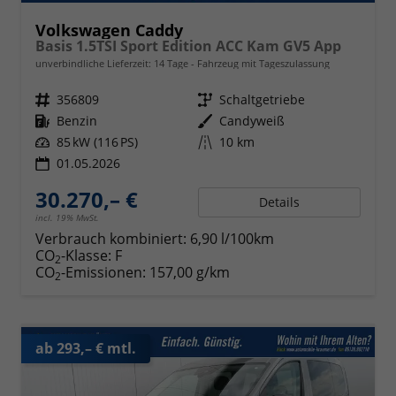
Volkswagen Caddy
Basis 1.5TSI Sport Edition ACC Kam GV5 App
unverbindliche Lieferzeit:
14 Tage
Fahrzeug mit Tageszulassung
Fahrzeugnr.
356809
Getriebe
Schaltgetriebe
Kraftstoff
Benzin
Außenfarbe
Candyweiß
Leistung
85 kW (116 PS)
Kilometerstand
10 km
01.05.2026
30.270,– €
Details
incl. 19% MwSt.
Verbrauch kombiniert:
6,90 l/100km
CO
-Klasse:
F
2
CO
-Emissionen:
157,00 g/km
2
ab 293,– € mtl.