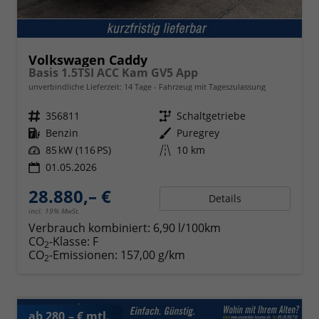
Volkswagen Caddy
Basis 1.5TSI ACC Kam GV5 App
unverbindliche Lieferzeit:
14 Tage
Fahrzeug mit Tageszulassung
Fahrzeugnr.
356811
Getriebe
Schaltgetriebe
Kraftstoff
Benzin
Außenfarbe
Puregrey
Leistung
85 kW (116 PS)
Kilometerstand
10 km
01.05.2026
28.880,– €
Details
incl. 19% MwSt.
Verbrauch kombiniert:
6,90 l/100km
CO
-Klasse:
F
2
CO
-Emissionen:
157,00 g/km
2
ab 280,– € mtl.