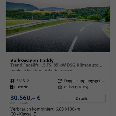
Volkswagen Caddy
Trend Facelift 1.5 TSI 85 kW DSG,Klimaautomatik, 5 Sitze, Zuziehhilfe Schiebetüren + Heckklappe, PDC v+h, ACC, Side Assist Blind Spot, Ausparkhilfe, Ausstiegswarner, Digital Cockpit PRO, Radioanlage Navigationsvorbereituing,, Mittearmlehne verstellbar
unverbindliche Lieferzeit:
4 Monate
Neuwagen
Fahrzeugnr.
361512
Getriebe
Doppelkupplungsgetriebe (DSG)
Kraftstoff
Benzin
Leistung
85 kW (116 PS)
30.560,– €
Details
incl. 19% MwSt.
Verbrauch kombiniert:
6,60 l/100km
CO
-Klasse:
E
2