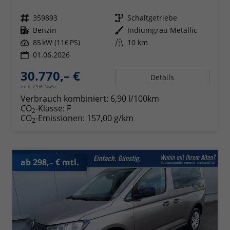
Fahrzeugnr.
359893
Getriebe
Schaltgetriebe
Kraftstoff
Benzin
Außenfarbe
Indiumgrau Metallic
Leistung
85 kW (116 PS)
Kilometerstand
10 km
01.06.2026
30.770,– €
Details
incl. 19% MwSt.
Verbrauch kombiniert:
6,90 l/100km
CO
-Klasse:
F
2
CO
-Emissionen:
157,00 g/km
2
ab 298,– € mtl.