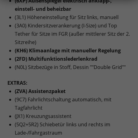
(6XP) Außenspiegel elektrisch anklapp-,
einstell- und beheizbar
(3L1) Höheneinstellung für Sitz links, manuell
(3A0) Kindersitzverankerung (I-Size) und Top
Tether für Sitze im FGR (außer mittlerer Sitz der 2.
Sitzreihe)
(KH6) Klimaanlage mit manueller Regelung
(2FD) Multifunktionslederlenkrad
(N0L) Sitzbezüge in Stoff, Dessin ""Double Grid""
EXTRAS:
(ZVA) Assistenzpaket
(9C7) Fahrlichtschaltung automatisch, mit
Tagfahrlicht
(JX1) Kreuzungsassistent
(5Q2+5R2) Schiebetür links und rechts im
Lade-/Fahrgastraum