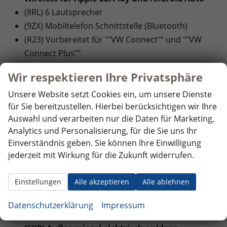
(8RL) 6 Lautsprecher
(9ZX) Mobiltelefon Schnittstelle (Bluetooth)
(R23) Vorbereitet für ""VW Connect"" und ""VW
Connect Plus""
Wir respektieren Ihre Privatsphäre
SICHERHEIT:
(EM2) Ablenkungs- und Müdigkeitserkennung
Unsere Website setzt Cookies ein, um unsere Dienste
für Sie bereitzustellen. Hierbei berücksichtigen wir Ihre
(4UF) Airbags für Fahrer und Beifahrer, mit
Auswahl und verarbeiten nur die Daten für Marketing,
Beifahrer-Airbag-Deaktivierung
Analytics und Personalisierung, für die Sie uns Ihr
(8J3) Notbremsassistent ""Front Assist"" mit
Einverständnis geben. Sie können Ihre Einwilligung
Fußgänger- und Radfahrererkennung
jederzeit mit Wirkung für die Zukunft widerrufen.
(6C6) Seiten- und Kopfairbag für Fahrer und
Beifahrer, Kopfairbags für die äußeren Sitzplätze
Einstellungen
Alle akzeptieren
Alle ablehnen
hinten und Mittenairbag vorn
Datenschutzerklärung
Impressum
INNENAUSSTATTUNG UND KOMFORT: