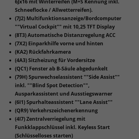
6Jx16 mit Winterreifen (M+S Kennung inkl.
Schneeflocke / Allwetterreifen).
(7J2) Multifunktionsanzeige/Bordcomputer
""Virtual Cockpit"" mit 10,25 TFT Display
(8T3) Automatische Distanzregelung ACC
(7X2) Einparkhilfe vorne und hinten
(KA2) Rückfahrkamera
(4A3) Sitzheizung für Vordersitze
(QC1) Fenster ab B-Säule abgedunkelt
(79H) Spurwechselassistent ""Side Assist""
inkl. ""Blind Spot Detection"",
Ausparkassistent und Ausstiegswarner
(6I1) Spurhalteassistent ""Lane Assist""
(QR9) Verkehrszeichenerkennung
(4I7) Zentralverriegelung mit
Funkklappschlüssel inkl. Keyless Start
(Schlüsselloses starten)