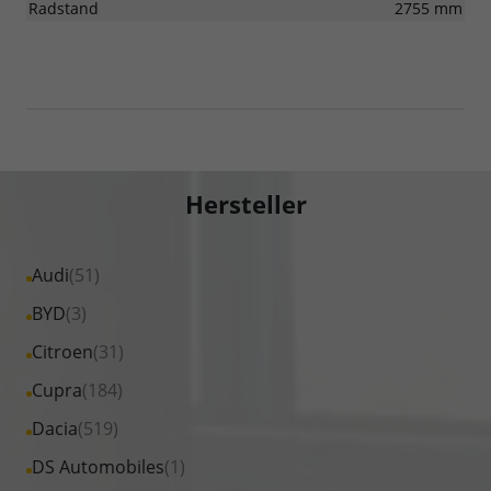
Radstand
2755 mm
Hersteller
Alle
Audi
(51)
Fahrzeuge
Alle
BYD
(3)
von
Fahrzeuge
Alle
Citroen
(31)
Audi
von
Fahrzeuge
Alle
Cupra
(184)
anzeigen
BYD
von
Fahrzeuge
Alle
Dacia
(519)
anzeigen
Citroen
von
Fahrzeuge
Alle
DS Automobiles
(1)
anzeigen
Cupra
von