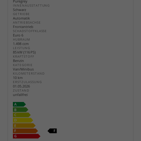
Puregrey
INNENAUSSTATTUNG
Schwarz
GETRIEBE
Automatik
ANTRIEBSACHSE
Frontantrieb
SCHADSTOFFKLASSE
Euro 6
HUBRAUM
1.498 ccm
LEISTUNG
85 kW (116 PS)
KRAFTSTOFF
Benzin
KATEGORIE
Van/Minibus
KILOMETERSTAND
10 km
ERSTZULASSUNG
01.05.2026
ZUSTAND
unfallfrei