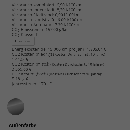
Verbrauch kombiniert:
6,90 l/100km
Verbrauch Innenstadt:
8,30 l/100km
Verbrauch Stadtrand:
6,90 l/100km
Verbrauch Landstraße:
6,00 l/100km
Verbrauch Autobahn:
7,30 l/100km
CO
-Emissionen:
157,00 g/km
2
CO
-Klasse:
F
2
Download
Energiekosten bei 15.000 km pro Jahr:
1.805,04 €
CO2 Kosten (niedrig)
:
(Kosten Durchschnitt 10 Jahre)
1.413,- €
CO2 Kosten (mittel)
:
(Kosten Durchschnitt 10 Jahre)
3.355,88 €
CO2 Kosten (hoch)
:
(Kosten Durchschnitt 10 Jahre)
5.181,- €
Jahressteuer:
170,- €
Außenfarbe