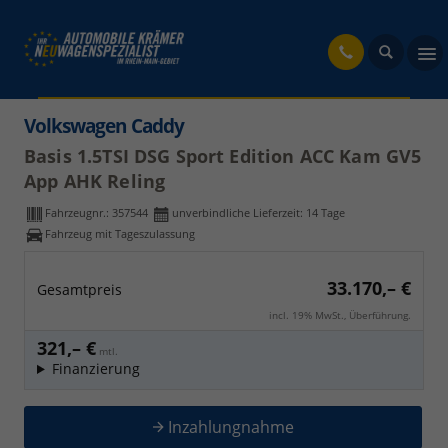
fahrzeug
Volkswagen Caddy
Basis 1.5TSI DSG Sport Edition ACC Kam GV5
App AHK Reling
Fahrzeugnr.:
357544
unverbindliche Lieferzeit:
14 Tage
Fahrzeug mit Tageszulassung
33.170,– €
Gesamtpreis
incl. 19% MwSt., Überführung.
321,– €
mtl.
Finanzierung
Inzahlungnahme