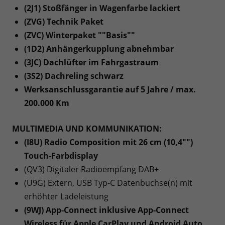
(2J1) Stoßfänger in Wagenfarbe lackiert
(ZVG) Technik Paket
(ZVC) Winterpaket ""Basis""
(1D2) Anhängerkupplung abnehmbar
(3JC) Dachlüfter im Fahrgastraum
(3S2) Dachreling schwarz
Werksanschlussgarantie auf 5 Jahre / max.
200.000 Km
MULTIMEDIA UND KOMMUNIKATION:
(I8U) Radio Composition mit 26 cm (10,4"")
Touch-Farbdisplay
(QV3) Digitaler Radioempfang DAB+
(U9G) Extern, USB Typ-C Datenbuchse(n) mit
erhöhter Ladeleistung
(9WJ) App-Connect inklusive App-Connect
Wireless für Apple CarPlay und Android Auto