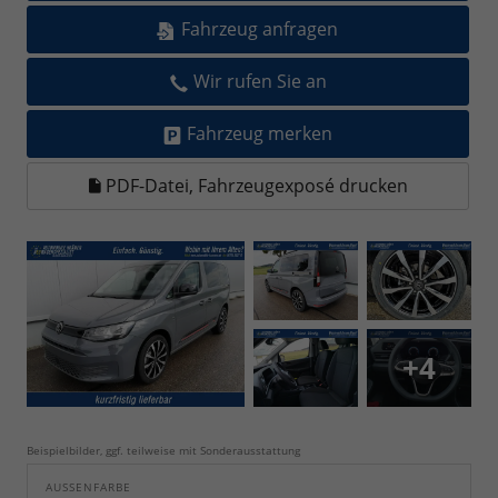
Fahrzeug anfragen
Wir rufen Sie an
Fahrzeug merken
PDF-Datei, Fahrzeugexposé drucken
+4
Beispielbilder, ggf. teilweise mit Sonderausstattung
AUSSENFARBE