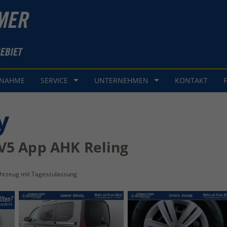
GNAHME
SERVICE
UNTERNEHMEN
KONTAKT
y
V5 App AHK Reling
hrzeug mit Tageszulassung