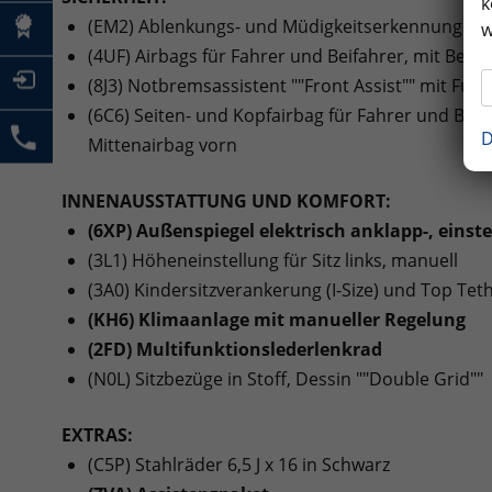
k
(EM2) Ablenkungs- und Müdigkeitserkennung
w
(4UF) Airbags für Fahrer und Beifahrer, mit Beif
(8J3) Notbremsassistent ""Front Assist"" mit F
(6C6) Seiten- und Kopfairbag für Fahrer und Beif
D
Mittenairbag vorn
INNENAUSSTATTUNG UND KOMFORT:
(6XP) Außenspiegel elektrisch anklapp-, einste
(3L1) Höheneinstellung für Sitz links, manuell
(3A0) Kindersitzverankerung (I-Size) und Top Tethe
(KH6) Klimaanlage mit manueller Regelung
(2FD) Multifunktionslederlenkrad
(N0L) Sitzbezüge in Stoff, Dessin ""Double Grid""
EXTRAS:
(C5P) Stahlräder 6,5 J x 16 in Schwarz