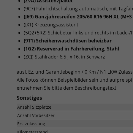
(ZVA) Assistenzpaket
(9C7) Fahrlichtschaltung automatisch, mit Tagfah
(J69) Ganzjahresreifen 205/60 R16 96H XL (M+S
(JX1) Kreuzungsassistent
(5Q2+5R2) Schiebetür links und rechts im Lade-
(9T1) Scheibenwaschdüsen beheizbar
(1G2) Reserverad in Fahrbereifung, Stahl
(ZCJ) Stahlräder 6,5 J x 16, in Schwarz
ausl. Ez. und Garantiebeginn / 0 Km / N1 LKW Zulas
Alle Fotos können Beispielbilder sein und aufpreispf
entnehmen Sie bitte dem Beschreibungstext
Sonstiges
Anzahl Sitzplätze
Anzahl Vorbesitzer
Erstzulassung
Kilometerstand