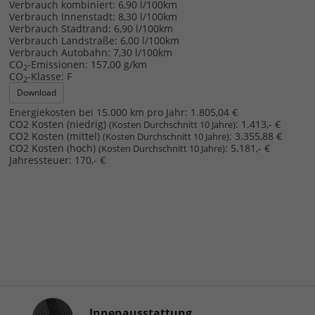
Verbrauch kombiniert:
6,90 l/100km
Verbrauch Innenstadt:
8,30 l/100km
Verbrauch Stadtrand:
6,90 l/100km
Verbrauch Landstraße:
6,00 l/100km
Verbrauch Autobahn:
7,30 l/100km
CO
-Emissionen:
157,00 g/km
2
CO
-Klasse:
F
2
Download
Energiekosten bei 15.000 km pro Jahr:
1.805,04 €
CO2 Kosten (niedrig)
:
1.413,- €
(Kosten Durchschnitt 10 Jahre)
CO2 Kosten (mittel)
:
3.355,88 €
(Kosten Durchschnitt 10 Jahre)
CO2 Kosten (hoch)
:
5.181,- €
(Kosten Durchschnitt 10 Jahre)
Jahressteuer:
170,- €
Innenausstattung
Innenausstattung