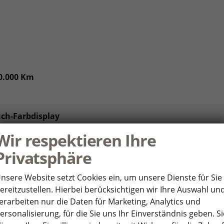
00.000 Km
uch-Farbdisplay
Wir respektieren Ihre
öhter Ladeleistung
Privatsphäre
less für Apple CarPlay und Android Auto
nsere Website setzt Cookies ein, um unsere Dienste für Sie
ereitzustellen. Hierbei berücksichtigen wir Ihre Auswahl un
onnect Plus""
erarbeiten nur die Daten für Marketing, Analytics und
ersonalisierung, für die Sie uns Ihr Einverständnis geben. Si