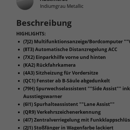
Indiumgrau Metallic
Beschreibung
HIGHLIGHTS:
(7J2) Multifunktionsanzeige/Bordcomputer ""Vi
(8T3) Automatische Distanzregelung ACC
(7X2) Einparkhilfe vorne und hinten
(KA2) Rückfahrkamera
(4A3) Sitzheizung für Vordersitze
(QC1) Fenster ab B-Säule abgedunkelt
(79H) Spurwechselassistent ""Side Assist"" in
Ausstiegswarner
(6I1) Spurhalteassistent ""Lane Assist""
(QR9) Verkehrszeichenerkennung
(4I7) Zentralverriegelung mit Funkklappschlüsse
(2J1) Stoßfänger in Wagenfarbe lackiert