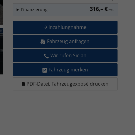
316,– €
Finanzierung
mtl.
Inzahlungnahme
Fahrzeug anfragen
Wir rufen Sie an
Fahrzeug merken
PDF-Datei, Fahrzeugexposé drucken