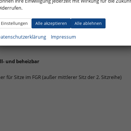
önnen Ihre Einwilligung jederzeit mit Wirkung für die Zukunf
iderrufen.
ahrer-Airbag-Deaktivierung
ußgänger- und Radfahrererkennung
Einstellungen
Alle akzeptieren
Alle ablehnen
ahrer, Kopfairbags für die äußeren Sitzplätze hinten und
atenschutzerklärung
Impressum
ll- und beheizbar
r für Sitze im FGR (außer mittlerer Sitz der 2. Sitzreihe)