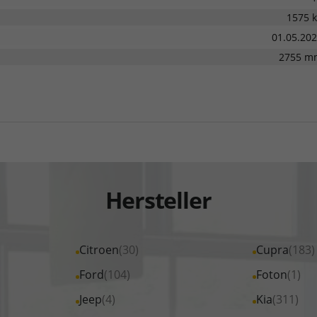
1575 
01.05.20
2755 m
Hersteller
Alle
Citroen
(30)
Alle
Cupra
(183)
Fahrzeuge
Fahrzeuge
Alle
Ford
(104)
Alle
Foton
(1)
von
von
Fahrzeuge
Fahrzeuge
Alle
Jeep
(4)
Alle
Kia
(311)
Citroen
Cupra
von
von