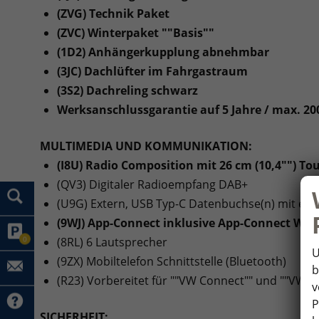
(ZVG) Technik Paket
(ZVC) Winterpaket ""Basis""
(1D2) Anhängerkupplung abnehmbar
(3JC) Dachlüfter im Fahrgastraum
(3S2) Dachreling schwarz
Werksanschlussgarantie auf 5 Jahre / max. 2
MULTIMEDIA UND KOMMUNIKATION:
(I8U) Radio Composition mit 26 cm (10,4"") To
(QV3) Digitaler Radioempfang DAB+
(U9G) Extern, USB Typ-C Datenbuchse(n) mit erh
(9WJ) App-Connect inklusive App-Connect Wire
0
(8RL) 6 Lautsprecher
U
(9ZX) Mobiltelefon Schnittstelle (Bluetooth)
b
(R23) Vorbereitet für ""VW Connect"" und ""VW C
v
P
SICHERHEIT: