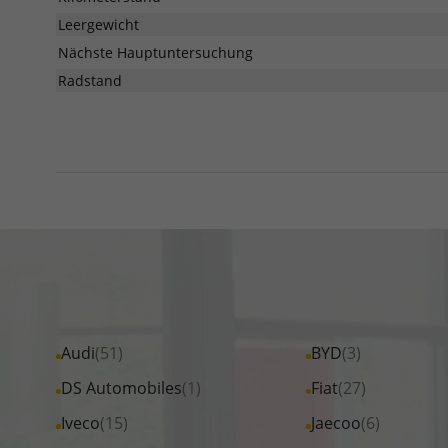
Leergewicht
Nächste Hauptuntersuchung
Radstand
Alle
Audi
(51)
Alle
BYD
(3)
Fahrzeuge
Fahrzeuge
Alle
DS Automobiles
(1)
Alle
Fiat
(27)
von
von
Fahrzeuge
Fahrzeuge
Alle
Iveco
(15)
Alle
Jaecoo
(6)
Audi
BYD
von
von