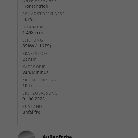
ANTRIEBSACHSE
Frontantrieb
SCHADSTOFFKLASSE
Euro 6
HUBRAUM
1.498 ccm
LEISTUNG
85 kW (116 PS)
KRAFTSTOFF
Benzin
KATEGORIE
Van/Minibus
KILOMETERSTAND
10 km
ERSTZULASSUNG
01.06.2026
ZUSTAND
unfallfrei
Außenfarbe