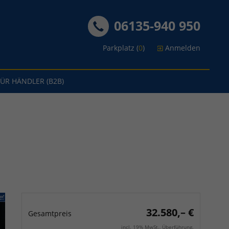
06135-940 950
Parkplatz (
0
)
Anmelden
FÜR HÄNDLER (B2B)
32.580,– €
Gesamtpreis
incl. 19% MwSt., Überführung.