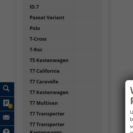
ID.7
Passat Variant
Polo
T-Cross
T-Roc
T5 Kastenwagen
T7 California
T7 Caravelle
T7 Kastenwagen
T7 Multivan
0
U
T7 Transporter
b
T7 Transporter
v
Kastenwagen