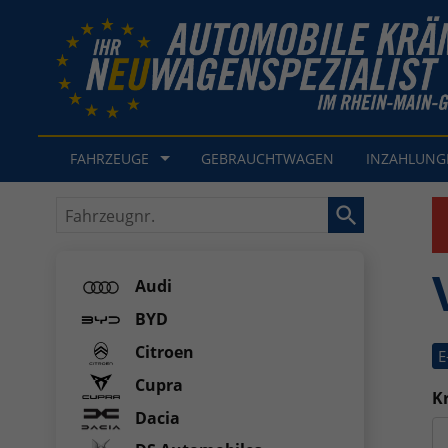
FAHRZEUGE
GEBRAUCHTWAGEN
INZAHLUN
Fahrzeugnr.
Audi
BYD
Citroen
E
Cupra
Kr
Dacia