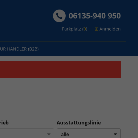
06135-940 950
Parkplatz (
0
)
Anmelden
FÜR HÄNDLER (B2B)
rieb
Ausstattungslinie