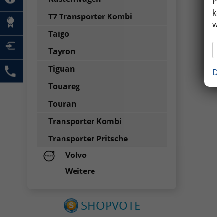
P
k
T7 Transporter Kombi
w
Taigo
Tayron
Tiguan
D
Touareg
Touran
Transporter Kombi
Transporter Pritsche
Volvo
Weitere