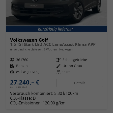
Volkswagen Golf
1.5 TSI Start LED ACC LaneAssist Klima APP
unverbindliche Lieferzeit:
6 Wochen
Neuwagen
Fahrzeugnr.
361760
Getriebe
Schaltgetriebe
Kraftstoff
Benzin
Außenfarbe
Urano Grau
Leistung
85 kW (116 PS)
Kilometerstand
9 km
27.240,– €
Details
incl. 19% MwSt.
Verbrauch kombiniert:
5,30 l/100km
CO
-Klasse:
D
2
CO
-Emissionen:
120,00 g/km
2