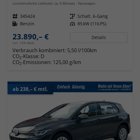
unverbindliche Lieferzeit: ca. 6 Monate
Neuwagen
Fahrzeugnr.
345424
Getriebe
Schalt. 6-Gang
Kraftstoff
Benzin
Leistung
85 kW (116 PS)
23.890,– €
Details
incl. 19% MwSt.
Verbrauch kombiniert:
5,50 l/100km
CO
-Klasse:
D
2
CO
-Emissionen:
125,00 g/km
2
ab 238,– € mtl.