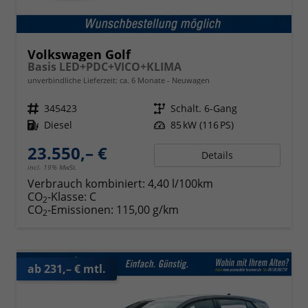
Volkswagen Golf
Basis LED+PDC+VICO+KLIMA
unverbindliche Lieferzeit: ca. 6 Monate
Neuwagen
Fahrzeugnr.
345423
Getriebe
Schalt. 6-Gang
Kraftstoff
Diesel
Leistung
85 kW (116 PS)
23.550,– €
Details
incl. 19% MwSt.
Verbrauch kombiniert:
4,40 l/100km
CO
-Klasse:
C
2
CO
-Emissionen:
115,00 g/km
2
ab 231,– € mtl.