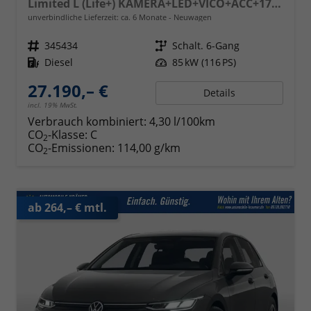
Limited L (Life+) KAMERA+LED+VICO+ACC+17'' ALU
unverbindliche Lieferzeit: ca. 6 Monate
Neuwagen
Fahrzeugnr.
345434
Getriebe
Schalt. 6-Gang
Kraftstoff
Diesel
Leistung
85 kW (116 PS)
27.190,– €
Details
incl. 19% MwSt.
Verbrauch kombiniert:
4,30 l/100km
CO
-Klasse:
C
2
CO
-Emissionen:
114,00 g/km
2
ab 264,– € mtl.