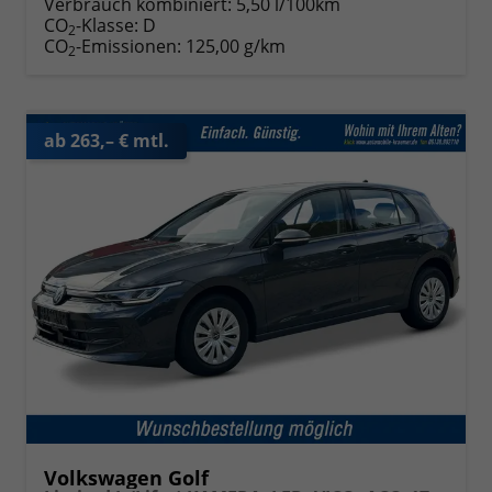
Verbrauch kombiniert:
5,50 l/100km
CO
-Klasse:
D
2
CO
-Emissionen:
125,00 g/km
2
ab 263,– € mtl.
Volkswagen Golf