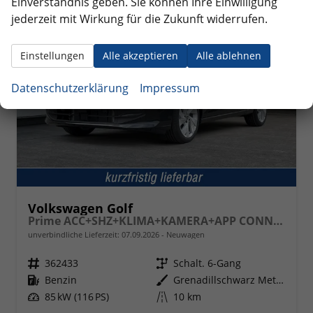
Einverständnis geben. Sie können Ihre Einwilligung
jederzeit mit Wirkung für die Zukunft widerrufen.
Einstellungen
Alle akzeptieren
Alle ablehnen
Datenschutzerklärung
Impressum
Volkswagen Golf
Prime ACC+SHZ+KLIMA+KAMERA+APP CONNECT+LED+17" ALU
unverbindliche Lieferzeit:
07.09.2026
Neuwagen
Fahrzeugnr.
362433
Getriebe
Schalt. 6-Gang
Kraftstoff
Benzin
Außenfarbe
Grenadillschwarz Metallic
Leistung
85 kW (116 PS)
Kilometerstand
10 km