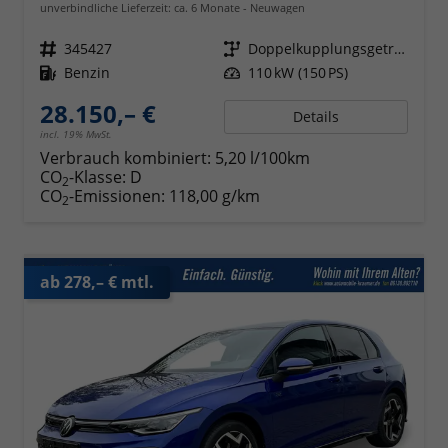
unverbindliche Lieferzeit: ca. 6 Monate
Neuwagen
Fahrzeugnr.
345427
Getriebe
Doppelkupplungsgetriebe (DSG)
Kraftstoff
Benzin
Leistung
110 kW (150 PS)
28.150,– €
Details
incl. 19% MwSt.
Verbrauch kombiniert:
5,20 l/100km
CO
-Klasse:
D
2
CO
-Emissionen:
118,00 g/km
2
ab 278,– € mtl.