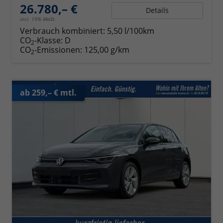
26.780,– €
Details
incl. 19% MwSt.
Verbrauch kombiniert:
5,50 l/100km
CO
-Klasse:
D
2
CO
-Emissionen:
125,00 g/km
2
ab 259,– € mtl.