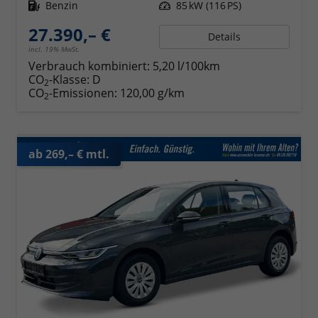
Kraftstoff
Benzin
Leistung
85 kW (116 PS)
27.390,– €
Details
incl. 19% MwSt.
Verbrauch kombiniert:
5,20 l/100km
CO
-Klasse:
D
2
CO
-Emissionen:
120,00 g/km
2
ab 269,– € mtl.