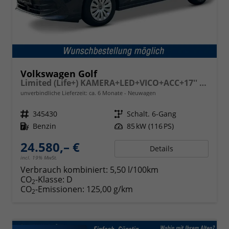
Volkswagen Golf
Limited (Life+) KAMERA+LED+VICO+ACC+17'' ALU
unverbindliche Lieferzeit: ca. 6 Monate
Neuwagen
Fahrzeugnr.
345430
Getriebe
Schalt. 6-Gang
Kraftstoff
Benzin
Leistung
85 kW (116 PS)
24.580,– €
Details
incl. 19% MwSt.
Verbrauch kombiniert:
5,50 l/100km
CO
-Klasse:
D
2
CO
-Emissionen:
125,00 g/km
2