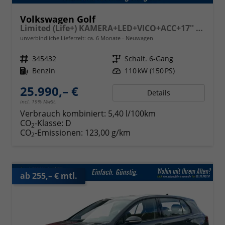
Volkswagen Golf
Limited (Life+) KAMERA+LED+VICO+ACC+17'' ALU
unverbindliche Lieferzeit: ca. 6 Monate
Neuwagen
Fahrzeugnr.
345432
Getriebe
Schalt. 6-Gang
Kraftstoff
Benzin
Leistung
110 kW (150 PS)
25.990,– €
Details
incl. 19% MwSt.
Verbrauch kombiniert:
5,40 l/100km
CO
-Klasse:
D
2
CO
-Emissionen:
123,00 g/km
2
ab 255,– € mtl.