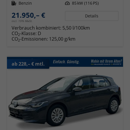
Kraftstoff
Benzin
Leistung
85 kW (116 PS)
21.950,– €
Details
incl. 19% MwSt.
Verbrauch kombiniert:
5,50 l/100km
CO
-Klasse:
D
2
CO
-Emissionen:
125,00 g/km
2
ab 228,– € mtl.