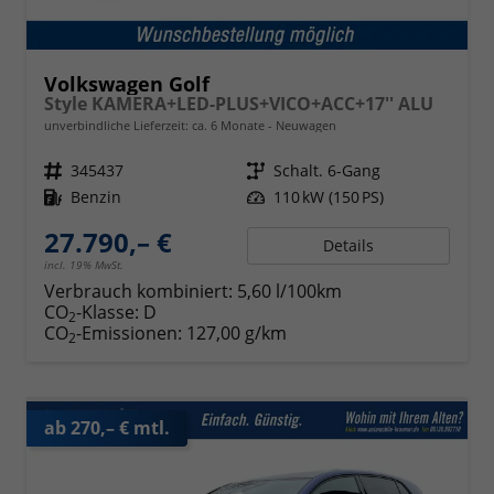
Volkswagen Golf
Style KAMERA+LED-PLUS+VICO+ACC+17'' ALU
unverbindliche Lieferzeit: ca. 6 Monate
Neuwagen
Fahrzeugnr.
345437
Getriebe
Schalt. 6-Gang
Kraftstoff
Benzin
Leistung
110 kW (150 PS)
27.790,– €
Details
incl. 19% MwSt.
Verbrauch kombiniert:
5,60 l/100km
CO
-Klasse:
D
2
CO
-Emissionen:
127,00 g/km
2
ab 270,– € mtl.