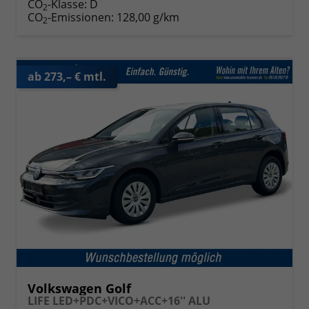
CO
-Klasse:
D
2
CO
-Emissionen:
128,00 g/km
2
ab 273,– € mtl.
Volkswagen Golf
LIFE LED+PDC+VICO+ACC+16'' ALU