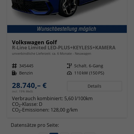
Volkswagen Golf
R-Line Limited LED-PLUS+KEYLESS+KAMERA
unverbindliche Lieferzeit: ca. 6 Monate
Neuwagen
Fahrzeugnr.
345445
Getriebe
Schalt. 6-Gang
Kraftstoff
Benzin
Leistung
110 kW (150 PS)
28.740,– €
Details
incl. 19% MwSt.
Verbrauch kombiniert:
5,60 l/100km
CO
-Klasse:
D
2
CO
-Emissionen:
128,00 g/km
2
Datensätze pro Seite: