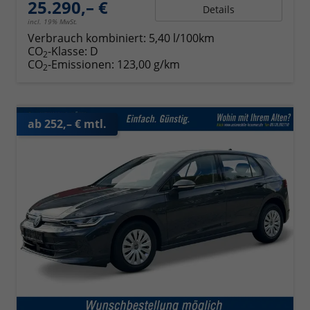
25.290,– €
Details
incl. 19% MwSt.
Verbrauch kombiniert:
5,40 l/100km
CO
-Klasse:
D
2
CO
-Emissionen:
123,00 g/km
2
ab 252,– € mtl.