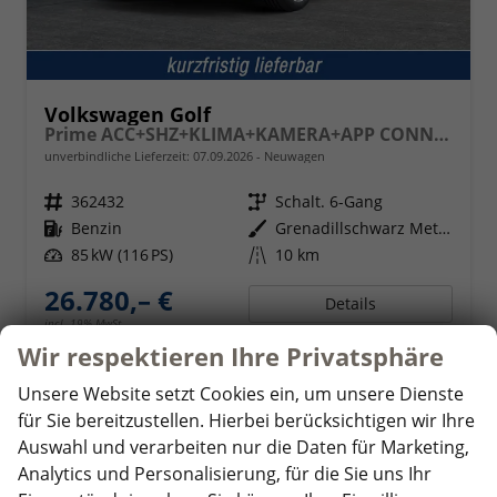
Volkswagen Golf
Prime ACC+SHZ+KLIMA+KAMERA+APP CONNECT+LED+17" ALU
unverbindliche Lieferzeit:
07.09.2026
Neuwagen
Fahrzeugnr.
362432
Getriebe
Schalt. 6-Gang
Kraftstoff
Benzin
Außenfarbe
Grenadillschwarz Metallic
Leistung
85 kW (116 PS)
Kilometerstand
10 km
26.780,– €
Details
incl. 19% MwSt.
Verbrauch kombiniert:
5,50 l/100km
Wir respektieren Ihre Privatsphäre
CO
-Klasse:
D
2
CO
-Emissionen:
125,00 g/km
Unsere Website setzt Cookies ein, um unsere Dienste
2
für Sie bereitzustellen. Hierbei berücksichtigen wir Ihre
Auswahl und verarbeiten nur die Daten für Marketing,
Analytics und Personalisierung, für die Sie uns Ihr
ab 259,– € mtl.