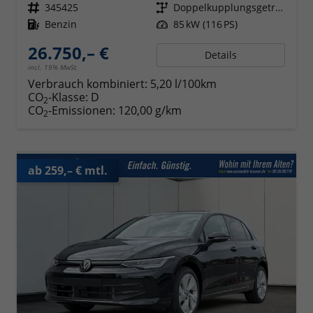
Fahrzeugnr.
345425
Getriebe
Doppelkupplungsgetriebe (DSG)
Kraftstoff
Benzin
Leistung
85 kW (116 PS)
26.750,– €
Details
incl. 19% MwSt.
Verbrauch kombiniert:
5,20 l/100km
CO
-Klasse:
D
2
CO
-Emissionen:
120,00 g/km
2
ab 259,– € mtl.