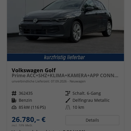
Volkswagen Golf
Prime ACC+SHZ+KLIMA+KAMERA+APP CONNECT+LED+17" ALU
unverbindliche Lieferzeit:
07.09.2026
Neuwagen
Fahrzeugnr.
362435
Getriebe
Schalt. 6-Gang
Kraftstoff
Benzin
Außenfarbe
Delfingrau Metallic
Leistung
85 kW (116 PS)
Kilometerstand
10 km
26.780,– €
Details
incl. 19% MwSt.