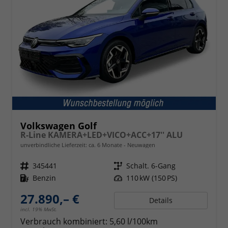
Volkswagen Golf
R-Line KAMERA+LED+VICO+ACC+17'' ALU
unverbindliche Lieferzeit: ca. 6 Monate
Neuwagen
Fahrzeugnr.
345441
Getriebe
Schalt. 6-Gang
Kraftstoff
Benzin
Leistung
110 kW (150 PS)
27.890,– €
Details
incl. 19% MwSt.
Verbrauch kombiniert:
5,60 l/100km