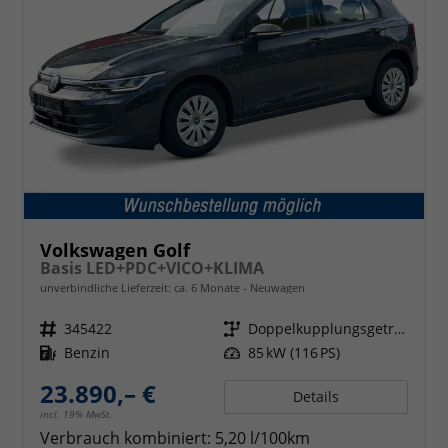
Volkswagen Golf
Basis LED+PDC+VICO+KLIMA
unverbindliche Lieferzeit: ca. 6 Monate
Neuwagen
Fahrzeugnr.
345422
Getriebe
Doppelkupplungsgetriebe (DSG)
Kraftstoff
Benzin
Leistung
85 kW (116 PS)
23.890,– €
Details
incl. 19% MwSt.
Verbrauch kombiniert:
5,20 l/100km