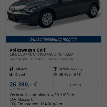
Volkswagen Golf
LIFE LED+PDC+VICO+ACC+16'' ALU
unverbindliche Lieferzeit: ca. 6 Monate
Neuwagen
Fahrzeugnr.
345428
Getriebe
Schalt. 6-Gang
Kraftstoff
Diesel
Leistung
85 kW (116 PS)
26.390,– €
Details
incl. 19% MwSt.
Verbrauch kombiniert:
4,30 l/100km
CO
-Klasse:
C
2
CO
-Emissionen:
114,00 g/km
2