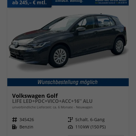
ab 245,– € mtl.
Volkswagen Golf
LIFE LED+PDC+VICO+ACC+16'' ALU
unverbindliche Lieferzeit: ca. 6 Monate
Neuwagen
Fahrzeugnr.
345426
Getriebe
Schalt. 6-Gang
Kraftstoff
Benzin
Leistung
110 kW (150 PS)