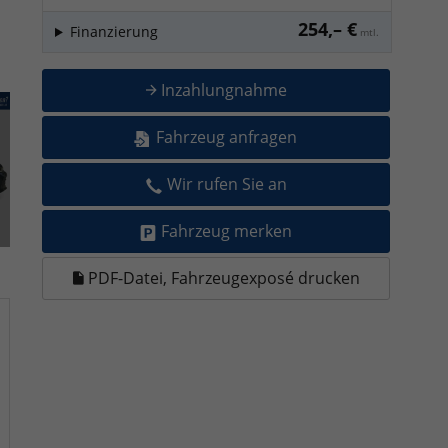
254,– €
Finanzierung
mtl.
Inzahlungnahme
Fahrzeug anfragen
Wir rufen Sie an
Fahrzeug merken
PDF-Datei, Fahrzeugexposé drucken