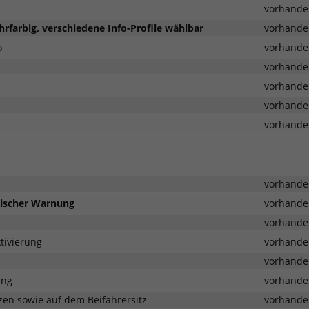
vorhande
hrfarbig, verschiedene Info-Profile wählbar
vorhande
o
vorhande
vorhande
vorhande
vorhande
vorhande
vorhande
tischer Warnung
vorhande
vorhande
tivierung
vorhande
vorhande
ung
vorhande
zen sowie auf dem Beifahrersitz
vorhande