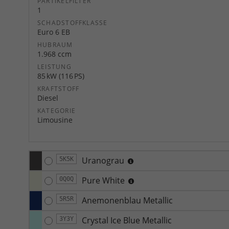
PARTIKELFILTER
1
SCHADSTOFFKLASSE
Euro 6 EB
HUBRAUM
1.968 ccm
LEISTUNG
85 kW (116 PS)
KRAFTSTOFF
Diesel
KATEGORIE
Limousine
Uranograu
5K5K
Pure White
0Q0Q
Anemonenblau Metallic
5R5R
Crystal Ice Blue Metallic
3Y3Y