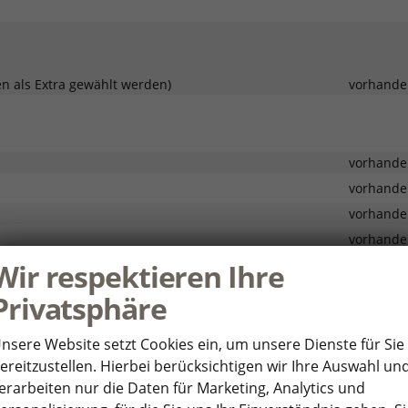
en als Extra gewählt werden)
vorhande
vorhande
vorhande
vorhande
vorhande
 für DSG
vorhande
Wir respektieren Ihre
vorhande
Privatsphäre
vorhande
vorhande
nsere Website setzt Cookies ein, um unsere Dienste für Sie
ereitzustellen. Hierbei berücksichtigen wir Ihre Auswahl un
vorhande
erarbeiten nur die Daten für Marketing, Analytics und
afel und Türverkleidungen vorn
vorhande