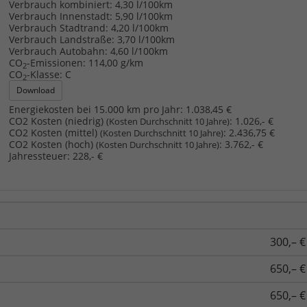
Verbrauch kombiniert:
4,30 l/100km
Verbrauch Innenstadt:
5,90 l/100km
Verbrauch Stadtrand:
4,20 l/100km
Verbrauch Landstraße:
3,70 l/100km
Verbrauch Autobahn:
4,60 l/100km
CO
-Emissionen:
114,00 g/km
2
CO
-Klasse:
C
2
Download
Energiekosten bei 15.000 km pro Jahr:
1.038,45 €
CO2 Kosten (niedrig)
:
1.026,- €
(Kosten Durchschnitt 10 Jahre)
CO2 Kosten (mittel)
:
2.436,75 €
(Kosten Durchschnitt 10 Jahre)
CO2 Kosten (hoch)
:
3.762,- €
(Kosten Durchschnitt 10 Jahre)
Jahressteuer:
228,- €
300,– €
650,– €
650,– €