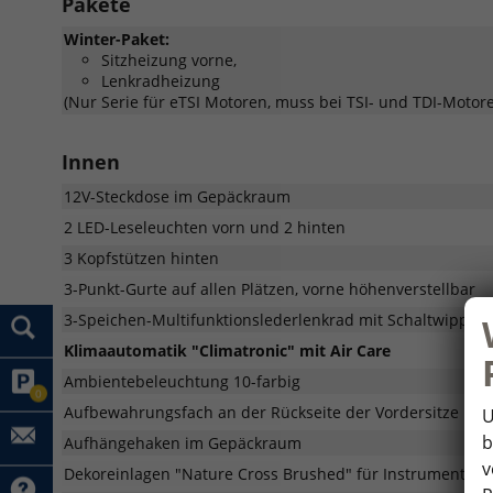
Pakete
Winter-Paket:
Sitzheizung vorne,
Lenkradheizung
(Nur Serie für eTSI Motoren, muss bei TSI- und TDI-Motor
Innen
12V-Steckdose im Gepäckraum
2 LED-Leseleuchten vorn und 2 hinten
3 Kopfstützen hinten
3-Punkt-Gurte auf allen Plätzen, vorne höhenverstellbar
3-Speichen-Multifunktionslederlenkrad mit Schaltwippen
Klimaautomatik "Climatronic" mit Air Care
Ambientebeleuchtung 10-farbig
0
Aufbewahrungsfach an der Rückseite der Vordersitze
U
b
Aufhängehaken im Gepäckraum
v
Dekoreinlagen "Nature Cross Brushed" für Instrumentent