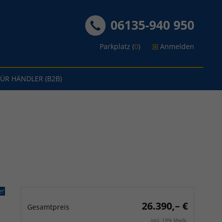
06135-940 950
Parkplatz (
0
)
Anmelden
FÜR HÄNDLER (B2B)
26.390,– €
Gesamtpreis
incl. 19% MwSt.