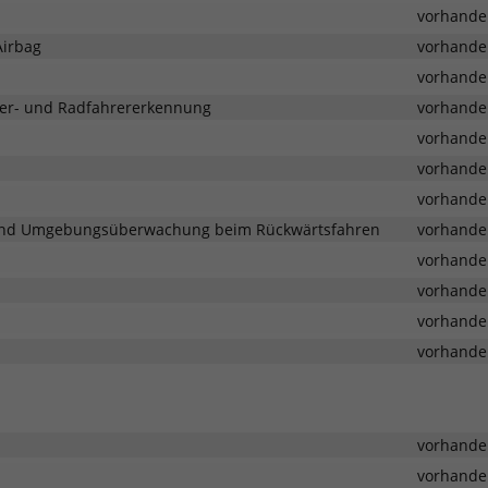
vorhande
Airbag
vorhande
vorhande
nger- und Radfahrererkennung
vorhande
vorhande
vorhande
vorhande
or und Umgebungsüberwachung beim Rückwärtsfahren
vorhande
vorhande
vorhande
vorhande
vorhande
vorhande
vorhande