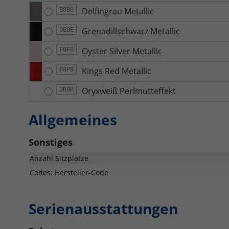
Delfingrau Metallic
B0B0
Grenadillschwarz Metallic
0E0E
Oyster Silver Metallic
F0F0
Kings Red Metallic
P8P8
Oryxweiß Perlmutteffekt
0R0R
Allgemeines
Sonstiges
Anzahl Sitzplätze
Codes: Hersteller-Code
Serienausstattungen