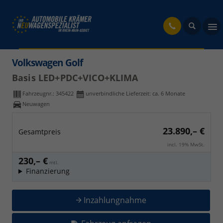
fahrzeug
Volkswagen Golf
Basis LED+PDC+VICO+KLIMA
Fahrzeugnr.:
345422
unverbindliche Lieferzeit: ca. 6 Monate
Neuwagen
23.890,– €
Gesamtpreis
incl. 19% MwSt.
230,– €
mtl.
Finanzierung
Inzahlungnahme