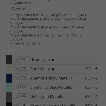
CO
-Klasse:
D
2
Download
Energiekosten bei 15.000 km pro Jahr:
1.360,32 €
CO2 Kosten (niedrig)
:
(Kosten Durchschnitt 10 Jahre)
1.080,- €
CO2 Kosten (mittel)
:
(Kosten Durchschnitt 10 Jahre)
2.565,- €
CO2 Kosten (hoch)
:
(Kosten Durchschnitt 10 Jahre)
3.960,- €
Jahressteuer:
81,- €
Uranograu
5K5K
Pure White
300,– €
0Q0Q
Anemonenblau Metallic
650,– €
5R5R
Crystal Ice Blue Metallic
650,– €
3Y3Y
Delfingrau Metallic
650,– €
B0B0
Grenadillschwarz Metallic
650,– €
0E0E