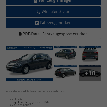
Fahrzeug anfragen
Wir rufen Sie an
Fahrzeug merken
PDF-Datei, Fahrzeugexposé drucken
+10
Beispielbilder, ggf. teilweise mit Sonderausstattung
GETRIEBE
Doppelkupplungsgetriebe (DSG)
ANTRIEBSACHSE