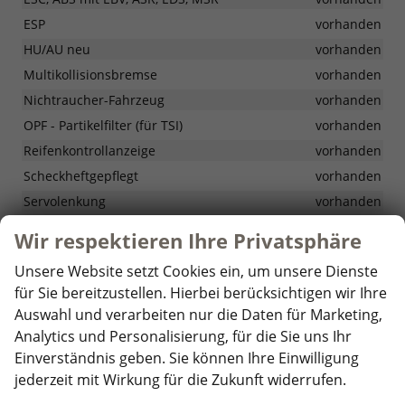
ESP
vorhanden
HU/AU neu
vorhanden
Multikollisionsbremse
vorhanden
Nichtraucher-Fahrzeug
vorhanden
OPF - Partikelfilter (für TSI)
vorhanden
Reifenkontrollanzeige
vorhanden
Scheckheftgepflegt
vorhanden
Servolenkung
vorhanden
Sommerreifen
vorhanden
Wir respektieren Ihre Privatsphäre
Start-Stopp-System mit Bremsenergie-Rückgewinnung
vorhanden
Unsere Website setzt Cookies ein, um unsere Dienste
für Sie bereitzustellen. Hierbei berücksichtigen wir Ihre
Traktionskontrolle
vorhanden
Auswahl und verarbeiten nur die Daten für Marketing,
Wegfahrsperre elektronisch
vorhanden
Analytics und Personalisierung, für die Sie uns Ihr
Einverständnis geben. Sie können Ihre Einwilligung
Optionale Extras
jederzeit mit Wirkung für die Zukunft widerrufen.