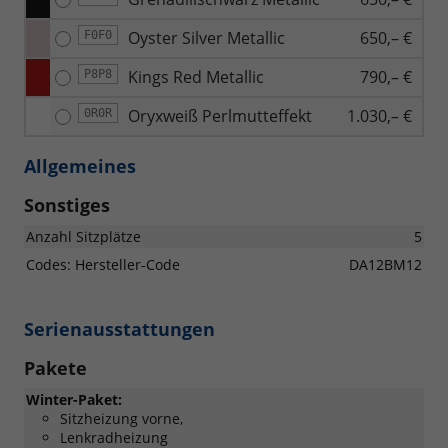
Oyster Silver Metallic
650,– €
F0F0
Kings Red Metallic
790,– €
P8P8
Oryxweiß Perlmutteffekt
1.030,– €
0R0R
Allgemeines
Sonstiges
Anzahl Sitzplätze
5
Codes: Hersteller-Code
DA12BM12
Serienausstattungen
Pakete
Winter-Paket:
Sitzheizung vorne,
Lenkradheizung