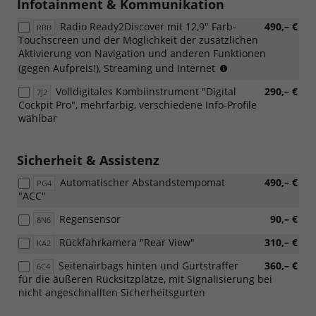
Infotainment & Kommunikation
Radio Ready2Discover mit 12,9" Farb-
490,– €
RBB
Touchscreen und der Möglichkeit der zusätzlichen
Aktivierung von Navigation und anderen Funktionen
(Nur
(gegen Aufpreis!), Streaming und Internet
in
Volldigitales Kombiinstrument "Digital
290,– €
7J2
Verbindung
Cockpit Pro", mehrfarbig, verschiedene Info-Profile
mit
wählbar
[7J2]
Volldigitales
Kombiinstrument
Sicherheit & Assistenz
"Digital
Cockpit
Automatischer Abstandstempomat
490,– €
PG4
Pro")
"ACC"
Regensensor
90,– €
8N6
Rückfahrkamera "Rear View"
310,– €
KA2
Seitenairbags hinten und Gurtstraffer
360,– €
6C4
für die äußeren Rücksitzplätze, mit Signalisierung bei
nicht angeschnallten Sicherheitsgurten