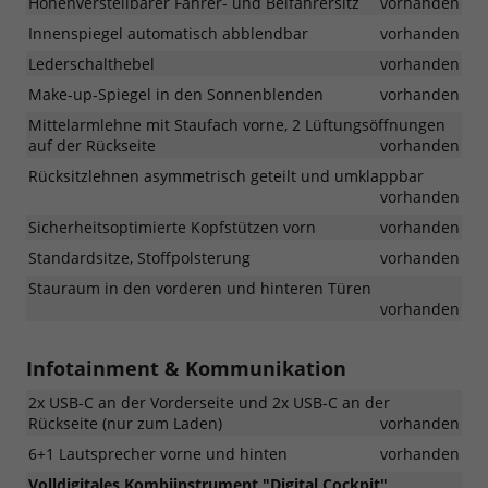
Höhenverstellbarer Fahrer- und Beifahrersitz
vorhanden
Innenspiegel automatisch abblendbar
vorhanden
Lederschalthebel
vorhanden
Make-up-Spiegel in den Sonnenblenden
vorhanden
Mittelarmlehne mit Staufach vorne, 2 Lüftungsöffnungen
auf der Rückseite
vorhanden
Rücksitzlehnen asymmetrisch geteilt und umklappbar
vorhanden
Sicherheitsoptimierte Kopfstützen vorn
vorhanden
Standardsitze, Stoffpolsterung
vorhanden
Stauraum in den vorderen und hinteren Türen
vorhanden
Infotainment & Kommunikation
2x USB-C an der Vorderseite und 2x USB-C an der
Rückseite (nur zum Laden)
vorhanden
6+1 Lautsprecher vorne und hinten
vorhanden
Volldigitales Kombiinstrument "Digital Cockpit"