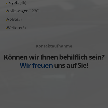
Fahrzeuge
Alle
Toyota
(46)
anzeigen
Skoda
von
Fahrzeuge
Alle
Volkswagen
(1230)
anzeigen
Suzuki
von
Fahrzeuge
Alle
Volvo
(3)
anzeigen
Toyota
von
Fahrzeuge
Alle
Weitere
(5)
anzeigen
Volkswagen
von
Fahrzeuge
anzeigen
Volvo
von
anzeigen
Kontaktaufnahme
Weitere
anzeigen
Können wir Ihnen behilflich sein?
Wir freuen
uns auf Sie!