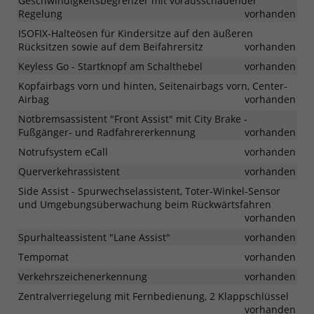
Geschwindigkeitsbegrenzer mit vorausschauender
Regelung
vorhanden
ISOFIX-Halteösen für Kindersitze auf den äußeren
Rücksitzen sowie auf dem Beifahrersitz
vorhanden
Keyless Go - Startknopf am Schalthebel
vorhanden
Kopfairbags vorn und hinten, Seitenairbags vorn, Center-
Airbag
vorhanden
Notbremsassistent "Front Assist" mit City Brake -
Fußgänger- und Radfahrererkennung
vorhanden
Notrufsystem eCall
vorhanden
Querverkehrassistent
vorhanden
Side Assist - Spurwechselassistent, Toter-Winkel-Sensor
und Umgebungsüberwachung beim Rückwärtsfahren
vorhanden
Spurhalteassistent "Lane Assist"
vorhanden
Tempomat
vorhanden
Verkehrszeichenerkennung
vorhanden
Zentralverriegelung mit Fernbedienung, 2 Klappschlüssel
vorhanden