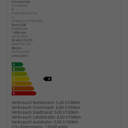
Frontantrieb
ZYLINDER
4
PARTIKELFILTER
1
SCHADSTOFFKLASSE
Euro 6 EB
HUBRAUM
1.498 ccm
LEISTUNG
85 kW (116 PS)
KRAFTSTOFF
Benzin
KATEGORIE
Limousine
Verbrauch kombiniert:
5,20 l/100km
Verbrauch Innenstadt:
6,80 l/100km
Verbrauch Stadtrand:
5,00 l/100km
Verbrauch Landstraße:
4,50 l/100km
Verbrauch Autobahn:
5,50 l/100km
CO
-Emissionen:
120,00 g/km
2