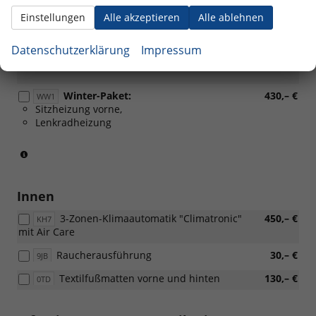
Pakete
Einstellungen
Alle akzeptieren
Alle ablehnen
Licht- und Sicht-Paket Plus:
230,– €
PLB
Regensensor,
Datenschutzerklärung
Impressum
Fernlichtassistent "Light Assist"
Winter-Paket:
430,– €
WW1
Sitzheizung vorne,
Lenkradheizung
(Serie
für
eTSI)
Innen
3-Zonen-Klimaautomatik "Climatronic"
450,– €
KH7
mit Air Care
Raucherausführung
30,– €
9JB
Textilfußmatten vorne und hinten
130,– €
0TD