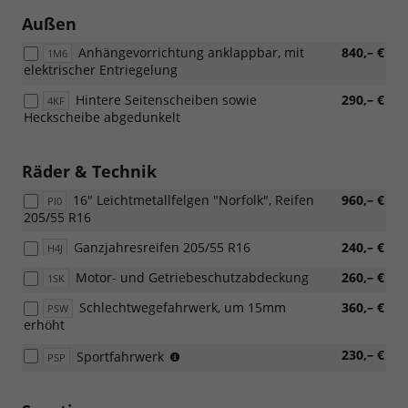
Außen
Anhängevorrichtung anklappbar, mit
840,– €
1M6
elektrischer Entriegelung
Hintere Seitenscheiben sowie
290,– €
4KF
Heckscheibe abgedunkelt
Räder & Technik
16" Leichtmetallfelgen "Norfolk", Reifen
960,– €
PI0
205/55 R16
Ganzjahresreifen 205/55 R16
240,– €
H4J
Motor- und Getriebeschutzabdeckung
260,– €
1SK
Schlechtwegefahrwerk, um 15mm
360,– €
PSW
erhöht
(nicht
230,– €
Sportfahrwerk
PSP
für
2.0
TDI