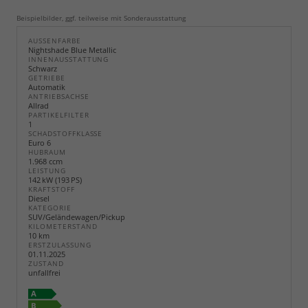
Beispielbilder, ggf. teilweise mit Sonderausstattung
AUSSENFARBE
Nightshade Blue Metallic
INNENAUSSTATTUNG
Schwarz
GETRIEBE
Automatik
ANTRIEBSACHSE
Allrad
PARTIKELFILTER
1
SCHADSTOFFKLASSE
Euro 6
HUBRAUM
1.968 ccm
LEISTUNG
142 kW (193 PS)
KRAFTSTOFF
Diesel
KATEGORIE
SUV/Geländewagen/Pickup
KILOMETERSTAND
10 km
ERSTZULASSUNG
01.11.2025
ZUSTAND
unfallfrei