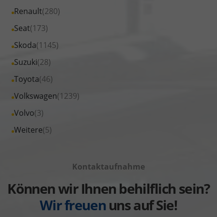
von
Fahrzeuge
Alle
Renault
(280)
anzeigen
Opel
von
Fahrzeuge
Alle
Seat
(173)
anzeigen
Peugeot
von
Fahrzeuge
Alle
Skoda
(1145)
anzeigen
Renault
von
Fahrzeuge
Alle
Suzuki
(28)
anzeigen
Seat
von
Fahrzeuge
Alle
Toyota
(46)
anzeigen
Skoda
von
Fahrzeuge
Alle
Volkswagen
(1239)
anzeigen
Suzuki
von
Fahrzeuge
Alle
Volvo
(3)
anzeigen
Toyota
von
Fahrzeuge
Alle
Weitere
(5)
anzeigen
Volkswagen
von
Fahrzeuge
anzeigen
Volvo
von
anzeigen
Kontaktaufnahme
Weitere
anzeigen
Können wir Ihnen behilflich sein?
Wir freuen
uns auf Sie!