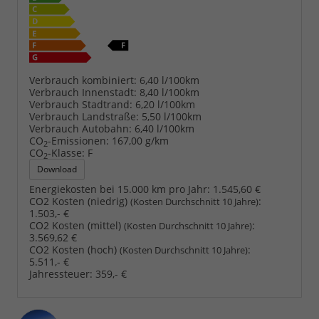
Verbrauch kombiniert:
6,40 l/100km
Verbrauch Innenstadt:
8,40 l/100km
Verbrauch Stadtrand:
6,20 l/100km
Verbrauch Landstraße:
5,50 l/100km
Verbrauch Autobahn:
6,40 l/100km
CO
-Emissionen:
167,00 g/km
2
CO
-Klasse:
F
2
Download
Energiekosten bei 15.000 km pro Jahr:
1.545,60 €
CO2 Kosten (niedrig)
:
(Kosten Durchschnitt 10 Jahre)
1.503,- €
CO2 Kosten (mittel)
:
(Kosten Durchschnitt 10 Jahre)
3.569,62 €
CO2 Kosten (hoch)
:
(Kosten Durchschnitt 10 Jahre)
5.511,- €
Jahressteuer:
359,- €