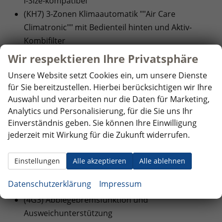
i-Size-kompatibel
(KH7) 3-Zonen Klimaautomatik ""Air Care
Climatronic"" mit Bedienteil hinten und Aktiv-
Kombifilter
(2PT) Multifunktions-Sportlenkrad in Leder,
Wir respektieren Ihre Privatsphäre
beheizbar, mit Schaltwippen
Unsere Website setzt Cookies ein, um unsere Dienste
(3PU) Vordersitze höheneinstellbar, ergoActive-
für Sie bereitzustellen. Hierbei berücksichtigen wir Ihre
Sitz auf der Fahrerseite
Auswahl und verarbeiten nur die Daten für Marketing,
Analytics und Personalisierung, für die Sie uns Ihr
EXTRAS:
Einverständnis geben. Sie können Ihre Einwilligung
(PLC) ""IQ.LIGHT"" - HD-Matrix-Scheinwerfer
jederzeit mit Wirkung für die Zukunft widerrufen.
(8VP) 3D-LED-Rückleuchten mit dynamischer
Blinkleuchte
Einstellungen
Alle akzeptieren
Alle ablehnen
(F42) 4 Leichtmetallräder ""Coventry"" 8,5 J x 19 in
Datenschutzerklärung
Impressum
Schwarz, Volkswagen R
(4G3) Abbiegebremsfunktion und
Ausweichunterstützung