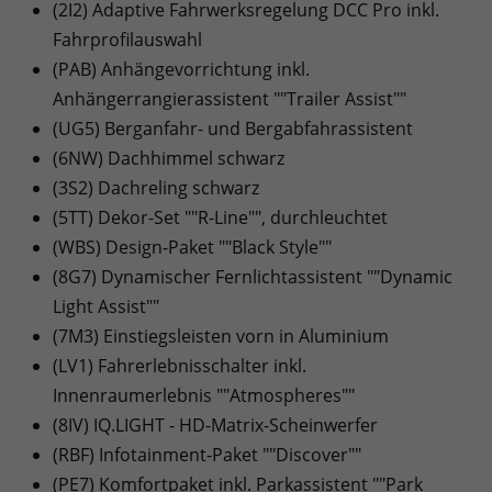
(2I2) Adaptive Fahrwerksregelung DCC Pro inkl.
Fahrprofilauswahl
(PAB) Anhängevorrichtung inkl.
Anhängerrangierassistent ""Trailer Assist""
(UG5) Berganfahr- und Bergabfahrassistent
(6NW) Dachhimmel schwarz
(3S2) Dachreling schwarz
(5TT) Dekor-Set ""R-Line"", durchleuchtet
(WBS) Design-Paket ""Black Style""
(8G7) Dynamischer Fernlichtassistent ""Dynamic
Light Assist""
(7M3) Einstiegsleisten vorn in Aluminium
(LV1) Fahrerlebnisschalter inkl.
Innenraumerlebnis ""Atmospheres""
(8IV) IQ.LIGHT - HD-Matrix-Scheinwerfer
(RBF) Infotainment-Paket ""Discover""
(PE7) Komfortpaket inkl. Parkassistent ""Park