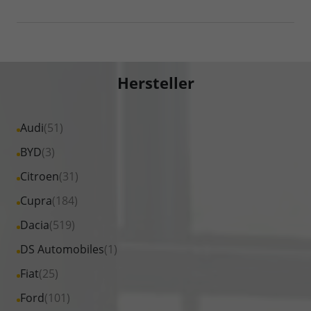
Hersteller
Alle
Audi
(51)
Fahrzeuge
Alle
BYD
(3)
von
Fahrzeuge
Alle
Citroen
(31)
Audi
von
Fahrzeuge
Alle
Cupra
(184)
anzeigen
BYD
von
Fahrzeuge
Alle
Dacia
(519)
anzeigen
Citroen
von
Fahrzeuge
Alle
DS Automobiles
(1)
anzeigen
Cupra
von
Fahrzeuge
Alle
Fiat
(25)
anzeigen
Dacia
von
Fahrzeuge
Alle
Ford
(101)
anzeigen
DS
von