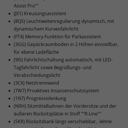
Assist Pro""
(JX1) Kreuzungsassistent
(8Q5) Leuchtweitenregulierung dynamisch, mit
dynamischem Kurvenfahrlicht
(FT4) Memory-Funktion für Parkassistent
(3GG) Gepäckraumboden in 2 Höhen einstellbar,
für ebene Ladefläche
(9I5) Fahrlichtschaltung automatisch, mit LED-
Tagfahrlicht sowie Begrüßungs- und
Verabschiedungslicht
(3CX) Netztrennwand
(7W7) Proaktives Insassenschutzsystem
(1N7) Progressivlenkung
(N0H) Sitzmittelbahnen der Vordersitze und der
äußeren Rücksitzplätze in Stoff ""R-Line""
(5KR) Rücksitzbank längs verschiebbar, -lehne