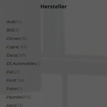
Hersteller
Alle
Audi
(51)
Fahrzeuge
Alle
BYD
(3)
von
Fahrzeuge
Alle
Citroen
(30)
Audi
von
Fahrzeuge
Alle
Cupra
(183)
anzeigen
BYD
von
Fahrzeuge
Alle
Dacia
(509)
anzeigen
Citroen
von
Fahrzeuge
Alle
DS Automobiles
(1)
anzeigen
Cupra
von
Fahrzeuge
Alle
Fiat
(27)
anzeigen
Dacia
von
Fahrzeuge
Alle
Ford
(104)
anzeigen
DS
von
Fahrzeuge
Alle
Foton
(1)
Automobiles
Fiat
von
Fahrzeuge
anzeigen
Alle
Hyundai
(816)
anzeigen
Ford
von
Fahrzeuge
Alle
Iveco
(15)
anzeigen