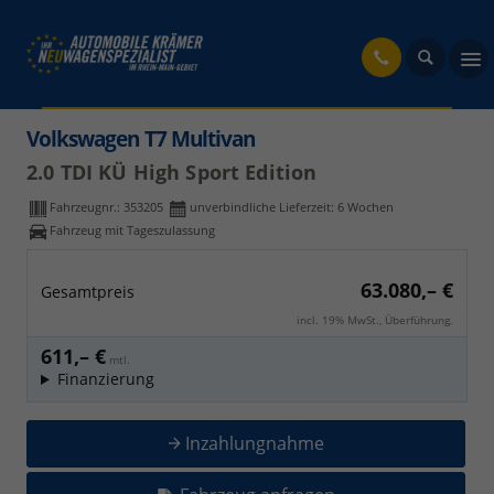
fahrzeug
Volkswagen T7 Multivan
2.0 TDI KÜ High Sport Edition
Fahrzeugnr.:
353205
unverbindliche Lieferzeit:
6 Wochen
Fahrzeug mit Tageszulassung
63.080,– €
Gesamtpreis
incl. 19% MwSt., Überführung.
611,– €
mtl.
Finanzierung
Inzahlungnahme