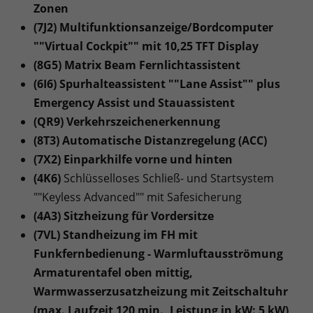
Zonen
(7J2) Multifunktionsanzeige/Bordcomputer
""Virtual Cockpit"" mit 10,25 TFT Display
(8G5) Matrix Beam Fernlichtassistent
(6I6) Spurhalteassistent ""Lane Assist"" plus
Emergency Assist und Stauassistent
(QR9) Verkehrszeichenerkennung
(8T3) Automatische Distanzregelung (ACC)
(7X2) Einparkhilfe vorne und hinten
(4K6)
Schlüsselloses Schließ- und Startsystem
""Keyless Advanced"" mit Safesicherung
(4A3) Sitzheizung für Vordersitze
(7VL) Standheizung im FH mit
Funkfernbedienung - Warmluftausströmung
Armaturentafel oben mittig,
Warmwasserzusatzheizung mit Zeitschaltuhr
(max. Laufzeit 120 min., Leistung in kW: 5 kW),