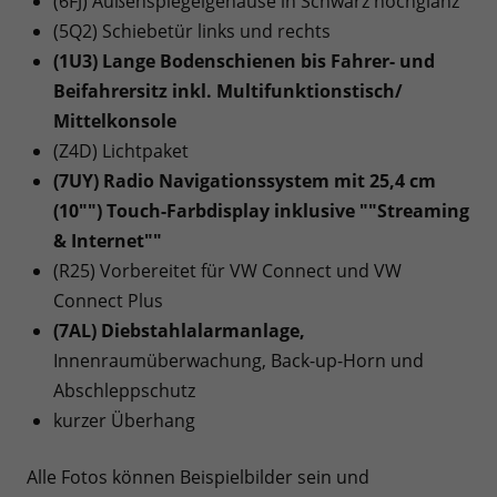
(6FJ) Außenspiegelgehäuse in Schwarz hochglanz
(5Q2) Schiebetür links und rechts
(1U3) Lange Bodenschienen bis Fahrer- und
Beifahrersitz inkl. Multifunktionstisch/
Mittelkonsole
(Z4D) Lichtpaket
(7UY) Radio Navigationssystem mit 25,4 cm
(10"") Touch-Farbdisplay inklusive ""Streaming
& Internet""
(R25) Vorbereitet für VW Connect und VW
Connect Plus
(7AL) Diebstahlalarmanlage,
Innenraumüberwachung, Back-up-Horn und
Abschleppschutz
kurzer Überhang
Alle Fotos können Beispielbilder sein und