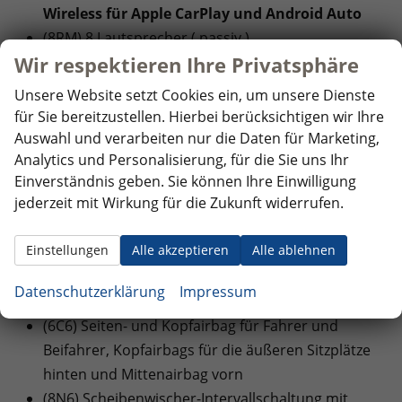
Wireless für Apple CarPlay und Android Auto
(8RM) 8 Lautsprecher ( passiv )
Wir respektieren Ihre Privatsphäre
(QV3) Digitaler Radioempfang
(9ZX) Mobiltelefon Schnittstelle (Bluetooth)
Unsere Website setzt Cookies ein, um unsere Dienste
(U9E) USB Typ C vorne und hinten
für Sie bereitzustellen. Hierbei berücksichtigen wir Ihre
Auswahl und verarbeiten nur die Daten für Marketing,
SICHERHEIT:
Analytics und Personalisierung, für die Sie uns Ihr
(EM2) Ablenkungs- und Müdigkeitserkennung
Einverständnis geben. Sie können Ihre Einwilligung
jederzeit mit Wirkung für die Zukunft widerrufen.
(4UF) Airbags für Fahrer und Beifahrer, mit
Beifahrer-Airbag-Deaktivierung
Einstellungen
Alle akzeptieren
Alle ablehnen
(4L6) Innenspiegel automatisch abblendbar
(8J3) Notbremsassistent ""Front Assist"" mit
Datenschutzerklärung
Impressum
Fußgänger- und Radfahrererkennung
(6C6) Seiten- und Kopfairbag für Fahrer und
Beifahrer, Kopfairbags für die äußeren Sitzplätze
hinten und Mittenairbag vorn
(8N6) Scheibenwischer-Intervallschaltung mit