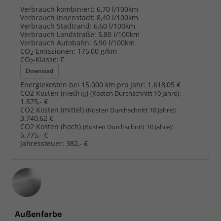
Verbrauch kombiniert:
6,70 l/100km
Verbrauch Innenstadt:
8,40 l/100km
Verbrauch Stadtrand:
6,60 l/100km
Verbrauch Landstraße:
5,80 l/100km
Verbrauch Autobahn:
6,90 l/100km
CO
-Emissionen:
175,00 g/km
2
CO
-Klasse:
F
2
Download
Energiekosten bei 15.000 km pro Jahr:
1.618,05 €
CO2 Kosten (niedrig)
:
(Kosten Durchschnitt 10 Jahre)
1.575,- €
CO2 Kosten (mittel)
:
(Kosten Durchschnitt 10 Jahre)
3.740,62 €
CO2 Kosten (hoch)
:
(Kosten Durchschnitt 10 Jahre)
5.775,- €
Jahressteuer:
382,- €
Außenfarbe