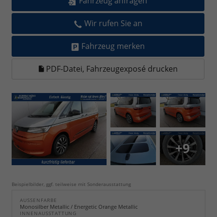
Fahrzeug anfragen
Wir rufen Sie an
Fahrzeug merken
PDF-Datei, Fahrzeugexposé drucken
+9
Beispielbilder, ggf. teilweise mit Sonderausstattung
AUSSENFARBE
Monosilber Metallic / Energetic Orange Metallic
INNENAUSSTATTUNG