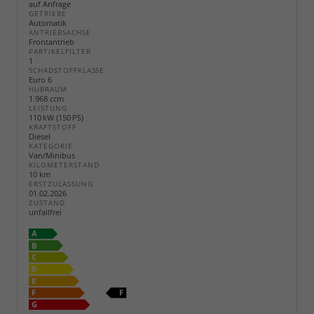
auf Anfrage
GETRIEBE
Automatik
ANTRIEBSACHSE
Frontantrieb
PARTIKELFILTER
1
SCHADSTOFFKLASSE
Euro 6
HUBRAUM
1.968 ccm
LEISTUNG
110 kW (150 PS)
KRAFTSTOFF
Diesel
KATEGORIE
Van/Minibus
KILOMETERSTAND
10 km
ERSTZULASSUNG
01.02.2026
ZUSTAND
unfallfrei