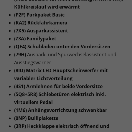
Kühlkreislauf wird erwärmt
(P2F) Parkpaket Basic
(KA2) Rückfahrkamera
(7X5) Ausparkassistent
(Z3A) Familypaket
(QE4) Schubladen unter den Vordersitzen
(79H)
Auspark- und Spurwechselassistent und
Ausstiegswarner
(8IU) Matrix LED-Hauptscheinwerfer mit
variabler Lichtverteilung
(4S1) Armlehnen für beide Vordersitze
(5Q8+5R8) Schiebetüren elektrisch inkl.
virtuellem Pedal
(1M6) Anhängevorrichtung schwenkbar
(0NP) Bulliplakette
(3RP) Heckklappe elektrisch öffnend und