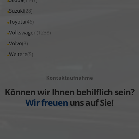
anzeigen
Renault
von
Fahrzeuge
Alle
Suzuki
(28)
anzeigen
Seat
von
Fahrzeuge
Alle
Toyota
(46)
anzeigen
Skoda
von
Fahrzeuge
Alle
Volkswagen
(1238)
anzeigen
Suzuki
von
Fahrzeuge
Alle
Volvo
(3)
anzeigen
Toyota
von
Fahrzeuge
Alle
Weitere
(5)
anzeigen
Volkswagen
von
Fahrzeuge
anzeigen
Volvo
von
anzeigen
Kontaktaufnahme
Weitere
anzeigen
Können wir Ihnen behilflich sein?
Wir freuen
uns auf Sie!