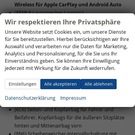
Wireless für Apple CarPlay und Android Auto
(8RM) 8 Lautsprecher ( passiv )
Wir respektieren Ihre Privatsphäre
(QV3) Digitaler Radioempfang
(9ZX) Mobiltelefon Schnittstelle (Bluetooth)
Unsere Website setzt Cookies ein, um unsere Dienste
(U9E) USB Typ C vorne und hinten
für Sie bereitzustellen. Hierbei berücksichtigen wir Ihre
Auswahl und verarbeiten nur die Daten für Marketing,
SICHERHEIT:
Analytics und Personalisierung, für die Sie uns Ihr
(EM2) Ablenkungs- und Müdigkeitserkennung
Einverständnis geben. Sie können Ihre Einwilligung
jederzeit mit Wirkung für die Zukunft widerrufen.
(4UF) Airbags für Fahrer und Beifahrer, mit
Beifahrer-Airbag-Deaktivierung
Einstellungen
Alle akzeptieren
Alle ablehnen
(4L6) Innenspiegel automatisch abblendbar
(8J3) Notbremsassistent ""Front Assist"" mit
Datenschutzerklärung
Impressum
Fußgänger- und Radfahrererkennung
(6C6) Seiten- und Kopfairbag für Fahrer und
Beifahrer, Kopfairbags für die äußeren Sitzplätze
hinten und Mittenairbag vorn
(8N6) Scheibenwischer-Intervallschaltung mit