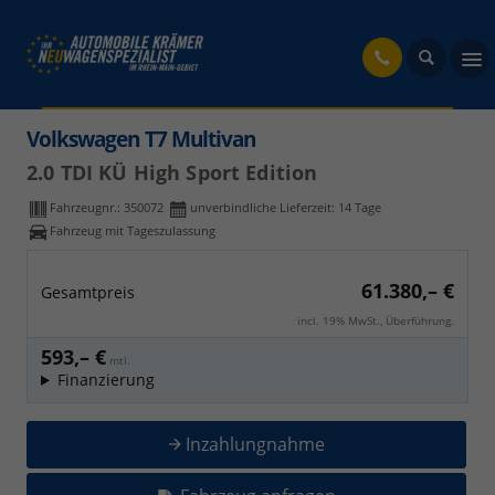
fahrzeug
Volkswagen T7 Multivan
2.0 TDI KÜ High Sport Edition
Fahrzeugnr.:
350072
unverbindliche Lieferzeit:
14 Tage
Fahrzeug mit Tageszulassung
61.380,– €
Gesamtpreis
incl. 19% MwSt., Überführung.
593,– €
mtl.
Finanzierung
Inzahlungnahme