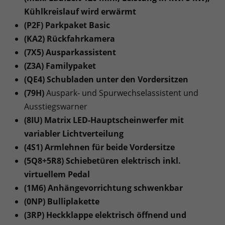
Kühlkreislauf wird erwärmt
(P2F) Parkpaket Basic
(KA2) Rückfahrkamera
(7X5) Ausparkassistent
(Z3A) Familypaket
(QE4) Schubladen unter den Vordersitzen
(79H)
Auspark- und Spurwechselassistent und
Ausstiegswarner
(8IU) Matrix LED-Hauptscheinwerfer mit
variabler Lichtverteilung
(4S1) Armlehnen für beide Vordersitze
(5Q8+5R8) Schiebetüren elektrisch inkl.
virtuellem Pedal
(1M6) Anhängevorrichtung schwenkbar
(0NP) Bulliplakette
(3RP) Heckklappe elektrisch öffnend und