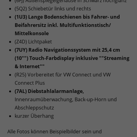
(6FJ) Außenspiegelgehäuse in Schwarz hochglanz
(5Q2) Schiebetür links und rechts
(1U3) Lange Bodenschienen bis Fahrer- und
Beifahrersitz inkl. Multifunktionstisch/
Mittelkonsole
(Z4D) Lichtpaket
(7UY) Radio Navigationssystem mit 25,4 cm
(10"") Touch-Farbdisplay inklusive ""Streaming
& Internet""
(R25) Vorbereitet für VW Connect und VW
Connect Plus
(7AL) Diebstahlalarmanlage,
Innenraumüberwachung, Back-up-Horn und
Abschleppschutz
kurzer Überhang
Alle Fotos können Beispielbilder sein und