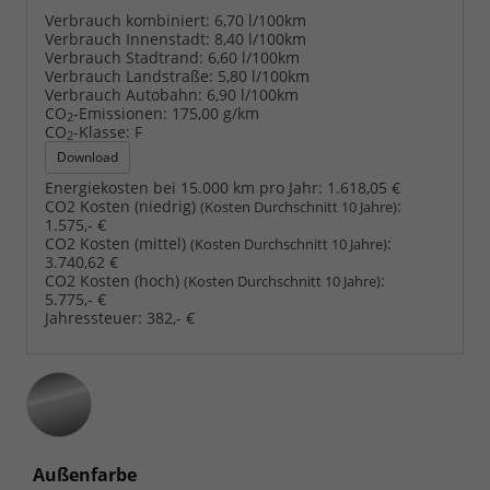
Verbrauch kombiniert:
6,70 l/100km
Verbrauch Innenstadt:
8,40 l/100km
Verbrauch Stadtrand:
6,60 l/100km
Verbrauch Landstraße:
5,80 l/100km
Verbrauch Autobahn:
6,90 l/100km
CO
-Emissionen:
175,00 g/km
2
CO
-Klasse:
F
2
Download
Energiekosten bei 15.000 km pro Jahr:
1.618,05 €
CO2 Kosten (niedrig)
:
(Kosten Durchschnitt 10 Jahre)
1.575,- €
CO2 Kosten (mittel)
:
(Kosten Durchschnitt 10 Jahre)
3.740,62 €
CO2 Kosten (hoch)
:
(Kosten Durchschnitt 10 Jahre)
5.775,- €
Jahressteuer:
382,- €
Außenfarbe