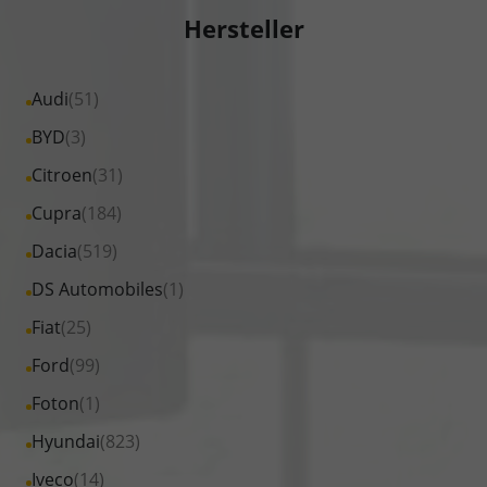
Hersteller
Alle
Audi
(51)
Fahrzeuge
Alle
BYD
(3)
von
Fahrzeuge
Alle
Citroen
(31)
Audi
von
Fahrzeuge
Alle
Cupra
(184)
anzeigen
BYD
von
Fahrzeuge
Alle
Dacia
(519)
anzeigen
Citroen
von
Fahrzeuge
Alle
DS Automobiles
(1)
anzeigen
Cupra
von
Fahrzeuge
Alle
Fiat
(25)
anzeigen
Dacia
von
Fahrzeuge
Alle
Ford
(99)
anzeigen
DS
von
Fahrzeuge
Alle
Foton
(1)
Automobiles
Fiat
von
Fahrzeuge
anzeigen
Alle
Hyundai
(823)
anzeigen
Ford
von
Fahrzeuge
Alle
Iveco
(14)
anzeigen