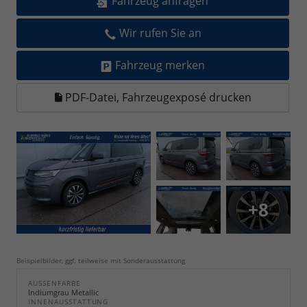
Fahrzeug anfragen
Wir rufen Sie an
Fahrzeug merken
PDF-Datei, Fahrzeugexposé drucken
+8
Beispielbilder, ggf. teilweise mit Sonderausstattung
AUSSENFARBE
Indiumgrau Metallic
INNENAUSSTATTUNG