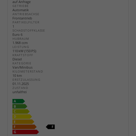
auf Anfrage
GETRIEBE
Automatik
ANTRIEBSACHSE
Frontantrieb
PARTIKELFILTER
1
SCHADSTOFFKLASSE
Euro 6
HUBRAUM
1.968 ccm
LEISTUNG
110 kW (150 PS)
KRAFTSTOFF
Diesel
KATEGORIE
Van/Minibus
KILOMETERSTAND
10 km
ERSTZULASSUNG
01.11.2025
ZUSTAND
unfallfrei