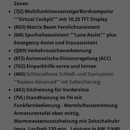
Zonen
(7J2) Multifunktionsanzeige/Bordcomputer
""Virtual Cockpit"" mit 10,25 TFT Display
(8G5) Matrix Beam Fernlichtassistent
(6I6) Spurhalteassistent ""Lane Assist"" plus
Emergency Assist und Stauassistent
(QR9) Verkehrszeichenerkennung
(8T3) Automatische Distanzregelung (ACC)
(7X2) Einparkhilfe vorne und hinten
(4K6)
Schlüsselloses Schließ- und Startsystem
""Keyless Advanced"" mit Safesicherung
(4A3) Sitzheizung für Vordersitze
(7VL) Standheizung im FH mit
Funkfernbedienung - Warmluftausströmung
Armaturentafel oben mittig,
Warmwasserzusatzheizung mit Zeitschaltuhr
(max. Laufzeit 120 min., Leistung in kW: 5 kW),