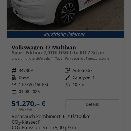
Volkswagen T7 Multivan
Sport Edition 2,0TDI DSG Lite KÜ 7 Sitzer
unverbindliche Lieferzeit:
14 Tage
Fahrzeug mit Tageszulassung
Fahrzeugnr.
347309
Getriebe
Automatik
Kraftstoff
Diesel
Außenfarbe
Candyweiß
Leistung
110 kW (150 PS)
Kilometerstand
10 km
01.08.2026
51.270,– €
Details
incl. 19% MwSt.
Verbrauch kombiniert:
6,70 l/100km
CO
-Klasse:
F
2
CO
-Emissionen:
175,00 g/km
2