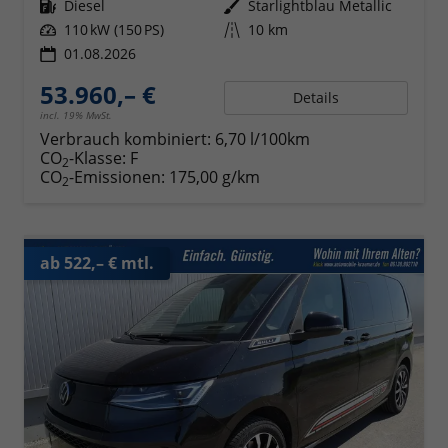
Kraftstoff
Diesel
Außenfarbe
Starlightblau Metallic
Leistung
110 kW (150 PS)
Kilometerstand
10 km
01.08.2026
53.960,– €
Details
incl. 19% MwSt.
Verbrauch kombiniert:
6,70 l/100km
CO
-Klasse:
F
2
CO
-Emissionen:
175,00 g/km
2
ab 522,– € mtl.