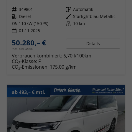
Fahrzeugnr.
349801
Getriebe
Automatik
Kraftstoff
Diesel
Außenfarbe
Starlightblau Metallic
Leistung
110 kW (150 PS)
Kilometerstand
10 km
01.11.2025
50.280,– €
Details
incl. 19% MwSt.
Verbrauch kombiniert:
6,70 l/100km
CO
-Klasse:
F
2
CO
-Emissionen:
175,00 g/km
2
ab 493,– € mtl.