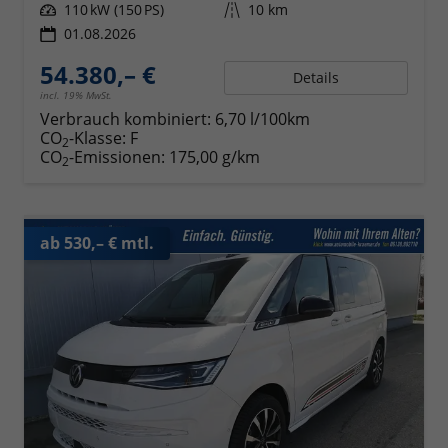
Leistung
110 kW (150 PS)
Kilometerstand
10 km
01.08.2026
54.380,– €
Details
incl. 19% MwSt.
Verbrauch kombiniert:
6,70 l/100km
CO
-Klasse:
F
2
CO
-Emissionen:
175,00 g/km
2
ab 530,– € mtl.