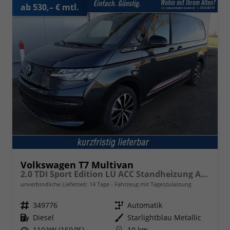
ab 530,– € mtl.
Volkswagen T7 Multivan
2.0 TDI Sport Edition LÜ ACC Standheizung AHK
unverbindliche Lieferzeit:
14 Tage
Fahrzeug mit Tageszulassung
Fahrzeugnr.
349776
Getriebe
Automatik
Kraftstoff
Diesel
Außenfarbe
Starlightblau Metallic
Leistung
110 kW (150 PS)
Kilometerstand
10 km