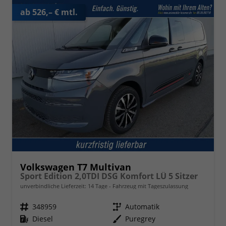
ab 526,– € mtl.
Volkswagen T7 Multivan
Sport Edition 2,0TDI DSG Komfort LÜ 5 Sitzer
unverbindliche Lieferzeit:
14 Tage
Fahrzeug mit Tageszulassung
Fahrzeugnr.
348959
Getriebe
Automatik
Kraftstoff
Diesel
Außenfarbe
Puregrey