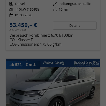
Kraftstoff
Diesel
Außenfarbe
Indiumgrau Metallic
Leistung
110 kW (150 PS)
Kilometerstand
10 km
01.08.2026
53.450,– €
Details
incl. 19% MwSt.
Verbrauch kombiniert:
6,70 l/100km
CO
-Klasse:
F
2
CO
-Emissionen:
175,00 g/km
2
ab 522,– € mtl.