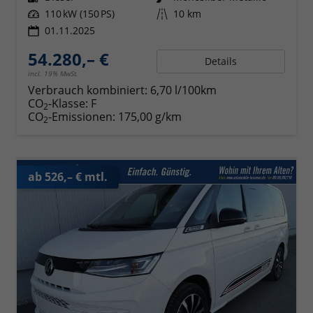
Leistung
110 kW (150 PS)
Kilometerstand
10 km
01.11.2025
54.280,– €
Details
incl. 19% MwSt.
Verbrauch kombiniert:
6,70 l/100km
CO
-Klasse:
F
2
CO
-Emissionen:
175,00 g/km
2
ab 526,– € mtl.