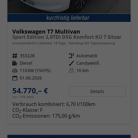
Volkswagen T7 Multivan
Sport Edition 2,0TDI DSG Komfort KÜ 7 Sitzer
unverbindliche Lieferzeit:
14 Tage
Fahrzeug mit Tageszulassung
Fahrzeugnr.
353228
Getriebe
Automatik
Kraftstoff
Diesel
Außenfarbe
Candyweiß
Leistung
110 kW (150 PS)
Kilometerstand
10 km
01.06.2026
54.770,– €
Details
incl. 19% MwSt.
Verbrauch kombiniert:
6,70 l/100km
CO
-Klasse:
F
2
CO
-Emissionen:
175,00 g/km
2