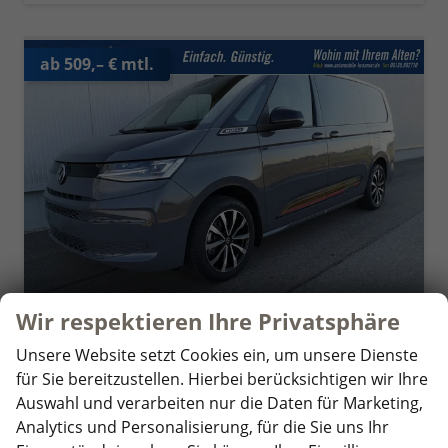
ab 509,– € mtl.
Wir respektieren Ihre Privatsphäre
Unsere Website setzt Cookies ein, um unsere Dienste
Volkswagen T7 Multivan
für Sie bereitzustellen. Hierbei berücksichtigen wir Ihre
Sport Edition 2,0TDI DSG Lite LÜ 7 Sitzer
Auswahl und verarbeiten nur die Daten für Marketing,
unverbindliche Lieferzeit:
14 Tage
Fahrzeug mit Tageszulassung
Analytics und Personalisierung, für die Sie uns Ihr