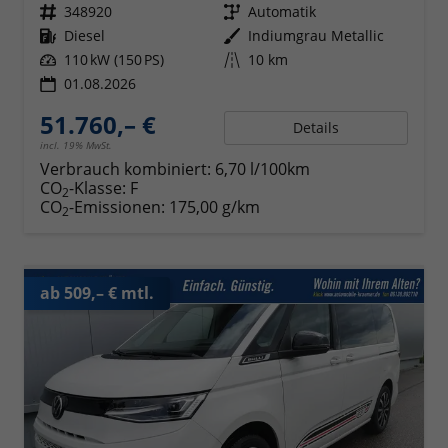
Fahrzeugnr.
348920
Getriebe
Automatik
Kraftstoff
Diesel
Außenfarbe
Indiumgrau Metallic
Leistung
110 kW (150 PS)
Kilometerstand
10 km
01.08.2026
51.760,– €
Details
incl. 19% MwSt.
Verbrauch kombiniert:
6,70 l/100km
CO
-Klasse:
F
2
CO
-Emissionen:
175,00 g/km
2
ab 509,– € mtl.