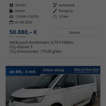
Fahrzeugnr.
357631
Getriebe
Automatik
Kraftstoff
Diesel
Außenfarbe
Puregrey
Leistung
110 kW (150 PS)
Kilometerstand
10 km
01.08.2026
50.880,– €
Details
incl. 19% MwSt.
Verbrauch kombiniert:
6,70 l/100km
CO
-Klasse:
F
2
CO
-Emissionen:
175,00 g/km
2
ab 496,– € mtl.