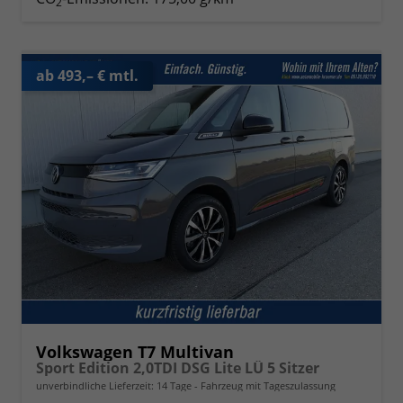
2
ab 493,– € mtl.
Volkswagen T7 Multivan
Sport Edition 2,0TDI DSG Lite LÜ 5 Sitzer
unverbindliche Lieferzeit:
14 Tage
Fahrzeug mit Tageszulassung