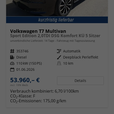
Volkswagen T7 Multivan
Sport Edition 2,0TDI DSG Komfort KÜ 5 Sitzer
unverbindliche Lieferzeit:
14 Tage
Fahrzeug mit Tageszulassung
Fahrzeugnr.
353746
Getriebe
Automatik
Kraftstoff
Diesel
Außenfarbe
Deepblack Perleffekt
Leistung
110 kW (150 PS)
Kilometerstand
10 km
01.06.2026
53.960,– €
Details
incl. 19% MwSt.
Verbrauch kombiniert:
6,70 l/100km
CO
-Klasse:
F
2
CO
-Emissionen:
175,00 g/km
2