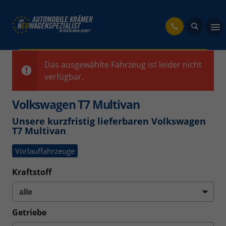
fahrzeug
Das ausgewählte Fahrzeug ist leider nicht
verfügbar.
Volkswagen T7 Multivan
Unsere kurzfristig lieferbaren Volkswagen
T7 Multivan
Vorlauffahrzeuge
Kraftstoff
Getriebe