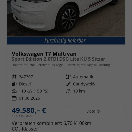
Volkswagen T7 Multivan
Sport Edition 2,0TDI DSG Lite KÜ 5 Sitzer
unverbindliche Lieferzeit:
14 Tage
Fahrzeug mit Tageszulassung
Fahrzeugnr.
347307
Getriebe
Automatik
Kraftstoff
Diesel
Außenfarbe
Candyweiß
Leistung
110 kW (150 PS)
Kilometerstand
10 km
01.08.2026
49.580,– €
Details
incl. 19% MwSt.
Verbrauch kombiniert:
6,70 l/100km
CO
-Klasse:
F
2