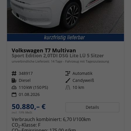
Volkswagen T7 Multivan
Sport Edition 2,0TDI DSG Lite LÜ 5 Sitzer
unverbindliche Lieferzeit:
14 Tage
Fahrzeug mit Tageszulassung
Fahrzeugnr.
348917
Getriebe
Automatik
Kraftstoff
Diesel
Außenfarbe
Candyweiß
Leistung
110 kW (150 PS)
Kilometerstand
10 km
01.08.2026
50.880,– €
Details
incl. 19% MwSt.
Verbrauch kombiniert:
6,70 l/100km
CO
-Klasse:
F
2
CO
-Emissionen:
175,00 g/km