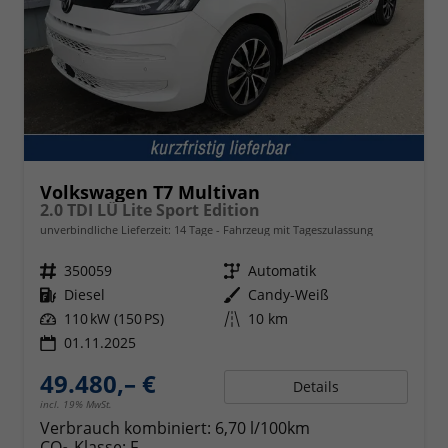
Volkswagen T7 Multivan
2.0 TDI LÜ Lite Sport Edition
unverbindliche Lieferzeit:
14 Tage
Fahrzeug mit Tageszulassung
Fahrzeugnr.
350059
Getriebe
Automatik
Kraftstoff
Diesel
Außenfarbe
Candy-Weiß
Leistung
110 kW (150 PS)
Kilometerstand
10 km
01.11.2025
49.480,– €
Details
incl. 19% MwSt.
Verbrauch kombiniert:
6,70 l/100km
CO
-Klasse:
F