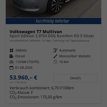
Volkswagen T7 Multivan
Sport Edition 2,0TDI DSG Komfort KÜ 5 Sitzer
unverbindliche Lieferzeit:
14 Tage
Fahrzeug mit Tageszulassung
Fahrzeugnr.
348943
Getriebe
Automatik
Kraftstoff
Diesel
Außenfarbe
Monosilber Metallic
Leistung
110 kW (150 PS)
Kilometerstand
10 km
01.08.2026
53.960,– €
Details
incl. 19% MwSt.
Verbrauch kombiniert:
6,70 l/100km
CO
-Klasse:
F
2
CO
-Emissionen:
175,00 g/km
2