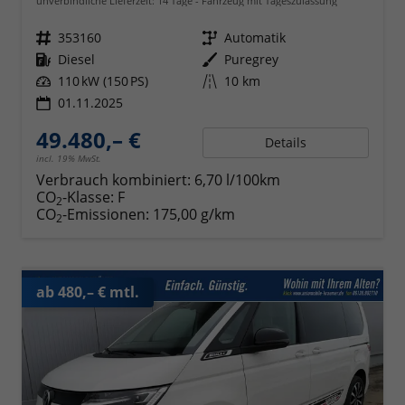
unverbindliche Lieferzeit:
14 Tage
Fahrzeug mit Tageszulassung
Fahrzeugnr.
353160
Getriebe
Automatik
Kraftstoff
Diesel
Außenfarbe
Puregrey
Leistung
110 kW (150 PS)
Kilometerstand
10 km
01.11.2025
49.480,– €
Details
incl. 19% MwSt.
Verbrauch kombiniert:
6,70 l/100km
CO
-Klasse:
F
2
CO
-Emissionen:
175,00 g/km
2
ab 480,– € mtl.