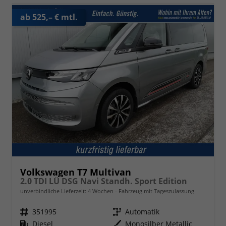
ab 525,– € mtl.
Volkswagen T7 Multivan
2.0 TDI LÜ DSG Navi Standh. Sport Edition
unverbindliche Lieferzeit:
4 Wochen
Fahrzeug mit Tageszulassung
Fahrzeugnr.
351995
Getriebe
Automatik
Kraftstoff
Diesel
Außenfarbe
Monosilber Metallic