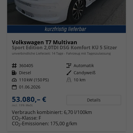
Volkswagen T7 Multivan
Sport Edition 2,0TDI DSG Komfort KÜ 5 Sitzer
unverbindliche Lieferzeit:
14 Tage
Fahrzeug mit Tageszulassung
Fahrzeugnr.
360405
Getriebe
Automatik
Kraftstoff
Diesel
Außenfarbe
Candyweiß
Leistung
110 kW (150 PS)
Kilometerstand
10 km
01.06.2026
53.080,– €
Details
incl. 19% MwSt.
Verbrauch kombiniert:
6,70 l/100km
CO
-Klasse:
F
2
CO
-Emissionen:
175,00 g/km
2