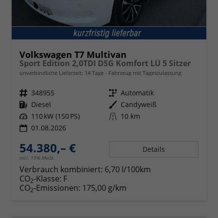
Volkswagen T7 Multivan
Sport Edition 2,0TDI DSG Komfort LÜ 5 Sitzer
unverbindliche Lieferzeit:
14 Tage
Fahrzeug mit Tageszulassung
Fahrzeugnr.
348955
Getriebe
Automatik
Kraftstoff
Diesel
Außenfarbe
Candyweiß
Leistung
110 kW (150 PS)
Kilometerstand
10 km
01.08.2026
54.380,– €
Details
incl. 19% MwSt.
Verbrauch kombiniert:
6,70 l/100km
CO
-Klasse:
F
2
CO
-Emissionen:
175,00 g/km
2