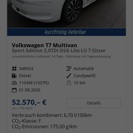
Volkswagen T7 Multivan
Sport Edition 2,0TDI DSG Lite LÜ 7 Sitzer
unverbindliche Lieferzeit:
14 Tage
Fahrzeug mit Tageszulassung
Fahrzeugnr.
348924
Getriebe
Automatik
Kraftstoff
Diesel
Außenfarbe
Candyweiß
Leistung
110 kW (150 PS)
Kilometerstand
10 km
01.08.2026
52.570,– €
Details
incl. 19% MwSt.
Verbrauch kombiniert:
6,70 l/100km
CO
-Klasse:
F
2
CO
-Emissionen:
175,00 g/km
2