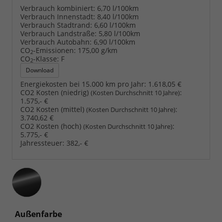
Verbrauch kombiniert:
6,70 l/100km
Verbrauch Innenstadt:
8,40 l/100km
Verbrauch Stadtrand:
6,60 l/100km
Verbrauch Landstraße:
5,80 l/100km
Verbrauch Autobahn:
6,90 l/100km
CO
-Emissionen:
175,00 g/km
2
CO
-Klasse:
F
2
Download
Energiekosten bei 15.000 km pro Jahr:
1.618,05 €
CO2 Kosten (niedrig)
:
(Kosten Durchschnitt 10 Jahre)
1.575,- €
CO2 Kosten (mittel)
:
(Kosten Durchschnitt 10 Jahre)
3.740,62 €
CO2 Kosten (hoch)
:
(Kosten Durchschnitt 10 Jahre)
5.775,- €
Jahressteuer:
382,- €
Außenfarbe