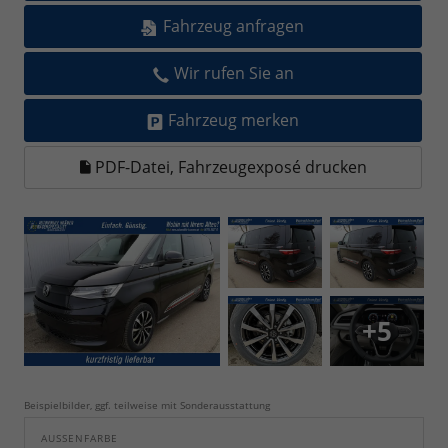
Fahrzeug anfragen
Wir rufen Sie an
Fahrzeug merken
PDF-Datei, Fahrzeugexposé drucken
+5
Beispielbilder, ggf. teilweise mit Sonderausstattung
AUSSENFARBE