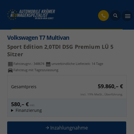
fahrzeug
Volkswagen T7 Multivan
Sport Edition 2,0TDI DSG Premium LÜ 5
Sitzer
Fahrzeugnr.:
348674
unverbindliche Lieferzeit:
14 Tage
Fahrzeug mit Tageszulassung
59.860,– €
Gesamtpreis
incl. 19% MwSt., Überführung.
580,– €
mtl.
Finanzierung
Inzahlungnahme