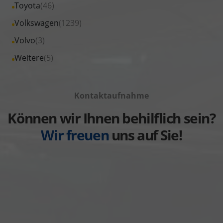
Fahrzeuge
Alle
Toyota
(46)
anzeigen
Skoda
von
Fahrzeuge
Alle
Volkswagen
(1239)
anzeigen
Suzuki
von
Fahrzeuge
Alle
Volvo
(3)
anzeigen
Toyota
von
Fahrzeuge
Alle
Weitere
(5)
anzeigen
Volkswagen
von
Fahrzeuge
anzeigen
Volvo
von
anzeigen
Kontaktaufnahme
Weitere
anzeigen
Können wir Ihnen behilflich sein?
Wir freuen
uns auf Sie!