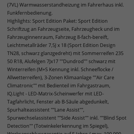
(7VL) Warmwasserstandheizung im Fahrerhaus inkl.
Funkfernbedienung.
Highlights: Sport Edition Paket: Sport Edition
Schriftzug an Fahrzeugseite, Fahrzeugheck und im
Fahrzeuginnenraum, Fahrzeug 8-fach-bereift,
Leichtmetallräder 7,5J x 18 (Sport Edition Design
TN28, schwarz glanzgedreht) mit Sommerreifen 235
50 R18, Alufelgen 7Jx17 ""Dundrod"" schwarz mit
Winterreifen (M+S Kennung inkl. Schneeflocke /
Allwetterreifen), 3-Zonen Klimaanlage ""Air Care
Climatronic"" mit Bedienteil im Fahrgastraum,
IQ.Light - LED-Matrix-Scheinwerfer mit LED-
Tagfahrlicht, Fenster ab B-Säule abgedunkelt,
Spurhalteassistent ""Lane Assist"",
Spurwechselassistent ""Side Assist"" inkl. ""Blind Spot
Detection"" (Totwinkelerkennung im Spiegel),
Werksanschlussgarantie auf 5 Jahre / max. 100.000