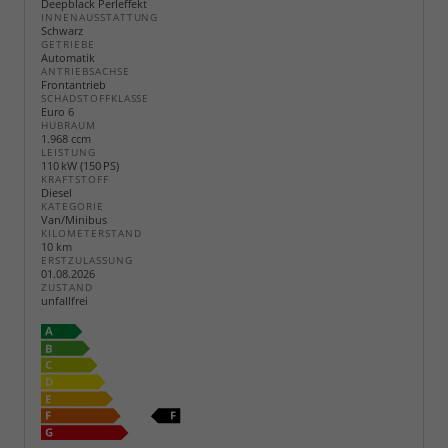
Deepblack Perleffekt
INNENAUSSTATTUNG
Schwarz
GETRIEBE
Automatik
ANTRIEBSACHSE
Frontantrieb
SCHADSTOFFKLASSE
Euro 6
HUBRAUM
1.968 ccm
LEISTUNG
110 kW (150 PS)
KRAFTSTOFF
Diesel
KATEGORIE
Van/Minibus
KILOMETERSTAND
10 km
ERSTZULASSUNG
01.08.2026
ZUSTAND
unfallfrei