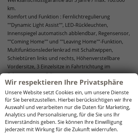
km.
Komfort und Funktion : Fernlichtregulierung
""Dynamic Light Assist"", LED-Rückleuchten,
Innenspiegel automatisch abblendbar, Regensensor,
""Coming Home"" und ""Leaving Home""-Funktion,
Multifunktionslederlenkrad mit Schaltwippen,
Schiebtüren links und rechts, Höhenverstellbare
Vordersitze, 3 Einzelsitze in Fahrtrichtung im
Fahrgastraum = 5 Sitzer,
Wir respektieren Ihre Privatsphäre
Optik: Außenspiegelgehäuse und Scheinwerferleiste
in Schwarz, Bodenbelag im Fahrgastraum
Unsere Website setzt Cookies ein, um unsere Dienste
Teppichboden, Dekoreinlagen ""Scale Light Grey"",
für Sie bereitzustellen. Hierbei berücksichtigen wir Ihre
Auswahl und verarbeiten nur die Daten für Marketing,
Sitzbezüge Bi-Color Stoff ""Bright Dots"",
Analytics und Personalisierung, für die Sie uns Ihr
Umfeldbeleuchtung im Türbereich,
Einverständnis geben. Sie können Ihre Einwilligung
Infotainment: App-Connect inkl. Wireless (Navigation
jederzeit mit Wirkung für die Zukunft widerrufen.
über Smartphone möglich), DAB+, USB-C-