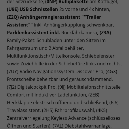
der Sitzrückseite,
(0NP) Bulliplakette
am Kotflügel,
(U9E) USB Schnistellen
2x vorne und 4x hinten,
(Z2Q) Anhängerrangierassistent ""Trailer
Assistent""
inkl. Anhängerkupplung schwenkbar,
Parklenkassistent inkl.
Rückfahrkamera
, (Z3A)
Family-Paket: Schubladen unter den Sitzen im
Fahrgastraum und 2 Abfallbehälter,
Multifunktionstisch/Mittelkonsole, Schiebefenster
sowie Zuziehhilfe in der Schiebetüre links und rechts,
(7UY) Radio Navigationssystem Discover Pro, (4GX)
Frontscheibe beheizbar und geräuschdämmend,
(7J2) Digitalcockpit Pro, (9IJ) Mobiltelefonschnittstelle
Comfort mit induktiver Ladefunktion, (ZEB)
Heckklappe elektrisch öffnend und schließend, (6I6)
Travelassistent, (2H5) Fahrprofilauswahl, (4K5)
Zentralverriegelung Keyless Advance (schlüsselloses
Öffnen und Starten), (7AL) Diebstahlwarnanlage,